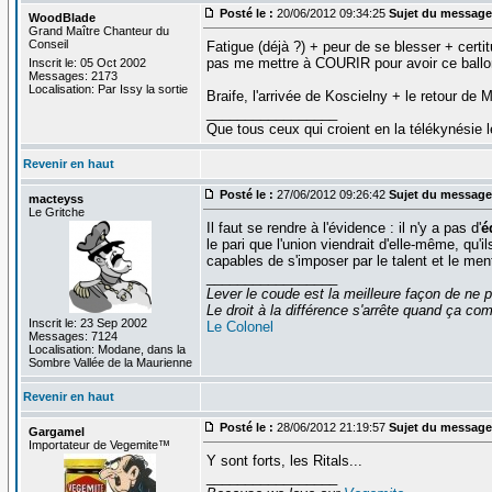
Posté le :
20/06/2012 09:34:25
Sujet du message
WoodBlade
Grand Maître Chanteur du
Conseil
Fatigue (déjà ?) + peur de se blesser + certit
pas me mettre à COURIR pour avoir ce ballon
Inscrit le: 05 Oct 2002
Messages: 2173
Localisation: Par Issy la sortie
Braife, l'arrivée de Koscielny + le retour de 
_________________
Que tous ceux qui croient en la télékynésie
Revenir en haut
Posté le :
27/06/2012 09:26:42
Sujet du message
macteyss
Le Gritche
Il faut se rendre à l'évidence : il n'y a pas d'
é
le pari que l'union viendrait d'elle-même, qu'i
capables de s'imposer par le talent et le me
_________________
Lever le coude est la meilleure façon de ne p
Le droit à la différence s'arrête quand ça 
Inscrit le: 23 Sep 2002
Le Colonel
Messages: 7124
Localisation: Modane, dans la
Sombre Vallée de la Maurienne
Revenir en haut
Posté le :
28/06/2012 21:19:57
Sujet du message
Gargamel
Importateur de Vegemite™
Y sont forts, les Ritals...
_________________