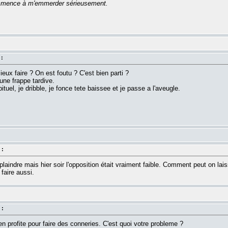
commence à m'emmerder sérieusement.
 :
ux faire ? On est foutu ? C'est bien parti ?
ne frappe tardive.
uel, je dribble, je fonce tete baissee et je passe a l'aveugle.
 :
indre mais hier soir l'opposition était vraiment faible. Comment peut on laiss
e faire aussi.
 :
en profite pour faire des conneries. C'est quoi votre probleme ?