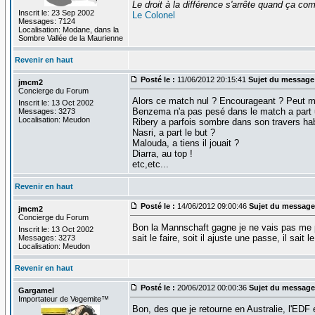
Le droit à la différence s'arrête quand ça 
Inscrit le: 23 Sep 2002
Le Colonel
Messages: 7124
Localisation: Modane, dans la
Sombre Vallée de la Maurienne
Revenir en haut
Posté le :
11/06/2012 20:15:41
Sujet du message
jmcm2
Concierge du Forum
Alors ce match nul ? Encourageant ? Peut mie
Inscrit le: 13 Oct 2002
Benzema n'a pas pesé dans le match a part u
Messages: 3273
Localisation: Meudon
Ribery a parfois sombre dans son travers habit
Nasri, a part le but ?
Malouda, a tiens il jouait ?
Diarra, au top !
etc,etc...
Revenir en haut
Posté le :
14/06/2012 09:00:46
Sujet du message
jmcm2
Concierge du Forum
Bon la Mannschaft gagne je ne vais pas me pla
Inscrit le: 13 Oct 2002
sait le faire, soit il ajuste une passe, il sait l
Messages: 3273
Localisation: Meudon
Revenir en haut
Posté le :
20/06/2012 00:00:36
Sujet du message
Gargamel
Importateur de Vegemite™
Bon, des que je retourne en Australie, l'EDF 