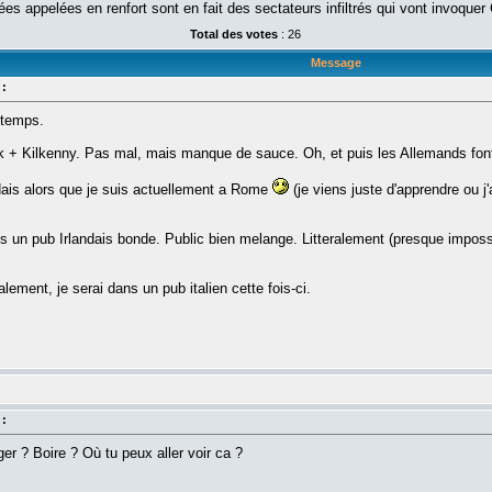
s appelées en renfort sont en fait des sectateurs infiltrés qui vont invoquer 
Total des votes
: 26
Message
 :
-temps.
k + Kilkenny. Pas mal, mais manque de sauce. Oh, et puis les Allemands font
dais alors que je suis actuellement a Rome
(je viens juste d'apprendre ou j
un pub Irlandais bonde. Public bien melange. Litteralement (presque impossibl
ment, je serai dans un pub italien cette fois-ci.
 :
r ? Boire ? Où tu peux aller voir ca ?