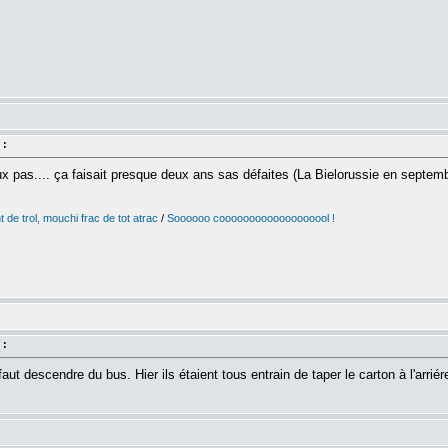
 :
aux pas.... ça faisait presque deux ans sas défaites (La Bielorussie en septemb
 de trol, mouchi frac de tot atrac
/
Soooooo cooooooooooooooooool !
 :
 faut descendre du bus. Hier ils étaient tous entrain de taper le carton à l'arrié