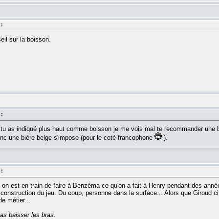
 :
eil sur la boisson.
 :
 tu as indiqué plus haut comme boisson je me vois mal te recommander une
onc une biére belge s'impose (pour le coté francophone
).
 :
s on est en train de faire à Benzéma ce qu'on a fait à Henry pendant des anné
a construction du jeu. Du coup, personne dans la surface... Alors que Giroud ci
e métier...
as baisser les bras.