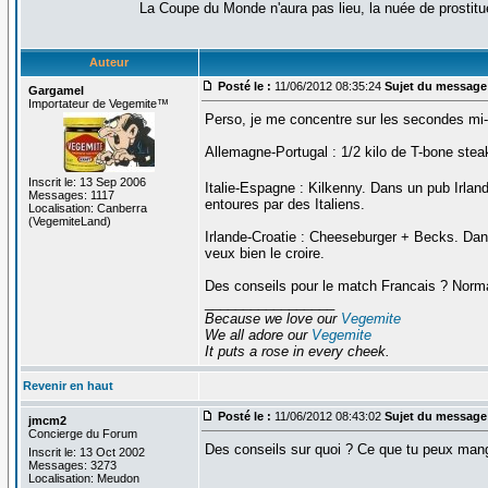
La Coupe du Monde n'aura pas lieu, la nuée de prostituée
Auteur
Posté le :
11/06/2012 08:35:24
Sujet du message
Gargamel
Importateur de Vegemite™
Perso, je me concentre sur les secondes mi
Allemagne-Portugal : 1/2 kilo de T-bone stea
Inscrit le: 13 Sep 2006
Italie-Espagne : Kilkenny. Dans un pub Irlan
Messages: 1117
entoures par des Italiens.
Localisation: Canberra
(VegemiteLand)
Irlande-Croatie : Cheeseburger + Becks. Dans 
veux bien le croire.
Des conseils pour le match Francais ? Normale
_________________
Because we love our
Vegemite
We all adore our
Vegemite
It puts a rose in every cheek.
Revenir en haut
Posté le :
11/06/2012 08:43:02
Sujet du message
jmcm2
Concierge du Forum
Des conseils sur quoi ? Ce que tu peux mange
Inscrit le: 13 Oct 2002
Messages: 3273
Localisation: Meudon