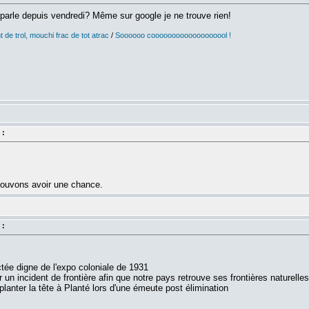
parle depuis vendredi? Même sur google je ne trouve rien!
 de trol, mouchi frac de tot atrac
/
Soooooo cooooooooooooooooool !
 :
pouvons avoir une chance.
 :
ée digne de l'expo coloniale de 1931
n incident de frontière afin que notre pays retrouve ses frontières naturelle
lanter la tête à Planté lors d'une émeute post élimination