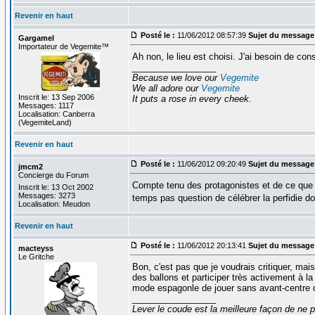
Revenir en haut
Posté le :
11/06/2012 08:57:39
Sujet du message
Gargamel
Importateur de Vegemite™
Ah non, le lieu est choisi. J'ai besoin de cons
_________________
Because we love our
Vegemite
We all adore our
Vegemite
Inscrit le: 13 Sep 2006
It puts a rose in every cheek.
Messages: 1117
Localisation: Canberra
(VegemiteLand)
Revenir en haut
Posté le :
11/06/2012 09:20:49
Sujet du message
jmcm2
Concierge du Forum
Compte tenu des protagonistes et de ce que
Inscrit le: 13 Oct 2002
Messages: 3273
temps pas question de célébrer la perfidie d
Localisation: Meudon
Revenir en haut
Posté le :
11/06/2012 20:13:41
Sujet du message
macteyss
Le Gritche
Bon, c'est pas que je voudrais critiquer, mai
des ballons et participer très activement à l
mode espagonle de jouer sans avant-centre d
_________________
Lever le coude est la meilleure façon de ne p