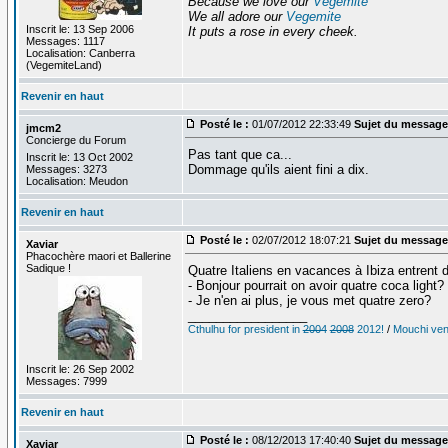
Because we love our
Vegemite
We all adore our
Vegemite
Inscrit le: 13 Sep 2006
It puts a rose in every cheek.
Messages: 1117
Localisation: Canberra
(VegemiteLand)
Revenir en haut
Posté le :
01/07/2012 22:33:49
Sujet du message
jmcm2
Concierge du Forum
Pas tant que ca...
Inscrit le: 13 Oct 2002
Dommage qu'ils aient fini a dix.
Messages: 3273
Localisation: Meudon
Revenir en haut
Posté le :
02/07/2012 18:07:21
Sujet du message
Xaviar
Phacochère maori et Ballerine
Sadique !
Quatre Italiens en vacances à Ibiza entrent 
- Bonjour pourrait on avoir quatre coca light?
- Je n'en ai plus, je vous met quatre zero?
_________________
Cthulhu for president in
2004
2008
2012!
/
Mouchi vent
Inscrit le: 26 Sep 2002
Messages: 7999
Revenir en haut
Posté le :
08/12/2013 17:40:40
Sujet du message
Xaviar