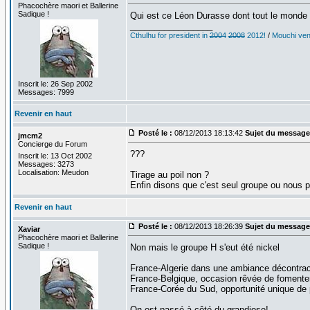
Phacochère maori et Ballerine
Sadique !
Qui est ce Léon Durasse dont tout le monde 
_________________
Cthulhu for president in
2004
2008
2012!
/
Mouchi vent
Inscrit le: 26 Sep 2002
Messages: 7999
Revenir en haut
Posté le :
08/12/2013 18:13:42
Sujet du message
jmcm2
Concierge du Forum
???
Inscrit le: 13 Oct 2002
Messages: 3273
Localisation: Meudon
Tirage au poil non ?
Enfin disons que c'est seul groupe ou nous 
Revenir en haut
Posté le :
08/12/2013 18:26:39
Sujet du message
Xaviar
Phacochère maori et Ballerine
Sadique !
Non mais le groupe H s'eut été nickel
France-Algerie dans une ambiance décontract
France-Belgique, occasion rêvée de fomenter u
France-Corée du Sud, opportunité unique de p
On est passé à côté du grandiose!