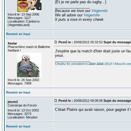
(Et je ne parle pas du rugby...)
_________________
Because we love our
Vegemite
Inscrit le: 13 Sep 2006
We all adore our
Vegemite
Messages: 1117
It puts a rose in every cheek.
Localisation: Canberra
(VegemiteLand)
Revenir en haut
Posté le :
20/06/2012 05:32:52
Sujet du message
Xaviar
Phacochère maori et Ballerine
Sadique !
J'espère que la match d'hier était juste un f
yeux.
_________________
Cthulhu for president in
2004
2008
2012!
/
Mouchi vent
Inscrit le: 26 Sep 2002
Messages: 7999
Revenir en haut
Posté le :
20/06/2012 09:06:06
Sujet du message
jmcm2
Concierge du Forum
C'était Platini qui avait raison, pour gagner il
Inscrit le: 13 Oct 2002
Messages: 3273
Localisation: Meudon
Revenir en haut