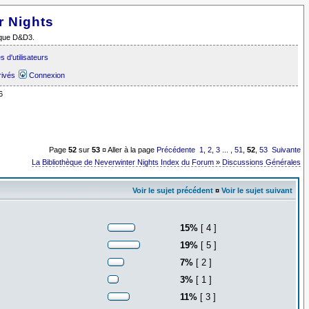
r Nights
i que D&D3.
 d'utilisateurs
rivés
Connexion
6
Page
52
sur
53
¤ Aller à la page
Précédente
1
,
2
,
3
... ,
51
,
52
,
53
Suivante
La Bibliothèque de Neverwinter Nights Index du Forum
»
Discussions Générales
Voir le sujet précédent
¤
Voir le sujet suivant
15%
[ 4 ]
19%
[ 5 ]
7%
[ 2 ]
3%
[ 1 ]
11%
[ 3 ]