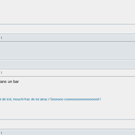
 :
 :
dans un bar
 de trol, mouchi frac de tot atrac
/
Soooooo cooooooooooooooooool !
 :