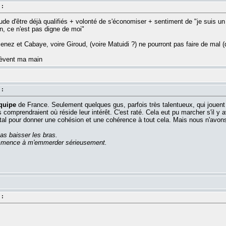
 :
ude d'être déjà qualifiés + volonté de s'économiser + sentiment de "je suis un 
, ce n'est pas digne de moi"
Menez et Cabaye, voire Giroud, (voire Matuidi ?) ne pourront pas faire de mal (d
 lèvent ma main
 :
quipe
de France. Seulement quelques gus, parfois très talentueux, qui jouent p
ls comprendraient où réside leur intérêt. C'est raté. Cela eut pu marcher s'il y 
ntal pour donner une cohésion et une cohérence à tout cela. Mais nous n'avon
as baisser les bras.
commence à m'emmerder sérieusement.
 :