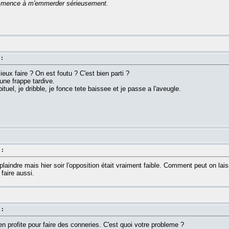
commence à m'emmerder sérieusement.
 :
ux faire ? On est foutu ? C'est bien parti ?
ne frappe tardive.
uel, je dribble, je fonce tete baissee et je passe a l'aveugle.
 :
indre mais hier soir l'opposition était vraiment faible. Comment peut on laiss
e faire aussi.
 :
en profite pour faire des conneries. C'est quoi votre probleme ?