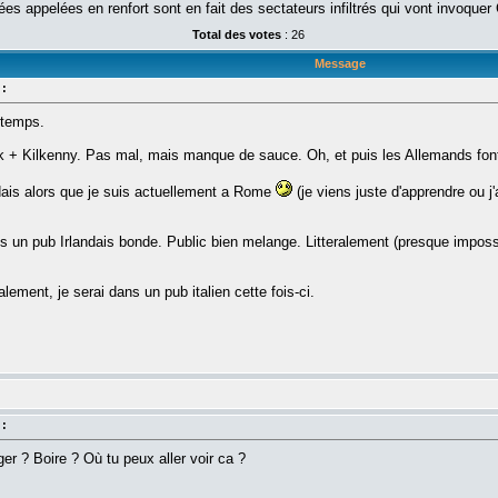
s appelées en renfort sont en fait des sectateurs infiltrés qui vont invoquer 
Total des votes
: 26
Message
 :
-temps.
k + Kilkenny. Pas mal, mais manque de sauce. Oh, et puis les Allemands font
dais alors que je suis actuellement a Rome
(je viens juste d'apprendre ou j
un pub Irlandais bonde. Public bien melange. Litteralement (presque impossibl
ment, je serai dans un pub italien cette fois-ci.
 :
r ? Boire ? Où tu peux aller voir ca ?