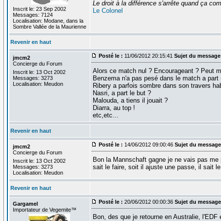
Le droit à la différence s'arrête quand ça 
Inscrit le: 23 Sep 2002
Le Colonel
Messages: 7124
Localisation: Modane, dans la
Sombre Vallée de la Maurienne
Revenir en haut
Posté le :
11/06/2012 20:15:41
Sujet du message
jmcm2
Concierge du Forum
Alors ce match nul ? Encourageant ? Peut mie
Inscrit le: 13 Oct 2002
Benzema n'a pas pesé dans le match a part u
Messages: 3273
Localisation: Meudon
Ribery a parfois sombre dans son travers habit
Nasri, a part le but ?
Malouda, a tiens il jouait ?
Diarra, au top !
etc,etc...
Revenir en haut
Posté le :
14/06/2012 09:00:46
Sujet du message
jmcm2
Concierge du Forum
Bon la Mannschaft gagne je ne vais pas me pla
Inscrit le: 13 Oct 2002
sait le faire, soit il ajuste une passe, il sait l
Messages: 3273
Localisation: Meudon
Revenir en haut
Posté le :
20/06/2012 00:00:36
Sujet du message
Gargamel
Importateur de Vegemite™
Bon, des que je retourne en Australie, l'EDF 