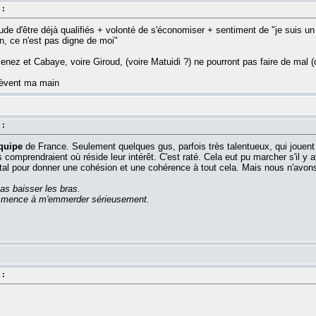
 :
ude d'être déjà qualifiés + volonté de s'économiser + sentiment de "je suis un 
, ce n'est pas digne de moi"
Menez et Cabaye, voire Giroud, (voire Matuidi ?) ne pourront pas faire de mal (d
 lèvent ma main
 :
quipe
de France. Seulement quelques gus, parfois très talentueux, qui jouent p
ls comprendraient où réside leur intérêt. C'est raté. Cela eut pu marcher s'il y 
ntal pour donner une cohésion et une cohérence à tout cela. Mais nous n'avon
as baisser les bras.
commence à m'emmerder sérieusement.
 :