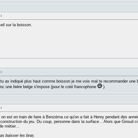
 :
eil sur la boisson.
 :
 tu as indiqué plus haut comme boisson je me vois mal te recommander une
onc une biére belge s'impose (pour le coté francophone
).
 :
s on est en train de faire à Benzéma ce qu'on a fait à Henry pendant des anné
a construction du jeu. Du coup, personne dans la surface... Alors que Giroud ci
e métier...
as baisser les bras.