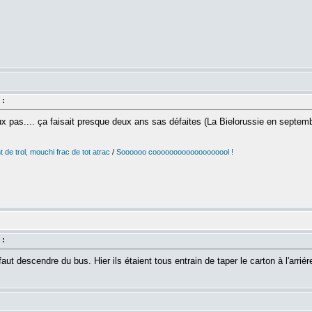
 :
aux pas.... ça faisait presque deux ans sas défaites (La Bielorussie en septemb
 de trol, mouchi frac de tot atrac
/
Soooooo cooooooooooooooooool !
 :
 faut descendre du bus. Hier ils étaient tous entrain de taper le carton à l'arrié