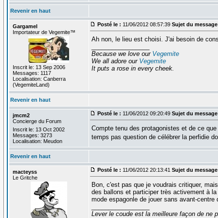
Revenir en haut
Posté le :
11/06/2012 08:57:39
Sujet du message
Gargamel
Importateur de Vegemite™
Ah non, le lieu est choisi. J'ai besoin de cons
_________________
Because we love our
Vegemite
We all adore our
Vegemite
Inscrit le: 13 Sep 2006
It puts a rose in every cheek.
Messages: 1117
Localisation: Canberra
(VegemiteLand)
Revenir en haut
Posté le :
11/06/2012 09:20:49
Sujet du message
jmcm2
Concierge du Forum
Compte tenu des protagonistes et de ce que
Inscrit le: 13 Oct 2002
Messages: 3273
temps pas question de célébrer la perfidie d
Localisation: Meudon
Revenir en haut
Posté le :
11/06/2012 20:13:41
Sujet du message
macteyss
Le Gritche
Bon, c'est pas que je voudrais critiquer, mai
des ballons et participer très activement à l
mode espagonle de jouer sans avant-centre d
_________________
Lever le coude est la meilleure façon de ne p