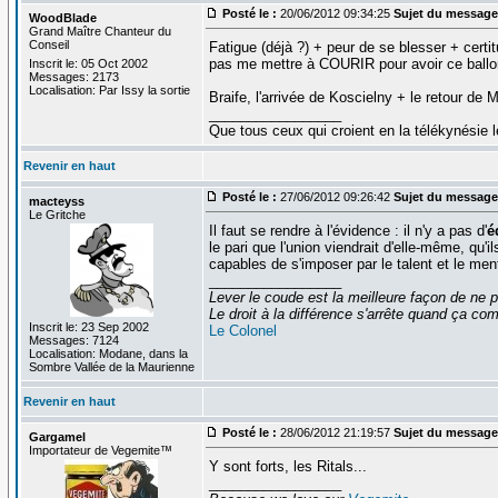
Posté le :
20/06/2012 09:34:25
Sujet du message
WoodBlade
Grand Maître Chanteur du
Conseil
Fatigue (déjà ?) + peur de se blesser + certit
pas me mettre à COURIR pour avoir ce ballon
Inscrit le: 05 Oct 2002
Messages: 2173
Localisation: Par Issy la sortie
Braife, l'arrivée de Koscielny + le retour de 
_________________
Que tous ceux qui croient en la télékynésie
Revenir en haut
Posté le :
27/06/2012 09:26:42
Sujet du message
macteyss
Le Gritche
Il faut se rendre à l'évidence : il n'y a pas d'
é
le pari que l'union viendrait d'elle-même, qu'i
capables de s'imposer par le talent et le me
_________________
Lever le coude est la meilleure façon de ne p
Le droit à la différence s'arrête quand ça 
Inscrit le: 23 Sep 2002
Le Colonel
Messages: 7124
Localisation: Modane, dans la
Sombre Vallée de la Maurienne
Revenir en haut
Posté le :
28/06/2012 21:19:57
Sujet du message
Gargamel
Importateur de Vegemite™
Y sont forts, les Ritals...
_________________