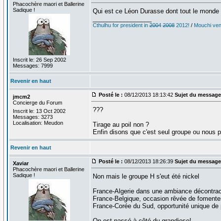
Phacochère maori et Ballerine
Sadique !
Qui est ce Léon Durasse dont tout le monde 
_________________
Cthulhu for president in
2004
2008
2012!
/
Mouchi vent
Inscrit le: 26 Sep 2002
Messages: 7999
Revenir en haut
Posté le :
08/12/2013 18:13:42
Sujet du message
jmcm2
Concierge du Forum
???
Inscrit le: 13 Oct 2002
Messages: 3273
Localisation: Meudon
Tirage au poil non ?
Enfin disons que c'est seul groupe ou nous 
Revenir en haut
Posté le :
08/12/2013 18:26:39
Sujet du message
Xaviar
Phacochère maori et Ballerine
Sadique !
Non mais le groupe H s'eut été nickel
France-Algerie dans une ambiance décontract
France-Belgique, occasion rêvée de fomenter u
France-Corée du Sud, opportunité unique de p
On est passé à côté du grandiose!