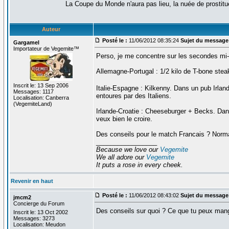
La Coupe du Monde n'aura pas lieu, la nuée de prostituée
Auteur
Posté le :
11/06/2012 08:35:24
Sujet du message
Gargamel
Importateur de Vegemite™
Perso, je me concentre sur les secondes mi
Allemagne-Portugal : 1/2 kilo de T-bone stea
Inscrit le: 13 Sep 2006
Italie-Espagne : Kilkenny. Dans un pub Irlan
Messages: 1117
entoures par des Italiens.
Localisation: Canberra
(VegemiteLand)
Irlande-Croatie : Cheeseburger + Becks. Dans 
veux bien le croire.
Des conseils pour le match Francais ? Normale
_________________
Because we love our
Vegemite
We all adore our
Vegemite
It puts a rose in every cheek.
Revenir en haut
Posté le :
11/06/2012 08:43:02
Sujet du message
jmcm2
Concierge du Forum
Des conseils sur quoi ? Ce que tu peux mange
Inscrit le: 13 Oct 2002
Messages: 3273
Localisation: Meudon