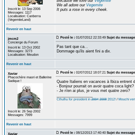
Because we love our
Vegemite
We all adore our
Vegemite
Inscrit le: 13 Sep 2006
It puts a rose in every cheek.
Messages: 1117
Localisation: Canberra
(VegemiteLand)
Revenir en haut
Posté le :
01/07/2012 22:33:49
Sujet du message
jmcm2
Concierge du Forum
Pas tant que ca...
Inscrit le: 13 Oct 2002
Dommage qu'ils aient fini a dix.
Messages: 3273
Localisation: Meudon
Revenir en haut
Posté le :
02/07/2012 18:07:21
Sujet du message
Xaviar
Phacochère maori et Ballerine
Sadique !
Quatre Italiens en vacances à Ibiza entrent 
- Bonjour pourrait on avoir quatre coca light?
- Je n'en ai plus, je vous met quatre zero?
_________________
Cthulhu for president in
2004
2008
2012!
/
Mouchi vent
Inscrit le: 26 Sep 2002
Messages: 7999
Revenir en haut
Posté le :
08/12/2013 17:40:40
Sujet du message
Xaviar