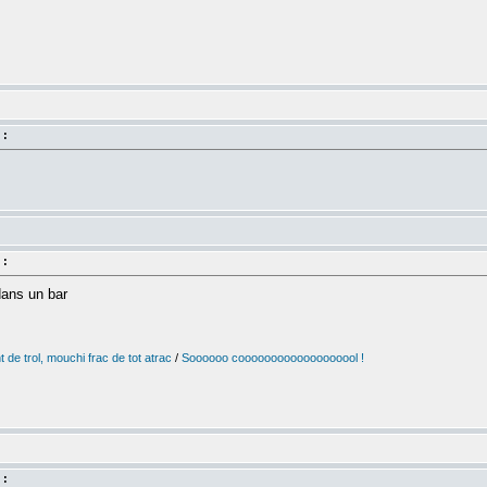
 :
 :
dans un bar
 de trol, mouchi frac de tot atrac
/
Soooooo cooooooooooooooooool !
 :