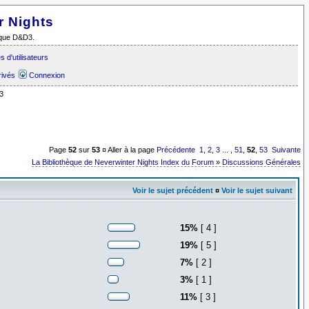
r Nights
i que D&D3.
 d'utilisateurs
rivés
Connexion
3
Page
52
sur
53
¤ Aller à la page
Précédente
1
,
2
,
3
... ,
51
,
52
,
53
Suivante
La Bibliothèque de Neverwinter Nights Index du Forum
»
Discussions Générales
Voir le sujet précédent
¤
Voir le sujet suivant
15%
[ 4 ]
19%
[ 5 ]
7%
[ 2 ]
3%
[ 1 ]
11%
[ 3 ]