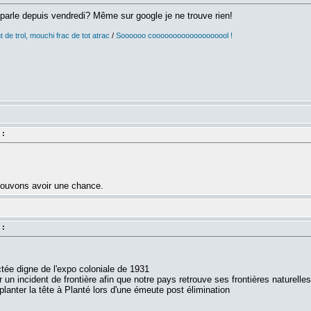
parle depuis vendredi? Même sur google je ne trouve rien!
 de trol, mouchi frac de tot atrac
/
Soooooo cooooooooooooooooool !
 :
pouvons avoir une chance.
 :
ée digne de l'expo coloniale de 1931
n incident de frontière afin que notre pays retrouve ses frontières naturelle
lanter la tête à Planté lors d'une émeute post élimination