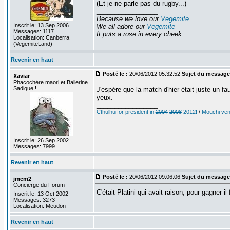
(Et je ne parle pas du rugby...)
_________________
Because we love our
Vegemite
Inscrit le: 13 Sep 2006
We all adore our
Vegemite
Messages: 1117
It puts a rose in every cheek.
Localisation: Canberra
(VegemiteLand)
Revenir en haut
Posté le :
20/06/2012 05:32:52
Sujet du message
Xaviar
Phacochère maori et Ballerine
Sadique !
J'espère que la match d'hier était juste un f
yeux.
_________________
Cthulhu for president in
2004
2008
2012!
/
Mouchi vent
Inscrit le: 26 Sep 2002
Messages: 7999
Revenir en haut
Posté le :
20/06/2012 09:06:06
Sujet du message
jmcm2
Concierge du Forum
C'était Platini qui avait raison, pour gagner il
Inscrit le: 13 Oct 2002
Messages: 3273
Localisation: Meudon
Revenir en haut