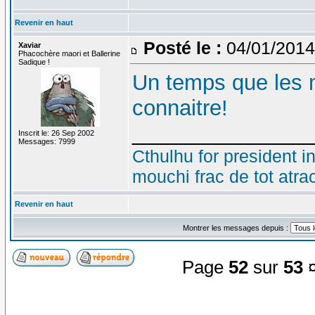
Revenir en haut
Posté le :
04/01/2014
Xaviar
Phacochère maori et Ballerine
Sadique !
Un temps que les 
connaitre!
_______________
Inscrit le: 26 Sep 2002
Messages: 7999
Cthulhu for president i
mouchi frac de tot atra
Revenir en haut
Montrer les messages depuis :
Page
52
sur
53
¤