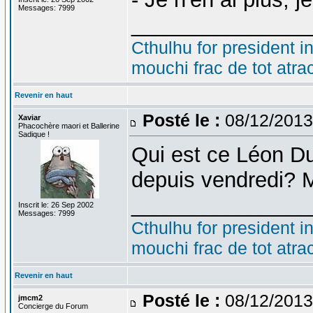
Messages: 7999
_______________
Cthulhu for president i
mouchi frac de tot atra
Revenir en haut
Posté le :
08/12/2013
Xaviar
Phacochère maori et Ballerine
Sadique !
Qui est ce Léon Du
depuis vendredi? M
_______________
Inscrit le: 26 Sep 2002
Messages: 7999
Cthulhu for president i
mouchi frac de tot atra
Revenir en haut
Posté le :
08/12/2013
jmcm2
Concierge du Forum