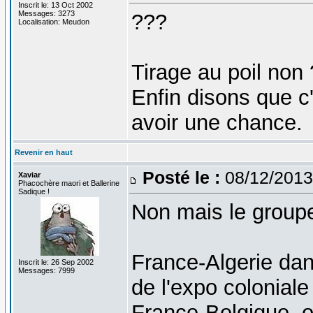
Inscrit le: 13 Oct 2002
Messages: 3273
???
Localisation: Meudon
Tirage au poil non 
Enfin disons que c
avoir une chance.
Revenir en haut
Posté le :
08/12/2013
Xaviar
Phacochère maori et Ballerine
Sadique !
Non mais le groupe
France-Algerie da
Inscrit le: 26 Sep 2002
Messages: 7999
de l'expo colonial
France-Belgique, 