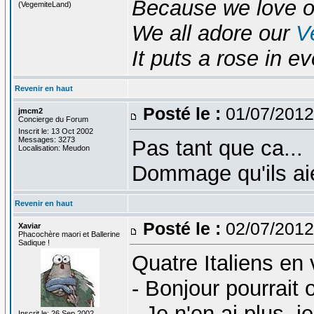
Because we love 
(VegemiteLand)
We all adore our
V
It puts a rose in e
Revenir en haut
Posté le :
01/07/2012
jmcm2
Concierge du Forum
Inscrit le: 13 Oct 2002
Messages: 3273
Pas tant que ca...
Localisation: Meudon
Dommage qu'ils aien
Revenir en haut
Posté le :
02/07/2012
Xaviar
Phacochère maori et Ballerine
Sadique !
Quatre Italiens en
- Bonjour pourrait 
- Je n'en ai plus, 
Inscrit le: 26 Sep 2002