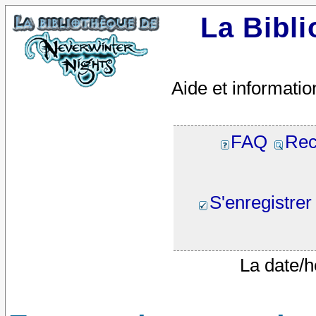
La Bibl
Aide et informatio
FAQ
Rec
S'enregistrer
La date/h