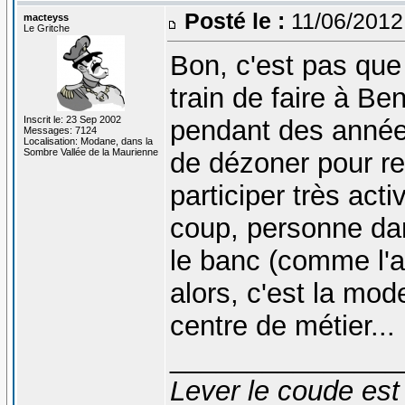
Posté le :
11/06/2012
macteyss
Le Gritche
Bon, c'est pas que 
train de faire à Be
Inscrit le: 23 Sep 2002
pendant des années
Messages: 7124
Localisation: Modane, dans la
Sombre Vallée de la Maurienne
de dézoner pour re
participer très act
coup, personne dan
le banc (comme l'a
alors, c'est la mo
centre de métier...
_______________
Lever le coude est