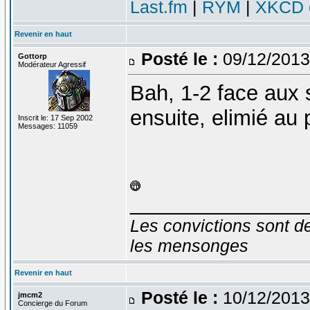
Last.fm
|
RYM
|
XKCD c
Revenir en haut
Posté le :
09/12/2013
Gottorp
Modérateur Agressif
Bah, 1-2 face aux s
ensuite, elimié au p
Inscrit le: 17 Sep 2002
Messages: 11059
_______________
Les convictions sont d
les mensonges
Revenir en haut
Posté le :
10/12/2013
jmcm2
Concierge du Forum