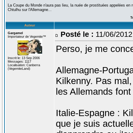
La Coupe du Monde n'aura pas lieu, la nuée de prostituées appelées en ren
Chtulhu sur l'Allemagne...
T
Auteur
Posté le :
11/06/2012
Gargamel
Importateur de Vegemite™
Perso, je me conc
Inscrit le: 13 Sep 2006
Messages: 1117
Localisation: Canberra
Allemagne-Portugal
(VegemiteLand)
Kilkenny. Pas mal
les Allemands font 
Italie-Espagne : Ki
que je suis actue