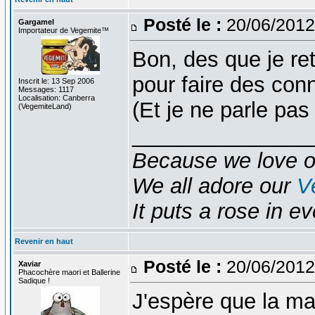
Posté le :
20/06/2012
Gargamel
Importateur de Vegemite™
Bon, des que je ret
pour faire des con
Inscrit le: 13 Sep 2006
Messages: 1117
Localisation: Canberra
(Et je ne parle pas 
(VegemiteLand)
_______________
Because we love 
We all adore our
V
It puts a rose in e
Revenir en haut
Posté le :
20/06/2012
Xaviar
Phacochère maori et Ballerine
Sadique !
J'espère que la mat