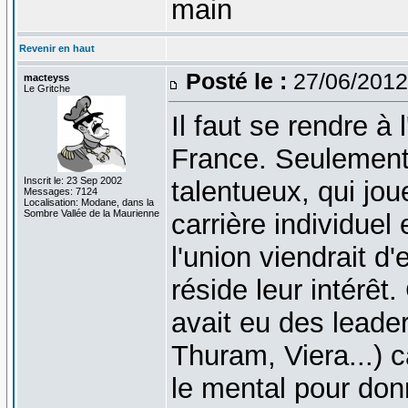
main
Revenir en haut
Posté le :
27/06/2012
macteyss
Le Gritche
Il faut se rendre à l
France. Seulement 
Inscrit le: 23 Sep 2002
talentueux, qui jou
Messages: 7124
Localisation: Modane, dans la
Sombre Vallée de la Maurienne
carrière individuel 
l'union viendrait d
réside leur intérêt.
avait eu des leader
Thuram, Viera...) c
le mental pour do