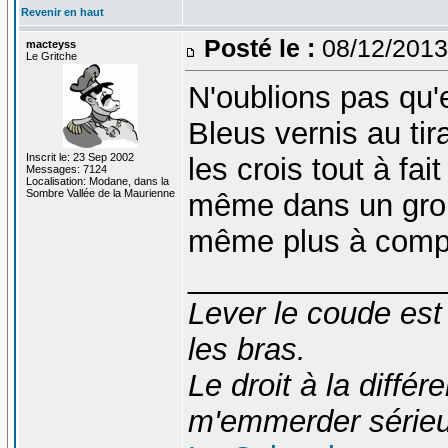
Revenir en haut
Posté le :
08/12/2013
macteyss
Le Gritche
N'oublions pas qu'
Bleus vernis au tir
Inscrit le: 23 Sep 2002
les crois tout à fai
Messages: 7124
Localisation: Modane, dans la
Sombre Vallée de la Maurienne
même dans un grou
même plus à compre
_______________
Lever le coude est
les bras.
Le droit à la diff
m'emmerder série