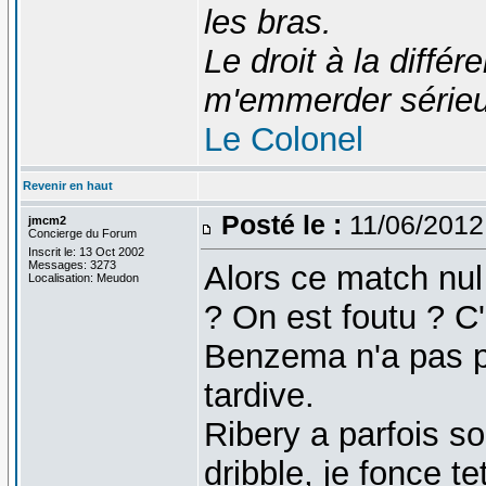
les bras.
Le droit à la diff
m'emmerder série
Le Colonel
Revenir en haut
Posté le :
11/06/2012
jmcm2
Concierge du Forum
Inscrit le: 13 Oct 2002
Messages: 3273
Alors ce match nul
Localisation: Meudon
? On est foutu ? C'
Benzema n'a pas p
tardive.
Ribery a parfois s
dribble, je fonce t