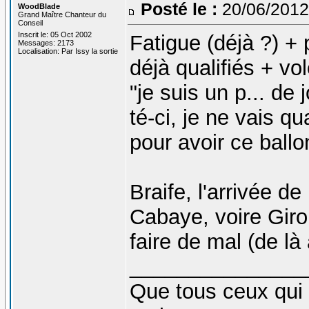
Posté le :
20/06/2012
WoodBlade
Grand Maître Chanteur du
Conseil
Inscrit le: 05 Oct 2002
Fatigue (déjà ?) + 
Messages: 2173
Localisation: Par Issy la sortie
déjà qualifiés + v
"je suis un p... de 
té-ci, je ne vais
pour avoir ce ballo
Braife, l'arrivée d
Cabaye, voire Giro
faire de mal (de là 
_______________
Que tous ceux qui 