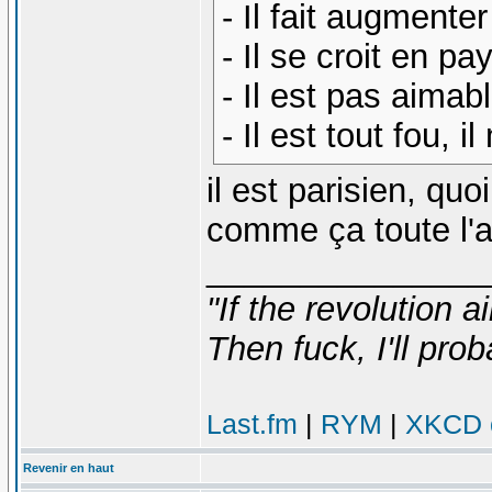
- Il fait augmenter
- Il se croit en p
- Il est pas aimab
- Il est tout fou, 
il est parisien, quo
comme ça toute l'
_______________
"If the revolution a
Then fuck, I'll prob
Last.fm
|
RYM
|
XKCD c
Revenir en haut