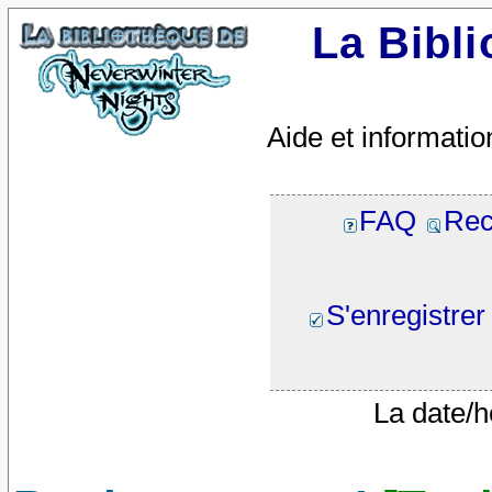
La Bibl
Aide et informatio
FAQ
Rec
S'enregistrer
La date/h