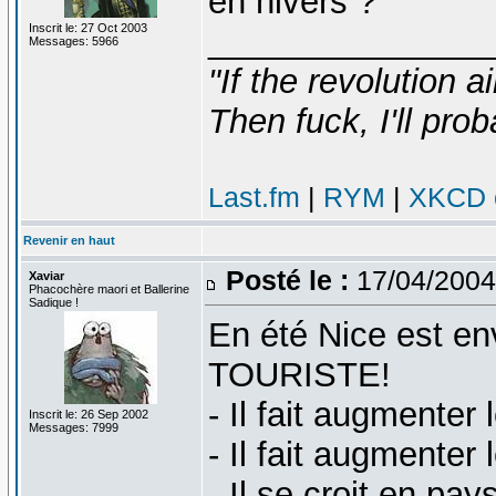
en hivers ?
Inscrit le: 27 Oct 2003
_______________
Messages: 5966
"If the revolution a
Then fuck, I'll prob
Last.fm
|
RYM
|
XKCD c
Revenir en haut
Posté le :
17/04/2004
Xaviar
Phacochère maori et Ballerine
Sadique !
En été Nice est en
TOURISTE!
- Il fait augmenter l
Inscrit le: 26 Sep 2002
Messages: 7999
- Il fait augmenter 
- Il se croit en pa