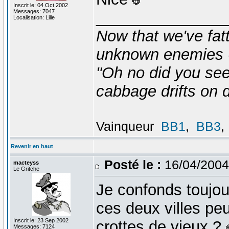
Inscrit le: 04 Oct 2002
Messages: 7047
_______________
Localisation: Lille
Now that we've fat
unknown enemies -
"Oh no did you see
cabbage drifts on d
Vainqueur
BB1
,
BB3
,
Revenir en haut
Posté le :
16/04/2004
macteyss
Le Gritche
Je confonds toujou
ces deux villes peu
Inscrit le: 23 Sep 2002
crottes de vieux ?
Messages: 7124