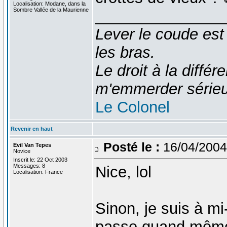
Localisation: Modane, dans la
Sombre Vallée de la Maurienne
_______________
Lever le coude est
les bras.
Le droit à la diff
m'emmerder série
Le Colonel
Revenir en haut
Posté le :
16/04/2004
Evil Van Tepes
Novice
Inscrit le: 22 Oct 2003
Messages: 8
Nice, lol
Localisation: France
Sinon, je suis à mi
passe quand même