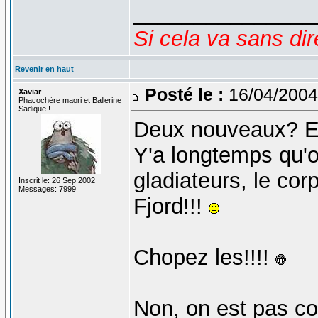
_______________
Si cela va sans dir
Revenir en haut
Posté le :
16/04/2004
Xaviar
Phacochère maori et Ballerine
Sadique !
Deux nouveaux? Et
Y'a longtemps qu'o
gladiateurs, le cor
Inscrit le: 26 Sep 2002
Messages: 7999
Fjord!!!
Chopez les!!!!
Non, on est pas co