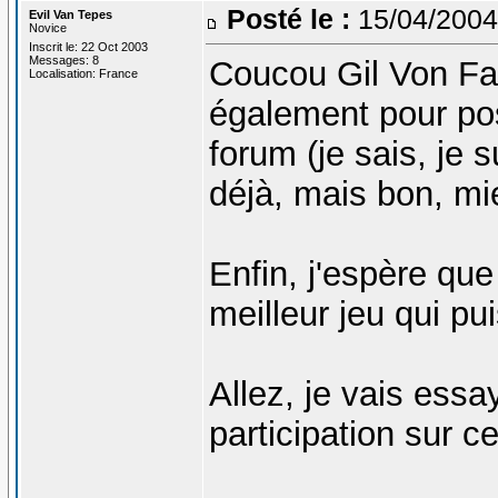
Posté le :
15/04/2004
Evil Van Tepes
Novice
Inscrit le: 22 Oct 2003
Messages: 8
Coucou Gil Von Fata
Localisation: France
également pour po
forum (je sais, je 
déjà, mais bon, mi
Enfin, j'espère qu
meilleur jeu qui pu
Allez, je vais ess
participation sur ce