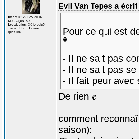
Evil Van Tepes a écrit 
Inscrit le: 22 Fév 2004
Messages: 600
Localisation: Où je suis?
Pour ce qui est 
Tiens...Hum...Bonne
question...
- Il ne sait pas co
- Il ne sait pas se
- Il fait peur ave
De rien
comment reconnaîtr
saison):