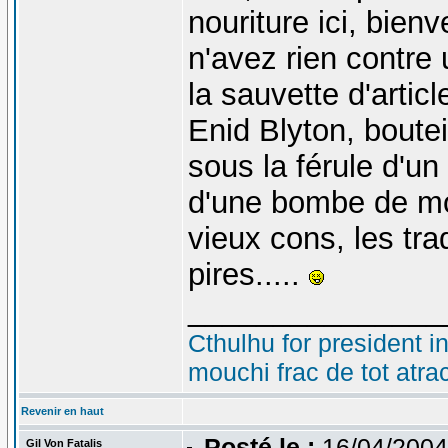
nouriture ici, bien
n'avez rien contre 
la sauvette d'artic
Enid Blyton, boutei
sous la férule d'un
d'une bombe de mo
vieux cons, les trad
pires.....
_______________
Cthulhu for president i
mouchi frac de tot atra
Revenir en haut
Posté le :
16/04/2004
Gil Von Fatalis