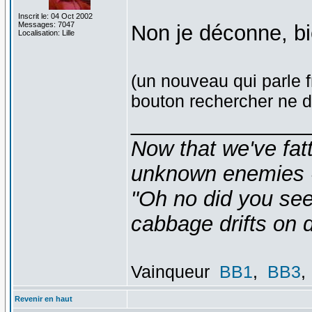
Inscrit le: 04 Oct 2002
Messages: 7047
Non je déconne, b
Localisation: Lille
(un nouveau qui parle f
bouton rechercher ne d
_______________
Now that we've fat
unknown enemies -
"Oh no did you see
cabbage drifts on d
Vainqueur
BB1
,
BB3
,
Revenir en haut