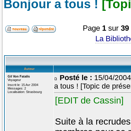
Bonjour a tous !
[Top
Page
1
sur
39
La Bibliot
Auteur
Posté le :
15/04/2004
Gil Von Fatalis
Voyageur
a tous ! [Topic de prése
Inscrit le: 15 Avr 2004
Messages: 2
Localisation: Strasbourg
[EDIT de Cassin]
Suite à la recrude