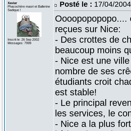
Posté le :
17/04/2004
Xaviar
Phacochère maori et Ballerine
Sadique !
Oooopopopopo.... 
reçues sur Nice:
- Des crottes de c
Inscrit le: 26 Sep 2002
Messages: 7999
beaucoup moins qu'
- Nice est une ville
nombre de ses crê
étudiants croit ch
est stable!
- Le principal reve
les services, le co
- Nice a la plus fo