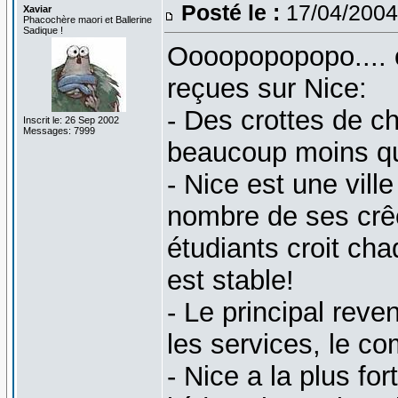
Posté le :
17/04/2004
Xaviar
Phacochère maori et Ballerine
Sadique !
Oooopopopopo.... 
reçues sur Nice:
- Des crottes de c
Inscrit le: 26 Sep 2002
Messages: 7999
beaucoup moins qu'
- Nice est une ville
nombre de ses crê
étudiants croit ch
est stable!
- Le principal reve
les services, le co
- Nice a la plus fo