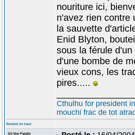
nouriture ici, bien
n'avez rien contre 
la sauvette d'artic
Enid Blyton, boutei
sous la férule d'un
d'une bombe de mo
vieux cons, les trad
pires.....
_______________
Cthulhu for president i
mouchi frac de tot atra
Revenir en haut
Posté le :
16/04/2004
Gil Von Fatalis