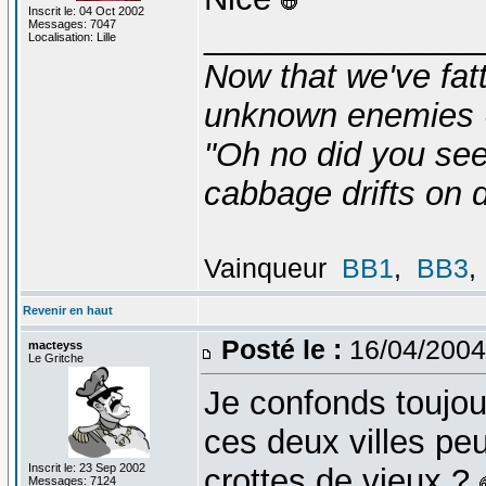
Inscrit le: 04 Oct 2002
Messages: 7047
_______________
Localisation: Lille
Now that we've fat
unknown enemies -
"Oh no did you see
cabbage drifts on d
Vainqueur
BB1
,
BB3
,
Revenir en haut
Posté le :
16/04/2004
macteyss
Le Gritche
Je confonds toujou
ces deux villes peu
Inscrit le: 23 Sep 2002
crottes de vieux ?
Messages: 7124