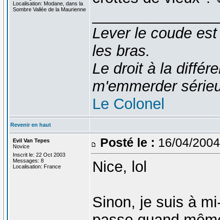
Localisation: Modane, dans la
Sombre Vallée de la Maurienne
_______________
Lever le coude est
les bras.
Le droit à la diff
m'emmerder série
Le Colonel
Revenir en haut
Posté le :
16/04/2004
Evil Van Tepes
Novice
Inscrit le: 22 Oct 2003
Messages: 8
Nice, lol
Localisation: France
Sinon, je suis à mi
passe quand même