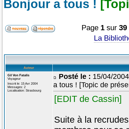
Bonjour a tous !
[Top
Page
1
sur
39
La Bibliot
Auteur
Posté le :
15/04/2004
Gil Von Fatalis
Voyageur
a tous ! [Topic de prése
Inscrit le: 15 Avr 2004
Messages: 2
Localisation: Strasbourg
[EDIT de Cassin]
Suite à la recrude