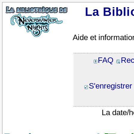
La Bibl
Aide et informatio
FAQ
Rec
S'enregistrer
La date/h