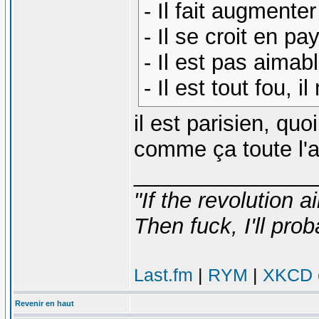
- Il fait augmenter
- Il se croit en p
- Il est pas aimab
- Il est tout fou, 
il est parisien, quo
comme ça toute l'
_______________
"If the revolution a
Then fuck, I'll prob
Last.fm
|
RYM
|
XKCD c
Revenir en haut