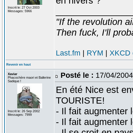
en hivers ?
Inscrit le: 27 Oct 2003
_______________
Messages: 5966
"If the revolution a
Then fuck, I'll prob
Last.fm
|
RYM
|
XKCD c
Revenir en haut
Posté le :
17/04/2004
Xaviar
Phacochère maori et Ballerine
Sadique !
En été Nice est en
TOURISTE!
- Il fait augmenter l
Inscrit le: 26 Sep 2002
Messages: 7999
- Il fait augmenter 
- Il se croit en pa