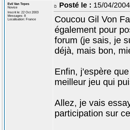
Posté le :
15/04/2004
Evil Van Tepes
Novice
Inscrit le: 22 Oct 2003
Messages: 8
Coucou Gil Von Fata
Localisation: France
également pour po
forum (je sais, je 
déjà, mais bon, mi
Enfin, j'espère qu
meilleur jeu qui pu
Allez, je vais ess
participation sur ce