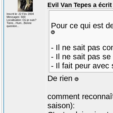
Evil Van Tepes a écrit 
Inscrit le: 22 Fév 2004
Messages: 600
Localisation: Où je suis?
Pour ce qui est 
Tiens...Hum...Bonne
question...
- Il ne sait pas co
- Il ne sait pas se
- Il fait peur ave
De rien
comment reconnaîtr
saison):