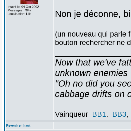
Inscrit le: 04 Oct 2002
Messages: 7047
Non je déconne, b
Localisation: Lille
(un nouveau qui parle f
bouton rechercher ne d
_______________
Now that we've fat
unknown enemies -
"Oh no did you see
cabbage drifts on d
Vainqueur
BB1
,
BB3
,
Revenir en haut