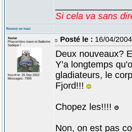
_______________
Si cela va sans dir
Revenir en haut
Posté le :
16/04/2004
Xaviar
Phacochère maori et Ballerine
Sadique !
Deux nouveaux? Et
Y'a longtemps qu'o
gladiateurs, le cor
Inscrit le: 26 Sep 2002
Messages: 7999
Fjord!!!
Chopez les!!!!
Non, on est pas co