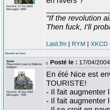
en hivers ?
Inscrit le: 27 Oct 2003
_______________
Messages: 5966
"If the revolution a
Then fuck, I'll prob
Last.fm
|
RYM
|
XKCD c
Revenir en haut
Posté le :
17/04/2004
Xaviar
Phacochère maori et Ballerine
Sadique !
En été Nice est en
TOURISTE!
- Il fait augmenter l
Inscrit le: 26 Sep 2002
Messages: 7999
- Il fait augmenter 
- Il se croit en pa