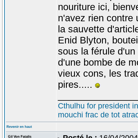
nouriture ici, bien
n'avez rien contre 
la sauvette d'artic
Enid Blyton, boutei
sous la férule d'un
d'une bombe de mo
vieux cons, les trad
pires.....
_______________
Cthulhu for president i
mouchi frac de tot atra
Revenir en haut
Posté le :
16/04/2004
Gil Von Fatalis