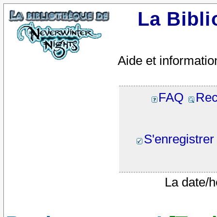
La Bibl
Aide et informatio
FAQ
Rec
S'enregistrer
La date/h