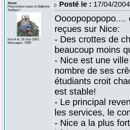
Posté le :
17/04/2004
Xaviar
Phacochère maori et Ballerine
Sadique !
Oooopopopopo.... 
reçues sur Nice:
- Des crottes de c
Inscrit le: 26 Sep 2002
Messages: 7999
beaucoup moins qu'
- Nice est une ville
nombre de ses crê
étudiants croit ch
est stable!
- Le principal reve
les services, le co
- Nice a la plus fo