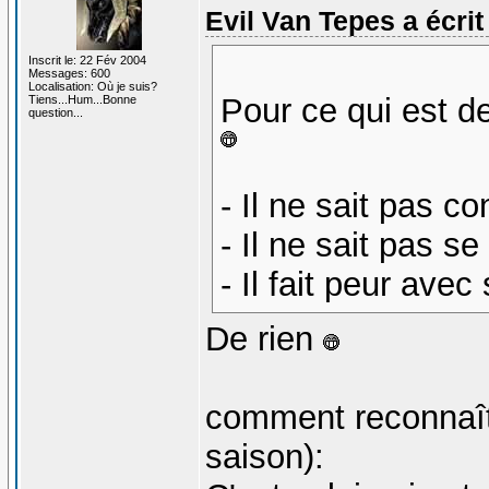
Evil Van Tepes a écrit 
Inscrit le: 22 Fév 2004
Messages: 600
Localisation: Où je suis?
Pour ce qui est 
Tiens...Hum...Bonne
question...
- Il ne sait pas co
- Il ne sait pas se
- Il fait peur ave
De rien
comment reconnaîtr
saison):