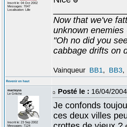
Inscrit le: 04 Oct 2002
Messages: 7047
_______________
Localisation: Lille
Now that we've fat
unknown enemies -
"Oh no did you see
cabbage drifts on d
Vainqueur
BB1
,
BB3
,
Revenir en haut
Posté le :
16/04/2004
macteyss
Le Gritche
Je confonds toujou
ces deux villes peu
Inscrit le: 23 Sep 2002
crottes de vieux ?
Messages: 7124