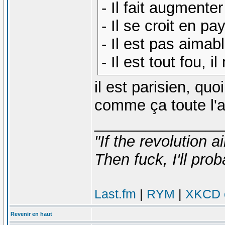
- Il fait augmenter
- Il se croit en p
- Il est pas aimab
- Il est tout fou, 
il est parisien, quo
comme ça toute l'
_______________
"If the revolution a
Then fuck, I'll prob
Last.fm
|
RYM
|
XKCD c
Revenir en haut