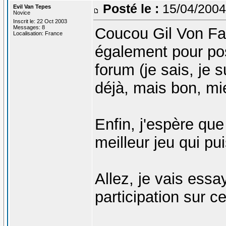
Posté le :
15/04/2004
Evil Van Tepes
Novice
Inscrit le: 22 Oct 2003
Messages: 8
Coucou Gil Von Fata
Localisation: France
également pour po
forum (je sais, je 
déjà, mais bon, mi
Enfin, j'espère qu
meilleur jeu qui pu
Allez, je vais ess
participation sur ce