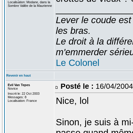
Localisation: Modane, dans la
Sombre Vallée de la Maurienne
_______________
Lever le coude est
les bras.
Le droit à la diff
m'emmerder série
Le Colonel
Revenir en haut
Posté le :
16/04/2004
Evil Van Tepes
Novice
Inscrit le: 22 Oct 2003
Messages: 8
Nice, lol
Localisation: France
Sinon, je suis à mi
passe quand même