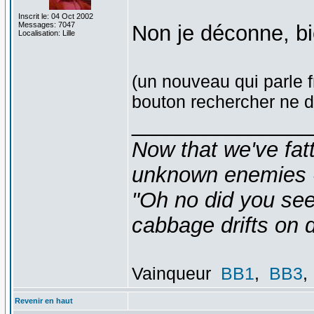
Inscrit le: 04 Oct 2002
Messages: 7047
Non je déconne, b
Localisation: Lille
(un nouveau qui parle f
bouton rechercher ne d
_______________
Now that we've fat
unknown enemies -
"Oh no did you see
cabbage drifts on d
Vainqueur
BB1
,
BB3
,
Revenir en haut