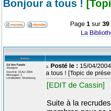
Bonjour a tous !
[Top
Page
1
sur
39
La Bibliot
Auteur
Posté le :
15/04/2004
Gil Von Fatalis
Voyageur
a tous ! [Topic de prése
Inscrit le: 15 Avr 2004
Messages: 2
Localisation: Strasbourg
[EDIT de Cassin]
Suite à la recrude