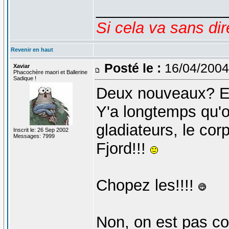
_______________
Si cela va sans dir
Revenir en haut
Posté le :
16/04/2004
Xaviar
Phacochère maori et Ballerine
Sadique !
Deux nouveaux? Et
Y'a longtemps qu'o
gladiateurs, le cor
Inscrit le: 26 Sep 2002
Messages: 7999
Fjord!!!
Chopez les!!!!
Non, on est pas co