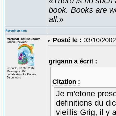
«There is no such 
book. Books are wel
all.»
Revenir en haut
Posté le :
03/10/2002
MasterOfTheBisounours
Grand Chevalier
grigann a écrit :
Inscrit le: 02 Oct 2002
Messages: 106
Localisation: La Planète
Bisounours
Citation :
Je m'etone presq
definitions du di
vieillis Grig, il y