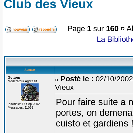
Club des Vieux
Page
1
sur
160
¤ Al
La Bibliot
Auteur
Posté le :
02/10/2002
Gottorp
Modérateur Agressif
Vieux
Pour faire suite a 
Inscrit le: 17 Sep 2002
Messages: 11059
portes, on demenag
cuisto et gardiens 