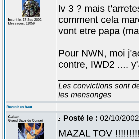
lv 3 ? mais t'arret
comment cela march
Inscrit le: 17 Sep 2002
Messages: 11059
vont etre papa (ma
Pour NWN, moi j'ac
contre, IWD2 .... y
_______________
Les convictions sont d
les mensonges
Revenir en haut
Posté le :
02/10/2002
Galaan
Grand Sage du Conseil
MAZAL TOV !!!!!!!!!!!!!