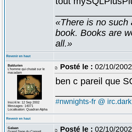
tout mySQLPlusP
_______________
«There is no such 
book. Books are wel
all.»
Revenir en haut
Posté le :
02/10/2002
Baldurien
L'homme qui chutait sur le
macadam
ben c pareil que 
_______________
#nwnights-fr @ irc.dar
Inscrit le: 12 Sep 2002
Messages: 14071
Localisation: Quadran Alpha
Revenir en haut
Posté le :
02/10/2002
Galaan
Grand Sage du Conseil