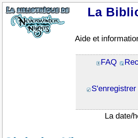
La Bibl
Aide et informatio
FAQ
Rec
S'enregistrer
La date/h