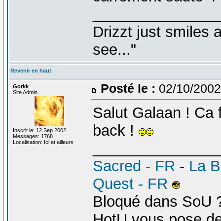
_______________
Drizzt just smiles 
see..."
Revenir en haut
Posté le :
02/10/2002
Gorkk
Site Admin
Salut Galaan ! Ca 
back !
Inscrit le: 12 Sep 2002
Messages: 1768
Localisation: Ici et ailleurs
_______________
Sacred - FR
-
La B
Quest - FR
Bloqué dans SoU 
HotU vous pose d