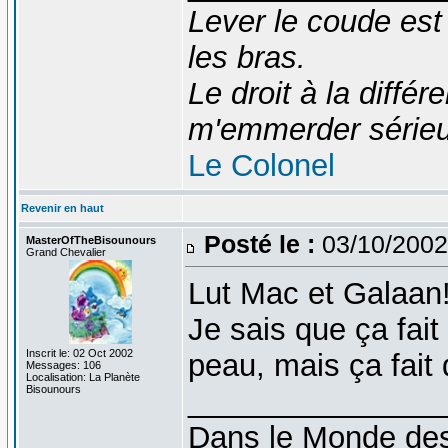
Lever le coude est
les bras.
Le droit à la diff
m'emmerder série
Le Colonel
Revenir en haut
Posté le :
03/10/2002
MasterOfTheBisounours
Grand Chevalier
Lut Mac et Galaan
Je sais que ça fait
Inscrit le: 02 Oct 2002
peau, mais ça fait 
Messages: 106
Localisation: La Planète
Bisounours
_______________
Dans le Monde des 