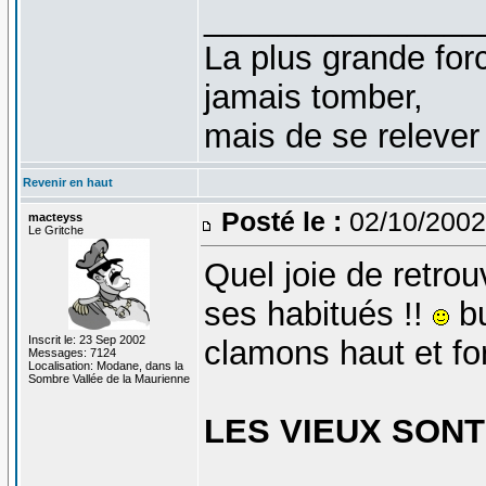
_______________
La plus grande fo
jamais tomber,
mais de se relever
Revenir en haut
Posté le :
02/10/2002
macteyss
Le Gritche
Quel joie de retrou
ses habitués !!
bu
Inscrit le: 23 Sep 2002
clamons haut et for
Messages: 7124
Localisation: Modane, dans la
Sombre Vallée de la Maurienne
LES VIEUX SONT
_______________