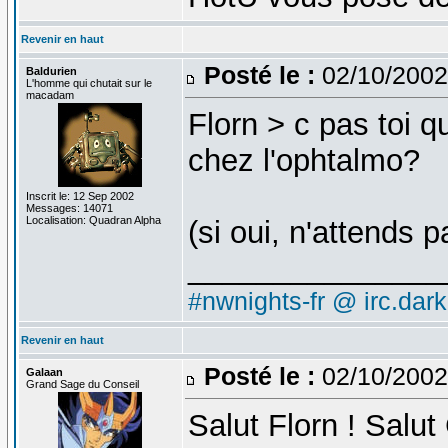
Revenir en haut
Posté le :
02/10/2002
Baldurien
L'homme qui chutait sur le
macadam
Florn > c pas toi q
chez l'ophtalmo?
Inscrit le: 12 Sep 2002
Messages: 14071
Localisation: Quadran Alpha
(si oui, n'attends 
_______________
#nwnights-fr @ irc.dar
Revenir en haut
Posté le :
02/10/2002
Galaan
Grand Sage du Conseil
Salut Florn ! Salut