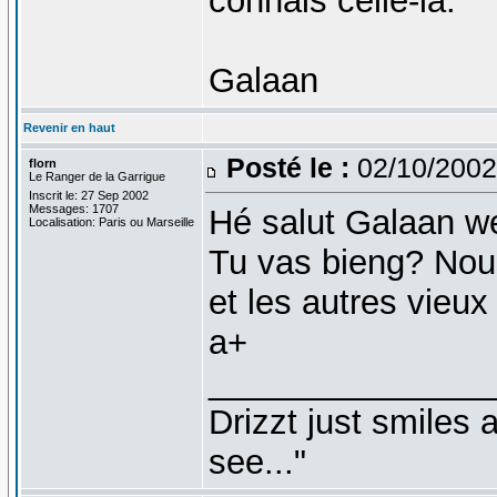
connais celle-la.
Galaan
Revenir en haut
Posté le :
02/10/2002
florn
Le Ranger de la Garrigue
Inscrit le: 27 Sep 2002
Messages: 1707
Hé salut Galaan 
Localisation: Paris ou Marseille
Tu vas bieng? Nous
et les autres vieu
a+
_______________
Drizzt just smiles 
see..."