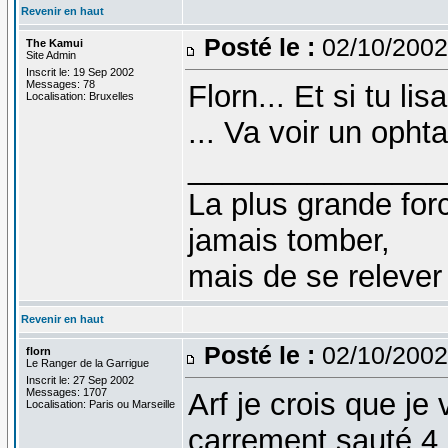
Revenir en haut
Posté le :
02/10/2002
The Kamui
Site Admin
Inscrit le: 19 Sep 2002
Messages: 78
Florn... Et si tu li
Localisation: Bruxelles
... Va voir un oph
_______________
La plus grande fo
jamais tomber,
mais de se relever
Revenir en haut
Posté le :
02/10/2002
florn
Le Ranger de la Garrigue
Inscrit le: 27 Sep 2002
Messages: 1707
Arf je crois que je
Localisation: Paris ou Marseille
carrement sauté 4