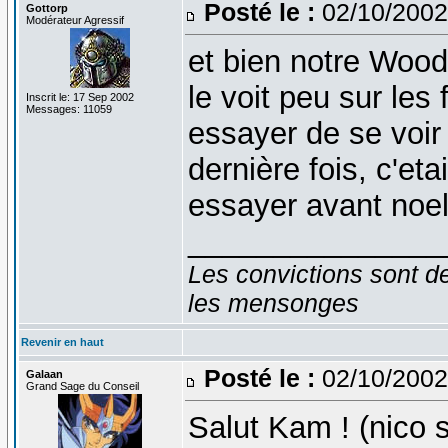
Posté le :
02/10/2002
Gottorp
Modérateur Agressif
et bien notre Woody
le voit peu sur les
Inscrit le: 17 Sep 2002
Messages: 11059
essayer de se voir 
dernière fois, c'eta
essayer avant noe
_______________
Les convictions sont d
les mensonges
Revenir en haut
Posté le :
02/10/2002
Galaan
Grand Sage du Conseil
Salut Kam ! (nico s