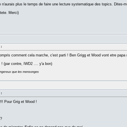
 n'aurais plus le temps de faire une lecture systematique des topics. Dites-moi
tete. Merci)
 :
s compris comment cela marche, c'est parti ! Ben Grigg et Wood vont etre papa
! (par contre, IWD2 .... y'a bon)
dangereux que les mensonges
 :
!!!!!! Pour Grig et Wood !
 ?