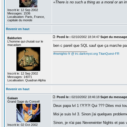
«There is no such a thing as a moral or an im
Inscrit le: 12 Sep 2002
Messages: 1536
Localisation: Paris, France,
capitale du monde
Revenir en haut
Posté le :
02/10/2002 18:34:47
Sujet du message
Baldurien
L'homme qui chutait sur le
macadam
ben c pareil que SQL sauf que ça marche pa
_________________
#nwnights-fr @ irc.darkmyst.org
TitanQuest-FR
Inscrit le: 12 Sep 2002
Messages: 14071
Localisation: Quadran Alpha
Revenir en haut
Posté le :
02/10/2002 18:46:18
Sujet du message
Galaan
Grand Sage du Conseil
Deux papa lvl 1 !?!?!?! Qui ??? Dites moi tou
Moi je suis lvl 3. Sinon j'ai quelques problem
Sinon, je n'ai pas Neverwinter Nights et pas
Inscrit le: 02 Oct 2002