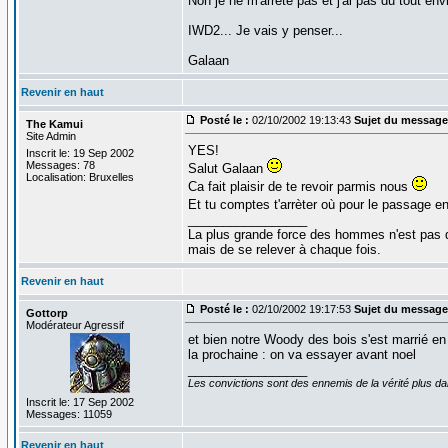
Non je ne m'arrete pas et j'ai pas du tout en
IWD2... Je vais y penser...
Galaan
Revenir en haut
Posté le :
02/10/2002 19:13:43
Sujet du message
The Kamui
Site Admin
YES!
Inscrit le: 19 Sep 2002
Messages: 78
Salut Galaan
Localisation: Bruxelles
Ca fait plaisir de te revoir parmis nous
Et tu comptes t'arrèter où pour le passage e
_________________
La plus grande force des hommes n'est pas 
mais de se relever à chaque fois.
Revenir en haut
Posté le :
02/10/2002 19:17:53
Sujet du message
Gottorp
Modérateur Agressif
et bien notre Woody des bois s'est marrié en j
la prochaine : on va essayer avant noel
_________________
Les convictions sont des ennemis de la vérité plus 
Inscrit le: 17 Sep 2002
Messages: 11059
Revenir en haut