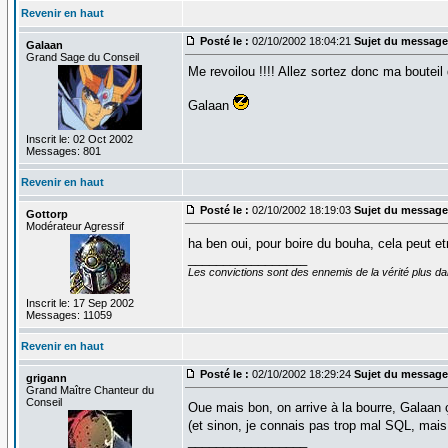
Revenir en haut
Posté le :
02/10/2002 18:04:21
Sujet du message
Galaan
Grand Sage du Conseil
Me revoilou !!!! Allez sortez donc ma bouteil
Galaan
Inscrit le: 02 Oct 2002
Messages: 801
Revenir en haut
Posté le :
02/10/2002 18:19:03
Sujet du message
Gottorp
Modérateur Agressif
ha ben oui, pour boire du bouha, cela peut et
_________________
Les convictions sont des ennemis de la vérité plus 
Inscrit le: 17 Sep 2002
Messages: 11059
Revenir en haut
Posté le :
02/10/2002 18:29:24
Sujet du message
grigann
Grand Maître Chanteur du
Conseil
Oue mais bon, on arrive à la bourre, Galaan ç
(et sinon, je connais pas trop mal SQL, ma
_________________