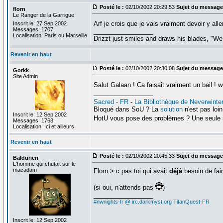
Posté le :
02/10/2002 20:29:53
Sujet du message
florn
Le Ranger de la Garrigue
Arf je crois que je vais vraiment devoir y all
Inscrit le: 27 Sep 2002
Messages: 1707
_________________
Localisation: Paris ou Marseille
Drizzt just smiles and draws his blades, "We 
Revenir en haut
Posté le :
02/10/2002 20:30:08
Sujet du message
Gorkk
Site Admin
Salut Galaan ! Ca faisait vraiment un bail !
_________________
Sacred - FR
-
La Bibliothèque de Neverwinte
Bloqué dans SoU ? La
solution
n'est pas loin.
Inscrit le: 12 Sep 2002
HotU vous pose des problèmes ? Une seule
Messages: 1768
Localisation: Ici et ailleurs
Revenir en haut
Posté le :
02/10/2002 20:45:33
Sujet du message
Baldurien
L'homme qui chutait sur le
macadam
Florn > c pas toi qui avait
déjà
besoin de fair
(si oui, n'attends pas
)
_________________
#nwnights-fr @ irc.darkmyst.org
TitanQuest-FR
Inscrit le: 12 Sep 2002