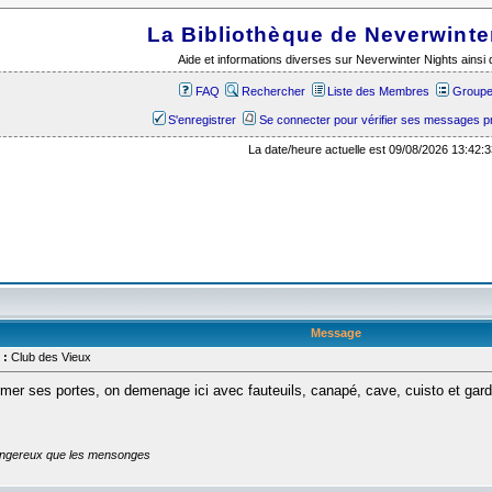
La Bibliothèque de Neverwinte
Aide et informations diverses sur Neverwinter Nights ains
FAQ
Rechercher
Liste des Membres
Groupes
S'enregistrer
Se connecter pour vérifier ses messages p
La date/heure actuelle est 09/08/2026 13:42:3
Message
 :
Club des Vieux
rmer ses portes, on demenage ici avec fauteuils, canapé, cave, cuisto et gard
dangereux que les mensonges