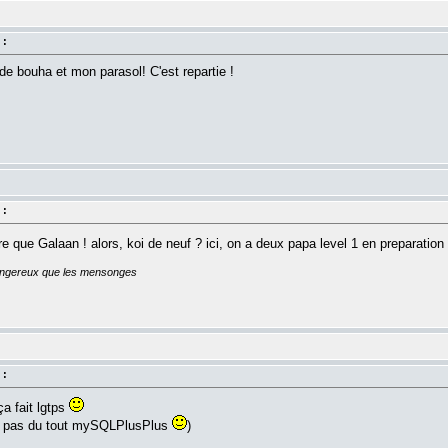
 :
 de bouha et mon parasol! C'est repartie !
 :
re que Galaan ! alors, koi de neuf ? ici, on a deux papa level 1 en preparation
dangereux que les mensonges
 :
a fait lgtps
is pas du tout mySQLPlusPlus
)