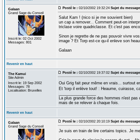
Posté le :
02/10/2002 19:32:24
Sujet du message
Galaan
Grand Sage du Conseil
Salut Kam ! (nico si je me souvient bien)
un cap a remover... Comment peut-on interpret
triclase voire quadriclasse. Et c'est pas enc
Sinon je regrette de ne pas pouvoir vivre vo
Inscrit le: 02 Oct 2002
image ? Et Torp est-ce qu-il enleve son heau
Messages: 801
Galaan
Revenir en haut
Posté le :
02/10/2002 19:37:02
Sujet du message
The Kamui
Site Admin
Oui Grig fait peur même en vrais... surtout en
Inscrit le: 19 Sep 2002
Messages: 78
Et 'torp il enlève tout! : Heaume, cuirasse, c
Localisation: Bruxelles
_________________
La plus grande force des hommes n'est pas 
mais de se relever à chaque fois.
Revenir en haut
Posté le :
02/10/2002 20:10:19
Sujet du message
Galaan
Grand Sage du Conseil
Je suis en train de lire certains topics. Je me