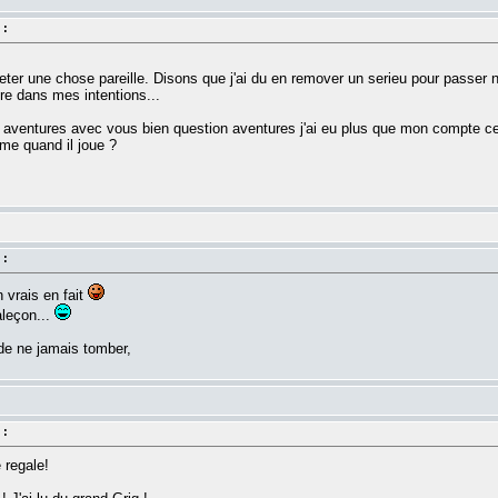
 :
er une chose pareille. Disons que j'ai du en remover un serieu pour passer nive
ore dans mes intentions...
s aventures avec vous bien question aventures j'ai eu plus que mon compte ces
me quand il joue ?
 :
 vrais en fait
aleçon...
de ne jamais tomber,
 :
 regale!