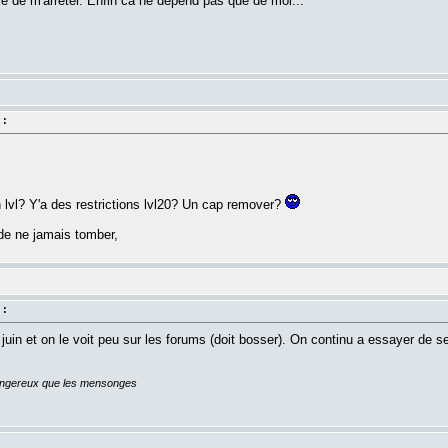
vie de m'arreter. Enfin ca ne depend pas que de moi...
 :
n lvl? Y'a des restrictions lvl20? Un cap remover?
de ne jamais tomber,
 :
uin et on le voit peu sur les forums (doit bosser). On continu a essayer de se v
dangereux que les mensonges