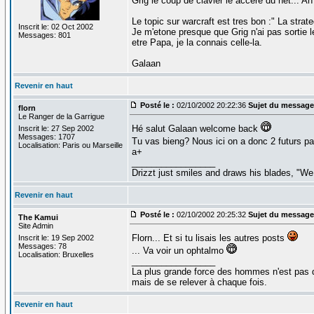
Grig le coup de clavier le accere du net... Ah 
Le topic sur warcraft est tres bon :" La strat
Inscrit le: 02 Oct 2002
Je m'etone presque que Grig n'ai pas sortie les
Messages: 801
etre Papa, je la connais celle-la.
Galaan
Revenir en haut
Posté le :
02/10/2002 20:22:36
Sujet du message
florn
Le Ranger de la Garrigue
Hé salut Galaan welcome back
Inscrit le: 27 Sep 2002
Messages: 1707
Tu vas bieng? Nous ici on a donc 2 futurs pa
Localisation: Paris ou Marseille
a+
_________________
Drizzt just smiles and draws his blades, "We 
Revenir en haut
Posté le :
02/10/2002 20:25:32
Sujet du message
The Kamui
Site Admin
Florn... Et si tu lisais les autres posts
Inscrit le: 19 Sep 2002
Messages: 78
... Va voir un ophtalmo
Localisation: Bruxelles
_________________
La plus grande force des hommes n'est pas 
mais de se relever à chaque fois.
Revenir en haut