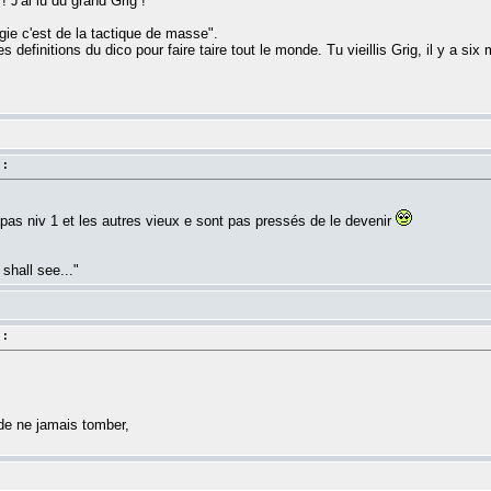
! J'ai lu du grand Grig !
egie c'est de la tactique de masse".
 definitions du dico pour faire taire tout le monde. Tu vieillis Grig, il y a six
 :
pas niv 1 et les autres vieux e sont pas pressés de le devenir
shall see..."
 :
de ne jamais tomber,