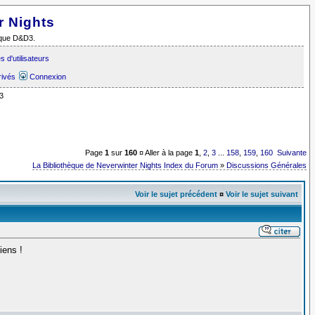
r Nights
i que D&D3.
 d'utilisateurs
rivés
Connexion
3
Page
1
sur
160
¤ Aller à la page
1
,
2
,
3
...
158
,
159
,
160
Suivante
La Bibliothèque de Neverwinter Nights Index du Forum
»
Discussions Générales
Voir le sujet précédent
¤
Voir le sujet suivant
iens !