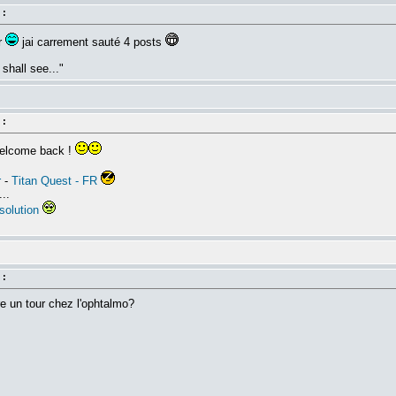
 :
er
jai carrement sauté 4 posts
shall see..."
 :
 welcome back !
r
-
Titan Quest - FR
..
solution
 :
e un tour chez l'ophtalmo?