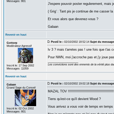
Messages: 801
J'espere pouvoir poster regulerement, mais je
( Grig' : Tant pis je continue de me casser la 
Et vous alors que devenez-vous ?
Galaan
Revenir en haut
Posté le :
02/10/2002 18:52:14
Sujet du message
Gottorp
Modérateur Agressif
lv 3 ? mais t'arretes pas ! une fois que t'a
Pour NWN, moi j'accroche pas et j'y joue pas 
_________________
Les convictions sont des ennemis de la vérité plus 
Inscrit le: 17 Sep 2002
Messages: 11059
Revenir en haut
Posté le :
02/10/2002 19:02:18
Sujet du message
Galaan
Grand Sage du Conseil
MAZAL TOV !!!!!!!!!!!!!!!!!!!!!!!!!!!!!!!!!!!!!!!!!!
Tiens qu'est-ce qu'il devient Wood ?
Vous arrivez a vous voir de temps en temps
Inscrit le: 02 Oct 2002
Messages: 801