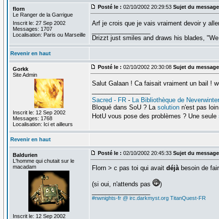
Posté le :
02/10/2002 20:29:53
Sujet du message
florn
Le Ranger de la Garrigue
Arf je crois que je vais vraiment devoir y all
Inscrit le: 27 Sep 2002
Messages: 1707
_________________
Localisation: Paris ou Marseille
Drizzt just smiles and draws his blades, "We 
Revenir en haut
Posté le :
02/10/2002 20:30:08
Sujet du message
Gorkk
Site Admin
Salut Galaan ! Ca faisait vraiment un bail !
_________________
Sacred - FR
-
La Bibliothèque de Neverwinte
Bloqué dans SoU ? La
solution
n'est pas loin.
Inscrit le: 12 Sep 2002
HotU vous pose des problèmes ? Une seule
Messages: 1768
Localisation: Ici et ailleurs
Revenir en haut
Posté le :
02/10/2002 20:45:33
Sujet du message
Baldurien
L'homme qui chutait sur le
macadam
Florn > c pas toi qui avait
déjà
besoin de fair
(si oui, n'attends pas
)
_________________
#nwnights-fr @ irc.darkmyst.org
TitanQuest-FR
Inscrit le: 12 Sep 2002