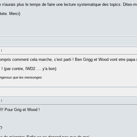
 n'aurais plus le temps de faire une lecture systematique des topics. Dites-moi
tete. Merci)
 :
s compris comment cela marche, c'est parti ! Ben Grigg et Wood vont etre papa
! (par contre, IWD2 .... y'a bon)
dangereux que les mensonges
 :
!!!!!! Pour Grig et Wood !
 ?