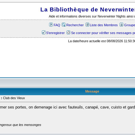
La Bibliothèque de Neverwinte
Aide et informations diverses sur Neverwinter Nights ains
FAQ
Rechercher
Liste des Membres
Groupes
S'enregistrer
Se connecter pour vérifier ses messages p
La date/heure actuelle est 08/08/2026 11:50:3
Message
 :
Club des Vieux
rmer ses portes, on demenage ici avec fauteuils, canapé, cave, cuisto et gard
dangereux que les mensonges