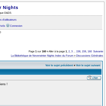
r Nights
i que D&D3.
 d'utilisateurs
rivés
Connexion
0
Page
1
sur
160
¤ Aller à la page
1
,
2
,
3
...
158
,
159
,
160
Suivante
La Bibliothèque de Neverwinter Nights Index du Forum
»
Discussions Générales
Voir le sujet précédent
¤
Voir le sujet suivant
iens !