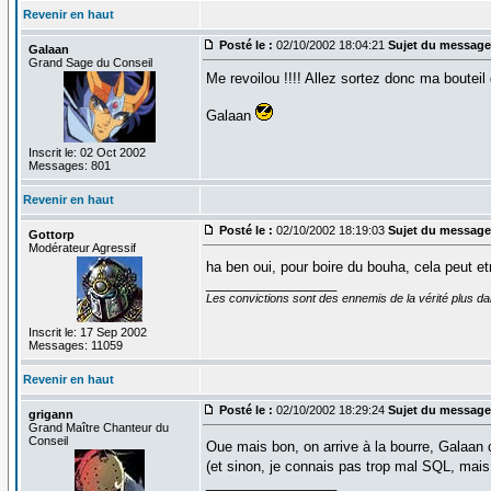
Revenir en haut
Posté le :
02/10/2002 18:04:21
Sujet du message
Galaan
Grand Sage du Conseil
Me revoilou !!!! Allez sortez donc ma bouteil
Galaan
Inscrit le: 02 Oct 2002
Messages: 801
Revenir en haut
Posté le :
02/10/2002 18:19:03
Sujet du message
Gottorp
Modérateur Agressif
ha ben oui, pour boire du bouha, cela peut et
_________________
Les convictions sont des ennemis de la vérité plus 
Inscrit le: 17 Sep 2002
Messages: 11059
Revenir en haut
Posté le :
02/10/2002 18:29:24
Sujet du message
grigann
Grand Maître Chanteur du
Conseil
Oue mais bon, on arrive à la bourre, Galaan ç
(et sinon, je connais pas trop mal SQL, ma
_________________