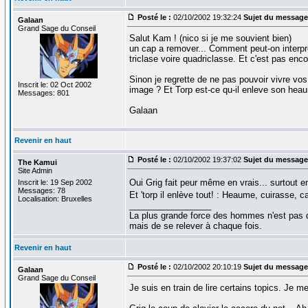
Posté le :
02/10/2002 19:32:24
Sujet du message
Galaan
Grand Sage du Conseil
Salut Kam ! (nico si je me souvient bien)
un cap a remover... Comment peut-on interpret
triclase voire quadriclasse. Et c'est pas enc
Sinon je regrette de ne pas pouvoir vivre vo
Inscrit le: 02 Oct 2002
image ? Et Torp est-ce qu-il enleve son heau
Messages: 801
Galaan
Revenir en haut
Posté le :
02/10/2002 19:37:02
Sujet du message
The Kamui
Site Admin
Oui Grig fait peur même en vrais... surtout en
Inscrit le: 19 Sep 2002
Messages: 78
Et 'torp il enlève tout! : Heaume, cuirasse, c
Localisation: Bruxelles
_________________
La plus grande force des hommes n'est pas 
mais de se relever à chaque fois.
Revenir en haut
Posté le :
02/10/2002 20:10:19
Sujet du message
Galaan
Grand Sage du Conseil
Je suis en train de lire certains topics. Je me