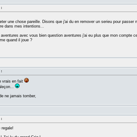
 :
er une chose pareille. Disons que j'ai du en remover un serieu pour passer nive
ore dans mes intentions...
s aventures avec vous bien question aventures j'ai eu plus que mon compte ces
me quand il joue ?
 :
 vrais en fait
aleçon...
de ne jamais tomber,
 :
 regale!