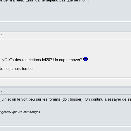
vie de m'arreter. Enfin ca ne depend pas que de moi...
 :
n lvl? Y'a des restrictions lvl20? Un cap remover?
de ne jamais tomber,
 :
uin et on le voit peu sur les forums (doit bosser). On continu a essayer de se v
dangereux que les mensonges