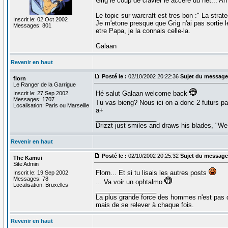
Grig le coup de clavier le accere du net... Ah 
Le topic sur warcraft est tres bon :" La strat
Inscrit le: 02 Oct 2002
Je m'etone presque que Grig n'ai pas sortie les
Messages: 801
etre Papa, je la connais celle-la.
Galaan
Revenir en haut
Posté le :
02/10/2002 20:22:36
Sujet du message
florn
Le Ranger de la Garrigue
Hé salut Galaan welcome back
Inscrit le: 27 Sep 2002
Messages: 1707
Tu vas bieng? Nous ici on a donc 2 futurs pa
Localisation: Paris ou Marseille
a+
_________________
Drizzt just smiles and draws his blades, "We 
Revenir en haut
Posté le :
02/10/2002 20:25:32
Sujet du message
The Kamui
Site Admin
Florn... Et si tu lisais les autres posts
Inscrit le: 19 Sep 2002
Messages: 78
... Va voir un ophtalmo
Localisation: Bruxelles
_________________
La plus grande force des hommes n'est pas 
mais de se relever à chaque fois.
Revenir en haut