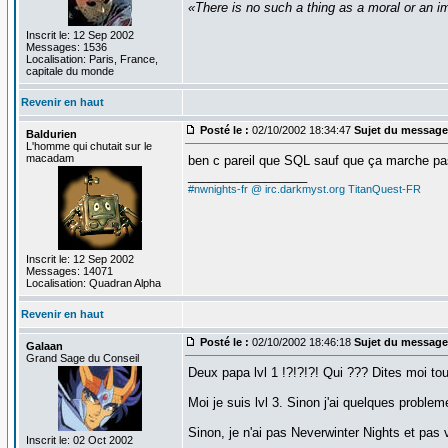
«There is no such a thing as a moral or an im
Inscrit le: 12 Sep 2002
Messages: 1536
Localisation: Paris, France,
capitale du monde
Revenir en haut
Posté le :
02/10/2002 18:34:47
Sujet du message
Baldurien
L'homme qui chutait sur le
macadam
ben c pareil que SQL sauf que ça marche pa
_________________
#nwnights-fr @ irc.darkmyst.org
TitanQuest-FR
Inscrit le: 12 Sep 2002
Messages: 14071
Localisation: Quadran Alpha
Revenir en haut
Posté le :
02/10/2002 18:46:18
Sujet du message
Galaan
Grand Sage du Conseil
Deux papa lvl 1 !?!?!?! Qui ??? Dites moi tou
Moi je suis lvl 3. Sinon j'ai quelques problem
Sinon, je n'ai pas Neverwinter Nights et pas
Inscrit le: 02 Oct 2002