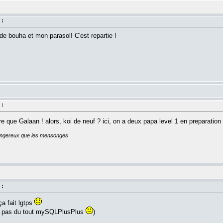
 :
 de bouha et mon parasol! C'est repartie !
 :
re que Galaan ! alors, koi de neuf ? ici, on a deux papa level 1 en preparation
dangereux que les mensonges
 :
a fait lgtps
is pas du tout mySQLPlusPlus
)