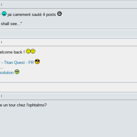
 :
er
jai carrement sauté 4 posts
shall see..."
 :
 welcome back !
r
-
Titan Quest - FR
..
solution
 :
e un tour chez l'ophtalmo?