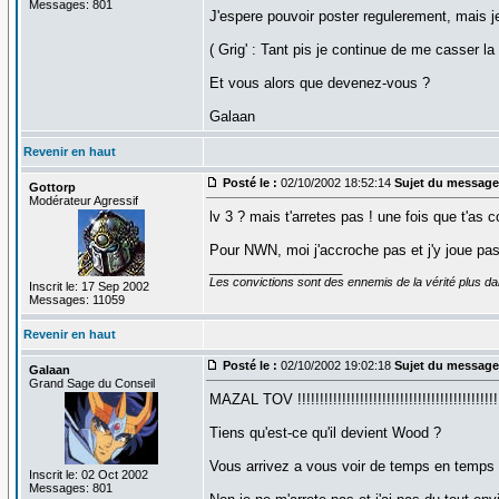
Messages: 801
J'espere pouvoir poster regulerement, mais je
( Grig' : Tant pis je continue de me casser la 
Et vous alors que devenez-vous ?
Galaan
Revenir en haut
Posté le :
02/10/2002 18:52:14
Sujet du message
Gottorp
Modérateur Agressif
lv 3 ? mais t'arretes pas ! une fois que t'a
Pour NWN, moi j'accroche pas et j'y joue pas 
_________________
Les convictions sont des ennemis de la vérité plus 
Inscrit le: 17 Sep 2002
Messages: 11059
Revenir en haut
Posté le :
02/10/2002 19:02:18
Sujet du message
Galaan
Grand Sage du Conseil
MAZAL TOV !!!!!!!!!!!!!!!!!!!!!!!!!!!!!!!!!!!!!!!!!!
Tiens qu'est-ce qu'il devient Wood ?
Vous arrivez a vous voir de temps en temps
Inscrit le: 02 Oct 2002
Messages: 801