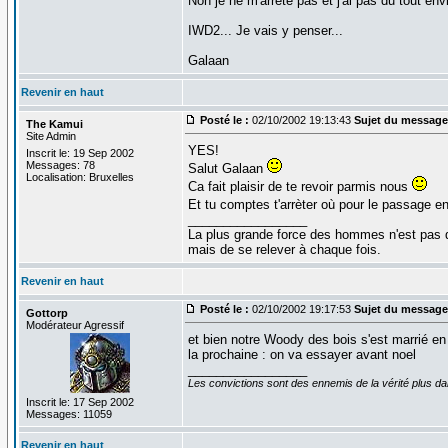
Non je ne m'arrete pas et j'ai pas du tout en
IWD2... Je vais y penser...
Galaan
Revenir en haut
Posté le :
02/10/2002 19:13:43
Sujet du message
The Kamui
Site Admin
YES!
Inscrit le: 19 Sep 2002
Messages: 78
Salut Galaan
Localisation: Bruxelles
Ca fait plaisir de te revoir parmis nous
Et tu comptes t'arrèter où pour le passage e
_________________
La plus grande force des hommes n'est pas 
mais de se relever à chaque fois.
Revenir en haut
Posté le :
02/10/2002 19:17:53
Sujet du message
Gottorp
Modérateur Agressif
et bien notre Woody des bois s'est marrié en j
la prochaine : on va essayer avant noel
_________________
Les convictions sont des ennemis de la vérité plus 
Inscrit le: 17 Sep 2002
Messages: 11059
Revenir en haut