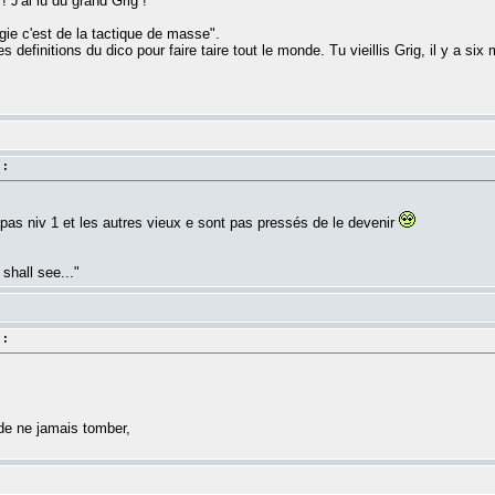
! J'ai lu du grand Grig !
egie c'est de la tactique de masse".
 definitions du dico pour faire taire tout le monde. Tu vieillis Grig, il y a six
 :
pas niv 1 et les autres vieux e sont pas pressés de le devenir
shall see..."
 :
de ne jamais tomber,