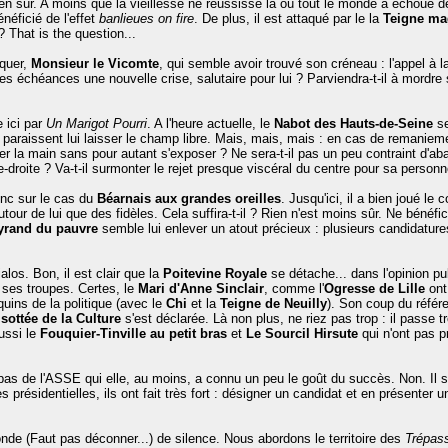
en sûr. A moins que la vieillesse ne réussisse là où tout le monde a échoué dep
néficié de l'effet
banlieues on fire
. De plus, il est attaqué par le la
Teigne ma
 ? That is the question...
oquer,
Monsieur le Vicomte
, qui semble avoir trouvé son créneau : l'appel à
ines échéances une nouvelle crise, salutaire pour lui ? Parviendra-t-il à mordre 
 ici par
Un Marigot Pourri
. A l'heure actuelle, le
Nabot des Hauts-de-Seine
se
paraissent lui laisser le champ libre. Mais, mais, mais : en cas de remanieme
r la main sans pour autant s'exposer ? Ne sera-t-il pas un peu contraint d'ab
-droite ? Va-t-il surmonter le rejet presque viscéral du centre pour sa personn
nc sur le cas du
Béarnais aux grandes oreilles
. Jusqu'ici, il a bien joué le 
autour de lui que des fidèles. Cela suffira-t-il ? Rien n'est moins sûr. Ne bénéf
eyrand du pauvre
semble lui enlever un atout précieux : plusieurs candidature
los. Bon, il est clair que la
Poitevine Royale
se détache... dans l'opinion p
ses troupes. Certes, le
Mari d'Anne Sinclair
, comme l'
Ogresse de Lille
ont,
quins de la politique (avec le
Chi
et la
Teigne de Neuilly
). Son coup du référ
isottée de la Culture
s'est déclarée. Là non plus, ne riez pas trop : il passe 
aussi le
Fouquier-Tinville au petit bras
et
Le Sourcil Hirsute
qui n'ont pas pr
pas de l'ASSE qui elle, au moins, a connu un peu le goût du succès. Non. Il s
s présidentielles, ils ont fait très fort : désigner un candidat et en présenter 
de (Faut pas déconner...) de silence. Nous abordons le territoire des
Trépass