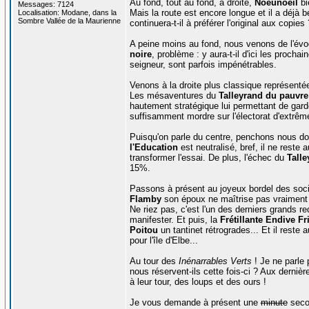
Au fond, tout au fond, à droite,
Noeunoeil
bi
Messages: 7124
Mais la route est encore longue et il a déjà bé
Localisation: Modane, dans la
Sombre Vallée de la Maurienne
continuera-t-il à préférer l'original aux copies
A peine moins au fond, nous venons de l'év
noire
, problème : y aura-t-il d'ici les procha
seigneur, sont parfois impénétrables.
Venons à la droite plus classique représentée
Les mésaventures du
Talleyrand du pauvre
hautement stratégique lui permettant de garde
suffisamment mordre sur l'électorat d'extrême
Puisqu'on parle du centre, penchons nous do
l'Education
est neutralisé, bref, il ne reste 
transformer l'essai. De plus, l'échec du
Tall
15%.
Passons à présent au joyeux bordel des socia
Flamby
son époux ne maîtrise pas vraiment 
Ne riez pas, c'est l'un des derniers grands re
manifester. Et puis, la
Frétillante Endive Fr
Poitou
un tantinet rétrogrades... Et il reste 
pour l'île d'Elbe...
Au tour des
Inénarrables Verts
! Je ne parle 
nous réservent-ils cette fois-ci ? Aux dernière
à leur tour, des loups et des ours !
Je vous demande à présent une
minute
secon