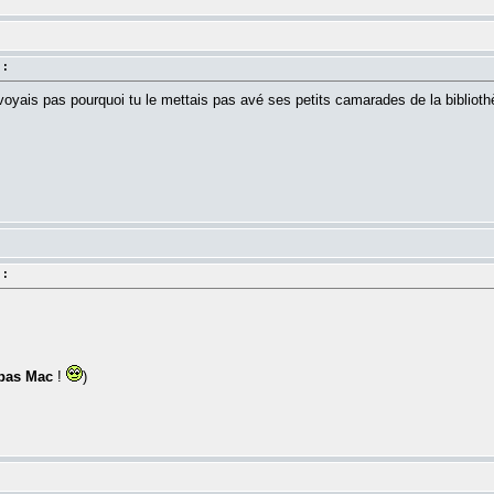
 :
oyais pas pourquoi tu le mettais pas avé ses petits camarades de la biblioth
 :
 pas Mac
!
)