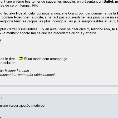
vont une ènième fois tenter de sauver les meubles en présentant un
Buffet
, m
les de ce printemps. RIP.
du
Trotsky Postal
, celui qui nous annonce le Grand Soir par courrier, et de la
is, comme
Noeunoeil
à droite, il ne faut pas sous-estimer leur pouvoir de nuisa
vergogne tenir les propos les plus incongrus, les plus irresponsables et, eux,
lus) farfelus inévitables. Il y en aura. Pour ne citer qu'eux,
Nabot-Léon, le G
x-là méritent encore moins que les précédents qu'on s'y attarde.
s le titre...
Si un modo peut arranger ça...
a solution...
as baisser les bras.
commence à m'emmerder sérieusement.
 :
qu'une valeur ajoutée modérée :
e