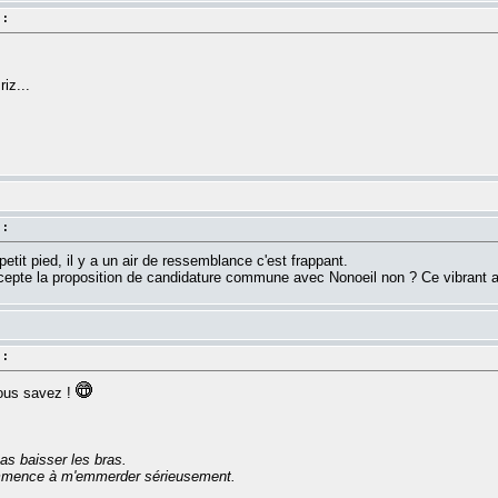
 :
iz...
 :
petit pied, il y a un air de ressemblance c'est frappant.
a accepte la proposition de candidature commune avec Nonoeil non ? Ce vibrant ap
 :
vous savez !
as baisser les bras.
commence à m'emmerder sérieusement.