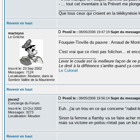
- ... tout cet inventaire à la Prévert me plong
_________________
Que tous ceux qui croient en la télékynésie
Revenir en haut
Posté le :
08/05/2006 19:47:19
Sujet du message
macteyss
Le Gritche
Fouquier-Tinville du pauvre : Arnaud de Mon
C'est vrai que ce n'est pas folichon... et encor
_________________
Lever le coude est la meilleure façon de ne p
Le droit à la différence s'arrête quand ça 
Inscrit le: 23 Sep 2002
Le Colonel
Messages: 7124
Localisation: Modane, dans la
Sombre Vallée de la Maurienne
Revenir en haut
Posté le :
08/05/2006 19:56:14
Sujet du message
jmcm2
Concierge du Forum
Euh...j'ai un trou en ce qui concerne "nabot-l
Inscrit le: 13 Oct 2002
Messages: 3273
Localisation: Meudon
Sinon la femme a flamby va se faire acher me
mais sa victoire en poitou n'etait pas un but d
Revenir en haut