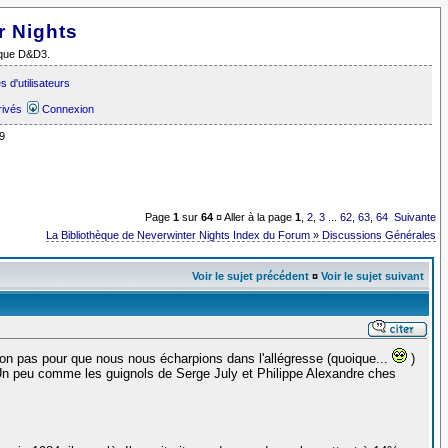
r Nights
i que D&D3.
 d'utilisateurs
rivés
Connexion
9
Page
1
sur
64
¤ Aller à la page
1
,
2
,
3
...
62
,
63
,
64
Suivante
La Bibliothèque de Neverwinter Nights Index du Forum
»
Discussions Générales
Voir le sujet précédent
¤
Voir le sujet suivant
on pas pour que nous nous écharpions dans l'allégresse (quoique...
)
 Un peu comme les guignols de Serge July et Philippe Alexandre ches