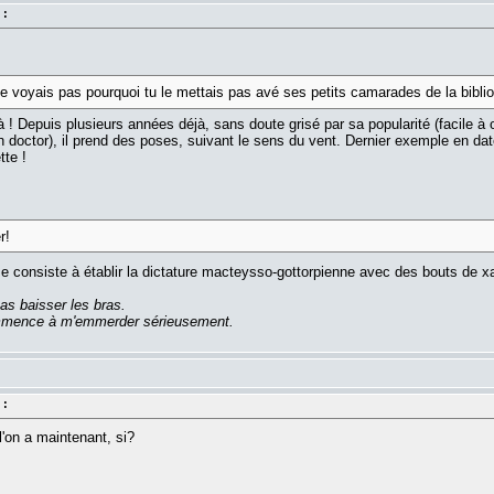
 :
e voyais pas pourquoi tu le mettais pas avé ses petits camarades de la bibli
 ! Depuis plusieurs années déjà, sans doute grisé par sa popularité (facile à 
 doctor), il prend des poses, suivant le sens du vent. Dernier exemple en date 
tte !
r!
 consiste à établir la dictature macteysso-gottorpienne avec des bouts de 
as baisser les bras.
commence à m'emmerder sérieusement.
 :
l'on a maintenant, si?