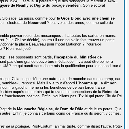
uis 1984, il sera là. Il paraitrait que des sondages le mettent à 14%...
gyare de Neuilly
et l'
Agité du bocage vendéen
. Son électorat
 la Croisade. Là aussi, comme pour le
Gros Blond avec une chemise
sur l'électorat de
Noeunoeil
? Les voies des urnes, comme celle de
mble pouvoir rouler des mécaniques : il a toutes les cartes en mains.
nt (si le
Chi
se décide), pourra-t-il une nouvelle fois trouver un poste
andonner la place Beauveau pour l'hôtel Matignon ? Pourra-t-il
e ? Rien n'est joué.
coup : ses opposants sont partis, l'
Incapable du Ministère de
iciant pas d'une grande couverture médiatique, il va peut-être peiner à
s UMP, ce qui aurait sans doute mis la qualification pour le second tour à
ublique. Cela risque d'être une autre paire de manche dans son camp, car
 semble-t-il, renoncé. Mais il y a tout d'abord
L'homme qui a dit non
.
endum l'a gauchi, même si les bénéfices de ce pari tardent à se
très bien auprès de certains qui trouvent les conceptions de la
Reine du
is franchement position. Enfin, n'oublions pas l'
Exilé
qui prend l'île de Ré
'agit de la
Moustache Béglaise
, de
Dom de Dôle
et de leurs potes. Que
un autre. Enfin, je connais certains coins de France où ils seront victimes,
és de la politique
. Post-Coïtum, animal triste, comme disait l'autre. Pots-