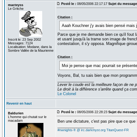
Posté le :
08/05/2006 22:17:17
Sujet du message
macteyss
Le Gritche
Citation :
Aaah Kouchner j'y avais bien pensé mais j
Parce que je me demande bien ce qu'il fout là
et usant jusqu'à la trame son image de french
Inscrit le: 23 Sep 2002
Messages: 7124
contestation, il s'y opposa. Magnifique giroue
Localisation: Modane, dans la
Sombre Vallée de la Maurienne
Citation :
Moi je pense que mac pourrait se présente
Voyons, Bal, tu sais bien que mon programme
_________________
Lever le coude est la meilleure façon de ne p
Le droit à la différence s'arrête quand ça 
Le Colonel
Revenir en haut
Posté le :
08/05/2006 22:28:23
Sujet du message
Baldurien
L'homme qui chutait sur le
macadam
Ben une dictature, c'est pas pire que ce que 
_________________
#nwnights-fr @ irc.darkmyst.org
TitanQuest-FR