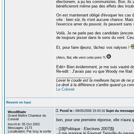
électionem, a pu les communistes. Bon, ils 
bénéficieront même pas des effets des troub
On est maintenant obligé d'évoquer les cas 
vite : bien sûr, ils n'ont aucune chance. Ma
l'exercice amer du pouvoir, ils peuvent sans 
Voilà. Je ne parle pas des candidats (encore p
de toujours pisser dans le sens du vent. Ceu
Et, pour faire djeunz, lâchez vos nalyses !
(Alors, Bal, elle vient cette poire ?)
Edit> Bien évidemment, je me suis vautré dan
Re-edit : J'avais pas vu que Woody me filait l
_________________
Lever le coude est la meilleure façon de ne p
Le droit à la différence s'arrête quand ça 
Le Colonel
Revenir en haut
Posté le :
08/05/2006 19:43:16
Sujet du message
WoodBlade
Grand Maître Chanteur du
Conseil
bon, pour une première réponse, elle n'aura 
Inscrit le: 05 Oct 2002
Messages: 2173
- {1$[Politique : Elections 2007]$}
Localisation: Par Issy la sortie
- il me manque le Fouquet Tainville du pauvr