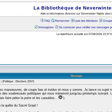
La Bibliothèque de Neverwinte
Aide et informations diverses sur Neverwinter Nights ains
FAQ
Rechercher
Liste des Membres
Groupes
S'enregistrer
Se connecter pour vérifier ses messages p
La date/heure actuelle est 07/08/2026 23:37:5
Message
 :
[Politique : Elections 2007]
s manoeuvres, de coups bas et tordus et nous y serons. Je lance ce sujet n
es des soubresauts politiques qui nous mèneront jusqu'au printemps suivant.
is faire péter la poire et les caouètes...
).
à la quête du Sacré Graal !