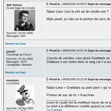
Posté le :
08/05/2006 20:00:07
Sujet du message
Sith Vicious
Grand Sage du Conseil
Nabot Léon c'est le p'tit rat de vitrolle non ?
Mais pareil, je cale sur le porteur de sacs de r
Inscrit le: 19 Oct 2005
Messages: 693
Revenir en haut
Posté le :
08/05/2006 20:01:54
Sujet du message
jmcm2
Concierge du Forum
L'excite de vitrolles c'est plutot Goebbels au 
Inscrit le: 13 Oct 2002
D'ailleurs il est rentre dans le rang car il 
Messages: 3273
Localisation: Meudon
Revenir en haut
Posté le :
08/05/2006 20:22:08
Sujet du message
macteyss
Le Gritche
Nabot-Léon = Goebbels au petit pied = qui 
Porteur de sac de riz = Kouchner.
_________________
Lever le coude est la meilleure façon de ne p
Le droit à la différence s'arrête quand ça 
Inscrit le: 23 Sep 2002
Le Colonel