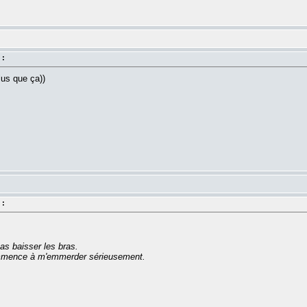
 :
plus que ça))
 :
as baisser les bras.
commence à m'emmerder sérieusement.