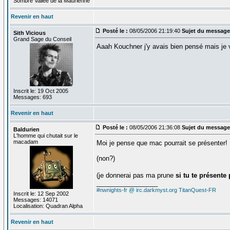
Sombre Vallée de la Maurienne
Revenir en haut
Posté le :
08/05/2006 21:19:40
Sujet du message
Sith Vicious
Grand Sage du Conseil
Aaah Kouchner j'y avais bien pensé mais je v
Inscrit le: 19 Oct 2005
Messages: 693
Revenir en haut
Posté le :
08/05/2006 21:36:08
Sujet du message
Baldurien
L'homme qui chutait sur le
macadam
Moi je pense que mac pourrait se présenter!
(non?)
(je donnerai pas ma prune
si tu te présente
_________________
#nwnights-fr @ irc.darkmyst.org
TitanQuest-FR
Inscrit le: 12 Sep 2002
Messages: 14071
Localisation: Quadran Alpha
Revenir en haut