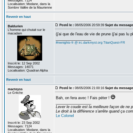
Messages: 7124
Localisation: Modane, dans la
Sombre Vallée de la Maurienne
Revenir en haut
Posté le :
08/05/2006 20:59:39
Sujet du message
Baldurien
L'homme qui chutait sur le
macadam
(j'ai que de l'eau de vie de prune (j'ai pas lu 
_________________
#nwnights-fr @ irc.darkmyst.org
TitanQuest-FR
Inscrit le: 12 Sep 2002
Messages: 14071
Localisation: Quadran Alpha
Revenir en haut
Posté le :
08/05/2006 21:00:16
Sujet du message
macteyss
Le Gritche
Bah, on fera avec ! Fais péter !
_________________
Lever le coude est la meilleure façon de ne p
Le droit à la différence s'arrête quand ça 
Le Colonel
Inscrit le: 23 Sep 2002
Messages: 7124
Localisation: Modane, dans la