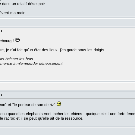
e dans un relatif désespoir
 lèvent ma main
 :
tebourg !
e, je n'ai fait qu'un état des lieux. j'en garde sous les doigts...
as baisser les bras.
commence à m'emmerder sérieusement.
 :
eon" et "le porteur de sac de riz"
nu quand les elephants vont lacher les chiens...quoique c'est une forte femme
e racroc et il se peut qu'elle ait de la ressource.