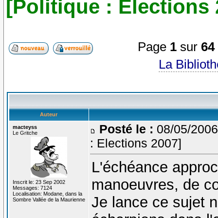
[Politique : Elections
Page
1
sur
64
La Bibliot
Auteur
Posté le :
08/05/2006
macteyss
Le Gritche
: Elections 2007]
L'échéance approc
manoeuvres, de cou
Inscrit le: 23 Sep 2002
Messages: 7124
Localisation: Modane, dans la
Je lance ce sujet 
Sombre Vallée de la Maurienne