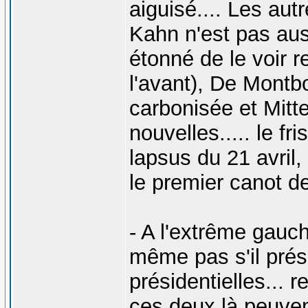
aiguisé.... Les au
Kahn n'est pas aussi
étonné de le voir r
l'avant), De Montb
carbonisée et Mitt
nouvelles..... le fr
lapsus du 21 avril,
le premier canot d
- A l'extrême gauc
même pas s'il prés
présidentielles... r
ces deux là peuven