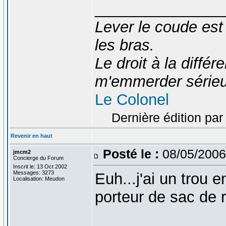
_______________
Lever le coude est
les bras.
Le droit à la diff
m'emmerder série
Le Colonel
Dernière édition par
Revenir en haut
Posté le :
08/05/2006
jmcm2
Concierge du Forum
Inscrit le: 13 Oct 2002
Messages: 3273
Euh...j'ai un trou 
Localisation: Meudon
porteur de sac de 