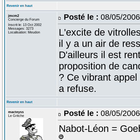
Revenir en haut
Posté le :
08/05/2006
jmcm2
Concierge du Forum
Inscrit le: 13 Oct 2002
Messages: 3273
L'excite de vitrolle
Localisation: Meudon
il y a un air de re
D'ailleurs il est re
proposition de ca
? Ce vibrant appel 
a refuse.
Revenir en haut
Posté le :
08/05/2006
macteyss
Le Gritche
Nabot-Léon = Goebb