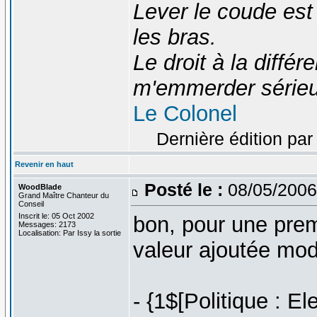
Lever le coude est
les bras.
Le droit à la diff
m'emmerder série
Le Colonel
Dernière édition par
Revenir en haut
Posté le :
08/05/2006
WoodBlade
Grand Maître Chanteur du
Conseil
Inscrit le: 05 Oct 2002
bon, pour une prem
Messages: 2173
Localisation: Par Issy la sortie
valeur ajoutée mod
- {1$[Politique : E