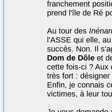
franchement positio
prend l'île de Ré pou
Au tour des
Inénar
l'ASSE qui elle, a
succès. Non. Il s'a
Dom de Dôle
et de
cette fois-ci ? Aux 
très fort : désigne
Enfin, je connais c
victimes, à leur to
Je vous demande 