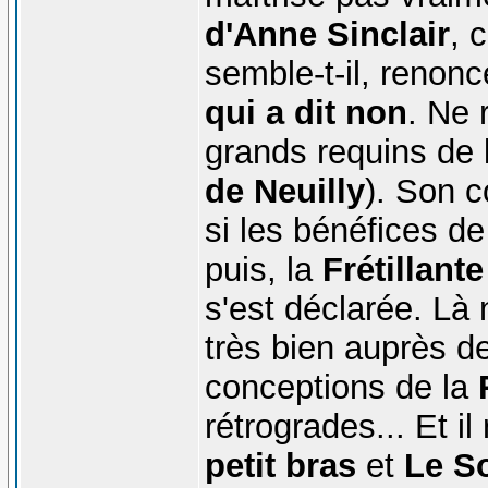
d'Anne Sinclair
, 
semble-t-il, renonc
qui a dit non
. Ne 
grands requins de l
de Neuilly
). Son 
si les bénéfices de
puis, la
Frétillant
s'est déclarée. Là 
très bien auprès de
conceptions de la
rétrogrades... Et il
petit bras
et
Le So