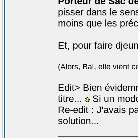
Porteur de Sac de
pisser dans le sen
moins que les préc
Et, pour faire djeu
(Alors, Bal, elle vient c
Edit> Bien évidemm
titre...
Si un modo 
Re-edit : J'avais p
solution...
_______________