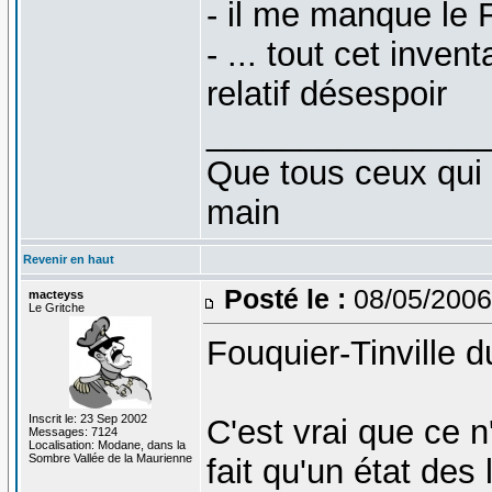
- il me manque le 
- ... tout cet inve
relatif désespoir
_______________
Que tous ceux qui 
main
Revenir en haut
Posté le :
08/05/2006
macteyss
Le Gritche
Fouquier-Tinville 
Inscrit le: 23 Sep 2002
C'est vrai que ce n'
Messages: 7124
Localisation: Modane, dans la
Sombre Vallée de la Maurienne
fait qu'un état des 