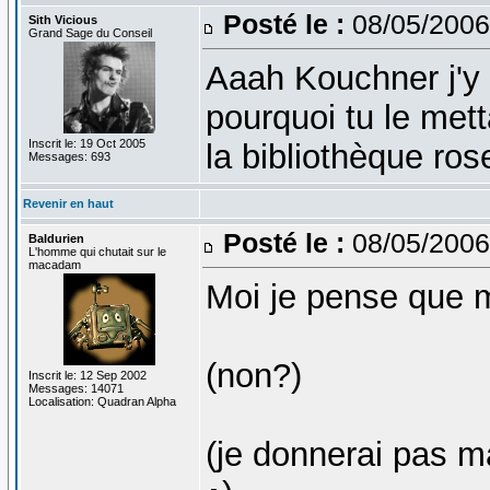
Posté le :
08/05/2006
Sith Vicious
Grand Sage du Conseil
Aaah Kouchner j'y 
pourquoi tu le met
Inscrit le: 19 Oct 2005
la bibliothèque ros
Messages: 693
Revenir en haut
Posté le :
08/05/2006
Baldurien
L'homme qui chutait sur le
macadam
Moi je pense que m
(non?)
Inscrit le: 12 Sep 2002
Messages: 14071
Localisation: Quadran Alpha
(je donnerai pas 