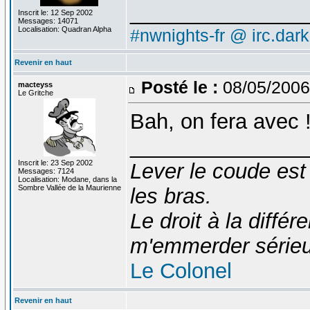
_______________
Inscrit le: 12 Sep 2002
Messages: 14071
Localisation: Quadran Alpha
#nwnights-fr @ irc.dar
Revenir en haut
Posté le :
08/05/2006
macteyss
Le Gritche
Bah, on fera avec !
_______________
Inscrit le: 23 Sep 2002
Lever le coude est
Messages: 7124
Localisation: Modane, dans la
Sombre Vallée de la Maurienne
les bras.
Le droit à la diff
m'emmerder série
Le Colonel
Revenir en haut