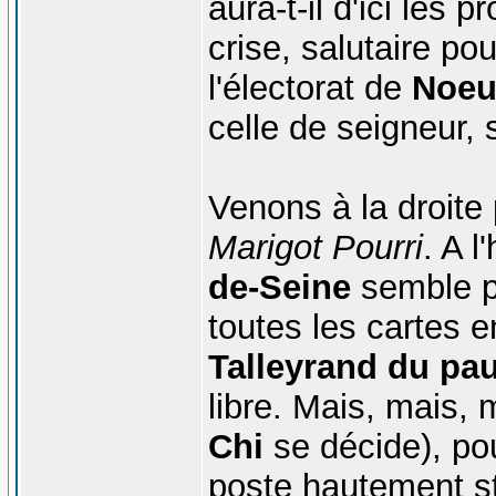
aura-t-il d'ici les
crise, salutaire pou
l'électorat de
Noeu
celle de seigneur, 
Venons à la droite
Marigot Pourri
. A l
de-Seine
semble po
toutes les cartes 
Talleyrand du pa
libre. Mais, mais, 
Chi
se décide), pou
poste hautement st