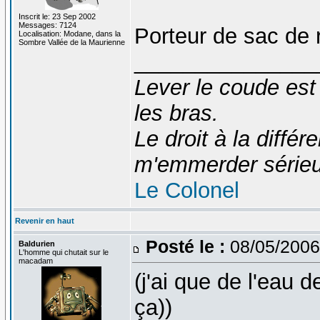
Inscrit le: 23 Sep 2002
Messages: 7124
Porteur de sac de 
Localisation: Modane, dans la
Sombre Vallée de la Maurienne
_______________
Lever le coude est
les bras.
Le droit à la diff
m'emmerder série
Le Colonel
Revenir en haut
Posté le :
08/05/2006
Baldurien
L'homme qui chutait sur le
macadam
(j'ai que de l'eau d
ça))