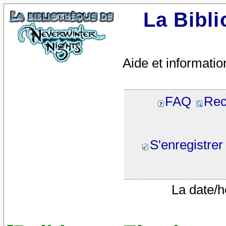
La Bibl
Aide et informatio
FAQ
Rec
S'enregistrer
La date/h