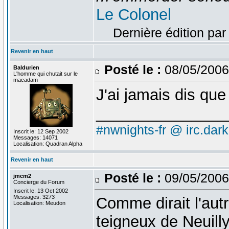
Le Colonel
Dernière édition par
Revenir en haut
Posté le :
08/05/2006
Baldurien
L'homme qui chutait sur le
macadam
J'ai jamais dis que
_______________
#nwnights-fr @ irc.dar
Inscrit le: 12 Sep 2002
Messages: 14071
Localisation: Quadran Alpha
Revenir en haut
Posté le :
09/05/2006
jmcm2
Concierge du Forum
Inscrit le: 13 Oct 2002
Messages: 3273
Comme dirait l'autre
Localisation: Meudon
teigneux de Neuilly