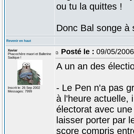
ou tu la quittes !
Donc Bal songe à s'
Revenir en haut
Posté le :
09/05/2006
Xaviar
Phacochère maori et Ballerine
Sadique !
A un an des électio
- Le Pen n'a pas g
Inscrit le: 26 Sep 2002
Messages: 7999
à l'heure actuelle,
électorat avec une
laisser porter par
score compris entre