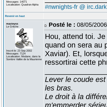
Messages: 14071
Localisation: Quadran Alpha
#nwnights-fr @ irc.dar
Revenir en haut
Posté le :
08/05/2006
macteyss
Le Gritche
Hou, attend toi. J
quand on sera au p
Inscrit le: 23 Sep 2002
Xaviar). Et, lorsque
Messages: 7124
Localisation: Modane, dans la
Sombre Vallée de la Maurienne
ressortirai cette p
_______________
Lever le coude est
les bras.
Le droit à la diff
m'emmerder série