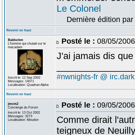
Le Colonel
Dernière édition par
Revenir en haut
Posté le :
08/05/2006
Baldurien
L'homme qui chutait sur le
macadam
J'ai jamais dis que
_______________
#nwnights-fr @ irc.dar
Inscrit le: 12 Sep 2002
Messages: 14071
Localisation: Quadran Alpha
Revenir en haut
Posté le :
09/05/2006
jmcm2
Concierge du Forum
Inscrit le: 13 Oct 2002
Messages: 3273
Comme dirait l'autre
Localisation: Meudon
teigneux de Neuilly