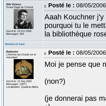
Posté le :
08/05/2006
Sith Vicious
Grand Sage du Conseil
Aaah Kouchner j'y 
pourquoi tu le met
Inscrit le: 19 Oct 2005
la bibliothèque ros
Messages: 693
Revenir en haut
Posté le :
08/05/2006
Baldurien
L'homme qui chutait sur le
macadam
Moi je pense que m
(non?)
Inscrit le: 12 Sep 2002
Messages: 14071
Localisation: Quadran Alpha
(je donnerai pas 