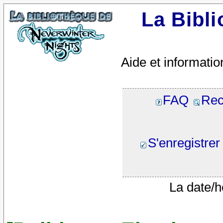
La Bibl
Aide et informatio
FAQ
Rec
S'enregistrer
La date/h