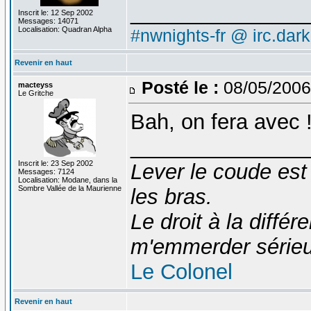
_______________
Inscrit le: 12 Sep 2002
Messages: 14071
Localisation: Quadran Alpha
#nwnights-fr @ irc.dar
Revenir en haut
Posté le :
08/05/2006
macteyss
Le Gritche
Bah, on fera avec !
_______________
Inscrit le: 23 Sep 2002
Lever le coude est
Messages: 7124
Localisation: Modane, dans la
Sombre Vallée de la Maurienne
les bras.
Le droit à la diff
m'emmerder série
Le Colonel
Revenir en haut