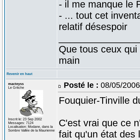
- il me manque le 
- ... tout cet inve
relatif désespoir
_______________
Que tous ceux qui 
main
Revenir en haut
Posté le :
08/05/2006
macteyss
Le Gritche
Fouquier-Tinville 
Inscrit le: 23 Sep 2002
C'est vrai que ce n'
Messages: 7124
Localisation: Modane, dans la
Sombre Vallée de la Maurienne
fait qu'un état des 