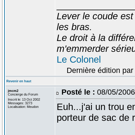
_______________
Lever le coude est
les bras.
Le droit à la diff
m'emmerder série
Le Colonel
Dernière édition par
Revenir en haut
Posté le :
08/05/2006
jmcm2
Concierge du Forum
Inscrit le: 13 Oct 2002
Messages: 3273
Euh...j'ai un trou 
Localisation: Meudon
porteur de sac de 