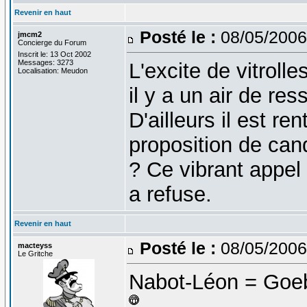
Revenir en haut
Posté le :
08/05/2006
jmcm2
Concierge du Forum
Inscrit le: 13 Oct 2002
Messages: 3273
L'excite de vitrolle
Localisation: Meudon
il y a un air de re
D'ailleurs il est re
proposition de ca
? Ce vibrant appel 
a refuse.
Revenir en haut
Posté le :
08/05/2006
macteyss
Le Gritche
Nabot-Léon = Goebb