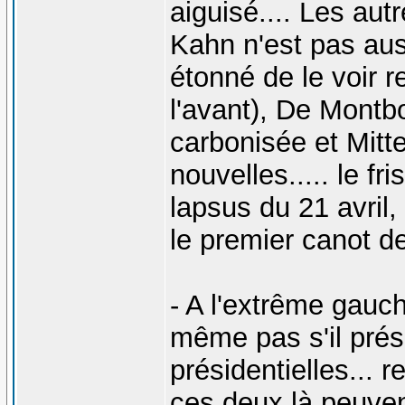
aiguisé.... Les au
Kahn n'est pas aussi
étonné de le voir r
l'avant), De Montb
carbonisée et Mitt
nouvelles..... le fr
lapsus du 21 avril,
le premier canot d
- A l'extrême gauc
même pas s'il prés
présidentielles... r
ces deux là peuven