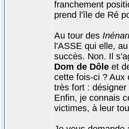
franchement positio
prend l'île de Ré pou
Au tour des
Inénar
l'ASSE qui elle, a
succès. Non. Il s'a
Dom de Dôle
et de
cette fois-ci ? Aux 
très fort : désigne
Enfin, je connais c
victimes, à leur to
Je vous demande 