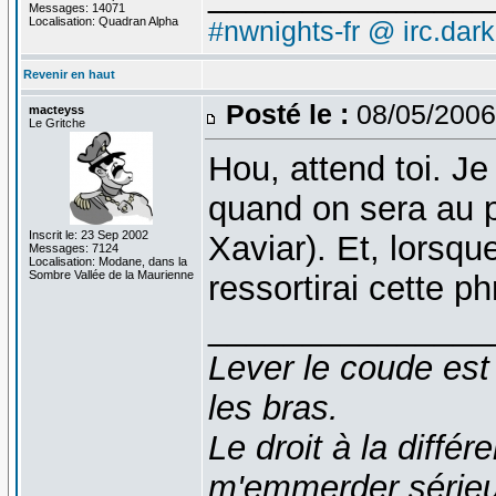
Messages: 14071
Localisation: Quadran Alpha
#nwnights-fr @ irc.dar
Revenir en haut
Posté le :
08/05/2006
macteyss
Le Gritche
Hou, attend toi. J
quand on sera au p
Inscrit le: 23 Sep 2002
Xaviar). Et, lorsque
Messages: 7124
Localisation: Modane, dans la
Sombre Vallée de la Maurienne
ressortirai cette p
_______________
Lever le coude est
les bras.
Le droit à la diff
m'emmerder série