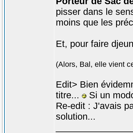
Porteur de Sac de
pisser dans le sen
moins que les préc
Et, pour faire djeu
(Alors, Bal, elle vient c
Edit> Bien évidemm
titre...
Si un modo 
Re-edit : J'avais p
solution...
_______________