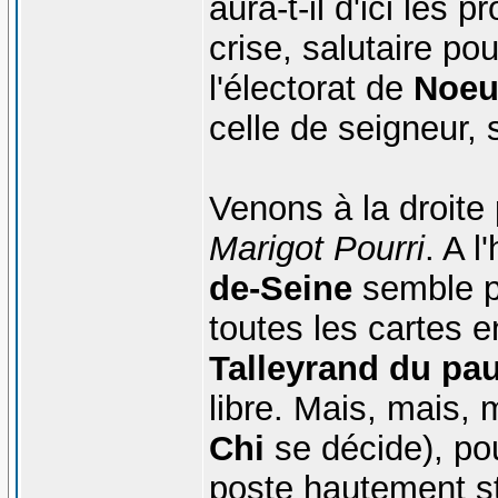
aura-t-il d'ici les
crise, salutaire pou
l'électorat de
Noeu
celle de seigneur, 
Venons à la droite
Marigot Pourri
. A l
de-Seine
semble po
toutes les cartes 
Talleyrand du pa
libre. Mais, mais, 
Chi
se décide), pou
poste hautement st