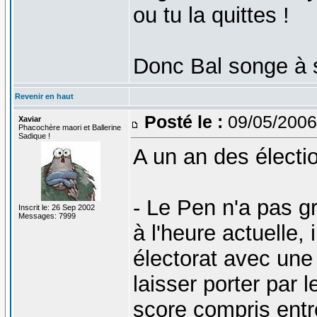
ou tu la quittes !
Donc Bal songe à s'
Revenir en haut
Posté le :
09/05/2006
Xaviar
Phacochère maori et Ballerine
Sadique !
A un an des électio
- Le Pen n'a pas g
Inscrit le: 26 Sep 2002
Messages: 7999
à l'heure actuelle,
électorat avec une
laisser porter par
score compris entre