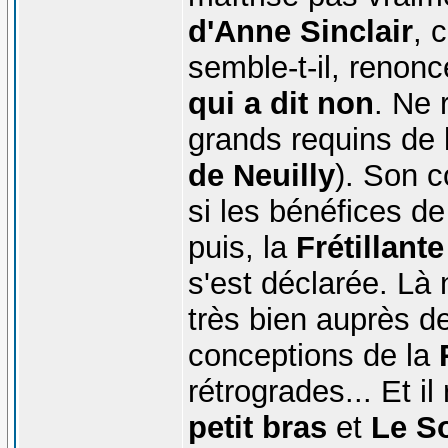
d'Anne Sinclair
, 
semble-t-il, renonc
qui a dit non
. Ne 
grands requins de l
de Neuilly
). Son 
si les bénéfices de
puis, la
Frétillant
s'est déclarée. Là 
très bien auprès de
conceptions de la
rétrogrades... Et il
petit bras
et
Le So