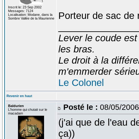
Inscrit le: 23 Sep 2002
Messages: 7124
Porteur de sac de 
Localisation: Modane, dans la
Sombre Vallée de la Maurienne
_______________
Lever le coude est
les bras.
Le droit à la diff
m'emmerder série
Le Colonel
Revenir en haut
Posté le :
08/05/2006
Baldurien
L'homme qui chutait sur le
macadam
(j'ai que de l'eau d
ça))