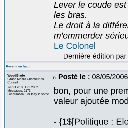
Lever le coude est
les bras.
Le droit à la diff
m'emmerder série
Le Colonel
Dernière édition par
Revenir en haut
Posté le :
08/05/2006
WoodBlade
Grand Maître Chanteur du
Conseil
Inscrit le: 05 Oct 2002
bon, pour une prem
Messages: 2173
Localisation: Par Issy la sortie
valeur ajoutée mod
- {1$[Politique : E