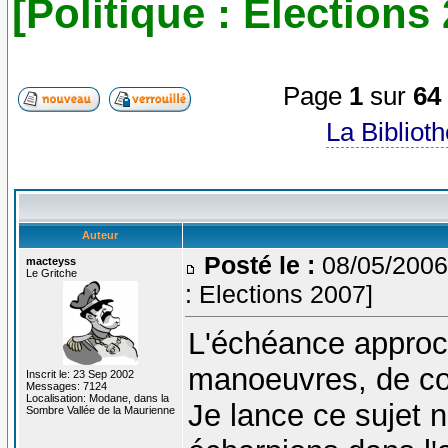
[Politique : Elections
Page
1
sur
64
La Bibliot
Auteur
Posté le :
08/05/2006
macteyss
Le Gritche
: Elections 2007]
L'échéance approc
manoeuvres, de cou
Inscrit le: 23 Sep 2002
Messages: 7124
Localisation: Modane, dans la
Je lance ce sujet 
Sombre Vallée de la Maurienne