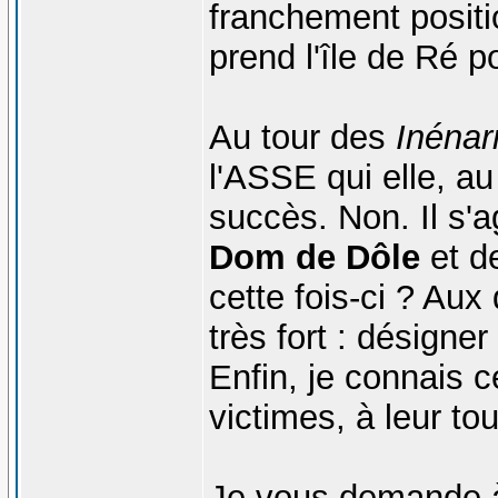
franchement positio
prend l'île de Ré pou
Au tour des
Inénar
l'ASSE qui elle, a
succès. Non. Il s'a
Dom de Dôle
et de
cette fois-ci ? Aux 
très fort : désigne
Enfin, je connais c
victimes, à leur to
Je vous demande 