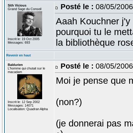
Posté le :
08/05/2006
Sith Vicious
Grand Sage du Conseil
Aaah Kouchner j'y 
pourquoi tu le met
Inscrit le: 19 Oct 2005
la bibliothèque ros
Messages: 693
Revenir en haut
Posté le :
08/05/2006
Baldurien
L'homme qui chutait sur le
macadam
Moi je pense que m
(non?)
Inscrit le: 12 Sep 2002
Messages: 14071
Localisation: Quadran Alpha
(je donnerai pas 