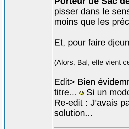
Porteur de Sac de
pisser dans le sen
moins que les préc
Et, pour faire djeu
(Alors, Bal, elle vient c
Edit> Bien évidemm
titre...
Si un modo 
Re-edit : J'avais p
solution...
_______________