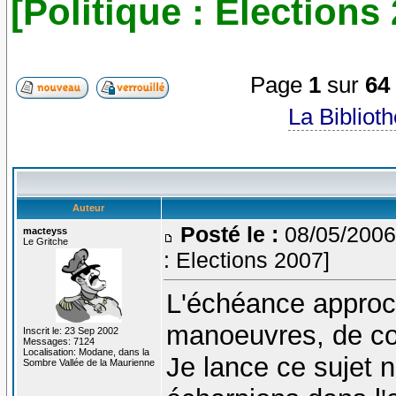
[Politique : Elections
Page
1
sur
64
La Bibliot
Auteur
Posté le :
08/05/2006
macteyss
Le Gritche
: Elections 2007]
L'échéance approc
manoeuvres, de cou
Inscrit le: 23 Sep 2002
Messages: 7124
Localisation: Modane, dans la
Je lance ce sujet 
Sombre Vallée de la Maurienne