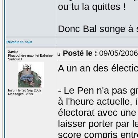
ou tu la quittes !
Donc Bal songe à s'
Revenir en haut
Posté le :
09/05/2006
Xaviar
Phacochère maori et Ballerine
Sadique !
A un an des électio
- Le Pen n'a pas g
Inscrit le: 26 Sep 2002
Messages: 7999
à l'heure actuelle,
électorat avec une
laisser porter par
score compris entre