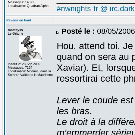
Messages: 14071
Localisation: Quadran Alpha
#nwnights-fr @ irc.dar
Revenir en haut
Posté le :
08/05/2006
macteyss
Le Gritche
Hou, attend toi. J
quand on sera au p
Inscrit le: 23 Sep 2002
Xaviar). Et, lorsque
Messages: 7124
Localisation: Modane, dans la
Sombre Vallée de la Maurienne
ressortirai cette p
_______________
Lever le coude est
les bras.
Le droit à la diff
m'emmerder série