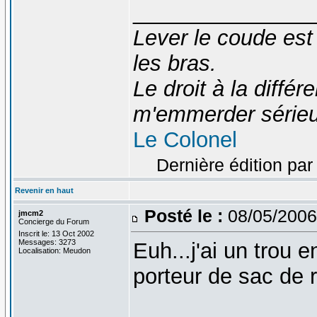
_______________
Lever le coude est
les bras.
Le droit à la diff
m'emmerder série
Le Colonel
Dernière édition par
Revenir en haut
Posté le :
08/05/2006
jmcm2
Concierge du Forum
Inscrit le: 13 Oct 2002
Messages: 3273
Euh...j'ai un trou 
Localisation: Meudon
porteur de sac de 