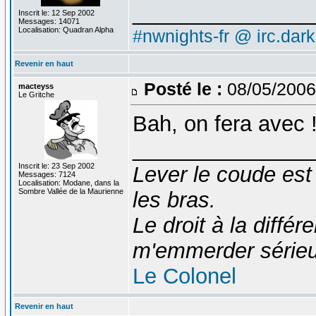
_______________
Inscrit le: 12 Sep 2002
Messages: 14071
Localisation: Quadran Alpha
#nwnights-fr @ irc.dar
Revenir en haut
Posté le :
08/05/2006
macteyss
Le Gritche
Bah, on fera avec !
_______________
Inscrit le: 23 Sep 2002
Lever le coude est
Messages: 7124
Localisation: Modane, dans la
Sombre Vallée de la Maurienne
les bras.
Le droit à la diff
m'emmerder série
Le Colonel
Revenir en haut