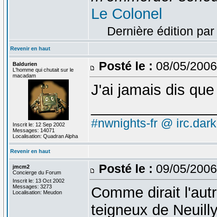
Le Colonel
Dernière édition par
Revenir en haut
Posté le :
08/05/2006
Baldurien
L'homme qui chutait sur le
macadam
J'ai jamais dis que
_______________
#nwnights-fr @ irc.dar
Inscrit le: 12 Sep 2002
Messages: 14071
Localisation: Quadran Alpha
Revenir en haut
Posté le :
09/05/2006
jmcm2
Concierge du Forum
Inscrit le: 13 Oct 2002
Messages: 3273
Comme dirait l'autre
Localisation: Meudon
teigneux de Neuilly