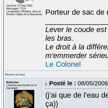
Inscrit le: 23 Sep 2002
Messages: 7124
Porteur de sac de 
Localisation: Modane, dans la
Sombre Vallée de la Maurienne
_______________
Lever le coude est
les bras.
Le droit à la diff
m'emmerder série
Le Colonel
Revenir en haut
Posté le :
08/05/2006
Baldurien
L'homme qui chutait sur le
macadam
(j'ai que de l'eau d
ça))