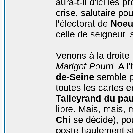
aura-t-il d'ici les
crise, salutaire pou
l'électorat de
Noeu
celle de seigneur, 
Venons à la droite
Marigot Pourri
. A l
de-Seine
semble po
toutes les cartes 
Talleyrand du pa
libre. Mais, mais, 
Chi
se décide), pou
poste hautement st