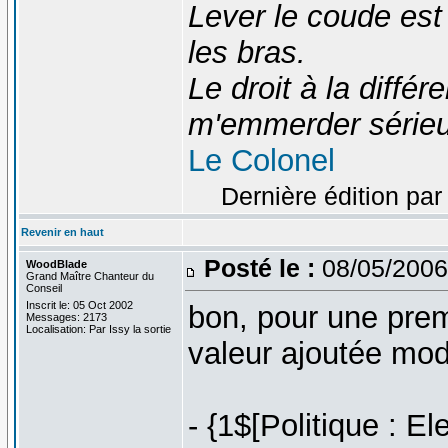
Lever le coude est
les bras.
Le droit à la diff
m'emmerder série
Le Colonel
Dernière édition par
Revenir en haut
Posté le :
08/05/2006
WoodBlade
Grand Maître Chanteur du
Conseil
Inscrit le: 05 Oct 2002
bon, pour une prem
Messages: 2173
Localisation: Par Issy la sortie
valeur ajoutée mod
- {1$[Politique : E