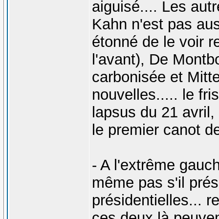
aiguisé.... Les au
Kahn n'est pas aussi
étonné de le voir r
l'avant), De Montb
carbonisée et Mitt
nouvelles..... le fr
lapsus du 21 avril,
le premier canot d
- A l'extrême gauc
même pas s'il prés
présidentielles... r
ces deux là peuven