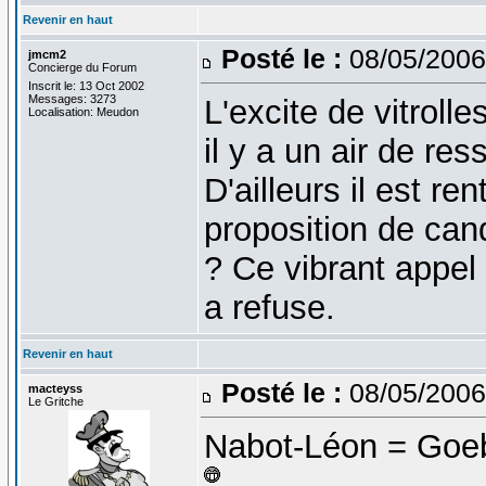
Revenir en haut
Posté le :
08/05/2006
jmcm2
Concierge du Forum
Inscrit le: 13 Oct 2002
Messages: 3273
L'excite de vitrolle
Localisation: Meudon
il y a un air de re
D'ailleurs il est re
proposition de ca
? Ce vibrant appel 
a refuse.
Revenir en haut
Posté le :
08/05/2006
macteyss
Le Gritche
Nabot-Léon = Goebb