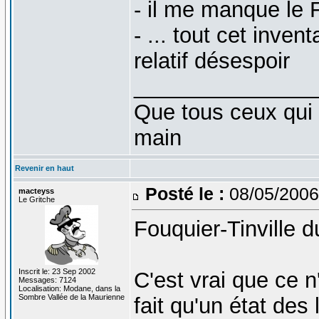
- il me manque le 
- ... tout cet inve
relatif désespoir
_______________
Que tous ceux qui 
main
Revenir en haut
Posté le :
08/05/2006
macteyss
Le Gritche
Fouquier-Tinville 
Inscrit le: 23 Sep 2002
C'est vrai que ce n'
Messages: 7124
Localisation: Modane, dans la
Sombre Vallée de la Maurienne
fait qu'un état des 