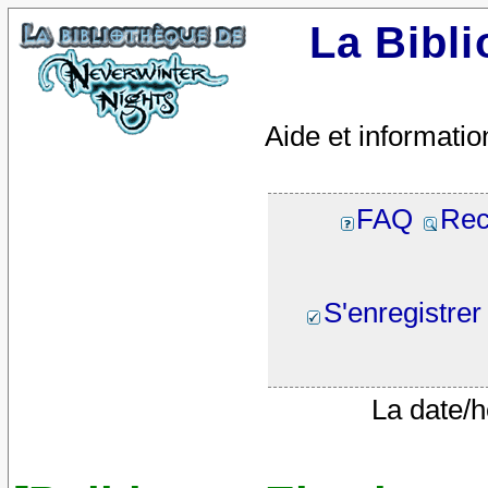
La Bibl
Aide et informatio
FAQ
Rec
S'enregistrer
La date/h