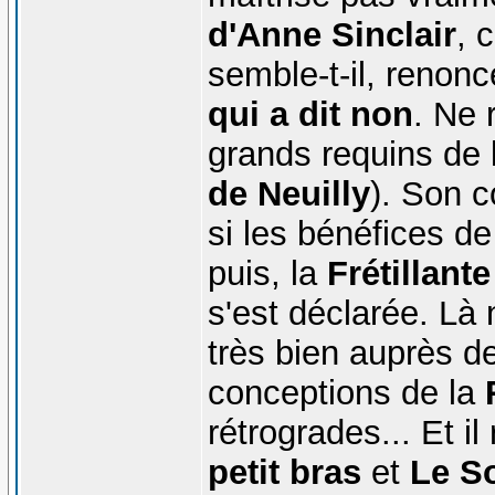
d'Anne Sinclair
, 
semble-t-il, renonc
qui a dit non
. Ne 
grands requins de l
de Neuilly
). Son 
si les bénéfices de
puis, la
Frétillant
s'est déclarée. Là 
très bien auprès de
conceptions de la
rétrogrades... Et il
petit bras
et
Le So