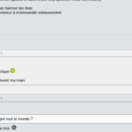
as baisser les bras.
commence à m'emmerder sérieusement.
 :
stique
 lèvent ma main
 :
por tout le monde ?
ur moi.