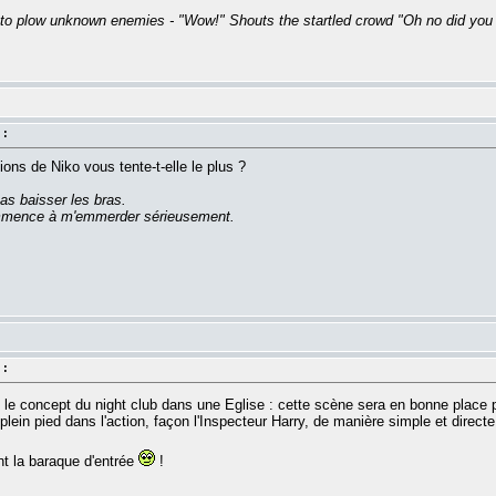
 to plow unknown enemies - "Wow!" Shouts the startled crowd "Oh no did you s
 :
ons de Niko vous tente-t-elle le plus ?
as baisser les bras.
commence à m'emmerder sérieusement.
 :
re le concept du night club dans une Eglise : cette scène sera en bonne plac
plein pied dans l'action, façon l'Inspecteur Harry, de manière simple et directe
nt la baraque d'entrée
!