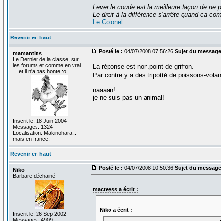
Lever le coude est la meilleure façon de ne p
Le droit à la différence s'arrête quand ça 
Le Colonel
Revenir en haut
Posté le :
04/07/2008 07:56:26
Sujet du message
mamantins
Le Dernier de la classe, sur
les forums et comme en vrai
La réponse est non.point de griffon.
... et il n'a pas honte :o
Par contre y a des tripotté de poissons-vola
_________________
naaaan!
je ne suis pas un animal!
Inscrit le: 18 Juin 2004
Messages: 1324
Localisation: Makinohara...
mais en france.
Revenir en haut
Posté le :
04/07/2008 10:50:36
Sujet du message
Niko
Barbare déchainé
macteyss a écrit :
Niko a écrit :
Inscrit le: 26 Sep 2002
Messages: 4909