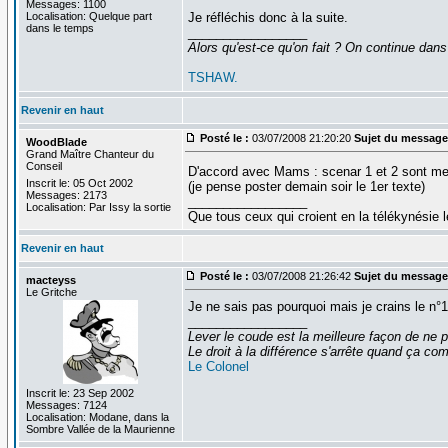
Messages: 1100
Localisation: Quelque part
Je réfléchis donc à la suite.
dans le temps
_________________
Alors qu'est-ce qu'on fait ? On continue dans
TSHAW.
Revenir en haut
Posté le :
03/07/2008 21:20:20
Sujet du message
WoodBlade
Grand Maître Chanteur du
Conseil
D'accord avec Mams : scenar 1 et 2 sont mes
Inscrit le: 05 Oct 2002
(je pense poster demain soir le 1er texte)
Messages: 2173
_________________
Localisation: Par Issy la sortie
Que tous ceux qui croient en la télékynésie
Revenir en haut
Posté le :
03/07/2008 21:26:42
Sujet du message
macteyss
Le Gritche
Je ne sais pas pourquoi mais je crains le n°
_________________
Lever le coude est la meilleure façon de ne p
Le droit à la différence s'arrête quand ça 
Le Colonel
Inscrit le: 23 Sep 2002
Messages: 7124
Localisation: Modane, dans la
Sombre Vallée de la Maurienne