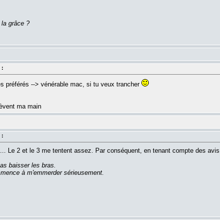
 la grâce ?
 :
 préférés --> vénérable mac, si tu veux trancher
 lèvent ma main
 :
1... Le 2 et le 3 me tentent assez. Par conséquent, en tenant compte des avis
as baisser les bras.
commence à m'emmerder sérieusement.