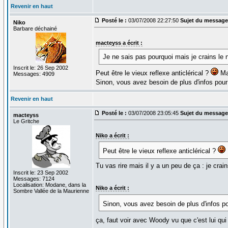
Revenir en haut
Posté le :
03/07/2008 22:27:50
Sujet du message
Niko
Barbare déchainé
macteyss a écrit :
Je ne sais pas pourquoi mais je crains le n
Inscrit le: 26 Sep 2002
Peut être le vieux reflexe anticlérical ?
Mac
Messages: 4909
Sinon, vous avez besoin de plus d'infos pour a
Revenir en haut
Posté le :
03/07/2008 23:05:45
Sujet du message
macteyss
Le Gritche
Niko a écrit :
Peut être le vieux reflexe anticlérical ?
Tu vas rire mais il y a un peu de ça : je crai
Inscrit le: 23 Sep 2002
Messages: 7124
Localisation: Modane, dans la
Niko a écrit :
Sombre Vallée de la Maurienne
Sinon, vous avez besoin de plus d'infos pour
ça, faut voir avec Woody vu que c'est lui qui 
_________________