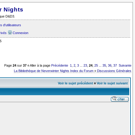
r Nights
i que D&D3.
 d'utilisateurs
rivés
Connexion
5
Page
24
sur
37
¤ Aller à la page
Précédente
1
,
2
,
3
...
23
,
24
,
25
...
35
,
36
,
37
Suivante
La Bibliothèque de Neverwinter Nights Index du Forum
»
Discussions Générales
Voir le sujet précédent
¤
Voir le sujet suivant