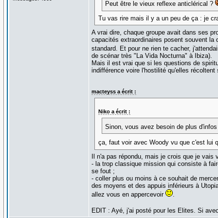
Peut être le vieux reflexe anticlérical ?
Tu vas rire mais il y a un peu de ça : je cr
A vrai dire, chaque groupe avait dans ses pr
capacités extraordinaires posent souvent la 
standard. Et pour ne rien te cacher, j'attenda
de scénar très "La Vida Nocturna" à Ibiza).
Mais il est vrai que si les questions de spiri
indifférence voire l'hostilité qu'elles récolt
macteyss a écrit :
Niko a écrit :
Sinon, vous avez besoin de plus d'infos p
ça, faut voir avec Woody vu que c'est lui qu
Il n'a pas répondu, mais je crois que je vais
- la trop classique mission qui consiste à fa
se fout ;
- coller plus ou moins à ce souhait de merce
des moyens et des appuis inférieurs à Utopia
allez vous en appercevoir
.
EDIT : Ayé, j'ai posté pour les Elites. Si 