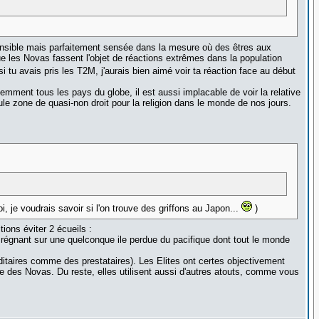
 sensible mais parfaitement sensée dans la mesure où des êtres aux
ue les Novas fassent l'objet de réactions extrêmes dans la population
si tu avais pris les T2M, j'aurais bien aimé voir ta réaction face au début
uemment tous les pays du globe, il est aussi implacable de voir la relative
seule zone de quasi-non droit pour la religion dans le monde de nos jours.
i, je voudrais savoir si l'on trouve des griffons au Japon...
)
ions éviter 2 écueils :
ou régnant sur une quelconque ile perdue du pacifique dont tout le monde
ditaires comme des prestataires). Les Elites ont certes objectivement
e des Novas. Du reste, elles utilisent aussi d'autres atouts, comme vous