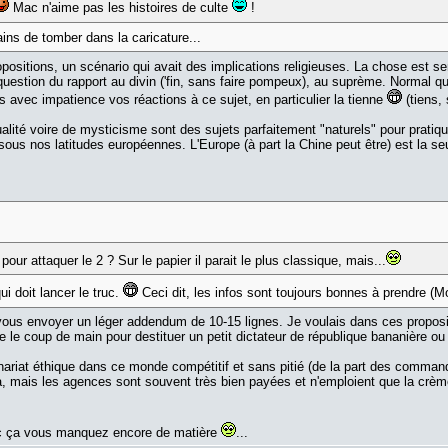
Mac n'aime pas les histoires de culte
!
ains de tomber dans la caricature...
opositions, un scénario qui avait des implications religieuses. La chose est
question du rapport au divin ('fin, sans faire pompeux), au suprème. Normal q
is avec impatience vos réactions à ce sujet, en particulier la tienne
(tiens, 
tualité voire de mysticisme sont des sujets parfaitement "naturels" pour pratiq
ent sous nos latitudes européennes. L'Europe (à part la Chine peut être) est la 
our attaquer le 2 ? Sur le papier il parait le plus classique, mais...
i doit lancer le truc.
Ceci dit, les infos sont toujours bonnes à prendre (Mo
 vous envoyer un léger addendum de 10-15 lignes. Je voulais dans ces proposit
ire le coup de main pour destituer un petit dictateur de république bananière 
nariat éthique dans ce monde compétitif et sans pitié (de la part des comman
, mais les agences sont souvent très bien payées et n'emploient que la crèm
avec ça vous manquez encore de matière
...