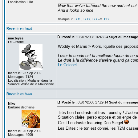
_________________
Localisation: Lille
Now that we've fattened the cow and set out
And it looks so nice
Vainqueur
BB1
,
BB3
,
BB5
et
BB6
Revenir en haut
Posté le :
03/07/2008 16:48:24
Sujet du message
macteyss
Le Gritche
Woddy et Mams > Alors, lquelle des propositi
_________________
Lever le coude est la meilleure façon de ne p
Le droit à la différence s'arrête quand ça 
Le Colonel
Inscrit le: 23 Sep 2002
Messages: 7124
Localisation: Modane, dans la
Sombre Vallée de la Maurienne
Revenir en haut
Posté le :
03/07/2008 17:29:14
Sujet du message
Niko
Barbare déchainé
Très bon Lendraste et très...punchy ! J'ado
Situation claire, perso exposé et on entre de 
C'est Lendraste featuring Don Siegel
.
Les Elites : le ton est donné, les T2M casse
Inscrit le: 26 Sep 2002
Messages: 4909