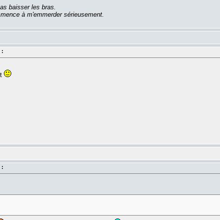
as baisser les bras.
commence à m'emmerder sérieusement.
 :
nt
 :