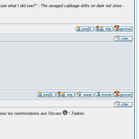
ee what I did see?" - The ravaged cabbage drifts on dark red skies -
e pour les nomminations aux Oscars
! J'adore.
.