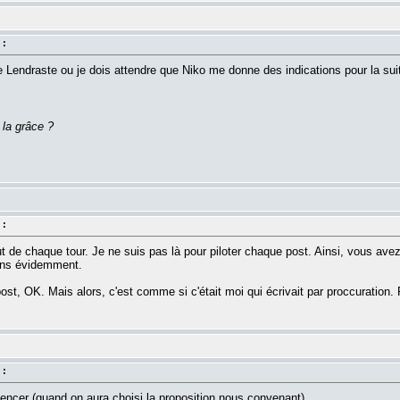
 :
de Lendraste ou je dois attendre que Niko me donne des indications pour la sui
 la grâce ?
 :
t de chaque tour. Je ne suis pas là pour piloter chaque post. Ainsi, vous avez 
ions évidemment.
st, OK. Mais alors, c'est comme si c'était moi qui écrivait par proccuration. 
 :
ncer (quand on aura choisi la proposition nous convenant).