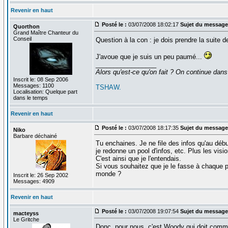
Revenir en haut
Posté le :
03/07/2008 18:02:17
Sujet du message
Quorthon
Grand Maître Chanteur du
Conseil
Question à la con : je dois prendre la suite 
J'avoue que je suis un peu paumé...
_________________
Alors qu'est-ce qu'on fait ? On continue dans
Inscrit le: 08 Sep 2006
Messages: 1100
TSHAW.
Localisation: Quelque part
dans le temps
Revenir en haut
Posté le :
03/07/2008 18:17:35
Sujet du message
Niko
Barbare déchainé
Tu enchaines. Je ne file des infos qu'au débu
je redonne un pool d'infos, etc. Plus les vis
C'est ainsi que je l'entendais.
Si vous souhaitez que je le fasse à chaque po
monde ?
Inscrit le: 26 Sep 2002
Messages: 4909
Revenir en haut
Posté le :
03/07/2008 19:07:54
Sujet du message
macteyss
Le Gritche
Donc, pour nous, c'est Woody qui doit comme