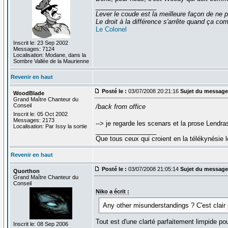
_________________
Lever le coude est la meilleure façon de ne p
Le droit à la différence s'arrête quand ça 
Le Colonel
Inscrit le: 23 Sep 2002
Messages: 7124
Localisation: Modane, dans la
Sombre Vallée de la Maurienne
Revenir en haut
Posté le :
03/07/2008 20:21:16
Sujet du message
WoodBlade
Grand Maître Chanteur du
Conseil
/back from office
Inscrit le: 05 Oct 2002
Messages: 2173
--> je regarde les scenars et la prose Lendra
Localisation: Par Issy la sortie
_________________
Que tous ceux qui croient en la télékynésie
Revenir en haut
Posté le :
03/07/2008 21:05:14
Sujet du message
Quorthon
Grand Maître Chanteur du
Conseil
Niko a écrit :
Any other misunderstandings ? C'est clair 
Tout est d'une clarté parfaitement limpide po
Inscrit le: 08 Sep 2006