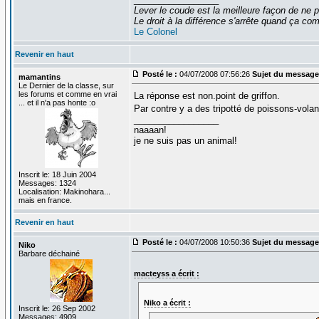
Lever le coude est la meilleure façon de ne p
Le droit à la différence s'arrête quand ça 
Le Colonel
Revenir en haut
Posté le :
04/07/2008 07:56:26
Sujet du message
mamantins
Le Dernier de la classe, sur
les forums et comme en vrai
La réponse est non.point de griffon.
... et il n'a pas honte :o
Par contre y a des tripotté de poissons-vola
_________________
naaaan!
je ne suis pas un animal!
Inscrit le: 18 Juin 2004
Messages: 1324
Localisation: Makinohara...
mais en france.
Revenir en haut
Posté le :
04/07/2008 10:50:36
Sujet du message
Niko
Barbare déchainé
macteyss a écrit :
Niko a écrit :
Inscrit le: 26 Sep 2002
Messages: 4909