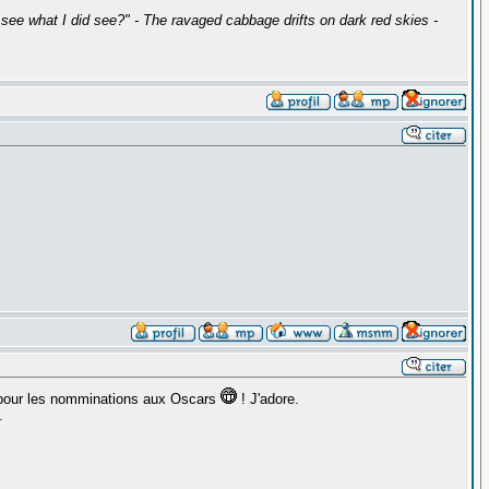
ee what I did see?" - The ravaged cabbage drifts on dark red skies -
e pour les nomminations aux Oscars
! J'adore.
.