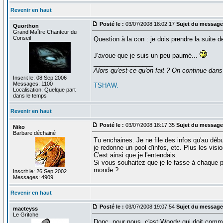
Revenir en haut
Posté le :
03/07/2008 18:02:17
Sujet du message
Quorthon
Grand Maître Chanteur du
Conseil
Question à la con : je dois prendre la suite 
J'avoue que je suis un peu paumé...
_________________
Alors qu'est-ce qu'on fait ? On continue dans
Inscrit le: 08 Sep 2006
Messages: 1100
TSHAW.
Localisation: Quelque part
dans le temps
Revenir en haut
Posté le :
03/07/2008 18:17:35
Sujet du message
Niko
Barbare déchainé
Tu enchaines. Je ne file des infos qu'au débu
je redonne un pool d'infos, etc. Plus les vis
C'est ainsi que je l'entendais.
Si vous souhaitez que je le fasse à chaque po
monde ?
Inscrit le: 26 Sep 2002
Messages: 4909
Revenir en haut
Posté le :
03/07/2008 19:07:54
Sujet du message
macteyss
Le Gritche
Donc, pour nous, c'est Woody qui doit comme