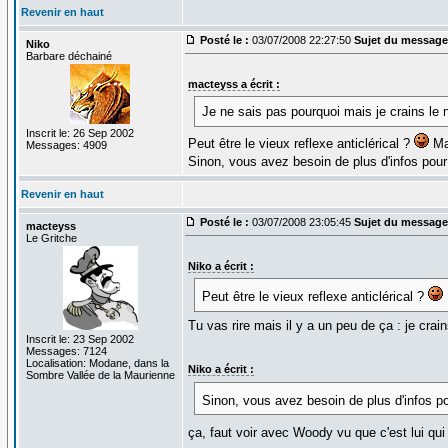
Revenir en haut
Posté le :
03/07/2008 22:27:50
Sujet du message
Niko
Barbare déchainé
macteyss a écrit :
Je ne sais pas pourquoi mais je crains le n
Inscrit le: 26 Sep 2002
Peut être le vieux reflexe anticlérical ?
Mac
Messages: 4909
Sinon, vous avez besoin de plus d'infos pour a
Revenir en haut
Posté le :
03/07/2008 23:05:45
Sujet du message
macteyss
Le Gritche
Niko a écrit :
Peut être le vieux reflexe anticlérical ?
Tu vas rire mais il y a un peu de ça : je crai
Inscrit le: 23 Sep 2002
Messages: 7124
Localisation: Modane, dans la
Niko a écrit :
Sombre Vallée de la Maurienne
Sinon, vous avez besoin de plus d'infos pour
ça, faut voir avec Woody vu que c'est lui qui 
_________________