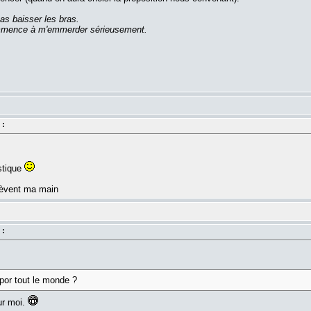
as baisser les bras.
commence à m'emmerder sérieusement.
 :
stique
 lèvent ma main
 :
por tout le monde ?
ur moi.