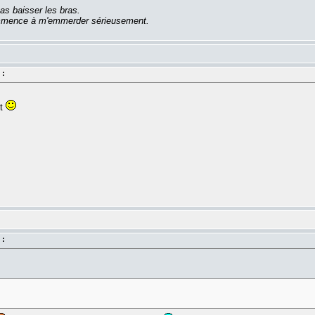
as baisser les bras.
commence à m'emmerder sérieusement.
 :
nt
 :