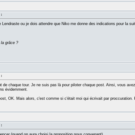
 :
de Lendraste ou je dois attendre que Niko me donne des indications pour la sui
 la grâce ?
 :
t de chaque tour. Je ne suis pas là pour piloter chaque post. Ainsi, vous avez 
ions évidemment.
st, OK. Mais alors, c'est comme si c'était moi qui écrivait par proccuration. 
 :
ncer (quand on aura choisi la proposition nous convenant).