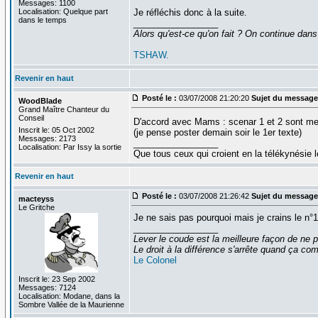
Messages: 1100
Localisation: Quelque part
Je réfléchis donc à la suite.
dans le temps
_________________
Alors qu'est-ce qu'on fait ? On continue dans
TSHAW.
Revenir en haut
Posté le :
03/07/2008 21:20:20
Sujet du message
WoodBlade
Grand Maître Chanteur du
Conseil
D'accord avec Mams : scenar 1 et 2 sont mes
Inscrit le: 05 Oct 2002
(je pense poster demain soir le 1er texte)
Messages: 2173
_________________
Localisation: Par Issy la sortie
Que tous ceux qui croient en la télékynésie
Revenir en haut
Posté le :
03/07/2008 21:26:42
Sujet du message
macteyss
Le Gritche
Je ne sais pas pourquoi mais je crains le n°
_________________
Lever le coude est la meilleure façon de ne p
Le droit à la différence s'arrête quand ça 
Le Colonel
Inscrit le: 23 Sep 2002
Messages: 7124
Localisation: Modane, dans la
Sombre Vallée de la Maurienne