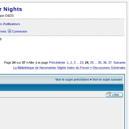
r Nights
i que D&D3.
 d'utilisateurs
rivés
Connexion
8
Page
24
sur
37
¤ Aller à la page
Précédente
1
,
2
,
3
...
23
,
24
,
25
...
35
,
36
,
37
Suivante
La Bibliothèque de Neverwinter Nights Index du Forum
»
Discussions Générales
Voir le sujet précédent
¤
Voir le sujet suivant