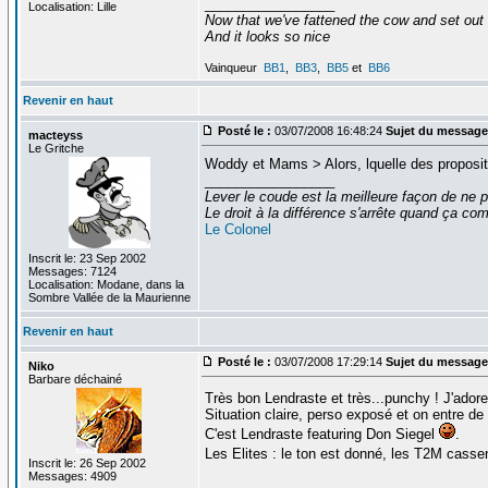
_________________
Localisation: Lille
Now that we've fattened the cow and set out
And it looks so nice
Vainqueur
BB1
,
BB3
,
BB5
et
BB6
Revenir en haut
Posté le :
03/07/2008 16:48:24
Sujet du message
macteyss
Le Gritche
Woddy et Mams > Alors, lquelle des propositi
_________________
Lever le coude est la meilleure façon de ne p
Le droit à la différence s'arrête quand ça 
Le Colonel
Inscrit le: 23 Sep 2002
Messages: 7124
Localisation: Modane, dans la
Sombre Vallée de la Maurienne
Revenir en haut
Posté le :
03/07/2008 17:29:14
Sujet du message
Niko
Barbare déchainé
Très bon Lendraste et très...punchy ! J'ado
Situation claire, perso exposé et on entre de 
C'est Lendraste featuring Don Siegel
.
Les Elites : le ton est donné, les T2M casse
Inscrit le: 26 Sep 2002
Messages: 4909