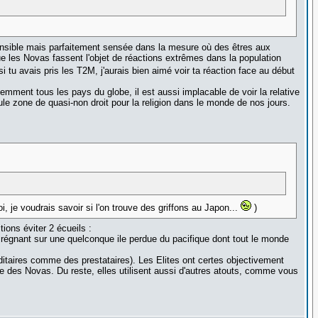
 sensible mais parfaitement sensée dans la mesure où des êtres aux
ue les Novas fassent l'objet de réactions extrêmes dans la population
si tu avais pris les T2M, j'aurais bien aimé voir ta réaction face au début
uemment tous les pays du globe, il est aussi implacable de voir la relative
seule zone de quasi-non droit pour la religion dans le monde de nos jours.
i, je voudrais savoir si l'on trouve des griffons au Japon...
)
ions éviter 2 écueils :
ou régnant sur une quelconque ile perdue du pacifique dont tout le monde
ditaires comme des prestataires). Les Elites ont certes objectivement
e des Novas. Du reste, elles utilisent aussi d'autres atouts, comme vous