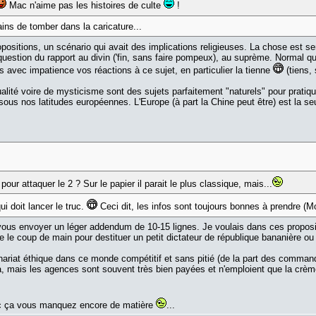
Mac n'aime pas les histoires de culte
!
ains de tomber dans la caricature...
opositions, un scénario qui avait des implications religieuses. La chose est
question du rapport au divin ('fin, sans faire pompeux), au suprème. Normal q
is avec impatience vos réactions à ce sujet, en particulier la tienne
(tiens, 
tualité voire de mysticisme sont des sujets parfaitement "naturels" pour pratiq
ent sous nos latitudes européennes. L'Europe (à part la Chine peut être) est la 
our attaquer le 2 ? Sur le papier il parait le plus classique, mais...
i doit lancer le truc.
Ceci dit, les infos sont toujours bonnes à prendre (Mo
 vous envoyer un léger addendum de 10-15 lignes. Je voulais dans ces proposit
ire le coup de main pour destituer un petit dictateur de république bananière 
nariat éthique dans ce monde compétitif et sans pitié (de la part des comman
, mais les agences sont souvent très bien payées et n'emploient que la crèm
avec ça vous manquez encore de matière
...