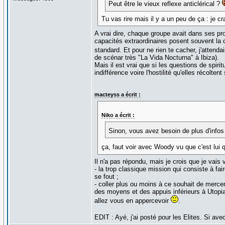
Peut être le vieux reflexe anticlérical ?
Tu vas rire mais il y a un peu de ça : je cr
A vrai dire, chaque groupe avait dans ses pr
capacités extraordinaires posent souvent la 
standard. Et pour ne rien te cacher, j'attenda
de scénar très "La Vida Nocturna" à Ibiza).
Mais il est vrai que si les questions de spiri
indifférence voire l'hostilité qu'elles récolt
macteyss a écrit :
Niko a écrit :
Sinon, vous avez besoin de plus d'infos p
ça, faut voir avec Woody vu que c'est lui qu
Il n'a pas répondu, mais je crois que je vais
- la trop classique mission qui consiste à fa
se fout ;
- coller plus ou moins à ce souhait de merce
des moyens et des appuis inférieurs à Utopia
allez vous en appercevoir
.
EDIT : Ayé, j'ai posté pour les Elites. Si 