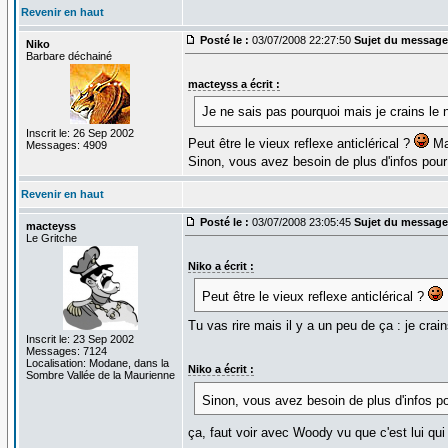
Revenir en haut
Posté le :
03/07/2008 22:27:50
Sujet du message
Niko
Barbare déchainé
macteyss a écrit :
Je ne sais pas pourquoi mais je crains le n
Inscrit le: 26 Sep 2002
Peut être le vieux reflexe anticlérical ?
Mac
Messages: 4909
Sinon, vous avez besoin de plus d'infos pour a
Revenir en haut
Posté le :
03/07/2008 23:05:45
Sujet du message
macteyss
Le Gritche
Niko a écrit :
Peut être le vieux reflexe anticlérical ?
Tu vas rire mais il y a un peu de ça : je crai
Inscrit le: 23 Sep 2002
Messages: 7124
Localisation: Modane, dans la
Niko a écrit :
Sombre Vallée de la Maurienne
Sinon, vous avez besoin de plus d'infos pour
ça, faut voir avec Woody vu que c'est lui qui 
_________________