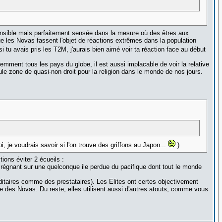
 sensible mais parfaitement sensée dans la mesure où des êtres aux
ue les Novas fassent l'objet de réactions extrêmes dans la population
si tu avais pris les T2M, j'aurais bien aimé voir ta réaction face au début
uemment tous les pays du globe, il est aussi implacable de voir la relative
seule zone de quasi-non droit pour la religion dans le monde de nos jours.
i, je voudrais savoir si l'on trouve des griffons au Japon...
)
ions éviter 2 écueils :
ou régnant sur une quelconque ile perdue du pacifique dont tout le monde
ditaires comme des prestataires). Les Elites ont certes objectivement
e des Novas. Du reste, elles utilisent aussi d'autres atouts, comme vous