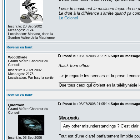
_________________
Lever le coude est la meilleure façon de ne p
Le droit à la différence s'arrête quand ça 
Le Colonel
Inscrit le: 23 Sep 2002
Messages: 7124
Localisation: Modane, dans la
Sombre Vallée de la Maurienne
Revenir en haut
Posté le :
03/07/2008 20:21:16
Sujet du message
WoodBlade
Grand Maître Chanteur du
Conseil
/back from office
Inscrit le: 05 Oct 2002
Messages: 2173
--> je regarde les scenars et la prose Lendra
Localisation: Par Issy la sortie
_________________
Que tous ceux qui croient en la télékynésie
Revenir en haut
Posté le :
03/07/2008 21:05:14
Sujet du message
Quorthon
Grand Maître Chanteur du
Conseil
Niko a écrit :
Any other misunderstandings ? C'est clair 
Tout est d'une clarté parfaitement limpide po
Inscrit le: 08 Sep 2006