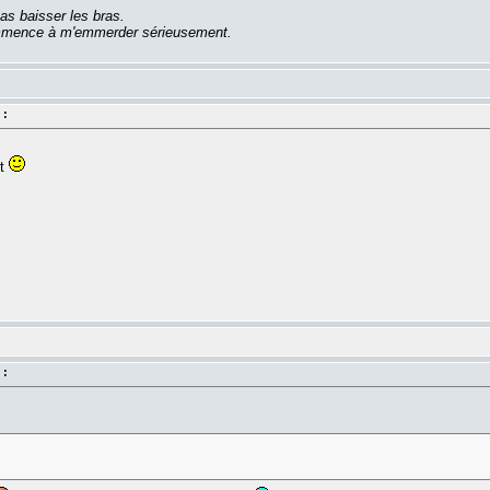
as baisser les bras.
commence à m'emmerder sérieusement.
 :
nt
 :