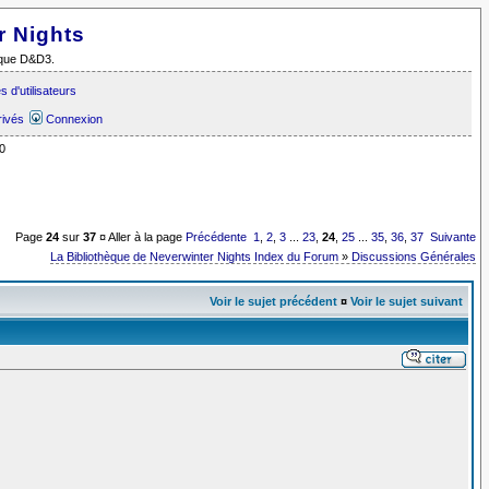
r Nights
i que D&D3.
 d'utilisateurs
rivés
Connexion
0
Page
24
sur
37
¤ Aller à la page
Précédente
1
,
2
,
3
...
23
,
24
,
25
...
35
,
36
,
37
Suivante
La Bibliothèque de Neverwinter Nights Index du Forum
»
Discussions Générales
Voir le sujet précédent
¤
Voir le sujet suivant