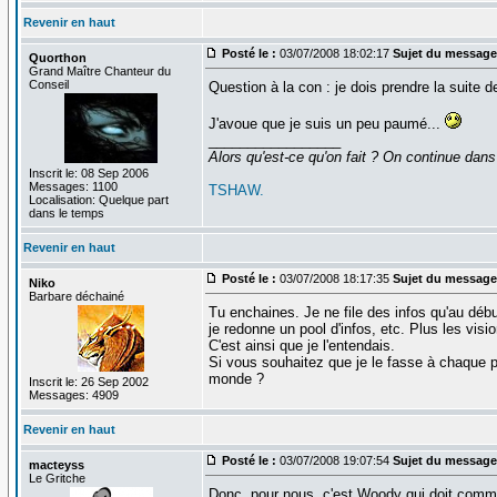
Revenir en haut
Posté le :
03/07/2008 18:02:17
Sujet du message
Quorthon
Grand Maître Chanteur du
Conseil
Question à la con : je dois prendre la suite 
J'avoue que je suis un peu paumé...
_________________
Alors qu'est-ce qu'on fait ? On continue dans
Inscrit le: 08 Sep 2006
Messages: 1100
TSHAW.
Localisation: Quelque part
dans le temps
Revenir en haut
Posté le :
03/07/2008 18:17:35
Sujet du message
Niko
Barbare déchainé
Tu enchaines. Je ne file des infos qu'au débu
je redonne un pool d'infos, etc. Plus les vis
C'est ainsi que je l'entendais.
Si vous souhaitez que je le fasse à chaque po
monde ?
Inscrit le: 26 Sep 2002
Messages: 4909
Revenir en haut
Posté le :
03/07/2008 19:07:54
Sujet du message
macteyss
Le Gritche
Donc, pour nous, c'est Woody qui doit comme