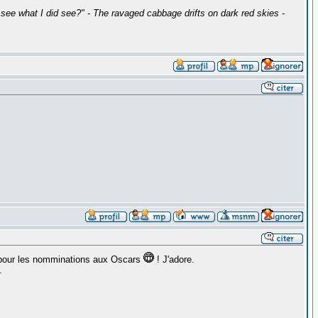
ee what I did see?" - The ravaged cabbage drifts on dark red skies -
e pour les nomminations aux Oscars
! J'adore.
.