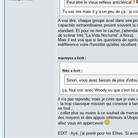
Peut être le vieux reflexe anticlérical ?
Tu vas rire mais il y a un peu de ça : je cr
A vrai dire, chaque groupe avait dans ses pr
capacités extraordinaires posent souvent la 
standard. Et pour ne rien te cacher, j'attenda
de scénar très "La Vida Nocturna" à Ibiza).
Mais il est vrai que si les questions de spiri
indifférence voire l'hostilité qu'elles récolt
macteyss a écrit :
Niko a écrit :
Sinon, vous avez besoin de plus d'infos p
ça, faut voir avec Woody vu que c'est lui qu
Il n'a pas répondu, mais je crois que je vais
- la trop classique mission qui consiste à fa
se fout ;
- coller plus ou moins à ce souhait de merce
des moyens et des appuis inférieurs à Utopia
allez vous en appercevoir
.
EDIT : Ayé, j'ai posté pour les Elites. Si 