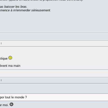
as baisser les bras.
commence à m'emmerder sérieusement.
 :
stique
 lèvent ma main
 :
por tout le monde ?
ur moi.