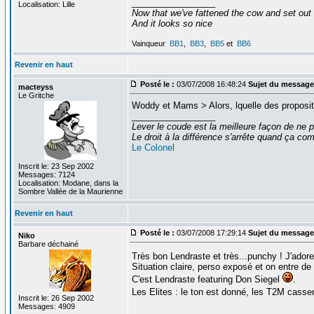
_________________
Localisation: Lille
Now that we've fattened the cow and set out
And it looks so nice
Vainqueur
BB1
,
BB3
,
BB5
et
BB6
Revenir en haut
Posté le :
03/07/2008 16:48:24
Sujet du message
macteyss
Le Gritche
Woddy et Mams > Alors, lquelle des propositi
_________________
Lever le coude est la meilleure façon de ne p
Le droit à la différence s'arrête quand ça 
Le Colonel
Inscrit le: 23 Sep 2002
Messages: 7124
Localisation: Modane, dans la
Sombre Vallée de la Maurienne
Revenir en haut
Posté le :
03/07/2008 17:29:14
Sujet du message
Niko
Barbare déchainé
Très bon Lendraste et très...punchy ! J'ado
Situation claire, perso exposé et on entre de 
C'est Lendraste featuring Don Siegel
.
Les Elites : le ton est donné, les T2M casse
Inscrit le: 26 Sep 2002
Messages: 4909