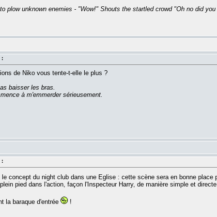
 to plow unknown enemies - "Wow!" Shouts the startled crowd "Oh no did you s
 :
ons de Niko vous tente-t-elle le plus ?
as baisser les bras.
commence à m'emmerder sérieusement.
 :
re le concept du night club dans une Eglise : cette scène sera en bonne plac
plein pied dans l'action, façon l'Inspecteur Harry, de manière simple et directe
nt la baraque d'entrée
!