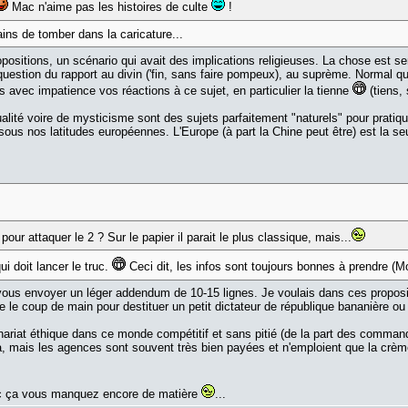
Mac n'aime pas les histoires de culte
!
ains de tomber dans la caricature...
opositions, un scénario qui avait des implications religieuses. La chose est
question du rapport au divin ('fin, sans faire pompeux), au suprème. Normal q
is avec impatience vos réactions à ce sujet, en particulier la tienne
(tiens, 
tualité voire de mysticisme sont des sujets parfaitement "naturels" pour pratiq
ent sous nos latitudes européennes. L'Europe (à part la Chine peut être) est la 
our attaquer le 2 ? Sur le papier il parait le plus classique, mais...
i doit lancer le truc.
Ceci dit, les infos sont toujours bonnes à prendre (Mo
 vous envoyer un léger addendum de 10-15 lignes. Je voulais dans ces proposit
ire le coup de main pour destituer un petit dictateur de république bananière 
nariat éthique dans ce monde compétitif et sans pitié (de la part des comman
, mais les agences sont souvent très bien payées et n'emploient que la crèm
avec ça vous manquez encore de matière
...