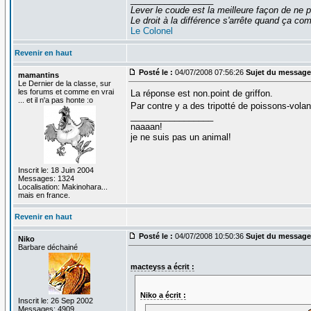
Lever le coude est la meilleure façon de ne p
Le droit à la différence s'arrête quand ça 
Le Colonel
Revenir en haut
Posté le :
04/07/2008 07:56:26
Sujet du message
mamantins
Le Dernier de la classe, sur
les forums et comme en vrai
La réponse est non.point de griffon.
... et il n'a pas honte :o
Par contre y a des tripotté de poissons-vola
_________________
naaaan!
je ne suis pas un animal!
Inscrit le: 18 Juin 2004
Messages: 1324
Localisation: Makinohara...
mais en france.
Revenir en haut
Posté le :
04/07/2008 10:50:36
Sujet du message
Niko
Barbare déchainé
macteyss a écrit :
Niko a écrit :
Inscrit le: 26 Sep 2002
Messages: 4909