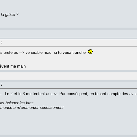
 la grâce ?
 :
 préférés --> vénérable mac, si tu veux trancher
 lèvent ma main
 :
1... Le 2 et le 3 me tentent assez. Par conséquent, en tenant compte des avis
as baisser les bras.
commence à m'emmerder sérieusement.