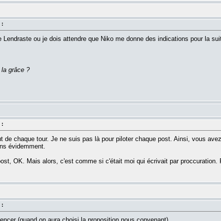
 :
de Lendraste ou je dois attendre que Niko me donne des indications pour la sui
 la grâce ?
 :
t de chaque tour. Je ne suis pas là pour piloter chaque post. Ainsi, vous avez 
ions évidemment.
st, OK. Mais alors, c'est comme si c'était moi qui écrivait par proccuration. 
 :
ncer (quand on aura choisi la proposition nous convenant).