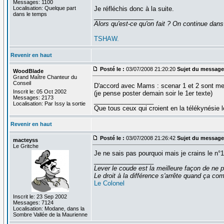
Messages: 1100
Localisation: Quelque part
Je réfléchis donc à la suite.
dans le temps
_________________
Alors qu'est-ce qu'on fait ? On continue dans
TSHAW.
Revenir en haut
Posté le :
03/07/2008 21:20:20
Sujet du message
WoodBlade
Grand Maître Chanteur du
Conseil
D'accord avec Mams : scenar 1 et 2 sont mes
Inscrit le: 05 Oct 2002
(je pense poster demain soir le 1er texte)
Messages: 2173
_________________
Localisation: Par Issy la sortie
Que tous ceux qui croient en la télékynésie
Revenir en haut
Posté le :
03/07/2008 21:26:42
Sujet du message
macteyss
Le Gritche
Je ne sais pas pourquoi mais je crains le n°
_________________
Lever le coude est la meilleure façon de ne p
Le droit à la différence s'arrête quand ça 
Le Colonel
Inscrit le: 23 Sep 2002
Messages: 7124
Localisation: Modane, dans la
Sombre Vallée de la Maurienne