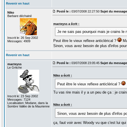
Revenir en haut
Posté le :
03/07/2008 22:27:50
Sujet du message
Niko
Barbare déchainé
macteyss a écrit :
Je ne sais pas pourquoi mais je crains le n
Inscrit le: 26 Sep 2002
Peut être le vieux reflexe anticlérical ?
Mac
Messages: 4909
Sinon, vous avez besoin de plus d'infos pour a
Revenir en haut
Posté le :
03/07/2008 23:05:45
Sujet du message
macteyss
Le Gritche
Niko a écrit :
Peut être le vieux reflexe anticlérical ?
Tu vas rire mais il y a un peu de ça : je crai
Inscrit le: 23 Sep 2002
Messages: 7124
Localisation: Modane, dans la
Niko a écrit :
Sombre Vallée de la Maurienne
Sinon, vous avez besoin de plus d'infos pour
ça, faut voir avec Woody vu que c'est lui qui 
_________________