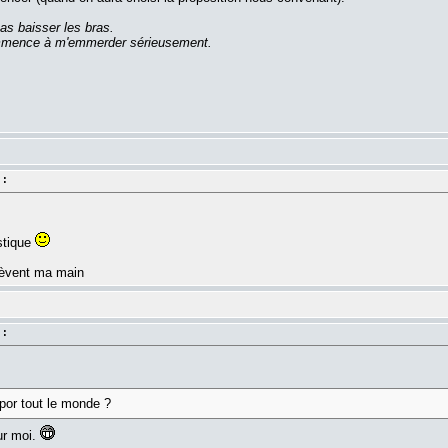
as baisser les bras.
commence à m'emmerder sérieusement.
 :
stique
 lèvent ma main
 :
por tout le monde ?
ur moi.