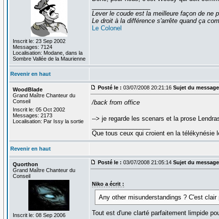
_________________
Lever le coude est la meilleure façon de ne p
Le droit à la différence s'arrête quand ça 
Le Colonel
Inscrit le: 23 Sep 2002
Messages: 7124
Localisation: Modane, dans la
Sombre Vallée de la Maurienne
Revenir en haut
Posté le :
03/07/2008 20:21:16
Sujet du message
WoodBlade
Grand Maître Chanteur du
Conseil
/back from office
Inscrit le: 05 Oct 2002
Messages: 2173
--> je regarde les scenars et la prose Lendra
Localisation: Par Issy la sortie
_________________
Que tous ceux qui croient en la télékynésie
Revenir en haut
Posté le :
03/07/2008 21:05:14
Sujet du message
Quorthon
Grand Maître Chanteur du
Conseil
Niko a écrit :
Any other misunderstandings ? C'est clair 
Tout est d'une clarté parfaitement limpide po
Inscrit le: 08 Sep 2006