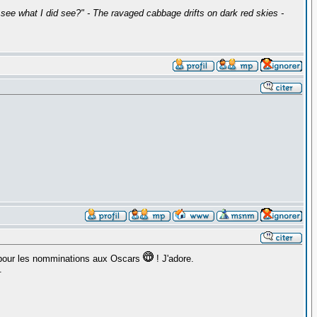
ee what I did see?" - The ravaged cabbage drifts on dark red skies -
e pour les nomminations aux Oscars
! J'adore.
.