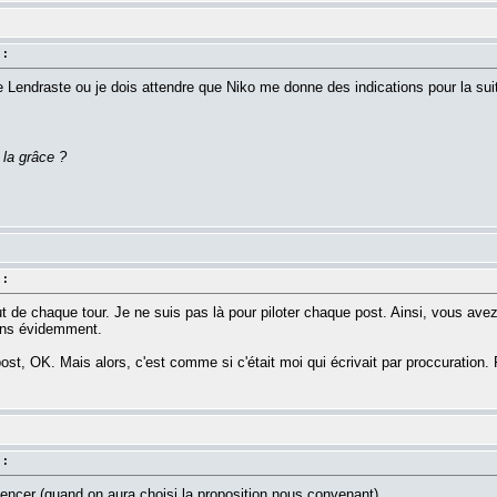
 :
de Lendraste ou je dois attendre que Niko me donne des indications pour la sui
 la grâce ?
 :
t de chaque tour. Je ne suis pas là pour piloter chaque post. Ainsi, vous avez 
ions évidemment.
st, OK. Mais alors, c'est comme si c'était moi qui écrivait par proccuration. 
 :
ncer (quand on aura choisi la proposition nous convenant).