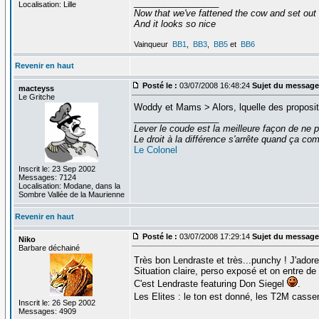
_________________
Localisation: Lille
Now that we've fattened the cow and set out
And it looks so nice
Vainqueur
BB1
,
BB3
,
BB5
et
BB6
Revenir en haut
Posté le :
03/07/2008 16:48:24
Sujet du message
macteyss
Le Gritche
Woddy et Mams > Alors, lquelle des propositi
_________________
Lever le coude est la meilleure façon de ne p
Le droit à la différence s'arrête quand ça 
Le Colonel
Inscrit le: 23 Sep 2002
Messages: 7124
Localisation: Modane, dans la
Sombre Vallée de la Maurienne
Revenir en haut
Posté le :
03/07/2008 17:29:14
Sujet du message
Niko
Barbare déchainé
Très bon Lendraste et très...punchy ! J'ado
Situation claire, perso exposé et on entre de 
C'est Lendraste featuring Don Siegel
.
Les Elites : le ton est donné, les T2M casse
Inscrit le: 26 Sep 2002
Messages: 4909