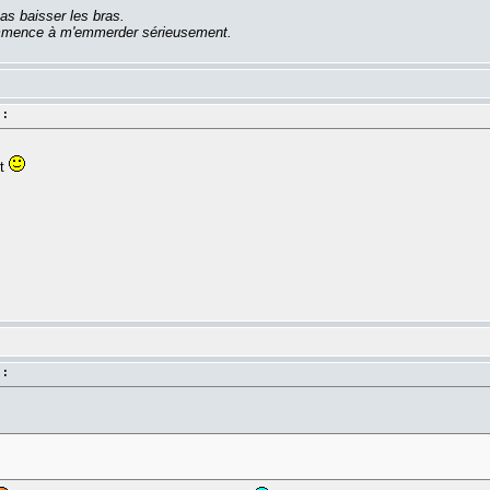
as baisser les bras.
commence à m'emmerder sérieusement.
 :
nt
 :