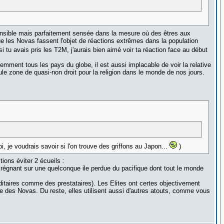
 sensible mais parfaitement sensée dans la mesure où des êtres aux
ue les Novas fassent l'objet de réactions extrêmes dans la population
si tu avais pris les T2M, j'aurais bien aimé voir ta réaction face au début
uemment tous les pays du globe, il est aussi implacable de voir la relative
seule zone de quasi-non droit pour la religion dans le monde de nos jours.
i, je voudrais savoir si l'on trouve des griffons au Japon...
)
ions éviter 2 écueils :
ou régnant sur une quelconque ile perdue du pacifique dont tout le monde
ditaires comme des prestataires). Les Elites ont certes objectivement
e des Novas. Du reste, elles utilisent aussi d'autres atouts, comme vous