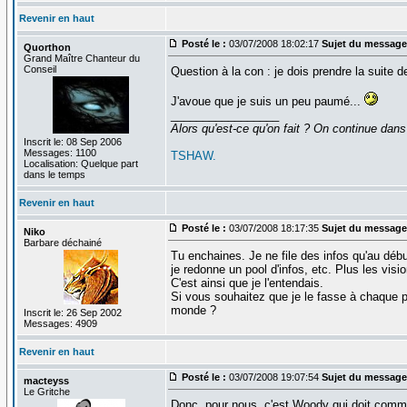
Revenir en haut
Posté le :
03/07/2008 18:02:17
Sujet du message
Quorthon
Grand Maître Chanteur du
Conseil
Question à la con : je dois prendre la suite 
J'avoue que je suis un peu paumé...
_________________
Alors qu'est-ce qu'on fait ? On continue dans
Inscrit le: 08 Sep 2006
Messages: 1100
TSHAW.
Localisation: Quelque part
dans le temps
Revenir en haut
Posté le :
03/07/2008 18:17:35
Sujet du message
Niko
Barbare déchainé
Tu enchaines. Je ne file des infos qu'au débu
je redonne un pool d'infos, etc. Plus les vis
C'est ainsi que je l'entendais.
Si vous souhaitez que je le fasse à chaque po
monde ?
Inscrit le: 26 Sep 2002
Messages: 4909
Revenir en haut
Posté le :
03/07/2008 19:07:54
Sujet du message
macteyss
Le Gritche
Donc, pour nous, c'est Woody qui doit comme