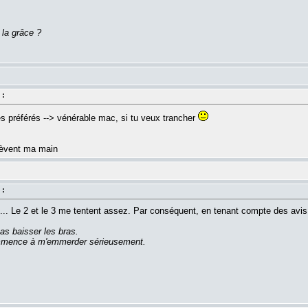
 la grâce ?
 :
 préférés --> vénérable mac, si tu veux trancher
 lèvent ma main
 :
1... Le 2 et le 3 me tentent assez. Par conséquent, en tenant compte des avis
as baisser les bras.
commence à m'emmerder sérieusement.