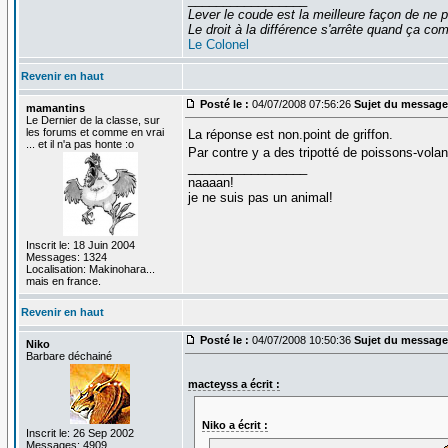
Lever le coude est la meilleure façon de ne p
Le droit à la différence s'arrête quand ça 
Le Colonel
Revenir en haut
Posté le :
04/07/2008 07:56:26
Sujet du message
mamantins
Le Dernier de la classe, sur
les forums et comme en vrai
La réponse est non.point de griffon.
... et il n'a pas honte :o
Par contre y a des tripotté de poissons-vola
_________________
naaaan!
je ne suis pas un animal!
Inscrit le: 18 Juin 2004
Messages: 1324
Localisation: Makinohara...
mais en france.
Revenir en haut
Posté le :
04/07/2008 10:50:36
Sujet du message
Niko
Barbare déchainé
macteyss a écrit :
Niko a écrit :
Inscrit le: 26 Sep 2002
Messages: 4909