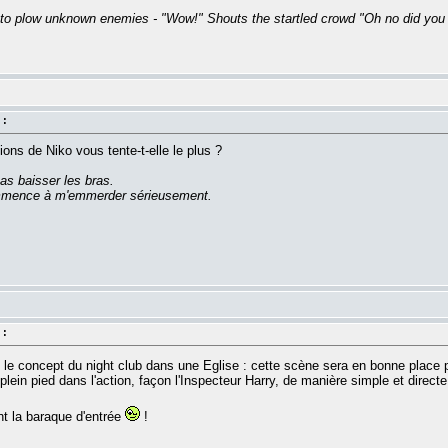
 to plow unknown enemies - "Wow!" Shouts the startled crowd "Oh no did you s
 :
ons de Niko vous tente-t-elle le plus ?
as baisser les bras.
commence à m'emmerder sérieusement.
 :
re le concept du night club dans une Eglise : cette scène sera en bonne plac
plein pied dans l'action, façon l'Inspecteur Harry, de manière simple et directe
nt la baraque d'entrée
!