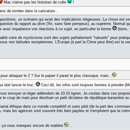
Mac n'aime pas les histoires de culte
!
ains de tomber dans la caricature...
opositions, un scénario qui avait des implications religieuses. La chose est
question du rapport au divin ('fin, sans faire pompeux), au suprème. Normal q
is avec impatience vos réactions à ce sujet, en particulier la tienne
(tiens, 
tualité voire de mysticisme sont des sujets parfaitement "naturels" pour pratiq
ent sous nos latitudes européennes. L'Europe (à part la Chine peut être) est la 
our attaquer le 2 ? Sur le papier il parait le plus classique, mais...
i doit lancer le truc.
Ceci dit, les infos sont toujours bonnes à prendre (Mo
 vous envoyer un léger addendum de 10-15 lignes. Je voulais dans ces proposit
ire le coup de main pour destituer un petit dictateur de république bananière 
nariat éthique dans ce monde compétitif et sans pitié (de la part des comman
, mais les agences sont souvent très bien payées et n'emploient que la crèm
avec ça vous manquez encore de matière
...