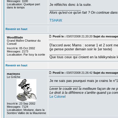
Messages: 1100
Localisation: Quelque part
Je réfléchis donc à la suite.
dans le temps
_________________
Alors qu'est-ce qu'on fait ? On continue dans
TSHAW.
Revenir en haut
Posté le :
03/07/2008 21:20:20
Sujet du message
WoodBlade
Grand Maître Chanteur du
Conseil
D'accord avec Mams : scenar 1 et 2 sont mes
Inscrit le: 05 Oct 2002
(je pense poster demain soir le 1er texte)
Messages: 2173
_________________
Localisation: Par Issy la sortie
Que tous ceux qui croient en la télékynésie
Revenir en haut
Posté le :
03/07/2008 21:26:42
Sujet du message
macteyss
Le Gritche
Je ne sais pas pourquoi mais je crains le n°
_________________
Lever le coude est la meilleure façon de ne p
Le droit à la différence s'arrête quand ça 
Le Colonel
Inscrit le: 23 Sep 2002
Messages: 7124
Localisation: Modane, dans la
Sombre Vallée de la Maurienne