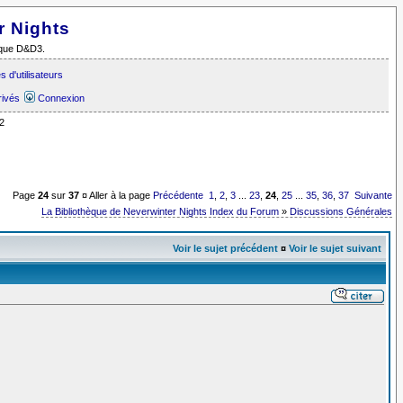
r Nights
i que D&D3.
 d'utilisateurs
rivés
Connexion
2
Page
24
sur
37
¤ Aller à la page
Précédente
1
,
2
,
3
...
23
,
24
,
25
...
35
,
36
,
37
Suivante
La Bibliothèque de Neverwinter Nights Index du Forum
»
Discussions Générales
Voir le sujet précédent
¤
Voir le sujet suivant