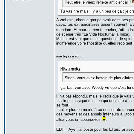
Peut être le vieux reflexe anticlérical ?
Tu vas rire mais il y a un peu de ça : je cr
A vrai dire, chaque groupe avait dans ses pr
capacités extraordinaires posent souvent la 
standard. Et pour ne rien te cacher, j'attenda
de scénar très "La Vida Nocturna" à Ibiza).
Mais il est vrai que si les questions de spiri
indifférence voire l'hostilité qu'elles récolt
macteyss a écrit :
Niko a écrit :
Sinon, vous avez besoin de plus d'infos p
ça, faut voir avec Woody vu que c'est lui qu
Il n'a pas répondu, mais je crois que je vais
- la trop classique mission qui consiste à fa
se fout ;
- coller plus ou moins à ce souhait de merce
des moyens et des appuis inférieurs à Utopia
allez vous en appercevoir
.
EDIT : Ayé, j'ai posté pour les Elites. Si 