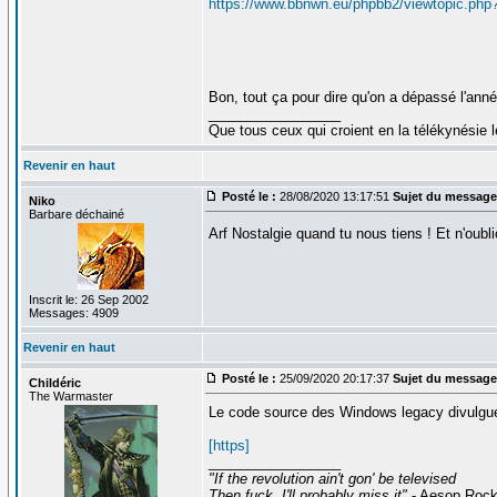
https://www.bbnwn.eu/phpbb2/viewtopic.php
Bon, tout ça pour dire qu'on a dépassé l'ann
_________________
Que tous ceux qui croient en la télékynésie
Revenir en haut
Posté le :
28/08/2020 13:17:51
Sujet du message
Niko
Barbare déchainé
Arf Nostalgie quand tu nous tiens ! Et n'oubli
Inscrit le: 26 Sep 2002
Messages: 4909
Revenir en haut
Posté le :
25/09/2020 20:17:37
Sujet du message
Childéric
The Warmaster
Le code source des Windows legacy divulgués
[https]
_________________
"If the revolution ain't gon' be televised
Then fuck, I'll probably miss it"
- Aesop Roc