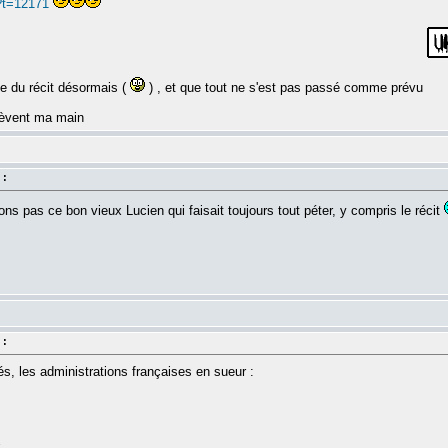
?t=12171
ée du récit désormais (
) , et que tout ne s'est pas passé comme prévu
 lèvent ma main
 :
ons pas ce bon vieux Lucien qui faisait toujours tout péter, y compris le récit
 :
, les administrations françaises en sueur :
k