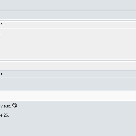
 :
 :
 vieux.
le 26.
k