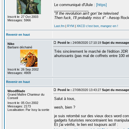
Le communiqué d'Ulule :
[https]
_________________
"If the revolution ain't gon' be televised
Inscrit le: 27 Oct 2003
Then fuck, I'll probably miss it"
- Aesop Roc
Messages: 5966
Last.fm
|
RYM
|
XKCD c'est bon, mangez-en !
Revenir en haut
Posté le :
24/08/2020 17:10:19
Sujet du message
Niko
Barbare déchainé
Très sincèrement le marché de l'édition JDR 
ahurissants (pas mal de coffrets entre 100 et
Inscrit le: 26 Sep 2002
Messages: 4909
Revenir en haut
Posté le :
27/08/2020 13:43:27
Sujet du message
WoodBlade
Grand Maître Chanteur du
Conseil
Salut à tous,
Inscrit le: 05 Oct 2002
Messages: 2173
wesh, bien ?
Localisation: Par Issy la sortie
je suis retombé sur des vieux docs word cont
gadgets futuristes rencontraient les manipul
Et j'ai vérifié, le lien est toujours actif :