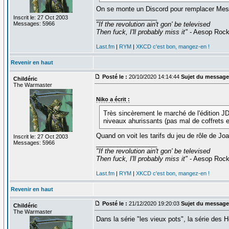
On se monte un Discord pour remplacer Mes
_________________
Inscrit le: 27 Oct 2003
Messages: 5966
"If the revolution ain't gon' be televised
Then fuck, I'll probably miss it"
- Aesop Roc
Last.fm
|
RYM
|
XKCD c'est bon, mangez-en !
Revenir en haut
Posté le :
20/10/2020 14:14:44
Sujet du message
Childéric
The Warmaster
Niko a écrit :
Très sincèrement le marché de l'édition JD
niveaux ahurissants (pas mal de coffrets e
Quand on voit les tarifs du jeu de rôle de J
Inscrit le: 27 Oct 2003
Messages: 5966
_________________
"If the revolution ain't gon' be televised
Then fuck, I'll probably miss it"
- Aesop Roc
Last.fm
|
RYM
|
XKCD c'est bon, mangez-en !
Revenir en haut
Posté le :
21/12/2020 19:20:03
Sujet du message
Childéric
The Warmaster
Dans la série "les vieux pots", la série de