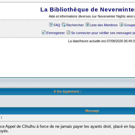
La Bibliothèque de Neverwinte
Aide et informations diverses sur Neverwinter Nights ains
FAQ
Rechercher
Liste des Membres
Groupes
S'enregistrer
Se connecter pour vérifier ses messages p
La date/heure actuelle est 07/08/2026 06:49:3
A lire également :
Message
 :
nce Appel de Cthulhu à force de ne jamais payer les ayants droit, placé en liquid
oyés.