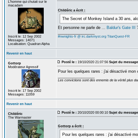
L'homme qui chutait sur le
macadam
Childéric a écrit :
The Secret of Monkey Island a 30 ans, alo
Et personne ne parle de ...
Baldur's Gate III
_________________
Inscrit le: 12 Sep 2002
#nwnights-fr @ irc.darkmyst.org
TitanQuest-FR
Messages: 14071
Localisation: Quadran Alpha
Revenir en haut
Posté le :
19/10/2020 21:07:56
Sujet du message
Gottorp
Modérateur Agressif
Pour les quelques rares : j'ai désactivé mon
_________________
Les convictions sont des ennemis de la vérité plus 
Inscrit le: 17 Sep 2002
Messages: 11059
Revenir en haut
Posté le :
20/10/2020 00:00:10
Sujet du message
Childéric
The Warmaster
Gottorp a écrit :
Pour les quelques rares : j'ai désactivé 