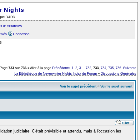
r Nights
i que D&D3.
 d'utilisateurs
rivés
Connexion
5
Page
733
sur
736
¤ Aller à la page
Précédente
1
,
2
,
3
...
732
,
733
,
734
,
735
,
736
Suivante
La Bibliothèque de Neverwinter Nights Index du Forum
»
Discussions Générales
Voir le sujet précédent
¤
Voir le sujet suivant
ation judiciaire. C'était prévisible et attendu, mais à l'occasion les