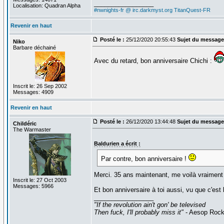
_________________
Localisation: Quadran Alpha
#nwnights-fr @ irc.darkmyst.org
TitanQuest-FR
Revenir en haut
Posté le :
25/12/2020 20:55:43
Sujet du message
Niko
Barbare déchainé
Avec du retard, bon anniversaire Chichi :
Inscrit le: 26 Sep 2002
Messages: 4909
Revenir en haut
Posté le :
26/12/2020 13:44:48
Sujet du message
Childéric
The Warmaster
Baldurien a écrit :
Par contre, bon anniversaire !
Merci. 35 ans maintenant, me voilà vraiment
Inscrit le: 27 Oct 2003
Messages: 5966
Et bon anniversaire à toi aussi, vu que c'est 
_________________
"If the revolution ain't gon' be televised
Then fuck, I'll probably miss it"
- Aesop Roc