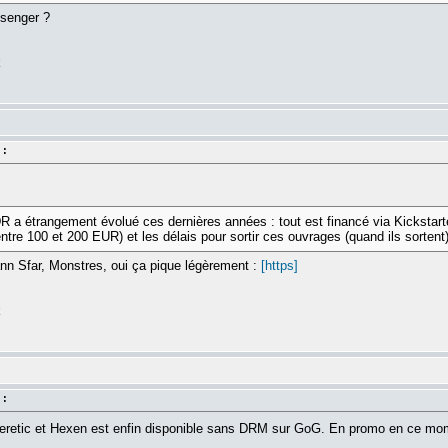
senger ?
k
 :
R a étrangement évolué ces dernières années : tout est financé via Kickstarte
ntre 100 et 200 EUR) et les délais pour sortir ces ouvrages (quand ils sortent)
oann Sfar, Monstres, oui ça pique légèrement :
[https]
k
 :
s Heretic et Hexen est enfin disponible sans DRM sur GoG. En promo en ce mom