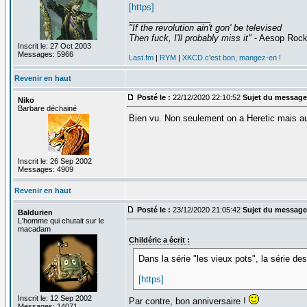
[https]
_________________
"If the revolution ain't gon' be televised
Then fuck, I'll probably miss it"
- Aesop Roc
Inscrit le: 27 Oct 2003
Messages: 5966
Last.fm
|
RYM
|
XKCD c'est bon, mangez-en !
Revenir en haut
Posté le :
22/12/2020 22:10:52
Sujet du message
Niko
Barbare déchainé
Bien vu. Non seulement on a Heretic mais aus
Inscrit le: 26 Sep 2002
Messages: 4909
Revenir en haut
Posté le :
23/12/2020 21:05:42
Sujet du message
Baldurien
L'homme qui chutait sur le
macadam
Childéric a écrit :
Dans la série "les vieux pots", la série 
[https]
Inscrit le: 12 Sep 2002
Par contre, bon anniversaire !
Messages: 14071