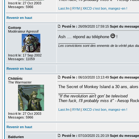
Inscrit le: 27 Oct 2003
Messages: 5966
Last.fm
|
RYM
|
XKCD c'est bon, mangez-en !
Revenir en haut
Posté le :
26/09/2020 17:59:15
Sujet du message
Gottorp
Modérateur Agressif
Ash .... répond au téléphone
!
_________________
Les convictions sont des ennemis de la vérité plus 
Inscrit le: 17 Sep 2002
Messages: 11059
Revenir en haut
Posté le :
06/10/2020 13:13:49
Sujet du message
Childéric
The Warmaster
The Secret of Monkey Island a 30 ans, alors 
_________________
"If the revolution ain't gon' be televised
Then fuck, I'll probably miss it"
- Aesop Roc
Last.fm
|
RYM
|
XKCD c'est bon, mangez-en !
Inscrit le: 27 Oct 2003
Messages: 5966
Revenir en haut
Posté le :
07/10/2020 21:20:19
Sujet du message
Baldurien