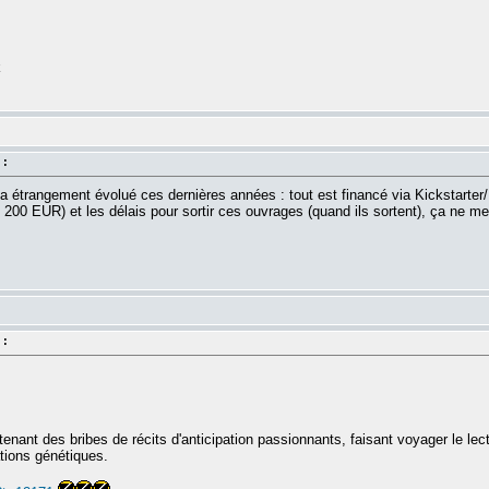
k
 :
a étrangement évolué ces dernières années : tout est financé via Kickstarter/
 200 EUR) et les délais pour sortir ces ouvrages (quand ils sortent), ça ne me 
 :
enant des bribes de récits d'anticipation passionnants, faisant voyager le l
ations génétiques.