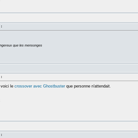
 :
dangereux que les mensonges
 :
voici le
crossover avec Ghostbuster
que personne n'attendait.
k
 :