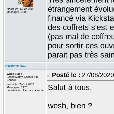
étrangement évolué
Inscrit le: 26 Sep 2002
Messages: 4909
financé via Kicksta
des coffrets s'est
(pas mal de coffret
pour sortir ces ouv
parait pas très sain
Revenir en haut
Posté le :
27/08/2020
WoodBlade
Grand Maître Chanteur du
Conseil
Inscrit le: 05 Oct 2002
Salut à tous,
Messages: 2173
Localisation: Par Issy la sortie
wesh, bien ?