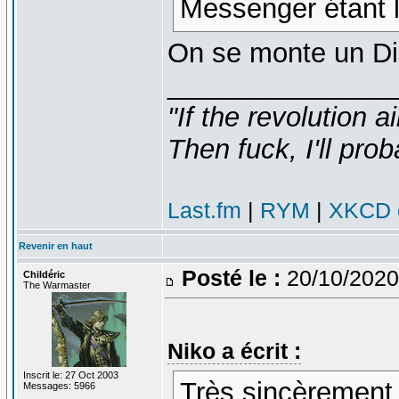
Messenger étant l
On se monte un Di
_______________
"If the revolution a
Then fuck, I'll prob
Last.fm
|
RYM
|
XKCD c
Revenir en haut
Posté le :
20/10/2020
Childéric
The Warmaster
Niko a écrit :
Inscrit le: 27 Oct 2003
Très sincèrement 
Messages: 5966