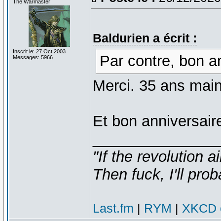
The Warmaster
Baldurien a écrit :
Inscrit le: 27 Oct 2003
Par contre, bon a
Messages: 5966
Merci. 35 ans main
Et bon anniversaire
_______________
"If the revolution a
Then fuck, I'll prob
Last.fm
|
RYM
|
XKCD c