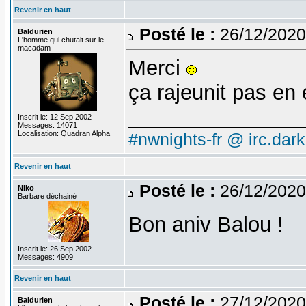
Revenir en haut
Posté le :
26/12/2020
Baldurien
L'homme qui chutait sur le
macadam
Merci
ça rajeunit pas en e
_______________
Inscrit le: 12 Sep 2002
Messages: 14071
Localisation: Quadran Alpha
#nwnights-fr @ irc.dar
Revenir en haut
Posté le :
26/12/2020
Niko
Barbare déchainé
Bon aniv Balou !
Inscrit le: 26 Sep 2002
Messages: 4909
Revenir en haut
Posté le :
27/12/2020
Baldurien