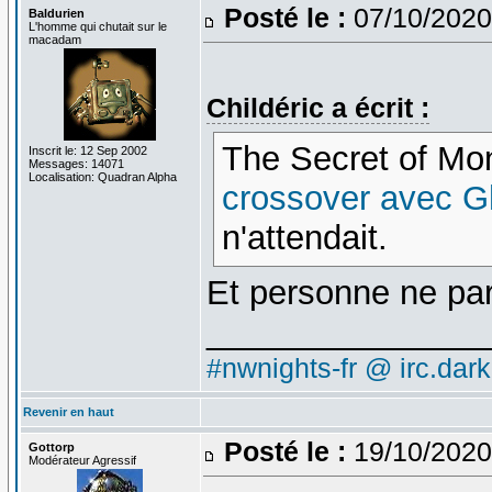
Posté le :
07/10/2020
Baldurien
L'homme qui chutait sur le
macadam
Childéric a écrit :
The Secret of Mon
Inscrit le: 12 Sep 2002
Messages: 14071
Localisation: Quadran Alpha
crossover avec G
n'attendait.
Et personne ne par
_______________
#nwnights-fr @ irc.dar
Revenir en haut
Posté le :
19/10/2020
Gottorp
Modérateur Agressif