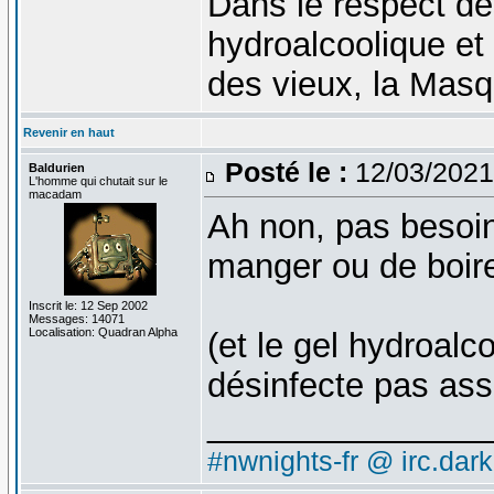
Dans le respect de
hydroalcoolique et
des vieux, la Masq
Revenir en haut
Posté le :
12/03/2021
Baldurien
L'homme qui chutait sur le
macadam
Ah non, pas besoin
manger ou de boire
Inscrit le: 12 Sep 2002
Messages: 14071
Localisation: Quadran Alpha
(et le gel hydroalc
désinfecte pas as
_______________
#nwnights-fr @ irc.dar