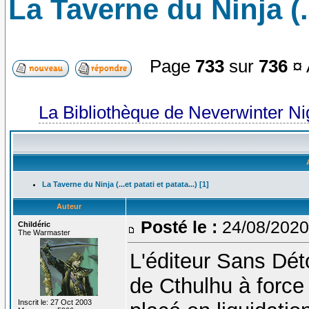
La Taverne du Ninja (...
Page
733
sur
736
¤ 
La Bibliothèque de Neverwinter N
La Taverne du Ninja (...et patati et patata...) [1]
Auteur
Posté le :
24/08/2020
Childéric
The Warmaster
L'éditeur Sans Déto
de Cthulhu à force 
Inscrit le: 27 Oct 2003