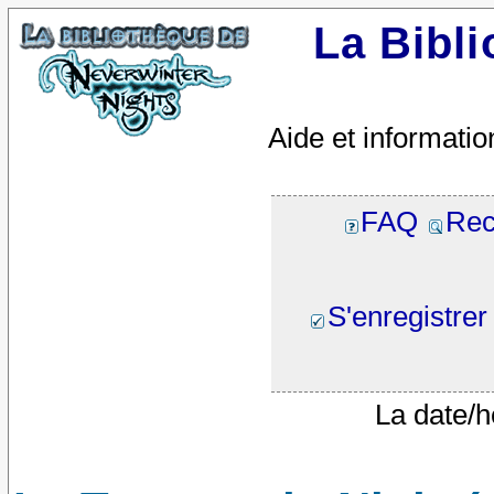
La Bibl
Aide et informatio
FAQ
Rec
S'enregistrer
La date/h