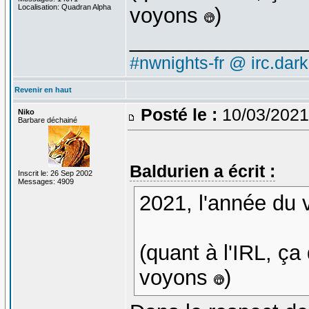
Localisation: Quadran Alpha
voyons
)
_______________
#nwnights-fr @ irc.dar
Revenir en haut
Posté le :
10/03/2021
Niko
Barbare déchainé
Baldurien a écrit :
Inscrit le: 26 Sep 2002
Messages: 4909
2021, l'année du 
(quant à l'IRL, 
voyons
)