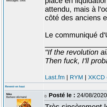
placé en liquidation
Messages: 5966
attendu, mais à l'
côté des anciens 
Le communiqué d'U
_______________
"If the revolution a
Then fuck, I'll prob
Last.fm
|
RYM
|
XKCD c
Revenir en haut
Posté le :
24/08/2020
Niko
Barbare déchainé
Très sincèrement l