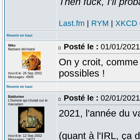
Then fuck, I'll prob
Last.fm
|
RYM
|
XKCD c
Revenir en haut
Posté le :
01/01/2021
Niko
Barbare déchainé
On y croit, comme 
possibles !
Inscrit le: 26 Sep 2002
Messages: 4909
Revenir en haut
Posté le :
02/01/2021
Baldurien
L'homme qui chutait sur le
macadam
2021, l'année du v
(quant à l'IRL, ç
Inscrit le: 12 Sep 2002
Messages: 14071