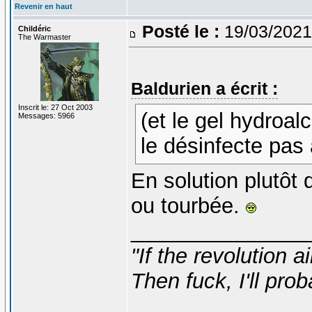
Revenir en haut
Posté le :
19/03/2021
Childéric
The Warmaster
Baldurien a écrit :
Inscrit le: 27 Oct 2003
(et le gel hydroal
Messages: 5966
le désinfecte pa
En solution plutôt
ou tourbée.
_______________
"If the revolution a
Then fuck, I'll prob