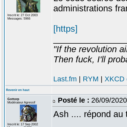
administrations fra
Inscrit le: 27 Oct 2003
Messages: 5966
[https]
_______________
"If the revolution a
Then fuck, I'll prob
Last.fm
|
RYM
|
XKCD c
Revenir en haut
Posté le :
26/09/2020
Gottorp
Modérateur Agressif
Ash .... répond au
_______________
Inscrit le: 17 Sep 2002