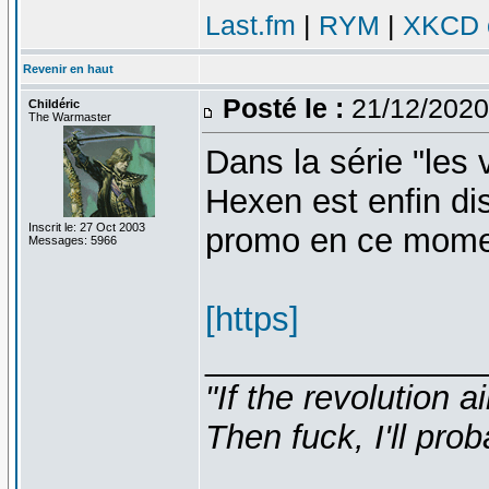
Last.fm
|
RYM
|
XKCD c
Revenir en haut
Posté le :
21/12/2020
Childéric
The Warmaster
Dans la série "les 
Hexen est enfin d
Inscrit le: 27 Oct 2003
promo en ce momen
Messages: 5966
[https]
_______________
"If the revolution a
Then fuck, I'll prob