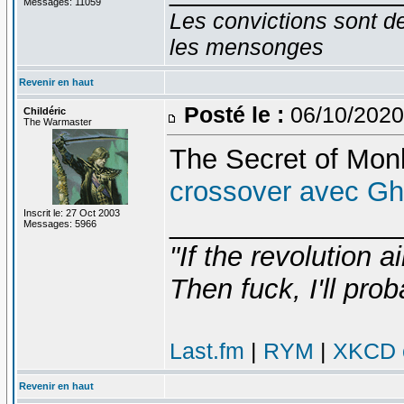
Messages: 11059
Les convictions sont d
les mensonges
Revenir en haut
Posté le :
06/10/2020
Childéric
The Warmaster
The Secret of Monk
crossover avec Gh
Inscrit le: 27 Oct 2003
_______________
Messages: 5966
"If the revolution a
Then fuck, I'll prob
Last.fm
|
RYM
|
XKCD c
Revenir en haut