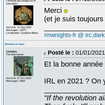
L'homme qui chutait sur le
macadam
Merci
(et je suis toujour
_______________
Inscrit le: 12 Sep 2002
Messages: 14071
Localisation: Quadran Alpha
#nwnights-fr @ irc.dar
Revenir en haut
Posté le :
01/01/2021
Childéric
The Warmaster
Et la bonne année 
Inscrit le: 27 Oct 2003
IRL en 2021 ? On y
Messages: 5966
_______________
"If the revolution a