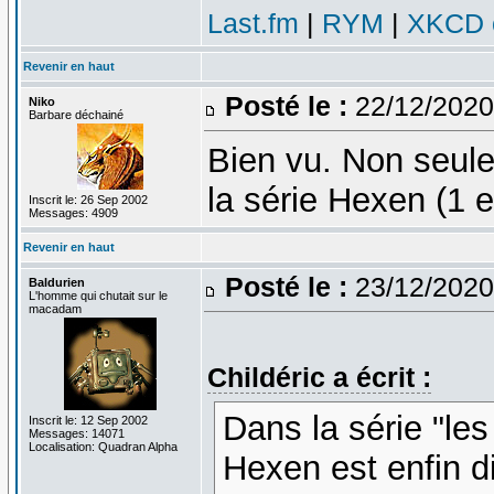
Last.fm
|
RYM
|
XKCD c
Revenir en haut
Posté le :
22/12/2020
Niko
Barbare déchainé
Bien vu. Non seule
la série Hexen (1 e
Inscrit le: 26 Sep 2002
Messages: 4909
Revenir en haut
Posté le :
23/12/2020
Baldurien
L'homme qui chutait sur le
macadam
Childéric a écrit :
Dans la série "les
Inscrit le: 12 Sep 2002
Messages: 14071
Localisation: Quadran Alpha
Hexen est enfin 