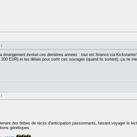
k
 :
a étrangement évolué ces dernières années : tout est financé via Kickstarter/
 200 EUR) et les délais pour sortir ces ouvrages (quand ils sortent), ça ne me 
 :
enant des bribes de récits d'anticipation passionnants, faisant voyager le l
ations génétiques.