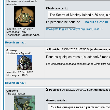
L'homme qui chutait sur le
macadam
Childéric a écrit :
The Secret of Monkey Island a 30 ans, alo
Et personne ne parle de ...
Baldur's Gate III
_________________
Inscrit le: 12 Sep 2002
#nwnights-fr @ irc.darkmyst.org
TitanQuest-FR
Messages: 14071
Localisation: Quadran Alpha
Revenir en haut
Posté le :
19/10/2020 21:07:56
Sujet du message
Gottorp
Modérateur Agressif
Pour les quelques rares : j'ai désactivé mon
_________________
Les convictions sont des ennemis de la vérité plus 
Inscrit le: 17 Sep 2002
Messages: 11059
Revenir en haut
Posté le :
20/10/2020 00:00:10
Sujet du message
Childéric
The Warmaster
Gottorp a écrit :
Pour les quelques rares : j'ai désactivé 