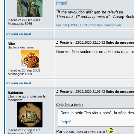
[https]
_________________
"If the revolution ain't gon' be televised
Then fuck, I'll probably miss it"
- Aesop Roc
Inscrit le: 27 Oct 2003
Messages: 5966
Last.fm
|
RYM
|
XKCD c'est bon, mangez-en !
Revenir en haut
Posté le :
22/12/2020 22:10:52
Sujet du message
Niko
Barbare déchainé
Bien vu. Non seulement on a Heretic mais aus
Inscrit le: 26 Sep 2002
Messages: 4909
Revenir en haut
Posté le :
23/12/2020 21:05:42
Sujet du message
Baldurien
L'homme qui chutait sur le
macadam
Childéric a écrit :
Dans la série "les vieux pots", la série 
[https]
Inscrit le: 12 Sep 2002
Par contre, bon anniversaire !
Messages: 14071