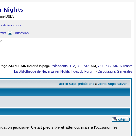
r Nights
i que D&D3.
 d'utilisateurs
rivés
Connexion
2
Page
733
sur
736
¤ Aller à la page
Précédente
1
,
2
,
3
...
732
,
733
,
734
,
735
,
736
Suivante
La Bibliothèque de Neverwinter Nights Index du Forum
»
Discussions Générales
Voir le sujet précédent
¤
Voir le sujet suivant
ation judiciaire. C'était prévisible et attendu, mais à l'occasion les