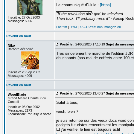
Le communiqué d'Ulule :
[https]
_________________
"If the revolution ain't gon' be televised
Inscrit le: 27 Oct 2003
Then fuck, I'll probably miss it"
- Aesop Roc
Messages: 5966
Last.fm
|
RYM
|
XKCD c'est bon, mangez-en !
Revenir en haut
Posté le :
24/08/2020 17:10:19
Sujet du message
Niko
Barbare déchainé
Très sincèrement le marché de l'édition JDR 
ahurissants (pas mal de coffrets entre 100 et
Inscrit le: 26 Sep 2002
Messages: 4909
Revenir en haut
Posté le :
27/08/2020 13:43:27
Sujet du message
WoodBlade
Grand Maître Chanteur du
Conseil
Salut à tous,
Inscrit le: 05 Oct 2002
Messages: 2173
wesh, bien ?
Localisation: Par Issy la sortie
je suis retombé sur des vieux docs word cont
gadgets futuristes rencontraient les manipul
Et j'ai vérifié, le lien est toujours actif :