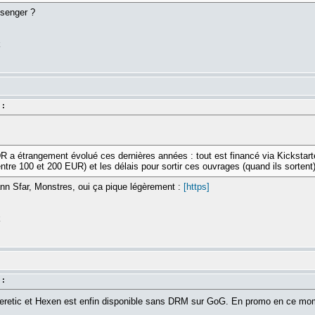
senger ?
k
 :
R a étrangement évolué ces dernières années : tout est financé via Kickstarte
ntre 100 et 200 EUR) et les délais pour sortir ces ouvrages (quand ils sortent)
oann Sfar, Monstres, oui ça pique légèrement :
[https]
k
 :
s Heretic et Hexen est enfin disponible sans DRM sur GoG. En promo en ce mom