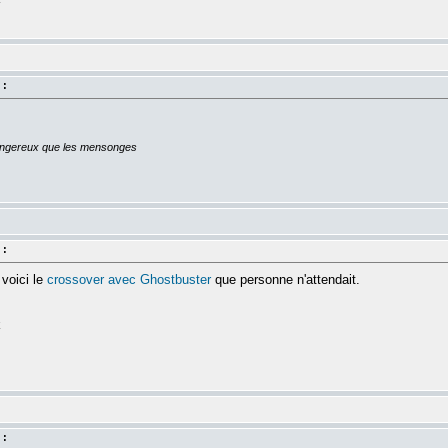
 :
dangereux que les mensonges
 :
voici le
crossover avec Ghostbuster
que personne n'attendait.
k
 :