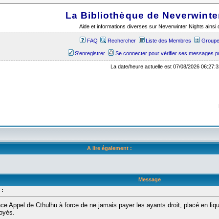
La Bibliothèque de Neverwinte
Aide et informations diverses sur Neverwinter Nights ains
FAQ
Rechercher
Liste des Membres
Groupes
S'enregistrer
Se connecter pour vérifier ses messages p
La date/heure actuelle est 07/08/2026 06:27:3
A lire également :
Message
 :
nce Appel de Cthulhu à force de ne jamais payer les ayants droit, placé en liquid
oyés.