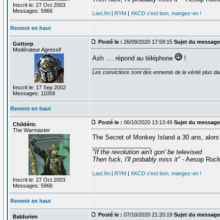
Inscrit le: 27 Oct 2003
Messages: 5966
Last.fm
|
RYM
|
XKCD c'est bon, mangez-en !
Revenir en haut
Posté le :
26/09/2020 17:59:15
Sujet du message
Gottorp
Modérateur Agressif
Ash .... répond au téléphone
!
_________________
Les convictions sont des ennemis de la vérité plus 
Inscrit le: 17 Sep 2002
Messages: 11059
Revenir en haut
Posté le :
06/10/2020 13:13:49
Sujet du message
Childéric
The Warmaster
The Secret of Monkey Island a 30 ans, alors 
_________________
"If the revolution ain't gon' be televised
Then fuck, I'll probably miss it"
- Aesop Roc
Last.fm
|
RYM
|
XKCD c'est bon, mangez-en !
Inscrit le: 27 Oct 2003
Messages: 5966
Revenir en haut
Posté le :
07/10/2020 21:20:19
Sujet du message
Baldurien