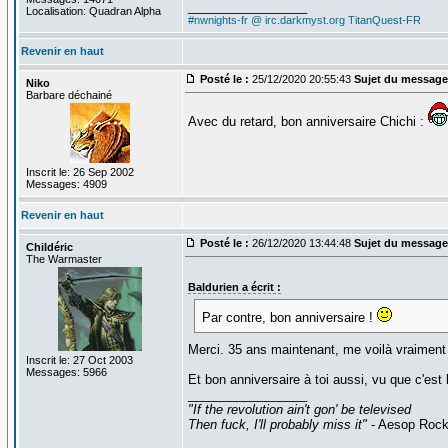
_________________
Localisation: Quadran Alpha
#nwnights-fr @ irc.darkmyst.org
TitanQuest-FR
Revenir en haut
Posté le :
25/12/2020 20:55:43
Sujet du message
Niko
Barbare déchainé
Avec du retard, bon anniversaire Chichi :
Inscrit le: 26 Sep 2002
Messages: 4909
Revenir en haut
Posté le :
26/12/2020 13:44:48
Sujet du message
Childéric
The Warmaster
Baldurien a écrit :
Par contre, bon anniversaire !
Merci. 35 ans maintenant, me voilà vraiment
Inscrit le: 27 Oct 2003
Messages: 5966
Et bon anniversaire à toi aussi, vu que c'est 
_________________
"If the revolution ain't gon' be televised
Then fuck, I'll probably miss it"
- Aesop Roc