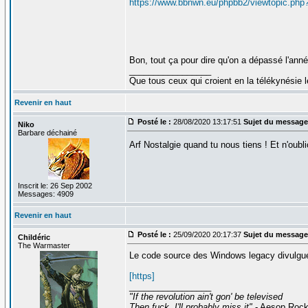
https://www.bbnwn.eu/phpbb2/viewtopic.php
Bon, tout ça pour dire qu'on a dépassé l'ann
_________________
Que tous ceux qui croient en la télékynésie
Revenir en haut
Posté le :
28/08/2020 13:17:51
Sujet du message
Niko
Barbare déchainé
Arf Nostalgie quand tu nous tiens ! Et n'oubli
Inscrit le: 26 Sep 2002
Messages: 4909
Revenir en haut
Posté le :
25/09/2020 20:17:37
Sujet du message
Childéric
The Warmaster
Le code source des Windows legacy divulgués
[https]
_________________
"If the revolution ain't gon' be televised
Then fuck, I'll probably miss it"
- Aesop Roc