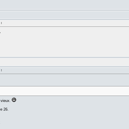
 :
 :
 vieux.
le 26.
k