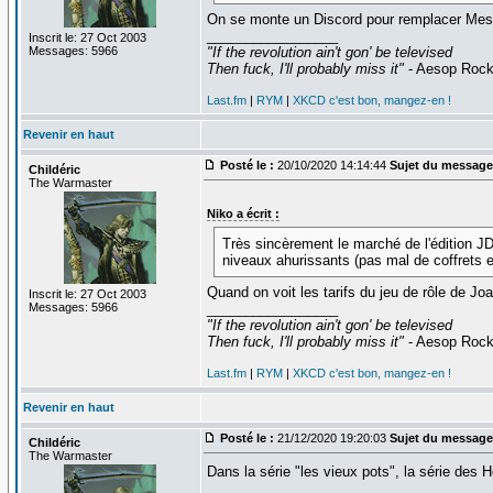
On se monte un Discord pour remplacer Mes
_________________
Inscrit le: 27 Oct 2003
Messages: 5966
"If the revolution ain't gon' be televised
Then fuck, I'll probably miss it"
- Aesop Roc
Last.fm
|
RYM
|
XKCD c'est bon, mangez-en !
Revenir en haut
Posté le :
20/10/2020 14:14:44
Sujet du message
Childéric
The Warmaster
Niko a écrit :
Très sincèrement le marché de l'édition JD
niveaux ahurissants (pas mal de coffrets e
Quand on voit les tarifs du jeu de rôle de J
Inscrit le: 27 Oct 2003
Messages: 5966
_________________
"If the revolution ain't gon' be televised
Then fuck, I'll probably miss it"
- Aesop Roc
Last.fm
|
RYM
|
XKCD c'est bon, mangez-en !
Revenir en haut
Posté le :
21/12/2020 19:20:03
Sujet du message
Childéric
The Warmaster
Dans la série "les vieux pots", la série de