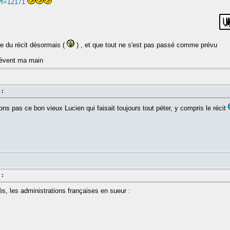
?t=12171
ée du récit désormais (
) , et que tout ne s'est pas passé comme prévu
 lèvent ma main
 :
ons pas ce bon vieux Lucien qui faisait toujours tout péter, y compris le récit
 :
, les administrations françaises en sueur :
k