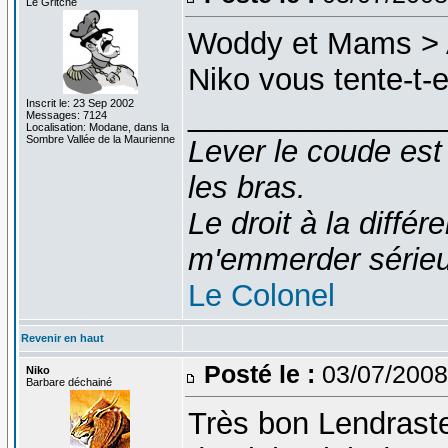
Le Gritche
Woddy et Mams > Al
Niko vous tente-t-e
Inscrit le: 23 Sep 2002
_______________
Messages: 7124
Localisation: Modane, dans la
Sombre Vallée de la Maurienne
Lever le coude est
les bras.
Le droit à la diff
m'emmerder série
Le Colonel
Revenir en haut
Posté le :
03/07/2008
Niko
Barbare déchainé
Très bon Lendraste