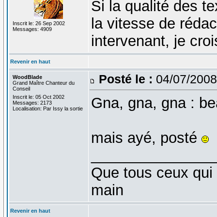
Si la qualité des t
la vitesse de réda
Inscrit le: 26 Sep 2002
Messages: 4909
intervenant, je cro
Revenir en haut
Posté le :
04/07/2008
WoodBlade
Grand Maître Chanteur du
Conseil
Inscrit le: 05 Oct 2002
Gna, gna, gna : be
Messages: 2173
Localisation: Par Issy la sortie
mais ayé, posté
_______________
Que tous ceux qui 
main
Revenir en haut