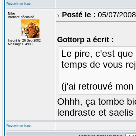
Revenir en haut
Posté le :
05/07/2008
Niko
Barbare déchainé
Gottorp a écrit :
Inscrit le: 26 Sep 2002
Messages: 4909
Le pire, c'est que
temps de vous rej
(j'ai retrouvé mon
Ohhh, ça tombe bi
lendraste et saeli
Revenir en haut
Montrer les messages depuis :