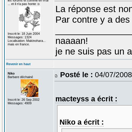
les forums et comme en vrai
... et il n'a pas honte :o
La réponse est non.
Par contre y a des
_______________
Inscrit le: 18 Juin 2004
Messages: 1324
naaaan!
Localisation: Makinohara...
mais en france.
je ne suis pas un 
Revenir en haut
Posté le :
04/07/2008
Niko
Barbare déchainé
macteyss a écrit :
Inscrit le: 26 Sep 2002
Messages: 4909
Niko a écrit :