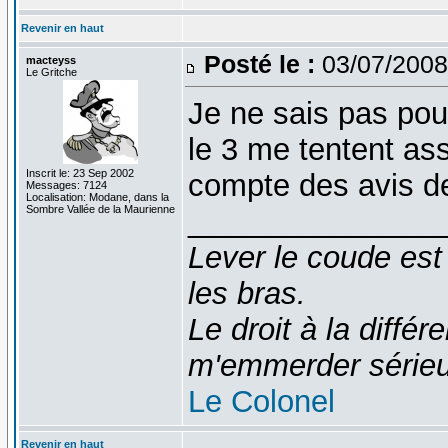
Revenir en haut
Posté le :
03/07/2008
macteyss
Le Gritche
Je ne sais pas pour
le 3 me tentent as
Inscrit le: 23 Sep 2002
compte des avis de
Messages: 7124
Localisation: Modane, dans la
Sombre Vallée de la Maurienne
_______________
Lever le coude est
les bras.
Le droit à la diff
m'emmerder série
Le Colonel
Revenir en haut