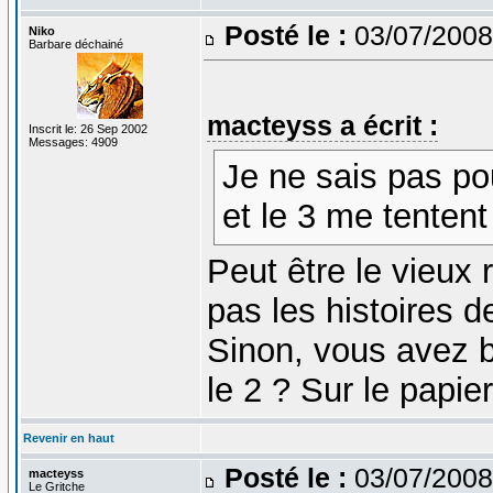
Posté le :
03/07/2008
Niko
Barbare déchainé
macteyss a écrit :
Inscrit le: 26 Sep 2002
Messages: 4909
Je ne sais pas pou
et le 3 me tentent
Peut être le vieux 
pas les histoires d
Sinon, vous avez b
le 2 ? Sur le papier
Revenir en haut
Posté le :
03/07/2008
macteyss
Le Gritche