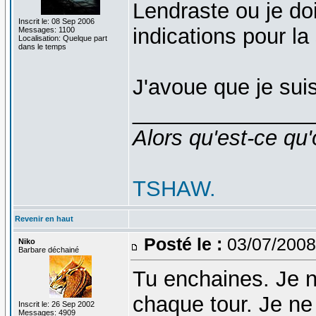
Lendraste ou je do
Inscrit le: 08 Sep 2006
indications pour la 
Messages: 1100
Localisation: Quelque part
dans le temps
J'avoue que je sui
_______________
Alors qu'est-ce qu'
TSHAW.
Revenir en haut
Posté le :
03/07/2008
Niko
Barbare déchainé
Tu enchaines. Je n
chaque tour. Je ne 
Inscrit le: 26 Sep 2002
Messages: 4909