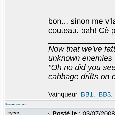
bon... sinon me v'l
couteau. bah! Cè 
_______________
Now that we've fat
unknown enemies -
"Oh no did you see
cabbage drifts on d
Vainqueur
BB1
,
BB3
,
Revenir en haut
Posté le :
03/07/2008
macteyss