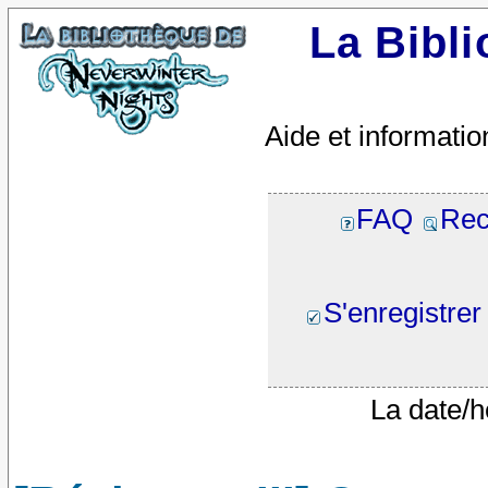
La Bibl
Aide et informatio
FAQ
Rec
S'enregistrer
La date/h