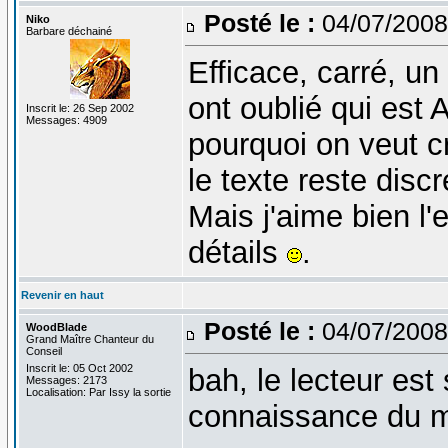
Posté le :
04/07/2008
Niko
Barbare déchainé
Efficace, carré, u
ont oublié qui est
Inscrit le: 26 Sep 2002
Messages: 4909
pourquoi on veut cr
le texte reste disc
Mais j'aime bien l'e
détails
.
Revenir en haut
Posté le :
04/07/2008
WoodBlade
Grand Maître Chanteur du
Conseil
Inscrit le: 05 Oct 2002
bah, le lecteur est
Messages: 2173
Localisation: Par Issy la sortie
connaissance du m