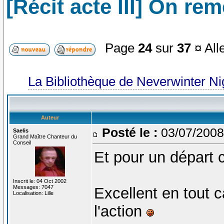
[Récit acte III] On re
Page
24
sur
37
¤ All
La Bibliothèque de Neverwinter N
Auteur
Posté le :
03/07/2008
Saelis
Grand Maître Chanteur du
Conseil
Et pour un départ c
Inscrit le: 04 Oct 2002
Messages: 7047
Excellent en tout 
Localisation: Lille
l'action