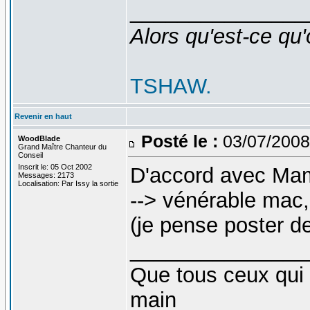
_______________
Alors qu'est-ce qu'
TSHAW.
Revenir en haut
Posté le :
03/07/2008
WoodBlade
Grand Maître Chanteur du
Conseil
Inscrit le: 05 Oct 2002
D'accord avec Mam
Messages: 2173
Localisation: Par Issy la sortie
--> vénérable mac,
(je pense poster de
_______________
Que tous ceux qui 
main