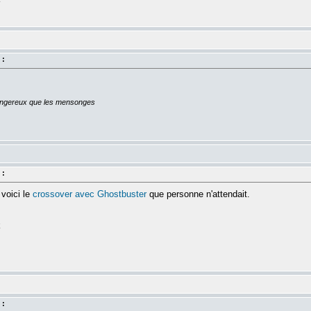
 :
dangereux que les mensonges
 :
voici le
crossover avec Ghostbuster
que personne n'attendait.
k
 :