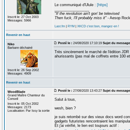
Le communiqué d'Ulule :
[https]
_________________
"If the revolution ain't gon' be televised
Inscrit le: 27 Oct 2003
Then fuck, I'll probably miss it"
- Aesop Roc
Messages: 5966
Last.fm
|
RYM
|
XKCD c'est bon, mangez-en !
Revenir en haut
Posté le :
24/08/2020 17:10:19
Sujet du message
Niko
Barbare déchainé
Très sincèrement le marché de l'édition JDR 
ahurissants (pas mal de coffrets entre 100 et
Inscrit le: 26 Sep 2002
Messages: 4909
Revenir en haut
Posté le :
27/08/2020 13:43:27
Sujet du message
WoodBlade
Grand Maître Chanteur du
Conseil
Salut à tous,
Inscrit le: 05 Oct 2002
Messages: 2173
wesh, bien ?
Localisation: Par Issy la sortie
je suis retombé sur des vieux docs word cont
gadgets futuristes rencontraient les manipul
Et j'ai vérifié, le lien est toujours actif :