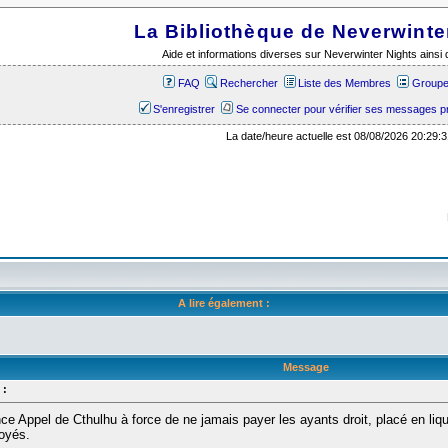
La Bibliothèque de Neverwinte
Aide et informations diverses sur Neverwinter Nights ains
FAQ
Rechercher
Liste des Membres
Groupes
S'enregistrer
Se connecter pour vérifier ses messages p
La date/heure actuelle est 08/08/2026 20:29:3
A lire également :
Message
 :
nce Appel de Cthulhu à force de ne jamais payer les ayants droit, placé en liquid
oyés.