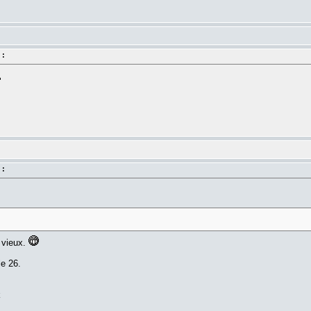
 :
 :
 vieux.
le 26.
k