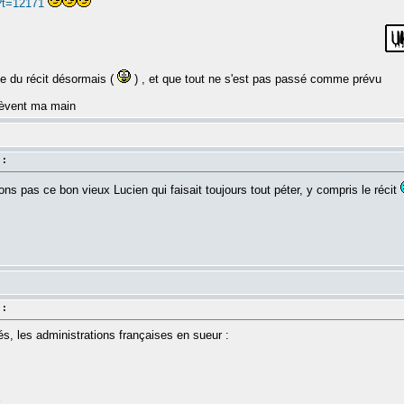
?t=12171
ée du récit désormais (
) , et que tout ne s'est pas passé comme prévu
 lèvent ma main
 :
ons pas ce bon vieux Lucien qui faisait toujours tout péter, y compris le récit
 :
, les administrations françaises en sueur :
k