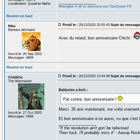
_________________
Localisation: Quadran Alpha
#nwnights-fr @ irc.darkmyst.org
TitanQuest-FR
Revenir en haut
Posté le :
25/12/2020 20:55:43
Sujet du message
Niko
Barbare déchainé
Avec du retard, bon anniversaire Chichi :
Inscrit le: 26 Sep 2002
Messages: 4909
Revenir en haut
Posté le :
26/12/2020 13:44:48
Sujet du message
Childéric
The Warmaster
Baldurien a écrit :
Par contre, bon anniversaire !
Merci. 35 ans maintenant, me voilà vraiment
Inscrit le: 27 Oct 2003
Messages: 5966
Et bon anniversaire à toi aussi, vu que c'est 
_________________
"If the revolution ain't gon' be televised
Then fuck, I'll probably miss it"
- Aesop Roc