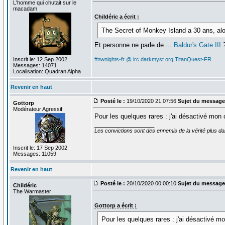
L'homme qui chutait sur le
macadam
Childéric a écrit :
The Secret of Monkey Island a 30 ans, alo
Et personne ne parle de ...
Baldur's Gate III
_________________
Inscrit le: 12 Sep 2002
#nwnights-fr @ irc.darkmyst.org
TitanQuest-FR
Messages: 14071
Localisation: Quadran Alpha
Revenir en haut
Posté le :
19/10/2020 21:07:56
Sujet du message
Gottorp
Modérateur Agressif
Pour les quelques rares : j'ai désactivé mon
_________________
Les convictions sont des ennemis de la vérité plus 
Inscrit le: 17 Sep 2002
Messages: 11059
Revenir en haut
Posté le :
20/10/2020 00:00:10
Sujet du message
Childéric
The Warmaster
Gottorp a écrit :
Pour les quelques rares : j'ai désactivé 