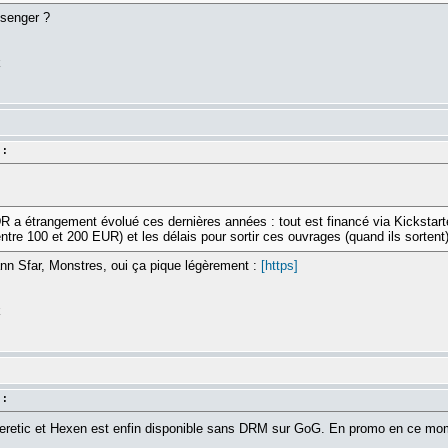
senger ?
k
 :
R a étrangement évolué ces dernières années : tout est financé via Kickstarte
ntre 100 et 200 EUR) et les délais pour sortir ces ouvrages (quand ils sortent)
oann Sfar, Monstres, oui ça pique légèrement :
[https]
k
 :
s Heretic et Hexen est enfin disponible sans DRM sur GoG. En promo en ce mom