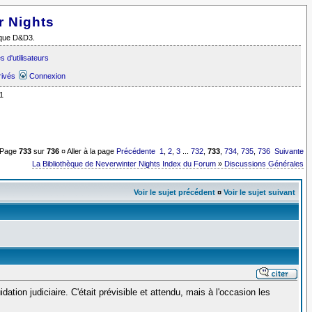
r Nights
i que D&D3.
 d'utilisateurs
rivés
Connexion
1
Page
733
sur
736
¤ Aller à la page
Précédente
1
,
2
,
3
...
732
,
733
,
734
,
735
,
736
Suivante
La Bibliothèque de Neverwinter Nights Index du Forum
»
Discussions Générales
Voir le sujet précédent
¤
Voir le sujet suivant
ation judiciaire. C'était prévisible et attendu, mais à l'occasion les