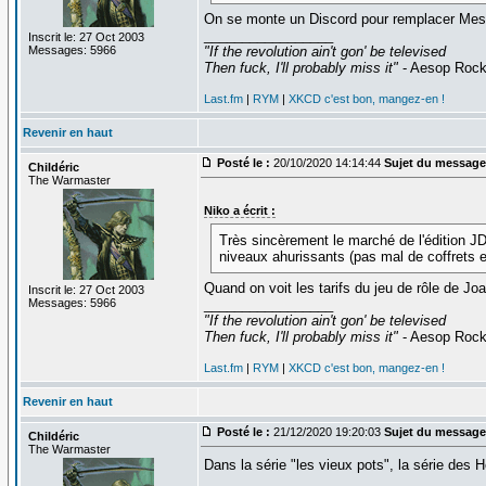
On se monte un Discord pour remplacer Mes
_________________
Inscrit le: 27 Oct 2003
Messages: 5966
"If the revolution ain't gon' be televised
Then fuck, I'll probably miss it"
- Aesop Roc
Last.fm
|
RYM
|
XKCD c'est bon, mangez-en !
Revenir en haut
Posté le :
20/10/2020 14:14:44
Sujet du message
Childéric
The Warmaster
Niko a écrit :
Très sincèrement le marché de l'édition JD
niveaux ahurissants (pas mal de coffrets e
Quand on voit les tarifs du jeu de rôle de J
Inscrit le: 27 Oct 2003
Messages: 5966
_________________
"If the revolution ain't gon' be televised
Then fuck, I'll probably miss it"
- Aesop Roc
Last.fm
|
RYM
|
XKCD c'est bon, mangez-en !
Revenir en haut
Posté le :
21/12/2020 19:20:03
Sujet du message
Childéric
The Warmaster
Dans la série "les vieux pots", la série de