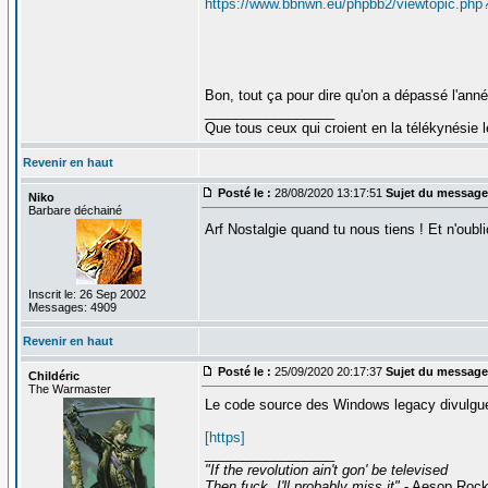
https://www.bbnwn.eu/phpbb2/viewtopic.php
Bon, tout ça pour dire qu'on a dépassé l'ann
_________________
Que tous ceux qui croient en la télékynésie
Revenir en haut
Posté le :
28/08/2020 13:17:51
Sujet du message
Niko
Barbare déchainé
Arf Nostalgie quand tu nous tiens ! Et n'oubli
Inscrit le: 26 Sep 2002
Messages: 4909
Revenir en haut
Posté le :
25/09/2020 20:17:37
Sujet du message
Childéric
The Warmaster
Le code source des Windows legacy divulgués
[https]
_________________
"If the revolution ain't gon' be televised
Then fuck, I'll probably miss it"
- Aesop Roc