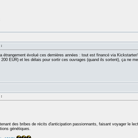
k
 :
a étrangement évolué ces dernières années : tout est financé via Kickstarter/
 200 EUR) et les délais pour sortir ces ouvrages (quand ils sortent), ça ne me 
 :
enant des bribes de récits d'anticipation passionnants, faisant voyager le l
ations génétiques.