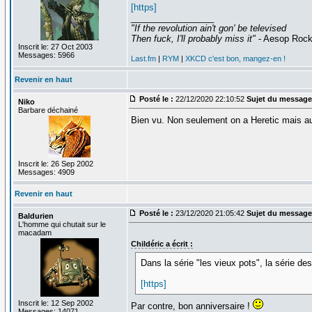
[https]
_________________
"If the revolution ain't gon' be televised
Then fuck, I'll probably miss it"
- Aesop Roc
Inscrit le: 27 Oct 2003
Messages: 5966
Last.fm
|
RYM
|
XKCD c'est bon, mangez-en !
Revenir en haut
Posté le :
22/12/2020 22:10:52
Sujet du message
Niko
Barbare déchainé
Bien vu. Non seulement on a Heretic mais aus
Inscrit le: 26 Sep 2002
Messages: 4909
Revenir en haut
Posté le :
23/12/2020 21:05:42
Sujet du message
Baldurien
L'homme qui chutait sur le
macadam
Childéric a écrit :
Dans la série "les vieux pots", la série 
[https]
Inscrit le: 12 Sep 2002
Par contre, bon anniversaire !
Messages: 14071