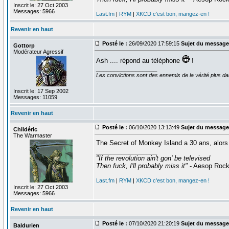
Inscrit le: 27 Oct 2003
Messages: 5966
Last.fm
|
RYM
|
XKCD c'est bon, mangez-en !
Revenir en haut
Posté le :
26/09/2020 17:59:15
Sujet du message
Gottorp
Modérateur Agressif
Ash .... répond au téléphone
!
_________________
Les convictions sont des ennemis de la vérité plus 
Inscrit le: 17 Sep 2002
Messages: 11059
Revenir en haut
Posté le :
06/10/2020 13:13:49
Sujet du message
Childéric
The Warmaster
The Secret of Monkey Island a 30 ans, alors 
_________________
"If the revolution ain't gon' be televised
Then fuck, I'll probably miss it"
- Aesop Roc
Last.fm
|
RYM
|
XKCD c'est bon, mangez-en !
Inscrit le: 27 Oct 2003
Messages: 5966
Revenir en haut
Posté le :
07/10/2020 21:20:19
Sujet du message
Baldurien