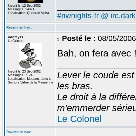
_______________
Inscrit le: 12 Sep 2002
Messages: 14071
Localisation: Quadran Alpha
#nwnights-fr @ irc.dar
Revenir en haut
Posté le :
08/05/2006
macteyss
Le Gritche
Bah, on fera avec !
_______________
Inscrit le: 23 Sep 2002
Lever le coude est
Messages: 7124
Localisation: Modane, dans la
Sombre Vallée de la Maurienne
les bras.
Le droit à la diff
m'emmerder série
Le Colonel
Revenir en haut