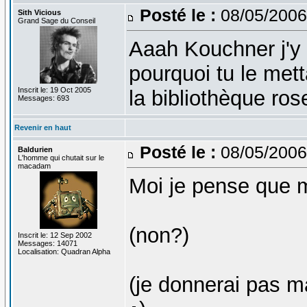
Posté le :
08/05/2006
Sith Vicious
Grand Sage du Conseil
Aaah Kouchner j'y 
pourquoi tu le met
Inscrit le: 19 Oct 2005
la bibliothèque ros
Messages: 693
Revenir en haut
Posté le :
08/05/2006
Baldurien
L'homme qui chutait sur le
macadam
Moi je pense que m
(non?)
Inscrit le: 12 Sep 2002
Messages: 14071
Localisation: Quadran Alpha
(je donnerai pas 