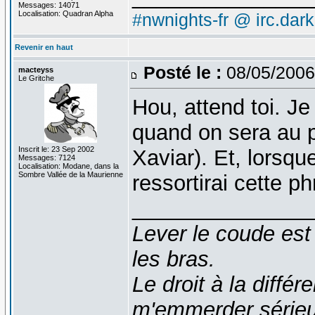
Messages: 14071
Localisation: Quadran Alpha
#nwnights-fr @ irc.dar
Revenir en haut
Posté le :
08/05/2006
macteyss
Le Gritche
Hou, attend toi. J
quand on sera au p
Inscrit le: 23 Sep 2002
Xaviar). Et, lorsque
Messages: 7124
Localisation: Modane, dans la
Sombre Vallée de la Maurienne
ressortirai cette p
_______________
Lever le coude est
les bras.
Le droit à la diff
m'emmerder série