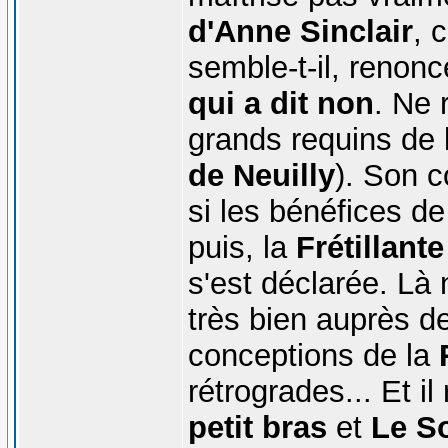
d'Anne Sinclair
, 
semble-t-il, renonc
qui a dit non
. Ne 
grands requins de l
de Neuilly
). Son 
si les bénéfices de
puis, la
Frétillant
s'est déclarée. Là 
très bien auprès de
conceptions de la
rétrogrades... Et il
petit bras
et
Le So