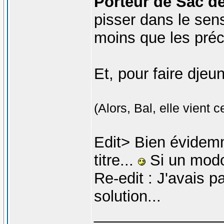
Porteur de Sac de
pisser dans le sen
moins que les préc
Et, pour faire djeu
(Alors, Bal, elle vient c
Edit> Bien évidemm
titre...
Si un modo 
Re-edit : J'avais p
solution...
_______________