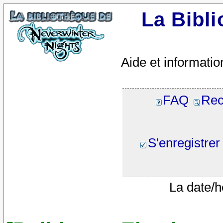
La Bibl
Aide et informatio
FAQ
Rec
S'enregistrer
La date/h