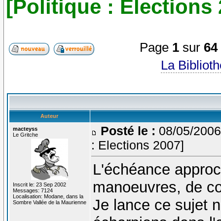
[Politique : Elections
Page
1
sur
64
La Bibliot
Auteur
Posté le :
08/05/2006
macteyss
Le Gritche
: Elections 2007]
L'échéance approc
manoeuvres, de cou
Inscrit le: 23 Sep 2002
Messages: 7124
Localisation: Modane, dans la
Je lance ce sujet 
Sombre Vallée de la Maurienne