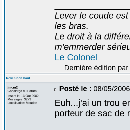
_______________
Lever le coude est
les bras.
Le droit à la diff
m'emmerder série
Le Colonel
Dernière édition par
Revenir en haut
Posté le :
08/05/2006
jmcm2
Concierge du Forum
Inscrit le: 13 Oct 2002
Messages: 3273
Euh...j'ai un trou 
Localisation: Meudon
porteur de sac de 