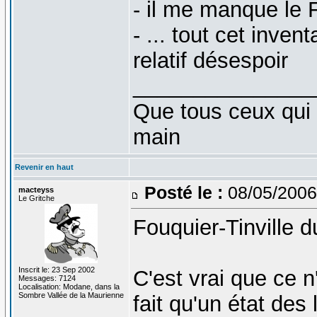
- il me manque le 
- ... tout cet inve
relatif désespoir
_______________
Que tous ceux qui 
main
Revenir en haut
Posté le :
08/05/2006
macteyss
Le Gritche
Fouquier-Tinville 
Inscrit le: 23 Sep 2002
C'est vrai que ce n'
Messages: 7124
Localisation: Modane, dans la
Sombre Vallée de la Maurienne
fait qu'un état des 