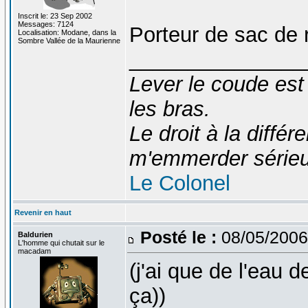
Inscrit le: 23 Sep 2002
Messages: 7124
Porteur de sac de 
Localisation: Modane, dans la
Sombre Vallée de la Maurienne
_______________
Lever le coude est
les bras.
Le droit à la diff
m'emmerder série
Le Colonel
Revenir en haut
Posté le :
08/05/2006
Baldurien
L'homme qui chutait sur le
macadam
(j'ai que de l'eau d
ça))