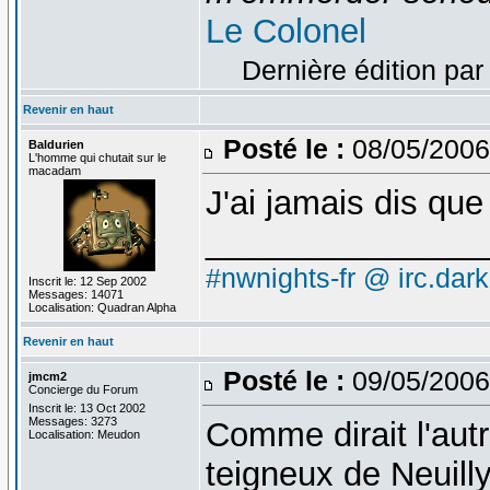
Le Colonel
Dernière édition par
Revenir en haut
Posté le :
08/05/2006
Baldurien
L'homme qui chutait sur le
macadam
J'ai jamais dis que
_______________
#nwnights-fr @ irc.dar
Inscrit le: 12 Sep 2002
Messages: 14071
Localisation: Quadran Alpha
Revenir en haut
Posté le :
09/05/2006
jmcm2
Concierge du Forum
Inscrit le: 13 Oct 2002
Messages: 3273
Comme dirait l'autre
Localisation: Meudon
teigneux de Neuilly