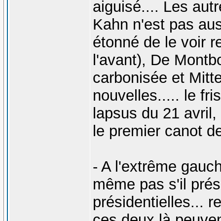
aiguisé.... Les au
Kahn n'est pas aussi
étonné de le voir r
l'avant), De Montb
carbonisée et Mitt
nouvelles..... le fr
lapsus du 21 avril,
le premier canot d
- A l'extrême gauc
même pas s'il prés
présidentielles... r
ces deux là peuven