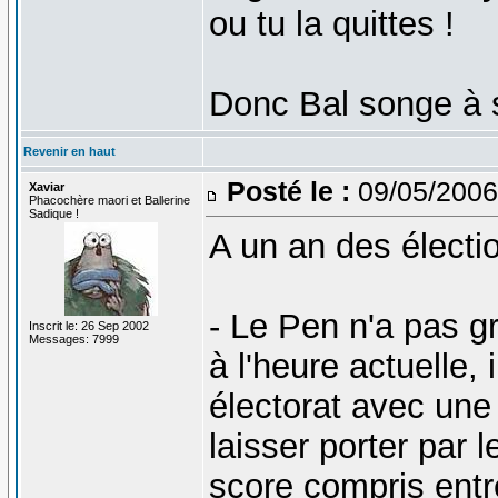
ou tu la quittes !
Donc Bal songe à s'
Revenir en haut
Posté le :
09/05/2006
Xaviar
Phacochère maori et Ballerine
Sadique !
A un an des électio
- Le Pen n'a pas g
Inscrit le: 26 Sep 2002
Messages: 7999
à l'heure actuelle,
électorat avec une
laisser porter par
score compris entre