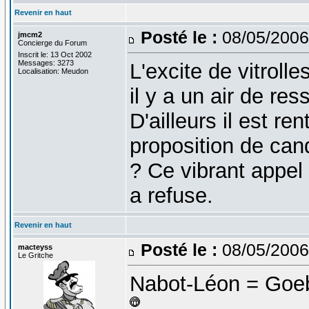
Revenir en haut
Posté le :
08/05/2006
jmcm2
Concierge du Forum
Inscrit le: 13 Oct 2002
Messages: 3273
L'excite de vitrolle
Localisation: Meudon
il y a un air de re
D'ailleurs il est re
proposition de ca
? Ce vibrant appel 
a refuse.
Revenir en haut
Posté le :
08/05/2006
macteyss
Le Gritche
Nabot-Léon = Goebb