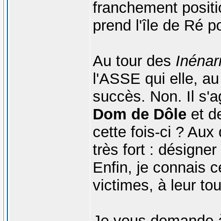
franchement positio
prend l'île de Ré pou
Au tour des
Inénar
l'ASSE qui elle, a
succès. Non. Il s'a
Dom de Dôle
et de
cette fois-ci ? Aux 
très fort : désigne
Enfin, je connais c
victimes, à leur to
Je vous demande 