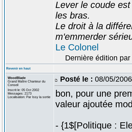
Lever le coude est
les bras.
Le droit à la diff
m'emmerder série
Le Colonel
Dernière édition par
Revenir en haut
Posté le :
08/05/2006
WoodBlade
Grand Maître Chanteur du
Conseil
Inscrit le: 05 Oct 2002
bon, pour une prem
Messages: 2173
Localisation: Par Issy la sortie
valeur ajoutée mod
- {1$[Politique : E