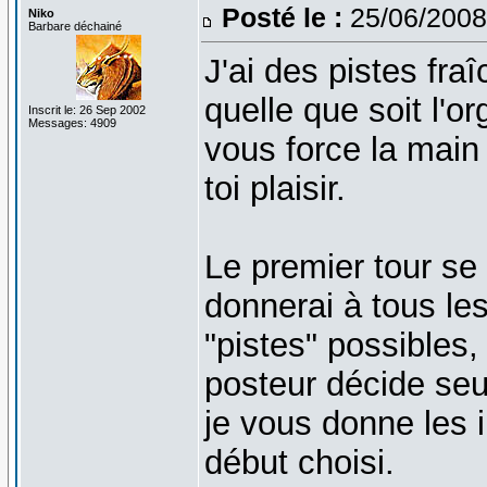
Posté le :
25/06/2008
Niko
Barbare déchainé
J'ai des pistes fr
quelle que soit l'o
Inscrit le: 26 Sep 2002
Messages: 4909
vous force la main
toi plaisir.
Le premier tour se 
donnerai à tous le
"pistes" possibles,
posteur décide seul
je vous donne les 
début choisi.