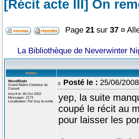
[Récit acte III] On re
Page
21
sur
37
¤ All
La Bibliothèque de Neverwinter N
Auteur
Posté le :
25/06/2008
WoodBlade
Grand Maître Chanteur du
Conseil
Inscrit le: 05 Oct 2002
yep, la suite manque
Messages: 2173
Localisation: Par Issy la sortie
coupé le récit au 
pour laisser les p