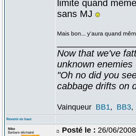
limite quand même 
sans MJ
Mais bon... y'aura quand mêm
_______________
Now that we've fat
unknown enemies -
"Oh no did you see
cabbage drifts on d
Vainqueur
BB1
,
BB3
,
Revenir en haut
Posté le :
26/06/2008
Niko
Barbare déchainé