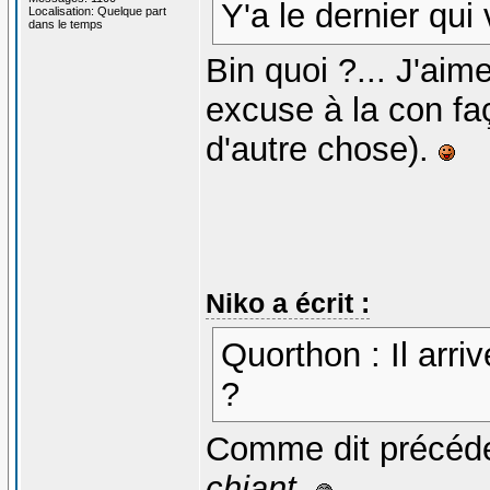
Y'a le dernier qui 
Localisation: Quelque part
dans le temps
Bin quoi ?... J'aime
excuse à la con f
d'autre chose).
Niko a écrit :
Quorthon : Il arriv
?
Comme dit précé
chiant
.