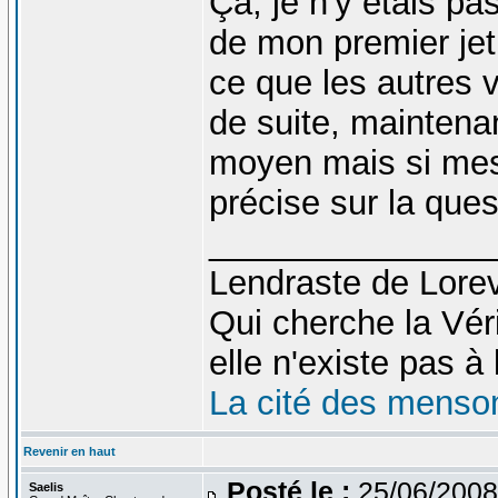
Ça, je n'y étais pa
de mon premier jet.
ce que les autres ve
de suite, maintena
moyen mais si mes
précise sur la ques
_______________
Lendraste de Lore
Qui cherche la Véri
elle n'existe pas à l
La cité des menso
Revenir en haut
Posté le :
25/06/2008
Saelis