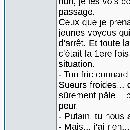
non, je les vois c
passage.
Ceux que je prena
jeunes voyous qui
d'arrêt. Et toute 
c'était la 1ère fo
situation.
- Ton fric connard 
Sueurs froides... c
sûrement pâle... b
peur.
- Putain, tu nous 
- Mais... j'ai rien...