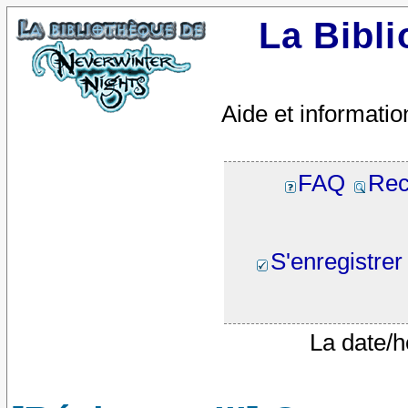
La Bibl
Aide et informatio
FAQ
Rec
S'enregistrer
La date/h