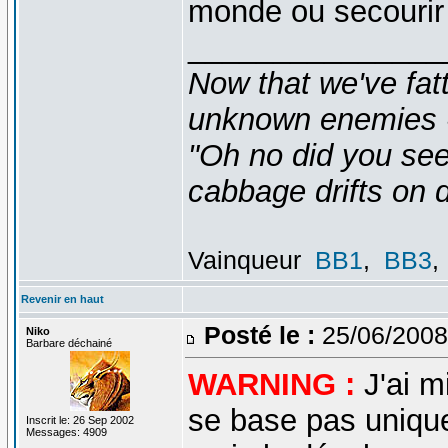
monde ou secourir
_______________
Now that we've fat
unknown enemies -
"Oh no did you see
cabbage drifts on d
Vainqueur
BB1
,
BB3
,
Revenir en haut
Posté le :
25/06/2008
Niko
Barbare déchainé
WARNING :
J'ai m
se base pas unique
Inscrit le: 26 Sep 2002
Messages: 4909