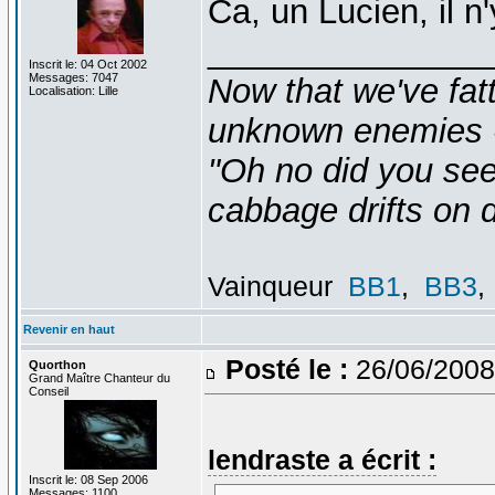
Ca, un Lucien, il n
_______________
Inscrit le: 04 Oct 2002
Messages: 7047
Now that we've fat
Localisation: Lille
unknown enemies -
"Oh no did you see
cabbage drifts on d
Vainqueur
BB1
,
BB3
,
Revenir en haut
Posté le :
26/06/2008
Quorthon
Grand Maître Chanteur du
Conseil
lendraste a écrit :
Inscrit le: 08 Sep 2006
Messages: 1100