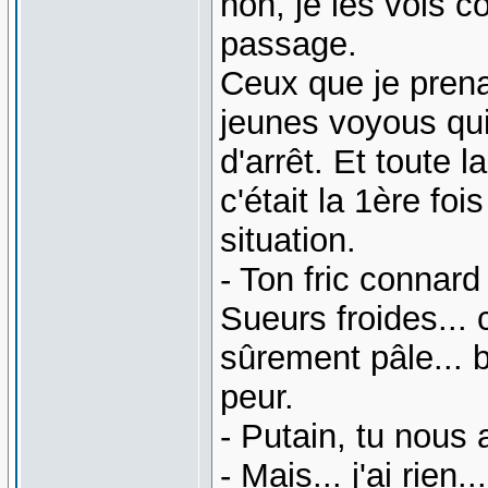
non, je les vois c
passage.
Ceux que je prena
jeunes voyous qui
d'arrêt. Et toute 
c'était la 1ère fo
situation.
- Ton fric connard 
Sueurs froides... c
sûrement pâle... b
peur.
- Putain, tu nous 
- Mais... j'ai rien...