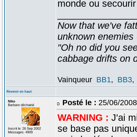
monde ou secourir
_______________
Now that we've fat
unknown enemies -
"Oh no did you see
cabbage drifts on d
Vainqueur
BB1
,
BB3
,
Revenir en haut
Posté le :
25/06/2008
Niko
Barbare déchainé
WARNING :
J'ai m
se base pas unique
Inscrit le: 26 Sep 2002
Messages: 4909