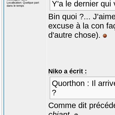
Y'a le dernier qui 
Localisation: Quelque part
dans le temps
Bin quoi ?... J'aime
excuse à la con f
d'autre chose).
Niko a écrit :
Quorthon : Il arriv
?
Comme dit précé
chiant
.