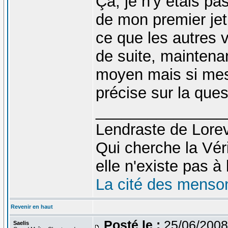
Ça, je n'y étais pa
de mon premier jet.
ce que les autres ve
de suite, maintena
moyen mais si mes
précise sur la ques
_______________
Lendraste de Lore
Qui cherche la Véri
elle n'existe pas à l
La cité des menso
Revenir en haut
Posté le :
25/06/2008
Saelis