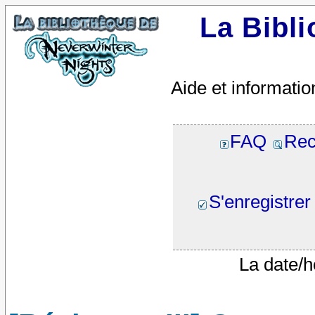
La Bibl
Aide et informatio
FAQ
Rec
S'enregistrer
La date/h