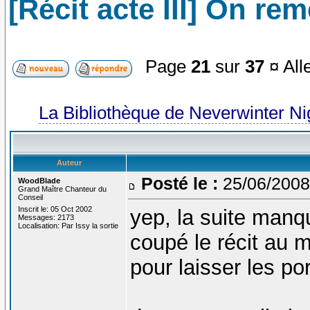
[Récit acte III] On re
Page
21
sur
37
¤ All
La Bibliothèque de Neverwinter N
Auteur
Posté le :
25/06/2008
WoodBlade
Grand Maître Chanteur du
Conseil
Inscrit le: 05 Oct 2002
yep, la suite manque
Messages: 2173
Localisation: Par Issy la sortie
coupé le récit au 
pour laisser les p