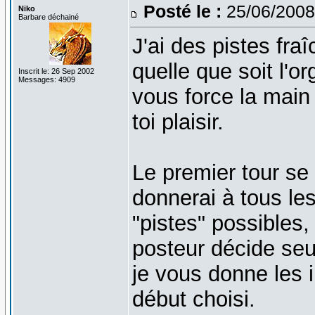
Posté le :
25/06/2008
Niko
Barbare déchainé
J'ai des pistes fr
quelle que soit l'o
Inscrit le: 26 Sep 2002
Messages: 4909
vous force la main
toi plaisir.
Le premier tour se 
donnerai à tous le
"pistes" possibles,
posteur décide seul
je vous donne les 
début choisi.