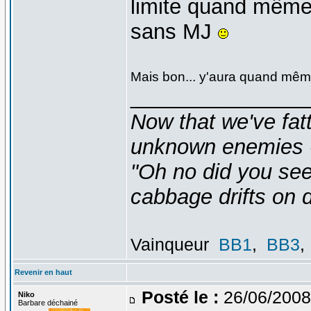
limite quand même 
sans MJ
Mais bon... y'aura quand mêm
_______________
Now that we've fat
unknown enemies -
"Oh no did you see
cabbage drifts on d
Vainqueur
BB1
,
BB3
,
Revenir en haut
Posté le :
26/06/2008
Niko
Barbare déchainé