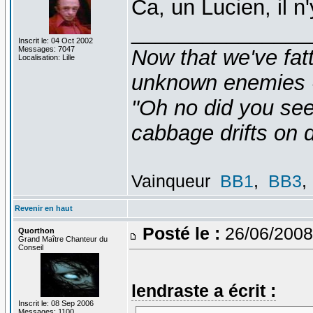
Ca, un Lucien, il n
_______________
Inscrit le: 04 Oct 2002
Messages: 7047
Now that we've fat
Localisation: Lille
unknown enemies -
"Oh no did you see
cabbage drifts on d
Vainqueur
BB1
,
BB3
,
Revenir en haut
Posté le :
26/06/2008
Quorthon
Grand Maître Chanteur du
Conseil
lendraste a écrit :
Inscrit le: 08 Sep 2006
Messages: 1100