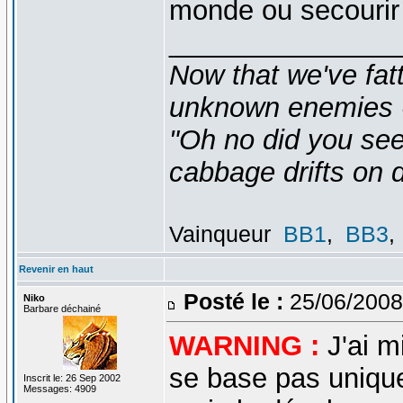
monde ou secourir
_______________
Now that we've fat
unknown enemies -
"Oh no did you see
cabbage drifts on d
Vainqueur
BB1
,
BB3
,
Revenir en haut
Posté le :
25/06/2008
Niko
Barbare déchainé
WARNING :
J'ai m
se base pas unique
Inscrit le: 26 Sep 2002
Messages: 4909