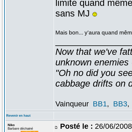
limite quand même 
sans MJ
Mais bon... y'aura quand mêm
_______________
Now that we've fat
unknown enemies -
"Oh no did you see
cabbage drifts on d
Vainqueur
BB1
,
BB3
,
Revenir en haut
Posté le :
26/06/2008
Niko
Barbare déchainé