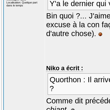
Y'a le dernier qui 
Localisation: Quelque part
dans le temps
Bin quoi ?... J'aime
excuse à la con f
d'autre chose).
Niko a écrit :
Quorthon : Il arriv
?
Comme dit précé
chiant
.