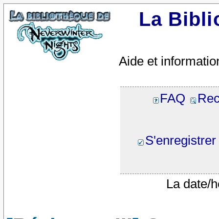
La Bibl
Aide et informatio
FAQ
Rec
S'enregistrer
La date/h