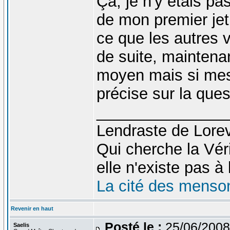
Ça, je n'y étais pa
de mon premier jet.
ce que les autres ve
de suite, maintena
moyen mais si mes
précise sur la ques
_______________
Lendraste de Lore
Qui cherche la Véri
elle n'existe pas à l
La cité des menso
Revenir en haut
Posté le :
25/06/2008
Saelis