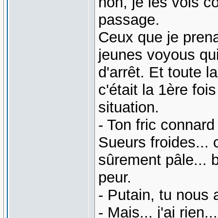
non, je les vois c
passage.
Ceux que je prena
jeunes voyous qui
d'arrêt. Et toute 
c'était la 1ère fo
situation.
- Ton fric connard 
Sueurs froides... c
sûrement pâle... b
peur.
- Putain, tu nous 
- Mais... j'ai rien...