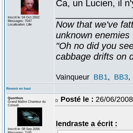
Ca, un Lucien, il n
_______________
Inscrit le: 04 Oct 2002
Messages: 7047
Now that we've fat
Localisation: Lille
unknown enemies -
"Oh no did you see
cabbage drifts on d
Vainqueur
BB1
,
BB3
,
Revenir en haut
Posté le :
26/06/2008
Quorthon
Grand Maître Chanteur du
Conseil
lendraste a écrit :
Inscrit le: 08 Sep 2006
Messages: 1100