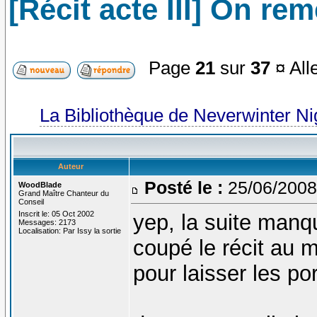
[Récit acte III] On re
Page
21
sur
37
¤ All
La Bibliothèque de Neverwinter N
Auteur
Posté le :
25/06/2008
WoodBlade
Grand Maître Chanteur du
Conseil
Inscrit le: 05 Oct 2002
yep, la suite manque
Messages: 2173
Localisation: Par Issy la sortie
coupé le récit au 
pour laisser les p