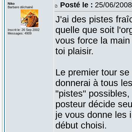
Posté le :
25/06/2008
Niko
Barbare déchainé
J'ai des pistes fr
quelle que soit l'o
Inscrit le: 26 Sep 2002
Messages: 4909
vous force la main
toi plaisir.
Le premier tour se 
donnerai à tous le
"pistes" possibles,
posteur décide seul
je vous donne les 
début choisi.