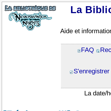
La Bibl
Aide et informatio
FAQ
Rec
S'enregistrer
La date/h