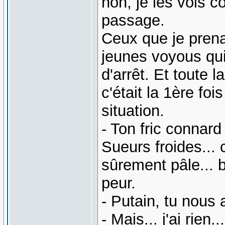
non, je les vois c
passage.
Ceux que je prena
jeunes voyous qui
d'arrêt. Et toute 
c'était la 1ère fo
situation.
- Ton fric connard 
Sueurs froides... c
sûrement pâle... b
peur.
- Putain, tu nous 
- Mais... j'ai rien...