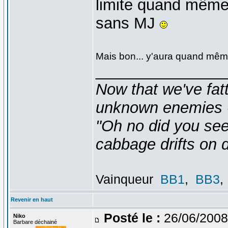
limite quand même 
sans MJ
Mais bon... y'aura quand mêm
_______________
Now that we've fat
unknown enemies -
"Oh no did you see
cabbage drifts on d
Vainqueur
BB1
,
BB3
,
Revenir en haut
Posté le :
26/06/2008
Niko
Barbare déchainé