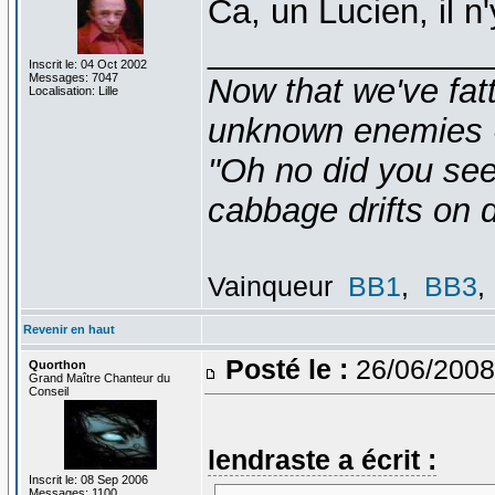
Ca, un Lucien, il n
_______________
Inscrit le: 04 Oct 2002
Messages: 7047
Now that we've fat
Localisation: Lille
unknown enemies -
"Oh no did you see
cabbage drifts on d
Vainqueur
BB1
,
BB3
,
Revenir en haut
Posté le :
26/06/2008
Quorthon
Grand Maître Chanteur du
Conseil
lendraste a écrit :
Inscrit le: 08 Sep 2006
Messages: 1100