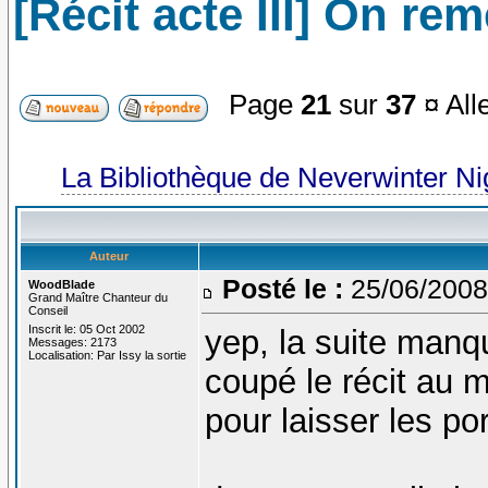
[Récit acte III] On re
Page
21
sur
37
¤ All
La Bibliothèque de Neverwinter N
Auteur
Posté le :
25/06/2008
WoodBlade
Grand Maître Chanteur du
Conseil
Inscrit le: 05 Oct 2002
yep, la suite manque
Messages: 2173
Localisation: Par Issy la sortie
coupé le récit au 
pour laisser les p