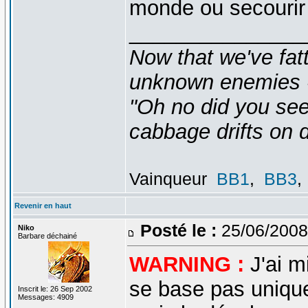
monde ou secourir
_______________
Now that we've fat
unknown enemies -
"Oh no did you see
cabbage drifts on d
Vainqueur
BB1
,
BB3
,
Revenir en haut
Posté le :
25/06/2008
Niko
Barbare déchainé
WARNING :
J'ai m
se base pas unique
Inscrit le: 26 Sep 2002
Messages: 4909