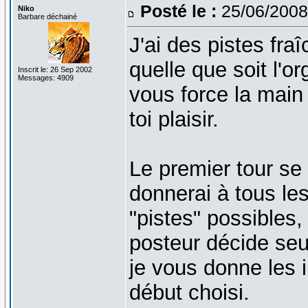
Posté le :
25/06/2008
Niko
Barbare déchainé
J'ai des pistes fr
quelle que soit l'o
Inscrit le: 26 Sep 2002
Messages: 4909
vous force la main
toi plaisir.
Le premier tour se 
donnerai à tous le
"pistes" possibles,
posteur décide seul
je vous donne les 
début choisi.