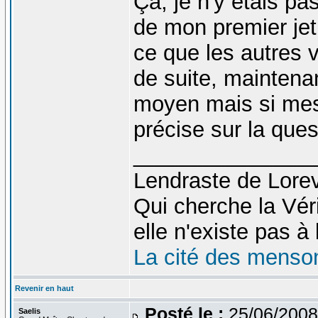
Ça, je n'y étais pa
de mon premier jet.
ce que les autres ve
de suite, maintena
moyen mais si mes
précise sur la ques
_______________
Lendraste de Lore
Qui cherche la Véri
elle n'existe pas à l
La cité des menso
Revenir en haut
Posté le :
25/06/2008
Saelis