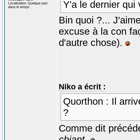
Y'a le dernier qui 
Localisation: Quelque part
dans le temps
Bin quoi ?... J'aime
excuse à la con f
d'autre chose).
Niko a écrit :
Quorthon : Il arriv
?
Comme dit précé
chiant
.