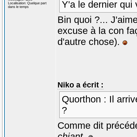
Y'a le dernier qui 
Localisation: Quelque part
dans le temps
Bin quoi ?... J'aime
excuse à la con f
d'autre chose).
Niko a écrit :
Quorthon : Il arriv
?
Comme dit précé
chiant
.