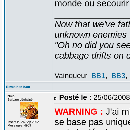
monde ou secourir
_______________
Now that we've fat
unknown enemies -
"Oh no did you see
cabbage drifts on d
Vainqueur
BB1
,
BB3
,
Revenir en haut
Posté le :
25/06/2008
Niko
Barbare déchainé
WARNING :
J'ai m
se base pas unique
Inscrit le: 26 Sep 2002
Messages: 4909