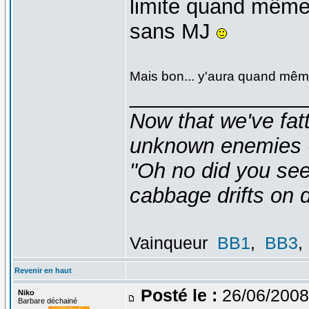
limite quand même 
sans MJ
Mais bon... y'aura quand mêm
_______________
Now that we've fat
unknown enemies -
"Oh no did you see
cabbage drifts on d
Vainqueur
BB1
,
BB3
,
Revenir en haut
Posté le :
26/06/2008
Niko
Barbare déchainé