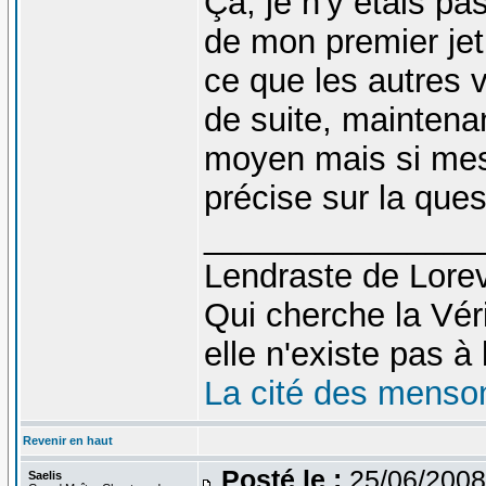
Ça, je n'y étais pa
de mon premier jet.
ce que les autres ve
de suite, maintena
moyen mais si mes
précise sur la ques
_______________
Lendraste de Lore
Qui cherche la Véri
elle n'existe pas à l
La cité des menso
Revenir en haut
Posté le :
25/06/2008
Saelis