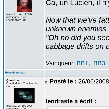
Ca, un Lucien, il n
_______________
Inscrit le: 04 Oct 2002
Messages: 7047
Now that we've fat
Localisation: Lille
unknown enemies -
"Oh no did you see
cabbage drifts on d
Vainqueur
BB1
,
BB3
,
Revenir en haut
Posté le :
26/06/2008
Quorthon
Grand Maître Chanteur du
Conseil
lendraste a écrit :
Inscrit le: 08 Sep 2006
Messages: 1100