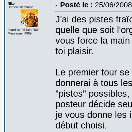
Posté le :
25/06/2008
Niko
Barbare déchainé
J'ai des pistes fr
quelle que soit l'o
Inscrit le: 26 Sep 2002
Messages: 4909
vous force la main
toi plaisir.
Le premier tour se 
donnerai à tous le
"pistes" possibles,
posteur décide seul
je vous donne les 
début choisi.