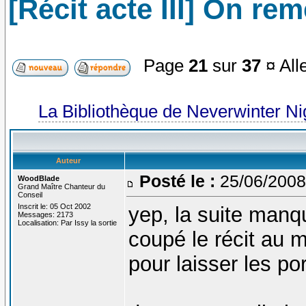
[Récit acte III] On re
Page
21
sur
37
¤ All
La Bibliothèque de Neverwinter N
Auteur
Posté le :
25/06/2008
WoodBlade
Grand Maître Chanteur du
Conseil
Inscrit le: 05 Oct 2002
yep, la suite manque
Messages: 2173
Localisation: Par Issy la sortie
coupé le récit au 
pour laisser les p