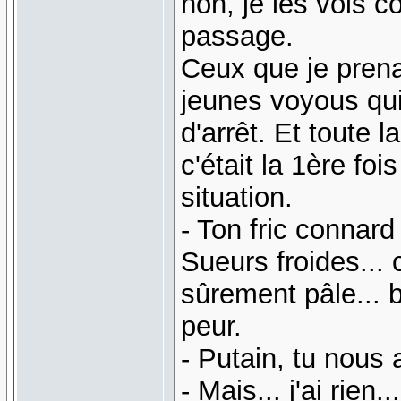
non, je les vois c
passage.
Ceux que je prena
jeunes voyous qui
d'arrêt. Et toute 
c'était la 1ère fo
situation.
- Ton fric connard 
Sueurs froides... c
sûrement pâle... b
peur.
- Putain, tu nous 
- Mais... j'ai rien...