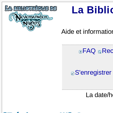
La Bibl
Aide et informatio
FAQ
Rec
S'enregistrer
La date/h