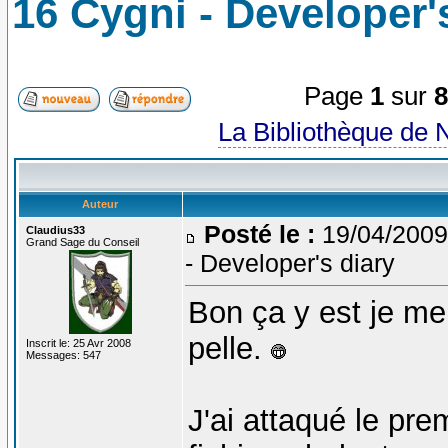
16 Cygni - Developer'
Page
1
sur
La Bibliothèque de 
Auteur
Posté le :
19/04/2009
Claudius33
Grand Sage du Conseil
- Developer's diary
Bon ça y est je me
pelle.
Inscrit le: 25 Avr 2008
Messages: 547
J'ai attaqué le pre