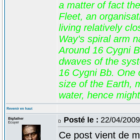
a matter of fact th
Fleet, an organisat
living relatively c
Way's spiral arm 
Around 16 Cygni Bb
dwaves of the syst
16 Cygni Bb. One o
size of the Earth,
water, hence might 
Revenir en haut
Posté le :
22/04/2009
Bigfather
Ecuyer
Ce post vient de me