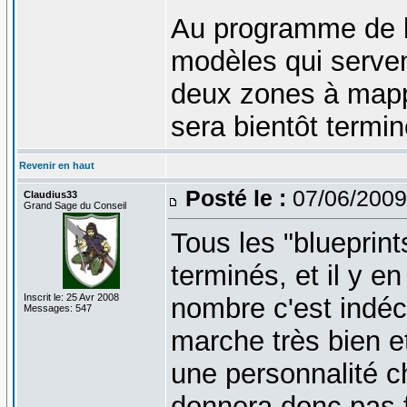
Au programme de l
modèles qui serve
deux zones à mappe
sera bientôt termi
Revenir en haut
Posté le :
07/06/2009
Claudius33
Grand Sage du Conseil
Tous les "blueprin
terminés, et il y e
Inscrit le: 25 Avr 2008
nombre c'est indé
Messages: 547
marche très bien e
une personnalité c
donnera donc pas 