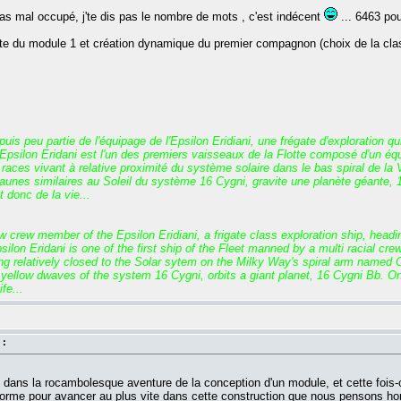
as mal occupé, j'te dis pas le nombre de mots , c'est indécent
... 6463 pou
e du module 1 et création dynamique du premier compagnon (choix de la classe
s peu partie de l'équipage de l'Epsilon Eridiani, une frégate d'exploration qu
psilon Eridani est l'un des premiers vaisseaux de la Flotte composé d'un équip
s races vivant à relative proximité du système solaire dans le bas spiral de la
unes similaires au Soleil du système 16 Cygni, gravite une planète géante, 16
 donc de la vie...
crew member of the Epsilon Eridiani, a frigate class exploration ship, headin
ilon Eridani is one of the first ship of the Fleet manned by a multi racial cre
ing relatively closed to the Solar sytem on the Milky Way's spiral arm named 
yellow dwaves of the system 16 Cygni, orbits a giant planet, 16 Cygni Bb. On
fe...
 :
ns la rocambolesque aventure de la conception d'un module, et cette fois-ci ell
forme pour avancer au plus vite dans cette construction que nous pensons h