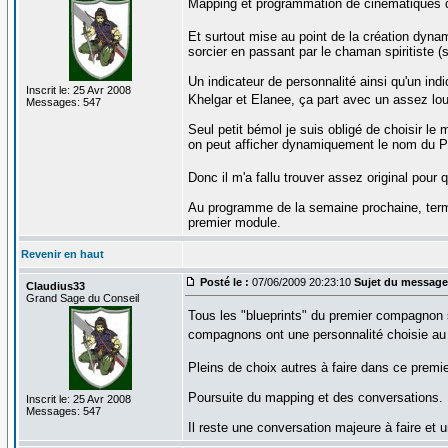
Mapping et programmation de cinématiques d'
Et surtout mise au point de la création dy
sorcier en passant par le chaman spiritiste (si
Un indicateur de personnalité ainsi qu'un ind
Inscrit le: 25 Avr 2008
Khelgar et Elanee, ça part avec un assez l
Messages: 547
Seul petit bémol je suis obligé de choisir 
on peut afficher dynamiquement le nom du P
Donc il m'a fallu trouver assez original pou
Au programme de la semaine prochaine, termi
premier module.
Revenir en haut
Posté le :
07/06/2009 20:23:10
Sujet du message
Claudius33
Grand Sage du Conseil
Tous les "blueprints" du premier compagnon s
compagnons ont une personnalité choisie au
Pleins de choix autres à faire dans ce prem
Poursuite du mapping et des conversations.
Inscrit le: 25 Avr 2008
Messages: 547
Il reste une conversation majeure à faire et