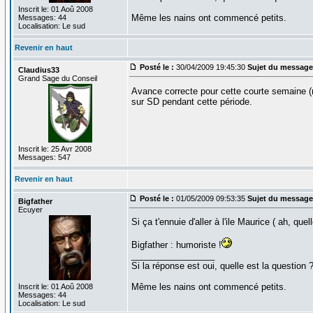
Inscrit le: 01 Aoû 2008
Même les nains ont commencé petits.
Messages: 44
Localisation: Le sud
Revenir en haut
Posté le :
30/04/2009 19:45:30
Sujet du message
Claudius33
Grand Sage du Conseil
Avance correcte pour cette courte semaine (m
sur SD pendant cette période.
Inscrit le: 25 Avr 2008
Messages: 547
Revenir en haut
Posté le :
01/05/2009 09:53:35
Sujet du message
Bigfather
Ecuyer
Si ça t'ennuie d'aller à l'ile Maurice ( ah, que
Bigfather : humoriste !
_________________
Si la réponse est oui, quelle est la question 
Même les nains ont commencé petits.
Inscrit le: 01 Aoû 2008
Messages: 44
Localisation: Le sud