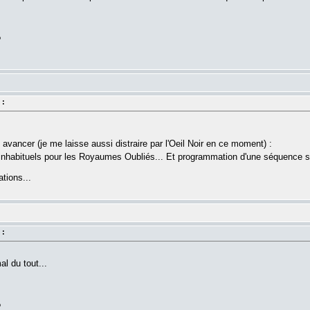
?
 :
u avancer (je me laisse aussi distraire par l'Oeil Noir en ce moment) :
nhabituels pour les Royaumes Oubliés... Et programmation d'une séquence sp
tions...
 :
l du tout...
?