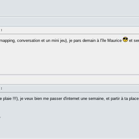
 :
apping, conversation et un mini jeu), je pars demain à l'île Maurice
et ser
 :
lle plaie !!!), je veux bien me passer d'internet une semaine, et partir à ta place.
?