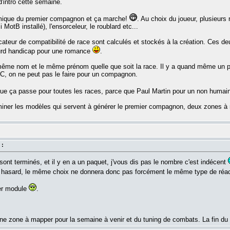
intro cette semaine.
namique du premier compagnon et ça marche!
. Au choix du joueur, plusieurs
 MotB installé), l'ensorceleur, le roublard etc...
icateur de compatibilité de race sont calculés et stockés à la création. Ces de
ourd handicap pour une romance
.
le même nom et le même prénom quelle que soit la race. Il y a quand même un 
C, on ne peut pas le faire pour un compagnon.
r que ça passe pour toutes les races, parce que Paul Martin pour un non humai
ner les modèles qui servent à générer le premier compagnon, deux zones à ma
 :
ont terminés, et il y en a un paquet, j'vous dis pas le nombre c'est indécent
 hasard, le même choix ne donnera donc pas forcément le même type de réac
ier module
.
 une zone à mapper pour la semaine à venir et du tuning de combats. La fin du