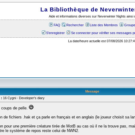
La Bibliothèque de Neverwinte
Aide et informations diverses sur Neverwinter Nights ains
FAQ
Rechercher
Liste des Membres
Groupes
S'enregistrer
Se connecter pour vérifier ses messages p
La date/heure actuelle est 07/08/2026 10:27:4
Message
 :
16 Cygni - Developer's diary
s coups de pelle.
on de fichiers .hak et ça parle en français et en anglais (le joueur choisit sa l
ution pour une première créature tirée de MotB au cas où il ne la trouve pas, ma
ntre le système de repos reste celui de NWN2.