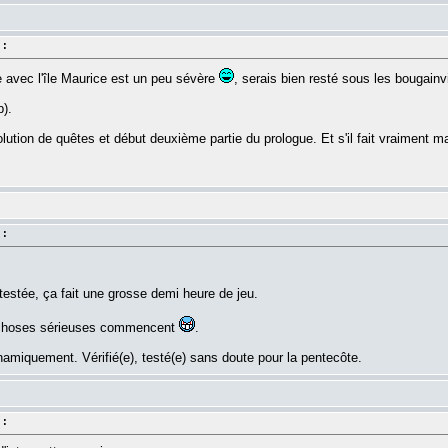
 :
e avec l'île Maurice est un peu sévère
, serais bien resté sous les bougainvil
).
ution de quêtes et début deuxième partie du prologue. Et s'il fait vraiment 
 :
testée, ça fait une grosse demi heure de jeu.
 choses sérieuses commencent
.
iquement. Vérifié(e), testé(e) sans doute pour la pentecôte.
 :