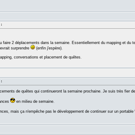
.
 :
'ai du faire 2 déplacements dans la semaine. Essentiellement du mapping et du
 devrait surprendre
(enfin j'espère).
pping, conversations et placement de quêtes.
 :
ments de quêtes qui continueront la semaine prochaine. Je suis très fier de
cances
en milieu de semaine.
ances, mais ça n'empêche pas le développement de continuer sur un portable