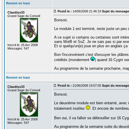
Revenir en haut
Posté le :
14/06/2009 21:46:19
Sujet du message
Claudius33
Grand Sage du Conseil
Bonsoir,
Le module 1 est terminé, reste juste un peu d
A ce sujet si certains ou certaines sont int
sans MotB et SoZ. Je ne sais pas si par ex
Inscrit le: 25 Avr 2008
Et si quelqu'un(e) joue en plus en anglais ça 
Messages: 547
Bon l'inconvénient c'est d'essuyer les plâtre
crédités (moralement
) quand 16 Cygni sera
Au programme de la semaine prochaine, map
Revenir en haut
Posté le :
21/06/2009 19:57:05
Sujet du message
Claudius33
Grand Sage du Conseil
Bonsoir,
Le deuxième module est bien entamé, avec no
totalement inutiles
. Et encore de nombreu
Ben oui, il va falloir se débrouiller sur 16 
Inscrit le: 25 Avr 2008
Messages: 547
Au programme de la semaine suite du deuxiè