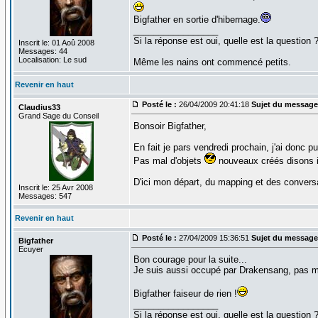
Bigfather en sortie d'hibernage.
_________________
Si la réponse est oui, quelle est la question 
Inscrit le: 01 Aoû 2008
Messages: 44
Localisation: Le sud
Même les nains ont commencé petits.
Revenir en haut
Posté le :
26/04/2009 20:41:18
Sujet du message
Claudius33
Grand Sage du Conseil
Bonsoir Bigfather,
En fait je pars vendredi prochain, j'ai donc p
Pas mal d'objets
nouveaux créés disons i
D'ici mon départ, du mapping et des conversa
Inscrit le: 25 Avr 2008
Messages: 547
Revenir en haut
Posté le :
27/04/2009 15:36:51
Sujet du message
Bigfather
Ecuyer
Bon courage pour la suite...
Je suis aussi occupé par Drakensang, pas ma
Bigfather faiseur de rien !
_________________
Si la réponse est oui, quelle est la question 