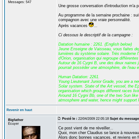
Messages: 547
Une grosse conversation d'introduction m'a p
Au programme de la semaine prochaine : suit
compagnon avec une vraie personnalité.
Après vacances
...
Ci dessous le descriptif de la campagne :
Datation humaine : 2261. (English below)
Jeune Enseigne de Vaisseau, vous faites depui
lumières du système solaire. Très moderne l'E
d'Orion, organisation qui regroupe différente
Autour de 16 Cygni B, une des deux naines ja
pourrait posséder une atmosphère, de l'eau et
Human Datation: 2261.
Young Lieutenant Junior Grade, you are a new 
Solar system. State of the Art vessel, the Eps
organisation which groups different races liv
Around 16 Cygni Bb, one of the two Sun like 
atmosphere and water, hence might support li
Revenir en haut
Posté le :
22/04/2009 22:05:18
Sujet du message
Bigfather
Ecuyer
Ce post vient de me réveiller...
Quoi, mon cher Claudius se lance à nouveau da
Alors donc bonnes vacances, et reviens en 