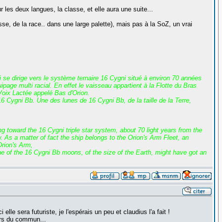
r les deux langues, la classe, et elle aura une suite...
, de la race.. dans une large palette), mais pas à la SoZ, un vrai
i se dirige vers le système ternaire 16 Cygni situé à environ 70 années
age multi racial. En effet le vaisseau appartient à la Flotte du Bras
 Voix Lactée appelé Bas d'Orion.
 Cygni Bb. Une des lunes de 16 Cygni Bb, de la taille de la Terre,
g toward the 16 Cygni triple star system, about 70 light years from the
w. As a matter of fact the ship belongs to the Orion's Arm Fleet, an
Orion's Arm,
e of the 16 Cygni Bb moons, of the size of the Earth, might have got an
e sera futuriste, je l'espérais un peu et claudius l'a fait !
ors du commun...