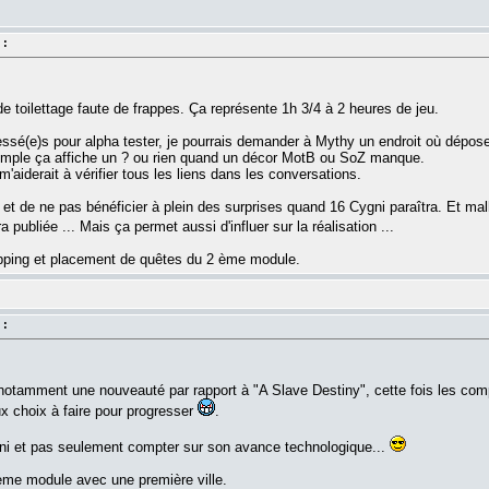
 :
e toilettage faute de frappes. Ça représente 1h 3/4 à 2 heures de jeu.
éressé(e)s pour alpha tester, je pourrais demander à Mythy un endroit où dépos
emple ça affiche un ? ou rien quand un décor MotB ou SoZ manque.
m'aiderait à vérifier tous les liens dans les conversations.
s et de ne pas bénéficier à plein des surprises quand 16 Cygni paraîtra. Et mal
 publiée ... Mais ça permet aussi d'influer sur la réalisation ...
ping et placement de quêtes du 2 ème module.
 :
tamment une nouveauté par rapport à "A Slave Destiny", cette fois les compé
x choix à faire pour progresser
.
Cygni et pas seulement compter sur son avance technologique...
me module avec une première ville.