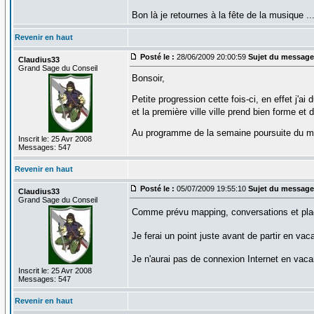
Bon là je retournes à la fête de la musique ..
Revenir en haut
Posté le :
28/06/2009 20:00:59
Sujet du message
Claudius33
Grand Sage du Conseil
Bonsoir,
Petite progression cette fois-ci, en effet j
et la première ville ville prend bien forme et
Au programme de la semaine poursuite du ma
Inscrit le: 25 Avr 2008
Messages: 547
Revenir en haut
Posté le :
05/07/2009 19:55:10
Sujet du message
Claudius33
Grand Sage du Conseil
Comme prévu mapping, conversations et place
Je ferai un point juste avant de partir en va
Je n'aurai pas de connexion Internet en vac
Inscrit le: 25 Avr 2008
Messages: 547
Revenir en haut