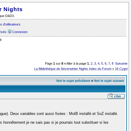
r Nights
i que D&D3.
 d'utilisateurs
rivés
Connexion
9
Page
1
sur
8
¤ Aller à la page
1
,
2
,
3
,
4
,
5
,
6
,
7
,
8
Suivante
La Bibliothèque de Neverwinter Nights Index du Forum
»
16 Cygni
Voir le sujet précédent
¤
Voir le sujet suivant
angue). Deux variables sont aussi fixées : MotB installé et SoZ installé.
is honnêtement je ne sais pas si je pourrais tout substituer si les