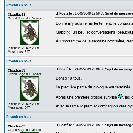
Revenir en haut
Posté le :
17/05/2009 19:58:38
Sujet du message
Claudius33
Grand Sage du Conseil
Bon je m'y suis remis lentement, le contrast
Mapping (un peu) et conversations (beaucoup
Au programme de la semaine prochaine, résol
Inscrit le: 25 Avr 2008
Messages: 547
Revenir en haut
Posté le :
24/05/2009 22:06:38
Sujet du message
Claudius33
Grand Sage du Conseil
Bonsoir à tous,
La première partie du prologue est terminée, 
Après une première grosse surprise
, les
Inscrit le: 25 Avr 2008
Avec le fameux premier compagnon créé dynam
Messages: 547
Revenir en haut
Posté le :
31/05/2009 20:08:59
Sujet du message
Claudius33
Grand Sage du Conseil