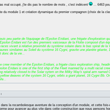
as mal occupé, j'te dis pas le nombre de mots , c'est indécent
... 6463 pou
e du module 1 et création dynamique du premier compagnon (choix de la classe
s peu partie de l'équipage de l'Epsilon Eridiani, une frégate d'exploration qu
psilon Eridani est l'un des premiers vaisseaux de la Flotte composé d'un équip
s races vivant à relative proximité du système solaire dans le bas spiral de la
unes similaires au Soleil du système 16 Cygni, gravite une planète géante, 16
 donc de la vie...
crew member of the Epsilon Eridiani, a frigate class exploration ship, headin
ilon Eridani is one of the first ship of the Fleet manned by a multi racial cre
ing relatively closed to the Solar sytem on the Milky Way's spiral arm named 
yellow dwaves of the system 16 Cygni, orbits a giant planet, 16 Cygni Bb. On
fe...
 :
ns la rocambolesque aventure de la conception d'un module, et cette fois-ci ell
forme pour avancer au plus vite dans cette construction que nous pensons h