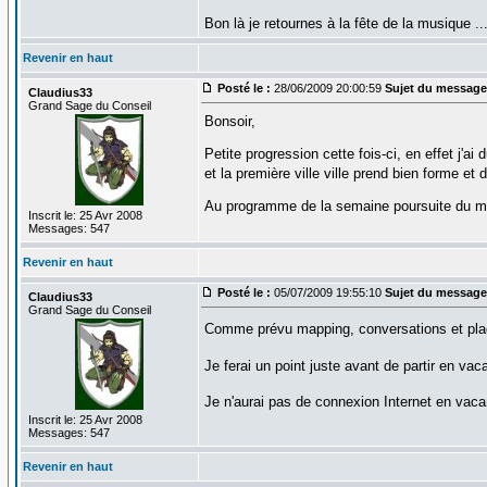
Bon là je retournes à la fête de la musique ..
Revenir en haut
Posté le :
28/06/2009 20:00:59
Sujet du message
Claudius33
Grand Sage du Conseil
Bonsoir,
Petite progression cette fois-ci, en effet j
et la première ville ville prend bien forme et
Au programme de la semaine poursuite du ma
Inscrit le: 25 Avr 2008
Messages: 547
Revenir en haut
Posté le :
05/07/2009 19:55:10
Sujet du message
Claudius33
Grand Sage du Conseil
Comme prévu mapping, conversations et place
Je ferai un point juste avant de partir en va
Je n'aurai pas de connexion Internet en vac
Inscrit le: 25 Avr 2008
Messages: 547
Revenir en haut