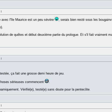
 :
e avec l'île Maurice est un peu sévère
, serais bien resté sous les bougainvil
).
ution de quêtes et début deuxième partie du prologue. Et s'il fait vraiment 
 :
testée, ça fait une grosse demi heure de jeu.
 choses sérieuses commencent
.
iquement. Vérifié(e), testé(e) sans doute pour la pentecôte.
 :