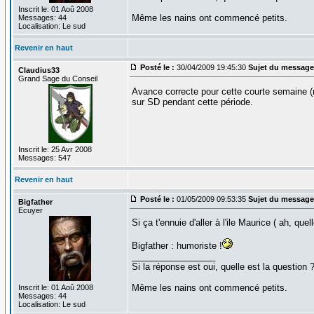
Inscrit le: 01 Aoû 2008
Même les nains ont commencé petits.
Messages: 44
Localisation: Le sud
Revenir en haut
Posté le :
30/04/2009 19:45:30
Sujet du message
Claudius33
Grand Sage du Conseil
Avance correcte pour cette courte semaine (m
sur SD pendant cette période.
Inscrit le: 25 Avr 2008
Messages: 547
Revenir en haut
Posté le :
01/05/2009 09:53:35
Sujet du message
Bigfather
Ecuyer
Si ça t'ennuie d'aller à l'ile Maurice ( ah, que
Bigfather : humoriste !
_________________
Si la réponse est oui, quelle est la question 
Même les nains ont commencé petits.
Inscrit le: 01 Aoû 2008
Messages: 44
Localisation: Le sud