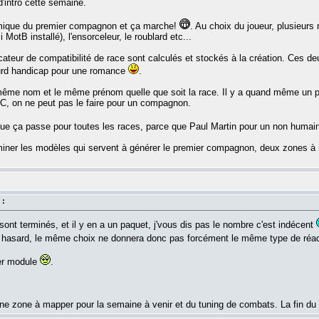
intro cette semaine.
namique du premier compagnon et ça marche!
. Au choix du joueur, plusieurs
 MotB installé), l'ensorceleur, le roublard etc...
icateur de compatibilité de race sont calculés et stockés à la création. Ces de
ourd handicap pour une romance
.
le même nom et le même prénom quelle que soit la race. Il y a quand même un 
C, on ne peut pas le faire pour un compagnon.
r que ça passe pour toutes les races, parce que Paul Martin pour un non humai
ner les modèles qui servent à générer le premier compagnon, deux zones à ma
 :
ont terminés, et il y en a un paquet, j'vous dis pas le nombre c'est indécent
 hasard, le même choix ne donnera donc pas forcément le même type de réac
ier module
.
 une zone à mapper pour la semaine à venir et du tuning de combats. La fin du