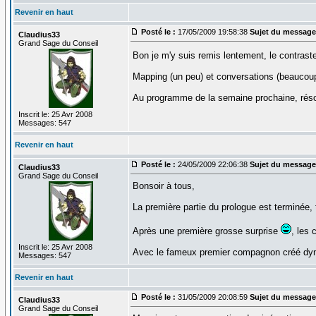
Revenir en haut
Posté le :
17/05/2009 19:58:38
Sujet du message
Claudius33
Grand Sage du Conseil
Bon je m'y suis remis lentement, le contrast
Mapping (un peu) et conversations (beaucoup
Au programme de la semaine prochaine, résol
Inscrit le: 25 Avr 2008
Messages: 547
Revenir en haut
Posté le :
24/05/2009 22:06:38
Sujet du message
Claudius33
Grand Sage du Conseil
Bonsoir à tous,
La première partie du prologue est terminée, 
Après une première grosse surprise
, les
Inscrit le: 25 Avr 2008
Avec le fameux premier compagnon créé dynam
Messages: 547
Revenir en haut
Posté le :
31/05/2009 20:08:59
Sujet du message
Claudius33
Grand Sage du Conseil