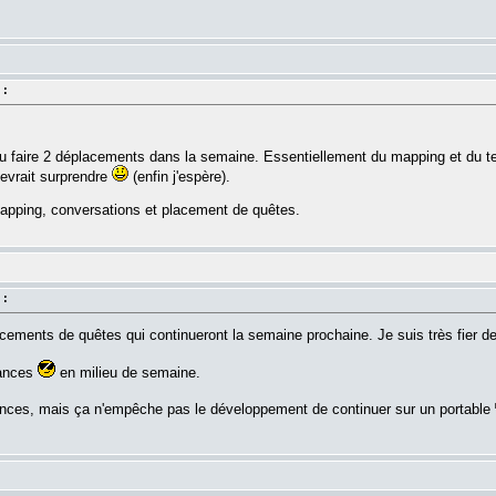
.
 :
'ai du faire 2 déplacements dans la semaine. Essentiellement du mapping et du
 devrait surprendre
(enfin j'espère).
pping, conversations et placement de quêtes.
 :
ments de quêtes qui continueront la semaine prochaine. Je suis très fier de
cances
en milieu de semaine.
ances, mais ça n'empêche pas le développement de continuer sur un portable