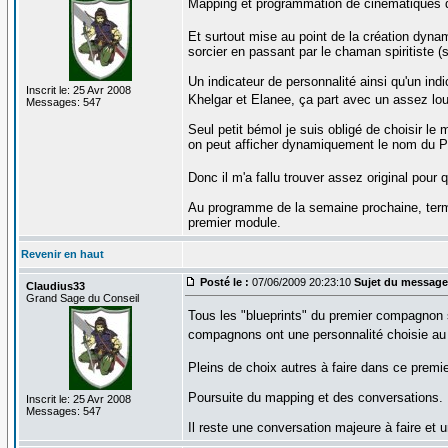
Mapping et programmation de cinématiques d'
Et surtout mise au point de la création dy
sorcier en passant par le chaman spiritiste (si
Un indicateur de personnalité ainsi qu'un ind
Inscrit le: 25 Avr 2008
Khelgar et Elanee, ça part avec un assez l
Messages: 547
Seul petit bémol je suis obligé de choisir 
on peut afficher dynamiquement le nom du P
Donc il m'a fallu trouver assez original pou
Au programme de la semaine prochaine, termi
premier module.
Revenir en haut
Posté le :
07/06/2009 20:23:10
Sujet du message
Claudius33
Grand Sage du Conseil
Tous les "blueprints" du premier compagnon s
compagnons ont une personnalité choisie au
Pleins de choix autres à faire dans ce prem
Poursuite du mapping et des conversations.
Inscrit le: 25 Avr 2008
Messages: 547
Il reste une conversation majeure à faire et