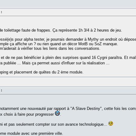
 :
e toilettage faute de frappes. Ça représente 1h 3/4 à 2 heures de jeu.
éressé(e)s pour alpha tester, je pourrais demander à Mythy un endroit où dépos
emple ça affiche un ? ou rien quand un décor MotB ou SoZ manque.
m'aiderait à vérifier tous les liens dans les conversations.
s et de ne pas bénéficier à plein des surprises quand 16 Cygni paraîtra. Et mal
 publiée ... Mais ça permet aussi d'influer sur la réalisation ...
ping et placement de quêtes du 2 ème module.
 :
tamment une nouveauté par rapport à "A Slave Destiny", cette fois les compé
x choix à faire pour progresser
.
Cygni et pas seulement compter sur son avance technologique...
me module avec une première ville.