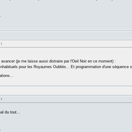
?
 :
u avancer (je me laisse aussi distraire par l'Oeil Noir en ce moment) :
nhabituels pour les Royaumes Oubliés... Et programmation d'une séquence sp
tions...
 :
l du tout...
?