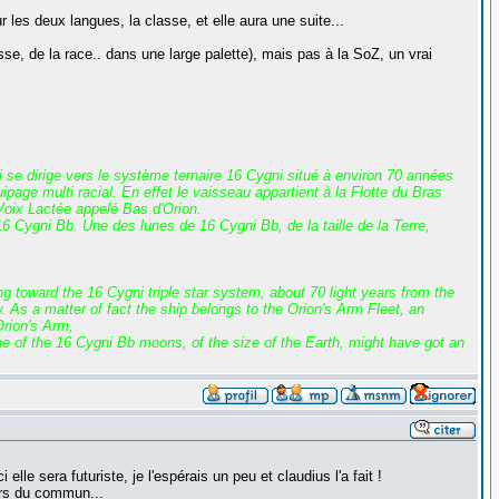
r les deux langues, la classe, et elle aura une suite...
, de la race.. dans une large palette), mais pas à la SoZ, un vrai
i se dirige vers le système ternaire 16 Cygni situé à environ 70 années
age multi racial. En effet le vaisseau appartient à la Flotte du Bras
 Voix Lactée appelé Bas d'Orion.
 Cygni Bb. Une des lunes de 16 Cygni Bb, de la taille de la Terre,
g toward the 16 Cygni triple star system, about 70 light years from the
w. As a matter of fact the ship belongs to the Orion's Arm Fleet, an
Orion's Arm,
e of the 16 Cygni Bb moons, of the size of the Earth, might have got an
e sera futuriste, je l'espérais un peu et claudius l'a fait !
ors du commun...