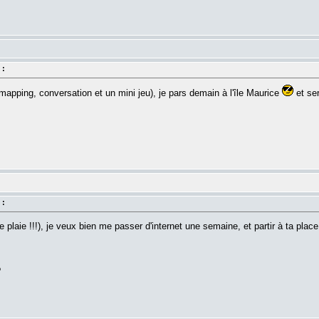
 :
apping, conversation et un mini jeu), je pars demain à l'île Maurice
et ser
 :
lle plaie !!!), je veux bien me passer d'internet une semaine, et partir à ta place.
?