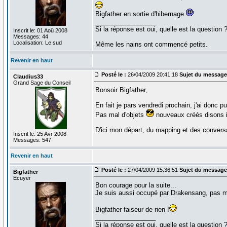
Bigfather en sortie d'hibernage.
_________________
Si la réponse est oui, quelle est la question 
Inscrit le: 01 Aoû 2008
Messages: 44
Localisation: Le sud
Même les nains ont commencé petits.
Revenir en haut
Posté le :
26/04/2009 20:41:18
Sujet du message
Claudius33
Grand Sage du Conseil
Bonsoir Bigfather,
En fait je pars vendredi prochain, j'ai donc p
Pas mal d'objets
nouveaux créés disons i
D'ici mon départ, du mapping et des conversa
Inscrit le: 25 Avr 2008
Messages: 547
Revenir en haut
Posté le :
27/04/2009 15:36:51
Sujet du message
Bigfather
Ecuyer
Bon courage pour la suite...
Je suis aussi occupé par Drakensang, pas ma
Bigfather faiseur de rien !
_________________
Si la réponse est oui, quelle est la question 