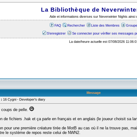
La Bibliothèque de Neverwinte
Aide et informations diverses sur Neverwinter Nights ains
FAQ
Rechercher
Liste des Membres
Groupes
S'enregistrer
Se connecter pour vérifier ses messages p
La date/heure actuelle est 07/08/2026 11:06:0
Message
 :
16 Cygni - Developer's diary
s coups de pelle.
on de fichiers .hak et ça parle en français et en anglais (le joueur choisit sa l
ution pour une première créature tirée de MotB au cas où il ne la trouve pas, ma
ntre le système de repos reste celui de NWN2.