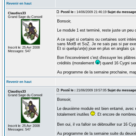
Revenir en haut
Posté le :
14/06/2009 21:46:19
Sujet du message
Claudius33
Grand Sage du Conseil
Bonsoir,
Le module 1 est terminé, reste juste un peu d
A ce sujet si certains ou certaines sont int
sans MotB et SoZ. Je ne sais pas si par ex
Inscrit le: 25 Avr 2008
Et si quelqu'un(e) joue en plus en anglais ça 
Messages: 547
Bon l'inconvénient c'est d'essuyer les plâtre
crédités (moralement
) quand 16 Cygni sera
Au programme de la semaine prochaine, map
Revenir en haut
Posté le :
21/06/2009 19:57:05
Sujet du message
Claudius33
Grand Sage du Conseil
Bonsoir,
Le deuxième module est bien entamé, avec no
totalement inutiles
. Et encore de nombreu
Ben oui, il va falloir se débrouiller sur 16 
Inscrit le: 25 Avr 2008
Messages: 547
Au programme de la semaine suite du deuxiè