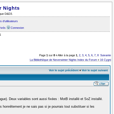
r Nights
i que D&D3.
 d'utilisateurs
rivés
Connexion
1
Page
1
sur
8
¤ Aller à la page
1
,
2
,
3
,
4
,
5
,
6
,
7
,
8
Suivante
La Bibliothèque de Neverwinter Nights Index du Forum
»
16 Cygni
Voir le sujet précédent
¤
Voir le sujet suivant
angue). Deux variables sont aussi fixées : MotB installé et SoZ installé.
is honnêtement je ne sais pas si je pourrais tout substituer si les