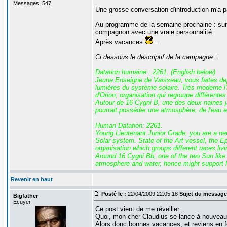
Messages: 547
Une grosse conversation d'introduction m'a p
Au programme de la semaine prochaine : suit
compagnon avec une vraie personnalité.
Après vacances
...
Ci dessous le descriptif de la campagne :
Datation humaine : 2261. (English below)
Jeune Enseigne de Vaisseau, vous faites depui
lumières du système solaire. Très moderne l'E
d'Orion, organisation qui regroupe différente
Autour de 16 Cygni B, une des deux naines ja
pourrait posséder une atmosphère, de l'eau et
Human Datation: 2261.
Young Lieutenant Junior Grade, you are a new 
Solar system. State of the Art vessel, the Eps
organisation which groups different races liv
Around 16 Cygni Bb, one of the two Sun like 
atmosphere and water, hence might support li
Revenir en haut
Posté le :
22/04/2009 22:05:18
Sujet du message
Bigfather
Ecuyer
Ce post vient de me réveiller...
Quoi, mon cher Claudius se lance à nouveau da
Alors donc bonnes vacances, et reviens en 