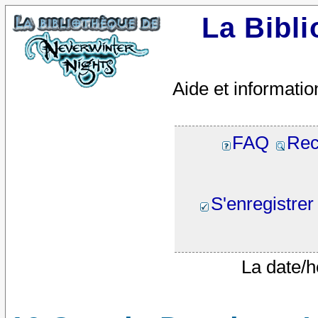
La Bibl
Aide et informatio
FAQ
Rec
S'enregistrer
La date/h