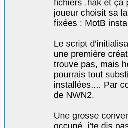
fichiers .hak et ça 
joueur choisit sa l
fixées : MotB instal
Le script d'initiali
une première créat
trouve pas, mais h
pourrais tout subst
installées.... Par 
de NWN2.
Une grosse convers
occupé, j'te dis pa