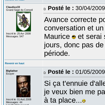
Posté le :
30/04/2009
Claudius33
Grand Sage du Conseil
Avance correcte p
conversation et un 
Inscrit le: 25 Avr 2008
Maurice
et serai
Messages: 547
jours, donc pas de
période.
Revenir en haut
Posté le :
01/05/2009
Bigfather
Ecuyer
Si ça t'ennuie d'alle
je veux bien me pas
à ta place...
Inscrit le: 01 Aoû 2008
Messages: 44
Localisation: Le sud