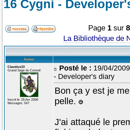
16 Cygni - Developer'
Page
1
sur
La Bibliothèque de 
Auteur
Posté le :
19/04/2009
Claudius33
Grand Sage du Conseil
- Developer's diary
Bon ça y est je me
pelle.
Inscrit le: 25 Avr 2008
Messages: 547
J'ai attaqué le pre