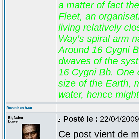
a matter of fact th
Fleet, an organisat
living relatively c
Way's spiral arm 
Around 16 Cygni Bb
dwaves of the syst
16 Cygni Bb. One o
size of the Earth,
water, hence might 
Revenir en haut
Posté le :
22/04/2009
Bigfather
Ecuyer
Ce post vient de me