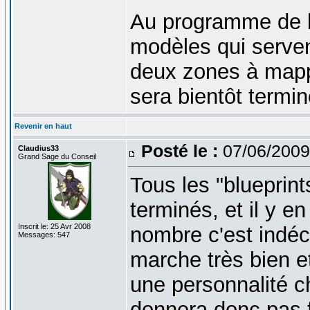
Au programme de l
modèles qui serve
deux zones à mappe
sera bientôt termi
Revenir en haut
Posté le :
07/06/2009
Claudius33
Grand Sage du Conseil
Tous les "blueprin
terminés, et il y e
Inscrit le: 25 Avr 2008
nombre c'est indé
Messages: 547
marche très bien e
une personnalité c
donnera donc pas 