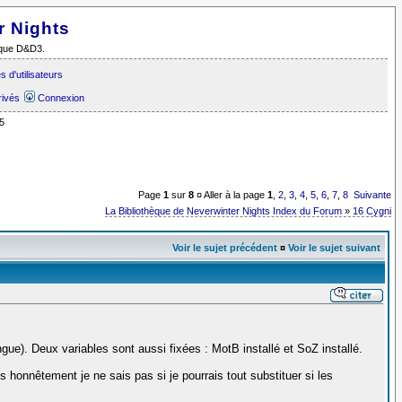
r Nights
i que D&D3.
 d'utilisateurs
rivés
Connexion
5
Page
1
sur
8
¤ Aller à la page
1
,
2
,
3
,
4
,
5
,
6
,
7
,
8
Suivante
La Bibliothèque de Neverwinter Nights Index du Forum
»
16 Cygni
Voir le sujet précédent
¤
Voir le sujet suivant
angue). Deux variables sont aussi fixées : MotB installé et SoZ installé.
is honnêtement je ne sais pas si je pourrais tout substituer si les