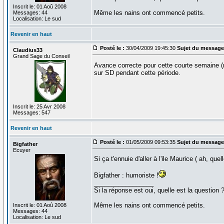
Inscrit le: 01 Aoû 2008
Même les nains ont commencé petits.
Messages: 44
Localisation: Le sud
Revenir en haut
Posté le :
30/04/2009 19:45:30
Sujet du message
Claudius33
Grand Sage du Conseil
Avance correcte pour cette courte semaine (m
sur SD pendant cette période.
Inscrit le: 25 Avr 2008
Messages: 547
Revenir en haut
Posté le :
01/05/2009 09:53:35
Sujet du message
Bigfather
Ecuyer
Si ça t'ennuie d'aller à l'ile Maurice ( ah, que
Bigfather : humoriste !
_________________
Si la réponse est oui, quelle est la question 
Même les nains ont commencé petits.
Inscrit le: 01 Aoû 2008
Messages: 44
Localisation: Le sud