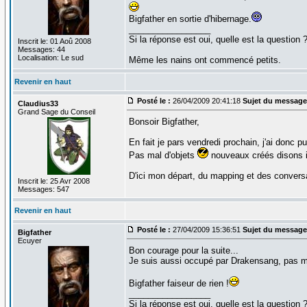
Bigfather en sortie d'hibernage.
_________________
Si la réponse est oui, quelle est la question 
Inscrit le: 01 Aoû 2008
Messages: 44
Localisation: Le sud
Même les nains ont commencé petits.
Revenir en haut
Posté le :
26/04/2009 20:41:18
Sujet du message
Claudius33
Grand Sage du Conseil
Bonsoir Bigfather,
En fait je pars vendredi prochain, j'ai donc p
Pas mal d'objets
nouveaux créés disons i
D'ici mon départ, du mapping et des conversa
Inscrit le: 25 Avr 2008
Messages: 547
Revenir en haut
Posté le :
27/04/2009 15:36:51
Sujet du message
Bigfather
Ecuyer
Bon courage pour la suite...
Je suis aussi occupé par Drakensang, pas ma
Bigfather faiseur de rien !
_________________
Si la réponse est oui, quelle est la question 