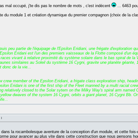
as mal occupé, j'te dis pas le nombre de mots , c'est indécent
... 6463 pou
e du module 1 et création dynamique du premier compagnon (choix de la classe
s peu partie de l'équipage de l'Epsilon Eridiani, une frégate d'exploration qu
psilon Eridani est l'un des premiers vaisseaux de la Flotte composé d'un équip
s races vivant à relative proximité du système solaire dans le bas spiral de la
unes similaires au Soleil du système 16 Cygni, gravite une planète géante, 16
 donc de la vie...
crew member of the Epsilon Eridiani, a frigate class exploration ship, headin
ilon Eridani is one of the first ship of the Fleet manned by a multi racial cre
ing relatively closed to the Solar sytem on the Milky Way's spiral arm named 
yellow dwaves of the system 16 Cygni, orbits a giant planet, 16 Cygni Bb. On
fe...
 :
ns la rocambolesque aventure de la conception d'un module, et cette fois-ci ell
forme pour avancer au plus vite dans cette construction que nous pensons h