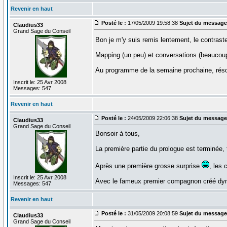
Revenir en haut
Posté le :
17/05/2009 19:58:38
Sujet du message
Claudius33
Grand Sage du Conseil
Bon je m'y suis remis lentement, le contrast
Mapping (un peu) et conversations (beaucoup
Au programme de la semaine prochaine, résol
Inscrit le: 25 Avr 2008
Messages: 547
Revenir en haut
Posté le :
24/05/2009 22:06:38
Sujet du message
Claudius33
Grand Sage du Conseil
Bonsoir à tous,
La première partie du prologue est terminée, 
Après une première grosse surprise
, les
Inscrit le: 25 Avr 2008
Avec le fameux premier compagnon créé dynam
Messages: 547
Revenir en haut
Posté le :
31/05/2009 20:08:59
Sujet du message
Claudius33
Grand Sage du Conseil