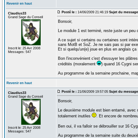
Revenir en haut
Posté le :
14/06/2009 21:46:19
Sujet du message
Claudius33
Grand Sage du Conseil
Bonsoir,
Le module 1 est terminé, reste juste un peu d
A ce sujet si certains ou certaines sont int
sans MotB et SoZ. Je ne sais pas si par ex
Inscrit le: 25 Avr 2008
Et si quelqu'un(e) joue en plus en anglais ça 
Messages: 547
Bon l'inconvénient c'est d'essuyer les plâtre
crédités (moralement
) quand 16 Cygni sera
Au programme de la semaine prochaine, map
Revenir en haut
Posté le :
21/06/2009 19:57:05
Sujet du message
Claudius33
Grand Sage du Conseil
Bonsoir,
Le deuxième module est bien entamé, avec no
totalement inutiles
. Et encore de nombreu
Ben oui, il va falloir se débrouiller sur 16 
Inscrit le: 25 Avr 2008
Messages: 547
Au programme de la semaine suite du deuxiè