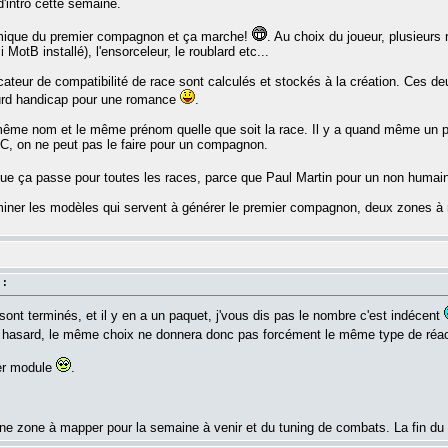
intro cette semaine.
namique du premier compagnon et ça marche!
. Au choix du joueur, plusieurs
 MotB installé), l'ensorceleur, le roublard etc...
icateur de compatibilité de race sont calculés et stockés à la création. Ces de
ourd handicap pour une romance
.
le même nom et le même prénom quelle que soit la race. Il y a quand même un 
C, on ne peut pas le faire pour un compagnon.
r que ça passe pour toutes les races, parce que Paul Martin pour un non humai
ner les modèles qui servent à générer le premier compagnon, deux zones à ma
 :
ont terminés, et il y en a un paquet, j'vous dis pas le nombre c'est indécent
 hasard, le même choix ne donnera donc pas forcément le même type de réac
ier module
.
 une zone à mapper pour la semaine à venir et du tuning de combats. La fin du