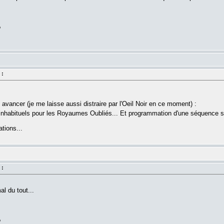
?
 :
u avancer (je me laisse aussi distraire par l'Oeil Noir en ce moment) :
nhabituels pour les Royaumes Oubliés... Et programmation d'une séquence sp
tions...
 :
l du tout...
?