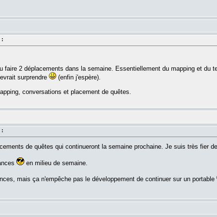
.
 :
'ai du faire 2 déplacements dans la semaine. Essentiellement du mapping et du
 devrait surprendre
(enfin j'espère).
pping, conversations et placement de quêtes.
 :
ments de quêtes qui continueront la semaine prochaine. Je suis très fier de
cances
en milieu de semaine.
ances, mais ça n'empêche pas le développement de continuer sur un portable