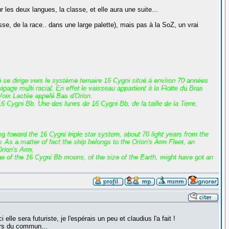
r les deux langues, la classe, et elle aura une suite...
, de la race.. dans une large palette), mais pas à la SoZ, un vrai
i se dirige vers le système ternaire 16 Cygni situé à environ 70 années
age multi racial. En effet le vaisseau appartient à la Flotte du Bras
 Voix Lactée appelé Bas d'Orion.
 Cygni Bb. Une des lunes de 16 Cygni Bb, de la taille de la Terre,
g toward the 16 Cygni triple star system, about 70 light years from the
w. As a matter of fact the ship belongs to the Orion's Arm Fleet, an
Orion's Arm,
e of the 16 Cygni Bb moons, of the size of the Earth, might have got an
e sera futuriste, je l'espérais un peu et claudius l'a fait !
ors du commun...