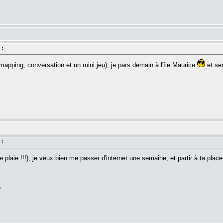
 :
apping, conversation et un mini jeu), je pars demain à l'île Maurice
et ser
 :
lle plaie !!!), je veux bien me passer d'internet une semaine, et partir à ta place.
?