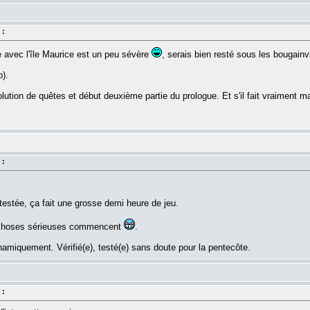
 :
e avec l'île Maurice est un peu sévère
, serais bien resté sous les bougainvil
).
ution de quêtes et début deuxième partie du prologue. Et s'il fait vraiment 
 :
testée, ça fait une grosse demi heure de jeu.
 choses sérieuses commencent
.
iquement. Vérifié(e), testé(e) sans doute pour la pentecôte.
 :