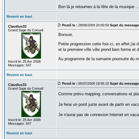
Bon là je retournes à la fête de la musique ..
Revenir en haut
Posté le :
28/06/2009 20:00:59
Sujet du message
Claudius33
Grand Sage du Conseil
Bonsoir,
Petite progression cette fois-ci, en effet j
et la première ville ville prend bien forme et
Au programme de la semaine poursuite du ma
Inscrit le: 25 Avr 2008
Messages: 547
Revenir en haut
Posté le :
05/07/2009 19:55:10
Sujet du message
Claudius33
Grand Sage du Conseil
Comme prévu mapping, conversations et place
Je ferai un point juste avant de partir en va
Je n'aurai pas de connexion Internet en vac
Inscrit le: 25 Avr 2008
Messages: 547
Revenir en haut