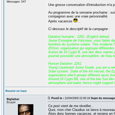
Messages: 547
Une grosse conversation d'introduction m'a p
Au programme de la semaine prochaine : suit
compagnon avec une vraie personnalité.
Après vacances
...
Ci dessous le descriptif de la campagne :
Datation humaine : 2261. (English below)
Jeune Enseigne de Vaisseau, vous faites depui
lumières du système solaire. Très moderne l'E
d'Orion, organisation qui regroupe différente
Autour de 16 Cygni B, une des deux naines ja
pourrait posséder une atmosphère, de l'eau et
Human Datation: 2261.
Young Lieutenant Junior Grade, you are a new 
Solar system. State of the Art vessel, the Eps
organisation which groups different races liv
Around 16 Cygni Bb, one of the two Sun like 
atmosphere and water, hence might support li
Revenir en haut
Posté le :
22/04/2009 22:05:18
Sujet du message
Bigfather
Ecuyer
Ce post vient de me réveiller...
Quoi, mon cher Claudius se lance à nouveau da
Alors donc bonnes vacances, et reviens en 