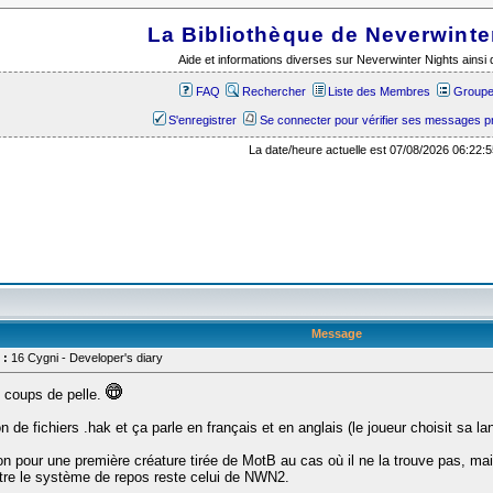
La Bibliothèque de Neverwinte
Aide et informations diverses sur Neverwinter Nights ains
FAQ
Rechercher
Liste des Membres
Groupes
S'enregistrer
Se connecter pour vérifier ses messages p
La date/heure actuelle est 07/08/2026 06:22:5
Message
 :
16 Cygni - Developer's diary
s coups de pelle.
on de fichiers .hak et ça parle en français et en anglais (le joueur choisit sa l
ution pour une première créature tirée de MotB au cas où il ne la trouve pas, ma
ntre le système de repos reste celui de NWN2.