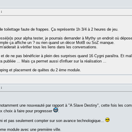
 :
e toilettage faute de frappes. Ça représente 1h 3/4 à 2 heures de jeu.
éressé(e)s pour alpha tester, je pourrais demander à Mythy un endroit où dépos
emple ça affiche un ? ou rien quand un décor MotB ou SoZ manque.
m'aiderait à vérifier tous les liens dans les conversations.
s et de ne pas bénéficier à plein des surprises quand 16 Cygni paraîtra. Et mal
 publiée ... Mais ça permet aussi d'influer sur la réalisation ...
ping et placement de quêtes du 2 ème module.
 :
tamment une nouveauté par rapport à "A Slave Destiny", cette fois les compé
x choix à faire pour progresser
.
Cygni et pas seulement compter sur son avance technologique...
me module avec une première ville.