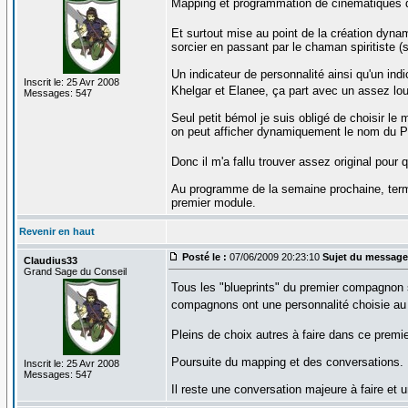
Mapping et programmation de cinématiques d'
Et surtout mise au point de la création dy
sorcier en passant par le chaman spiritiste (si
Un indicateur de personnalité ainsi qu'un ind
Inscrit le: 25 Avr 2008
Khelgar et Elanee, ça part avec un assez l
Messages: 547
Seul petit bémol je suis obligé de choisir 
on peut afficher dynamiquement le nom du P
Donc il m'a fallu trouver assez original pou
Au programme de la semaine prochaine, termi
premier module.
Revenir en haut
Posté le :
07/06/2009 20:23:10
Sujet du message
Claudius33
Grand Sage du Conseil
Tous les "blueprints" du premier compagnon s
compagnons ont une personnalité choisie au
Pleins de choix autres à faire dans ce prem
Poursuite du mapping et des conversations.
Inscrit le: 25 Avr 2008
Messages: 547
Il reste une conversation majeure à faire et