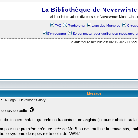
La Bibliothèque de Neverwinte
Aide et informations diverses sur Neverwinter Nights ains
FAQ
Rechercher
Liste des Membres
Groupes
S'enregistrer
Se connecter pour vérifier ses messages p
La date/heure actuelle est 06/08/2026 17:55:1
Message
 :
16 Cygni - Developer's diary
s coups de pelle.
on de fichiers .hak et ça parle en français et en anglais (le joueur choisit sa l
ution pour une première créature tirée de MotB au cas où il ne la trouve pas, ma
ntre le système de repos reste celui de NWN2.