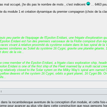
as mal occupé, j'te dis pas le nombre de mots , c'est indécent
... 6463 pou
e du module 1 et création dynamique du premier compagnon (choix de la classe
s peu partie de l'équipage de l'Epsilon Eridiani, une frégate d'exploration qu
psilon Eridani est l'un des premiers vaisseaux de la Flotte composé d'un équip
s races vivant à relative proximité du système solaire dans le bas spiral de la
unes similaires au Soleil du système 16 Cygni, gravite une planète géante, 16
 donc de la vie...
crew member of the Epsilon Eridiani, a frigate class exploration ship, headin
ilon Eridani is one of the first ship of the Fleet manned by a multi racial cre
ing relatively closed to the Solar sytem on the Milky Way's spiral arm named 
yellow dwaves of the system 16 Cygni, orbits a giant planet, 16 Cygni Bb. On
fe...
 :
ns la rocambolesque aventure de la conception d'un module, et cette fois-ci ell
forme pour avancer au plus vite dans cette construction que nous pensons h