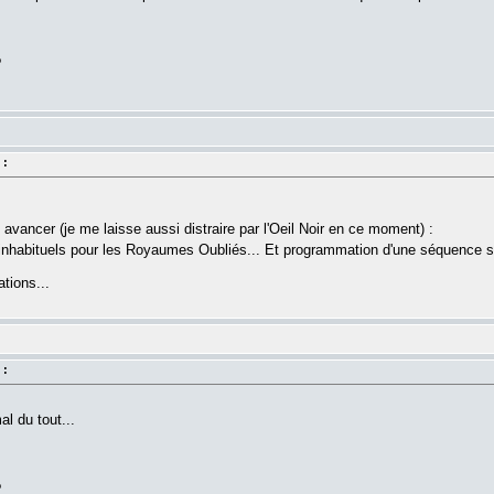
?
 :
u avancer (je me laisse aussi distraire par l'Oeil Noir en ce moment) :
nhabituels pour les Royaumes Oubliés... Et programmation d'une séquence sp
tions...
 :
l du tout...
?