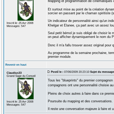
Mapping et programmation de cinématiques d'
Et surtout mise au point de la création dy
sorcier en passant par le chaman spiritiste (si
Un indicateur de personnalité ainsi qu'un ind
Inscrit le: 25 Avr 2008
Khelgar et Elanee, ça part avec un assez l
Messages: 547
Seul petit bémol je suis obligé de choisir 
on peut afficher dynamiquement le nom du P
Donc il m'a fallu trouver assez original pou
Au programme de la semaine prochaine, termi
premier module.
Revenir en haut
Posté le :
07/06/2009 20:23:10
Sujet du message
Claudius33
Grand Sage du Conseil
Tous les "blueprints" du premier compagnon s
compagnons ont une personnalité choisie au
Pleins de choix autres à faire dans ce prem
Poursuite du mapping et des conversations.
Inscrit le: 25 Avr 2008
Messages: 547
Il reste une conversation majeure à faire et