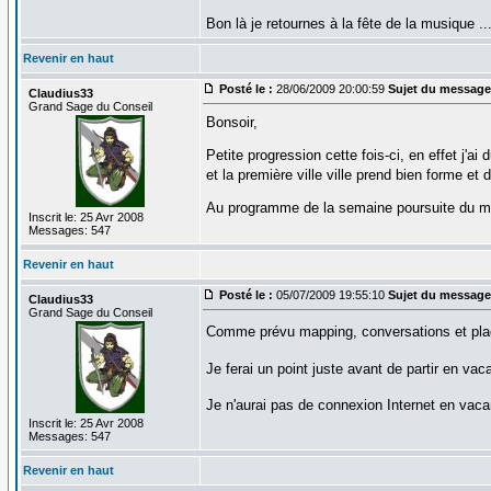
Bon là je retournes à la fête de la musique ..
Revenir en haut
Posté le :
28/06/2009 20:00:59
Sujet du message
Claudius33
Grand Sage du Conseil
Bonsoir,
Petite progression cette fois-ci, en effet j
et la première ville ville prend bien forme et
Au programme de la semaine poursuite du ma
Inscrit le: 25 Avr 2008
Messages: 547
Revenir en haut
Posté le :
05/07/2009 19:55:10
Sujet du message
Claudius33
Grand Sage du Conseil
Comme prévu mapping, conversations et place
Je ferai un point juste avant de partir en va
Je n'aurai pas de connexion Internet en vac
Inscrit le: 25 Avr 2008
Messages: 547
Revenir en haut