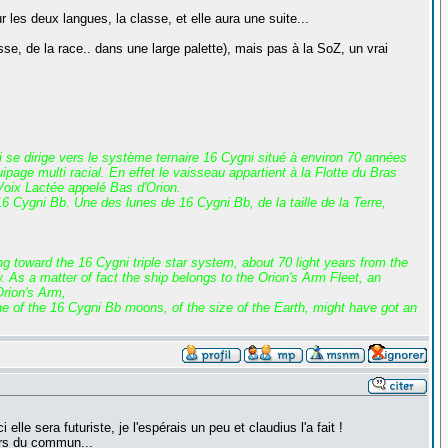
r les deux langues, la classe, et elle aura une suite...
, de la race.. dans une large palette), mais pas à la SoZ, un vrai
i se dirige vers le système ternaire 16 Cygni situé à environ 70 années
age multi racial. En effet le vaisseau appartient à la Flotte du Bras
 Voix Lactée appelé Bas d'Orion.
 Cygni Bb. Une des lunes de 16 Cygni Bb, de la taille de la Terre,
g toward the 16 Cygni triple star system, about 70 light years from the
w. As a matter of fact the ship belongs to the Orion's Arm Fleet, an
Orion's Arm,
e of the 16 Cygni Bb moons, of the size of the Earth, might have got an
e sera futuriste, je l'espérais un peu et claudius l'a fait !
ors du commun...