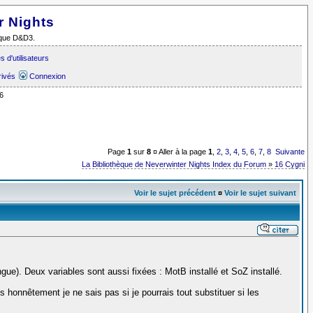
r Nights
i que D&D3.
 d'utilisateurs
rivés
Connexion
6
Page
1
sur
8
¤ Aller à la page
1
,
2
,
3
,
4
,
5
,
6
,
7
,
8
Suivante
La Bibliothèque de Neverwinter Nights Index du Forum
»
16 Cygni
Voir le sujet précédent
¤
Voir le sujet suivant
angue). Deux variables sont aussi fixées : MotB installé et SoZ installé.
is honnêtement je ne sais pas si je pourrais tout substituer si les