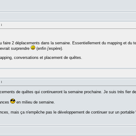
.
 :
'ai du faire 2 déplacements dans la semaine. Essentiellement du mapping et du
 devrait surprendre
(enfin j'espère).
pping, conversations et placement de quêtes.
 :
ments de quêtes qui continueront la semaine prochaine. Je suis très fier de
cances
en milieu de semaine.
ances, mais ça n'empêche pas le développement de continuer sur un portable