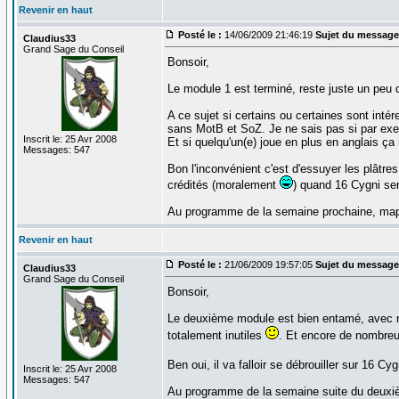
Revenir en haut
Posté le :
14/06/2009 21:46:19
Sujet du message
Claudius33
Grand Sage du Conseil
Bonsoir,
Le module 1 est terminé, reste juste un peu d
A ce sujet si certains ou certaines sont int
sans MotB et SoZ. Je ne sais pas si par ex
Inscrit le: 25 Avr 2008
Et si quelqu'un(e) joue en plus en anglais ça 
Messages: 547
Bon l'inconvénient c'est d'essuyer les plâtre
crédités (moralement
) quand 16 Cygni sera
Au programme de la semaine prochaine, map
Revenir en haut
Posté le :
21/06/2009 19:57:05
Sujet du message
Claudius33
Grand Sage du Conseil
Bonsoir,
Le deuxième module est bien entamé, avec no
totalement inutiles
. Et encore de nombreu
Ben oui, il va falloir se débrouiller sur 16 
Inscrit le: 25 Avr 2008
Messages: 547
Au programme de la semaine suite du deuxiè