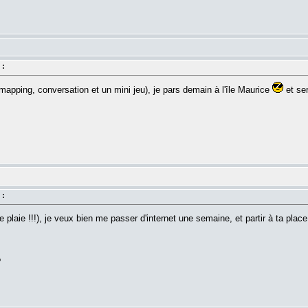
 :
apping, conversation et un mini jeu), je pars demain à l'île Maurice
et ser
 :
lle plaie !!!), je veux bien me passer d'internet une semaine, et partir à ta place.
?