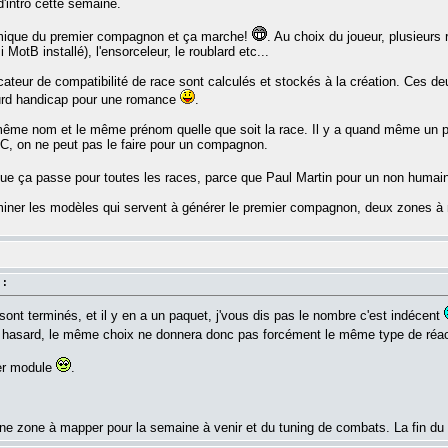
intro cette semaine.
namique du premier compagnon et ça marche!
. Au choix du joueur, plusieurs
 MotB installé), l'ensorceleur, le roublard etc...
icateur de compatibilité de race sont calculés et stockés à la création. Ces de
ourd handicap pour une romance
.
le même nom et le même prénom quelle que soit la race. Il y a quand même un 
C, on ne peut pas le faire pour un compagnon.
r que ça passe pour toutes les races, parce que Paul Martin pour un non humai
ner les modèles qui servent à générer le premier compagnon, deux zones à ma
 :
ont terminés, et il y en a un paquet, j'vous dis pas le nombre c'est indécent
 hasard, le même choix ne donnera donc pas forcément le même type de réac
ier module
.
 une zone à mapper pour la semaine à venir et du tuning de combats. La fin du