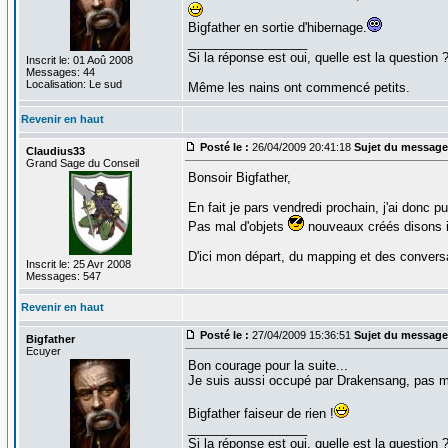
Bigfather en sortie d'hibernage.
_________________
Si la réponse est oui, quelle est la question 
Inscrit le: 01 Aoû 2008
Messages: 44
Localisation: Le sud
Même les nains ont commencé petits.
Revenir en haut
Posté le :
26/04/2009 20:41:18
Sujet du message
Claudius33
Grand Sage du Conseil
Bonsoir Bigfather,
En fait je pars vendredi prochain, j'ai donc p
Pas mal d'objets
nouveaux créés disons i
D'ici mon départ, du mapping et des conversa
Inscrit le: 25 Avr 2008
Messages: 547
Revenir en haut
Posté le :
27/04/2009 15:36:51
Sujet du message
Bigfather
Ecuyer
Bon courage pour la suite...
Je suis aussi occupé par Drakensang, pas ma
Bigfather faiseur de rien !
_________________
Si la réponse est oui, quelle est la question 