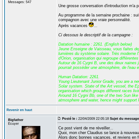
Messages: 547
Une grosse conversation d'introduction m'a p
Au programme de la semaine prochaine : suit
compagnon avec une vraie personnalité.
Après vacances
...
Ci dessous le descriptif de la campagne :
Datation humaine : 2261. (English below)
Jeune Enseigne de Vaisseau, vous faites depui
lumières du système solaire. Très moderne l'E
d'Orion, organisation qui regroupe différente
Autour de 16 Cygni B, une des deux naines ja
pourrait posséder une atmosphère, de l'eau et
Human Datation: 2261.
Young Lieutenant Junior Grade, you are a new 
Solar system. State of the Art vessel, the Eps
organisation which groups different races liv
Around 16 Cygni Bb, one of the two Sun like 
atmosphere and water, hence might support li
Revenir en haut
Posté le :
22/04/2009 22:05:18
Sujet du message
Bigfather
Ecuyer
Ce post vient de me réveiller...
Quoi, mon cher Claudius se lance à nouveau da
Alors donc bonnes vacances, et reviens en 