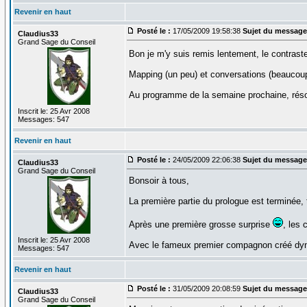
Revenir en haut
Posté le :
17/05/2009 19:58:38
Sujet du message
Claudius33
Grand Sage du Conseil
Bon je m'y suis remis lentement, le contrast
Mapping (un peu) et conversations (beaucoup
Au programme de la semaine prochaine, résol
Inscrit le: 25 Avr 2008
Messages: 547
Revenir en haut
Posté le :
24/05/2009 22:06:38
Sujet du message
Claudius33
Grand Sage du Conseil
Bonsoir à tous,
La première partie du prologue est terminée, 
Après une première grosse surprise
, les
Inscrit le: 25 Avr 2008
Avec le fameux premier compagnon créé dynam
Messages: 547
Revenir en haut
Posté le :
31/05/2009 20:08:59
Sujet du message
Claudius33
Grand Sage du Conseil