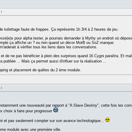
 :
e toilettage faute de frappes. Ça représente 1h 3/4 à 2 heures de jeu.
éressé(e)s pour alpha tester, je pourrais demander à Mythy un endroit où dépos
emple ça affiche un ? ou rien quand un décor MotB ou SoZ manque.
m'aiderait à vérifier tous les liens dans les conversations.
s et de ne pas bénéficier à plein des surprises quand 16 Cygni paraîtra. Et mal
 publiée ... Mais ça permet aussi d'influer sur la réalisation ...
ping et placement de quêtes du 2 ème module.
 :
tamment une nouveauté par rapport à "A Slave Destiny", cette fois les compé
x choix à faire pour progresser
.
Cygni et pas seulement compter sur son avance technologique...
me module avec une première ville.