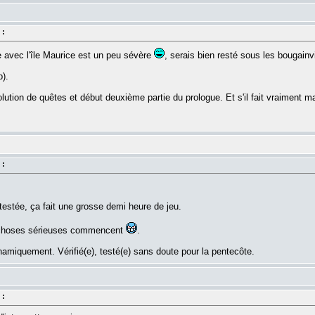
 :
e avec l'île Maurice est un peu sévère
, serais bien resté sous les bougainvil
).
ution de quêtes et début deuxième partie du prologue. Et s'il fait vraiment 
 :
testée, ça fait une grosse demi heure de jeu.
 choses sérieuses commencent
.
iquement. Vérifié(e), testé(e) sans doute pour la pentecôte.
 :