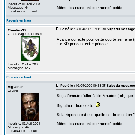
Inscrit le: 01 Aoû 2008
Même les nains ont commencé petits.
Messages: 44
Localisation: Le sud
Revenir en haut
Posté le :
30/04/2009 19:45:30
Sujet du message
Claudius33
Grand Sage du Conseil
Avance correcte pour cette courte semaine (m
sur SD pendant cette période.
Inscrit le: 25 Avr 2008
Messages: 547
Revenir en haut
Posté le :
01/05/2009 09:53:35
Sujet du message
Bigfather
Ecuyer
Si ça t'ennuie d'aller à l'ile Maurice ( ah, que
Bigfather : humoriste !
_________________
Si la réponse est oui, quelle est la question 
Même les nains ont commencé petits.
Inscrit le: 01 Aoû 2008
Messages: 44
Localisation: Le sud