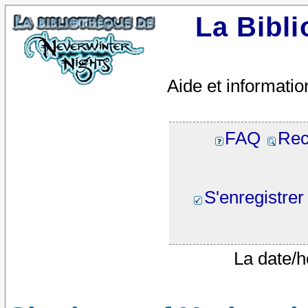
La Bibl
Aide et informatio
FAQ
Rec
S'enregistrer
La date/h