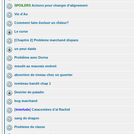
SPOILERS
Actions pour changer d'alignement
Vin d'Ao
Comment faire évoluer un rôdeur?
Le curse
[Chapitre 2] Probleme marchand disparu
un peut daide
Problème avec Dorna
meudit au mauvais endroit
absortion de niveau chez un guerrier
tombeau bandit chap 1
Destrier de paladin
bug marchand
[
Interlude
] Catacombes d'al Rachid
sang de dragon
Probleme de classe