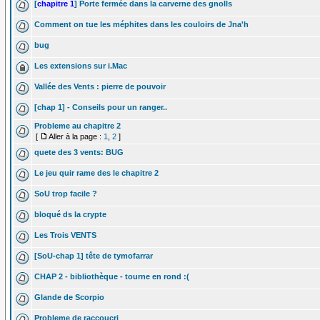
[
chapitre 1
] Porte fermée dans la carverne des gnolls
Comment on tue les méphites dans les couloirs de Jna'h
bug
Les extensions sur i.Mac
Vallée des Vents : pierre de pouvoir
[chap 1] - Conseils pour un ranger..
Probleme au chapitre 2
[
Aller à la page :
1
,
2
]
quete des 3 vents: BUG
Le jeu quir rame des le chapitre 2
SoU trop facile ?
bloqué ds la crypte
Les Trois VENTS
[SoU-chap 1] tête de tymofarrar
CHAP 2 - bibliothèque - tourne en rond :(
Glande de Scorpio
Probleme de raccoucri