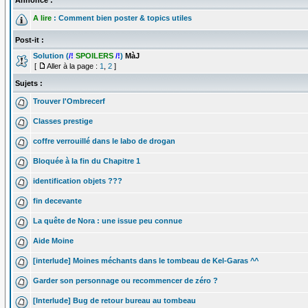
A lire
: Comment bien poster & topics utiles
Post-it :
Solution (
/!
SPOILERS
/!
)
MàJ
[
Aller à la page :
1
,
2
]
Sujets :
Trouver l'Ombrecerf
Classes prestige
coffre verrouillé dans le labo de drogan
Bloquée à la fin du Chapitre 1
identification objets ???
fin decevante
La quête de Nora : une issue peu connue
Aide Moine
[interlude] Moines méchants dans le tombeau de Kel-Garas ^^
Garder son personnage ou recommencer de zéro ?
[Interlude] Bug de retour bureau au tombeau