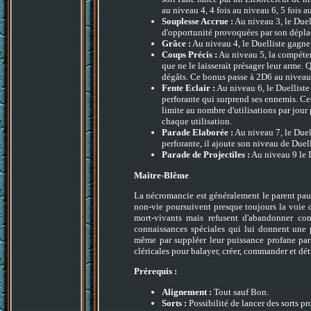
au niveau 4, 4 fois au niveau 6, 5 fois a
Souplesse Accrue :
Au niveau 3, le Duel
d'opportunité provoquées par son dépla
Grâce :
Au niveau 4, le Duelliste gagne 
Coups Précis :
Au niveau 5, la compétenc
que ne le laisserait présager leur arme.
dégâts. Ce bonus passe à 2D6 au niveau
Fente Eclair :
Au niveau 6, le Duelliste
perforante qui surprend ses ennemis. Cet
limite au nombre d'utilisations par jour
chaque utilisation.
Parade Elaborée :
Au niveau 7, le Duell
perforante, il ajoute son niveau de Duell
Parade de Projectiles :
Au niveau 9 le D
Maître-Blême
La nécromancie est généralement le parent pauvr
non-vie poursuivent presque toujours la voie d
mort-vivants mais refusent d'abandonner com
connaissances spéciales qui lui donnent une 
même par suppléer leur puissance profane par 
cléricales pour balayer, créer, commander et dé
Prérequis :
Alignement :
Tout sauf Bon.
Sorts :
Possibilité de lancer des sorts pr