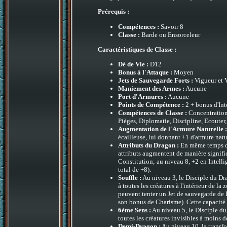
Prérequis :
Compétences :
Savoir 8
Classe :
Barde ou Ensorceleur
Caractéristiques de Classe :
Dé de Vie :
D12
Bonus à l'Attaque :
Moyen
Jets de Sauvegarde Forts :
Vigueur et 
Maniement des Armes :
Aucune
Port d'Armures :
Aucune
Points de Compétence :
2 + bonus d'Int
Compétences de Classe :
Concentration,
Pièges, Diplomatie, Discipline, Ecouter,
Augmentation de l'Armure Naturelle :
écailleuse, lui donnant +1 d'armure nat
Attributs du Dragon :
En même temps qu
attributs augmentent de manière signific
Constitution; au niveau 8, +2 en Intell
total de +8).
Souffle :
Au niveau 3, le Disciple du Dr
à toutes les créatures à l'intérieur de 
peuvent tenter un Jet de sauvegarde de 
son bonus de Charisme). Cette capacité pe
6ème Sens :
Au niveau 5, le Disciple du
toutes les créatures invisibles à moins
Demi-Dragon :
Au niveau 10, la transf