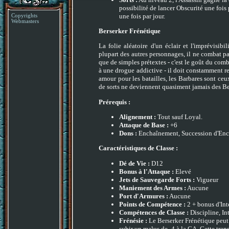
possibilité de lancer Obscurité une fois 
une fois par jour.
Copyrights
Webmasters
Berserker Frénétique
La folie aléatoire d'un éclair et l'imprévisib
plupart des autres personnages, il ne combat p
que de simples prétextes - c'est le goût du comba
à une drogue addictive - il doit constamment re
amour pour les batailles, les Barbares sont ce
de sorts ne deviennent quasiment jamais des Be
Prérequis :
Alignement :
Tout sauf Loyal.
Attaque de Base :
+6
Dons :
Enchaînement, Succession d'Enc
Caractéristiques de Classe :
Dé de Vie :
D12
Bonus à l'Attaque :
Elevé
Jets de Sauvegarde Forts :
Vigueur
Maniement des Armes :
Aucune
Port d'Armures :
Aucune
Points de Compétence :
2 + bonus d'Int
Compétences de Classe :
Discipline, In
Frénésie :
Le Berserker Frénétique peut 
subir un malus de -4 à la CA. Cette tra