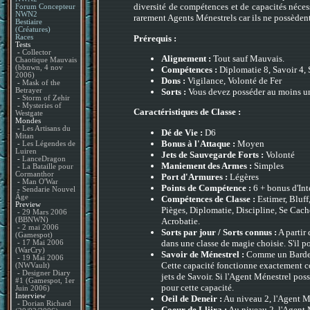
diversité de compétences et de capacités néces
Forum Concepteur
NWN2
rarement Agents Ménestrels car ils ne possèdent 
Bestiaire
(Créatures)
Prérequis :
Races
Tests
-
Collector
Alignement :
Tout sauf Mauvais.
Chaotique Mauvais
(bbnwn, 4 nov
Compétences :
Diplomatie 8, Savoir 4, 
2006)
Dons :
Vigilance, Volonté de Fer
-
Mask of the
Sorts :
Vous devez posséder au moins un 
Betrayer
-
Storm of Zehir
-
Mysteries of
Caractéristiques de Classe :
Westgate
Mondes
-
Les Artisans du
Dé de Vie :
D6
Mitan
Bonus à l'Attaque :
Moyen
-
Les Légendes de
Luiren
Jets de Sauvegarde Forts :
Volonté
-
LanceDragon
Maniement des Armes :
Simples
-
La Bataille pour
Cormanthor
Port d'Armures :
Légères
-
Man O'War
Points de Compétence :
6 + bonus d'Int
-
Sendarie Nouvel
Âge
Compétences de Classe :
Estimer, Bluff
Preview
Pièges, Diplomatie, Discipline, Se Cache
-
29 Mars 2006
Acrobatie.
(BBNWN)
-
2 mai 2006
Sorts par jour / Sorts connus :
A partir
(Gamespot)
dans une classe de magie choisie. S'il po
-
17 Mai 2006
(WarCry)
Savoir de Ménestrel :
Comme un Barde, 
-
19 Mai 2006
Cette capacité fonctionne exactement c
(NWVault)
-
Designer Diary
jets de Savoir. Si l'Agent Ménestrel po
#1 (Gamespot, 1er
pour cette capacité.
Juin 2006)
Interview
Oeil de Deneir :
Au niveau 2, l'Agent Mé
-
Dorian Richard
Coeur de Lliira :
Au niveau 2, l'Agent M