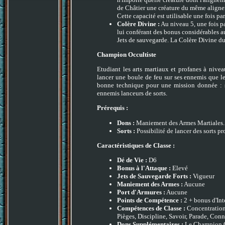
de Châtier une créature du même aligneme
Cette capacité est utilisable une fois par
Colère Divine :
Au niveau 5, une fois pa
lui conférant des bonus considérables a
Jets de sauvegarde. La Colère Divine d
Champion Occultiste
Etudiant les arts martiaux et profanes à nive
lancer une boule de feu sur ses ennemis que les
bonne technique pour une mission donnée : so
ennemis lanceurs de sorts.
Prérequis :
Dons :
Maniement des Armes Martiales.
Sorts :
Possibilité de lancer des sorts pr
Caractéristiques de Classe :
Dé de Vie :
D6
Bonus à l'Attaque :
Elevé
Jets de Sauvegarde Forts :
Vigueur
Maniement des Armes :
Aucune
Port d'Armures :
Aucune
Points de Compétence :
2 + bonus d'Int
Compétences de Classe :
Concentration,
Pièges, Discipline, Savoir, Parade, Conn
Dons Supplémentaires :
Le Champion Oc