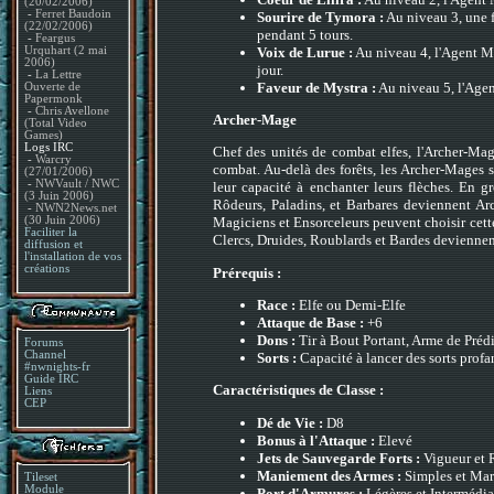
(20/02/2006)
-
Ferret Baudoin
Sourire de Tymora :
Au niveau 3, une f
(22/02/2006)
pendant 5 tours.
-
Feargus
Voix de Lurue :
Au niveau 4, l'Agent Mén
Urquhart (2 mai
2006)
jour.
-
La Lettre
Faveur de Mystra :
Au niveau 5, l'Agen
Ouverte de
Papermonk
-
Chris Avellone
Archer-Mage
(Total Video
Games)
Logs IRC
Chef des unités de combat elfes, l'Archer-Mag
-
Warcry
combat. Au-delà des forêts, les Archer-Mages s
(27/01/2006)
-
NWVault / NWC
leur capacité à enchanter leurs flèches. En g
(3 Juin 2006)
Rôdeurs, Paladins, et Barbares deviennent Arc
-
NWN2News.net
(30 Juin 2006)
Magiciens et Ensorceleurs peuvent choisir cette
Faciliter la
Clercs, Druides, Roublards et Bardes devienne
diffusion et
l'installation de vos
créations
Prérequis :
Race :
Elfe ou Demi-Elfe
Attaque de Base :
+6
Dons :
Tir à Bout Portant, Arme de Préd
Forums
Channel
Sorts :
Capacité à lancer des sorts profa
#nwnights-fr
Guide IRC
Caractéristiques de Classe :
Liens
CEP
Dé de Vie :
D8
Bonus à l'Attaque :
Elevé
Jets de Sauvegarde Forts :
Vigueur et 
Maniement des Armes :
Simples et Mar
Tileset
Module
Port d'Armures :
Légères et Intermédiai