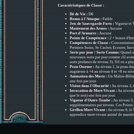
Caractéristiques de Classe :
Dé de Vie :
D6
Bonus à l'Attaque :
Faible
Jets de Sauvegarde Forts :
Vigueur et 
Maniement des Armes :
Aucune
Port d'Armures :
Aucune
Points de Compétence :
2 + bonus d'Int
Compétences de Classe :
Concentration,
Premiers Soins, Se Cacher, Ecouter, Sa
Sorts par jour / Sorts Connus:
Quand un
nouveaux sorts par jour comme s'il avait
sorts profanes de niveau 3). S'il en a plu
Peau Osseuse :
Au niveau 1, la peau du
augmente à +4 au niveau 4 et +6 eu niv
Animation des Morts :
Un Maître-Blême 
une fois par jour.
Vision dans l'Obscurité :
Au niveau 3, l
Invocation de Mort-Vivant :
Au niveau 
que le sort) une fois par jour.
Vigueur d'Outre-Tombe :
Au niveau 5, 
supplémentaires par niveau. Ces Points 
Greffon Mort-Vivant :
Au niveau 6, le 
appendice mort-vivant animé de manière