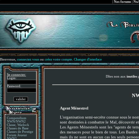
|
Nos forums
|
NwN
Bienvenue,
connectez vous
ou
créez votre compte
.
Changer d'interface
Se connecter:
Dîtes non aux
inutiles
p
Login:
Password:
NWN
Agent Ménestrel
L'organisation semi-secrète connue sous le nom
Compendium
NWN/NWN2
sont destinées à combattre le Mal, découvrir et p
Classe, Warlock
Les Agents Ménestrels sont les "agents de terr
Classes de Base
des menaces pour le bien de tous. Les Bardes s
Classes de Prestige
Forum Joueur
mais ils ne sont en aucun cas les seuls perso
NWN2