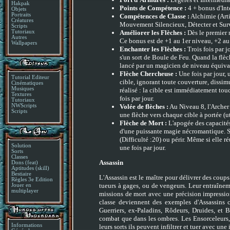
Hakpak
Points de Compétence :
4 + bonus d'Int
Objets
Portraits
Compétences de Classe :
Alchimie (Arti
Créatures
Mouvement Silencieux, Détecter et Sur
Scripts
Améliorer les Flèches :
Dès le premier n
Tutoriaux
Autres
Ce bonus est de +1 au 1er niveau, +2 a
Wallpapers
Enchanter les Flèches :
Trois fois par 
s'un sort de Boule de Feu. Quand la flèc
lancé par un magicien de niveau équival
Flèche Chercheuse :
Une fois par jour, 
Tutorial Editeur
cible, ignorant toute couverture, dissimu
Cinématiques
Musiques
réalisé : la cible est immédiatement tou
Textures
fois par jour.
Tutoriaux
Volée de flèches :
Au Niveau 8, l'Archer 
NWScripts
Scripts
une flèche vers chaque cible à portée (uti
Flèche de Mort :
L'apogée des capacités
d'une puissante magie nécromantique. Si
(Difficulté :20) ou périr. Même si elle ré
Solution
une fois par jour.
Sorts
Classes
Assassin
Dons (feat)
Aptitudes (skill)
Bestiaire
L'Assassin est le maître pour délivrer des coups
Règles 3e Edition
tueurs à gages, ou de vengeurs. Leur entraîneme
Jouer en
multiplayer
missions de mort avec une précision impression
classe deviennent des exemples d'Assassins 
Guerriers, ex-Paladins, Rôdeurs, Druides, et B
combat que dans les ombres. Les Ensorceleurs, M
Informations
leurs sorts ils peuvent infiltrer et tuer avec un