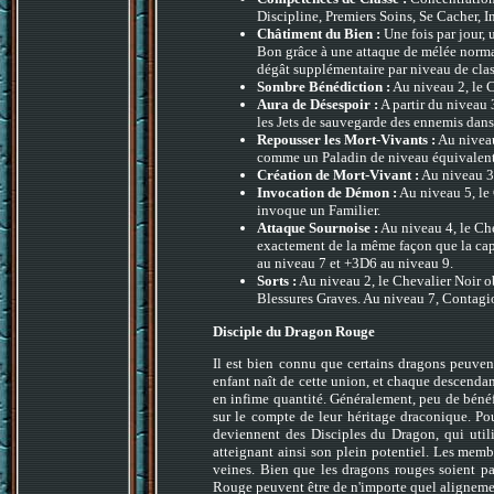
Discipline, Premiers Soins, Se Cacher, In
Châtiment du Bien :
Une fois par jour,
Bon grâce à une attaque de mélée normal
dégât supplémentaire par niveau de clas
Sombre Bénédiction :
Au niveau 2, le C
Aura de Désespoir :
A partir du niveau 
les Jets de sauvegarde des ennemis dans
Repousser les Mort-Vivants :
Au niveau
comme un Paladin de niveau équivalent
Création de Mort-Vivant :
Au niveau 3,
Invocation de Démon :
Au niveau 5, le
invoque un Familier.
Attaque Sournoise :
Au niveau 4, le Che
exactement de la même façon que la ca
au niveau 7 et +3D6 au niveau 9.
Sorts :
Au niveau 2, le Chevalier Noir ob
Blessures Graves. Au niveau 7, Contagi
Disciple du Dragon Rouge
Il est bien connu que certains dragons peuv
enfant naît de cette union, et chaque descenda
en infime quantité. Généralement, peu de bénéf
sur le compte de leur héritage draconique. Pou
deviennent des Disciples du Dragon, qui util
atteignant ainsi son plein potentiel. Les memb
veines. Bien que les dragons rouges soient pa
Rouge peuvent être de n'importe quel aligneme