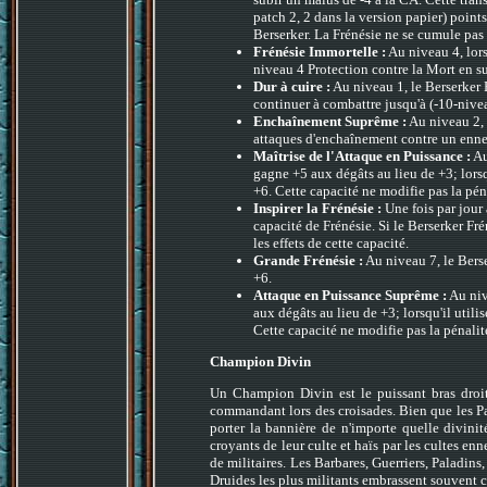
patch 2, 2 dans la version papier) point
Berserker. La Frénésie ne se cumule pas 
Frénésie Immortelle :
Au niveau 4, lors
niveau 4 Protection contre la Mort en sus
Dur à cuire :
Au niveau 1, le Berserker 
continuer à combattre jusqu'à (-10-nive
Enchaînement Suprême :
Au niveau 2, 
attaques d'enchaînement contre un enne
Maîtrise de l'Attaque en Puissance :
Au
gagne +5 aux dégâts au lieu de +3; lorsq
+6. Cette capacité ne modifie pas la pén
Inspirer la Frénésie :
Une fois par jour 
capacité de Frénésie. Si le Berserker F
les effets de cette capacité.
Grande Frénésie :
Au niveau 7, le Berse
+6.
Attaque en Puissance Suprême :
Au niv
aux dégâts au lieu de +3; lorsqu'il util
Cette capacité ne modifie pas la pénalit
Champion Divin
Un Champion Divin est le puissant bras droit d
commandant lors des croisades. Bien que les P
porter la bannière de n'importe quelle divinit
croyants de leur culte et haïs par les cultes 
de militaires. Les Barbares, Guerriers, Paladins,
Druides les plus militants embrassent souvent 