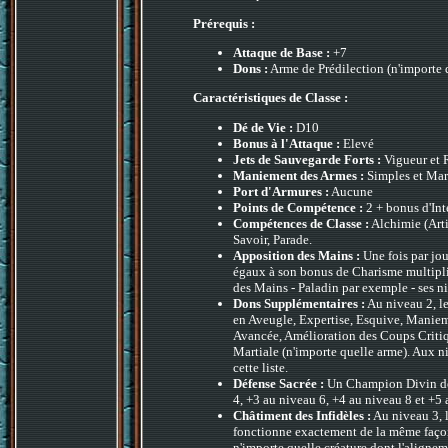
Prérequis :
Attaque de Base :
+7
Dons :
Arme de Prédilection (n'importe 
Caractéristiques de Classe :
Dé de Vie :
D10
Bonus à l'Attaque :
Elevé
Jets de Sauvegarde Forts :
Vigueur et 
Maniement des Armes :
Simples et Mar
Port d'Armures :
Aucune
Points de Compétence :
2 + bonus d'Int
Compétences de Classe :
Alchimie (Arti
Savoir, Parade.
Apposition des Mains :
Une fois par jo
égaux à son bonus de Charisme multipli
des Mains - Paladin par exemple - ses n
Dons Supplémentaires :
Au niveau 2, l
en Aveugle, Expertise, Esquive, Manie
Avancée, Amélioration des Coups Critiqu
Martiale (n'importe quelle arme). Aux n
cette liste.
Défense Sacrée :
Un Champion Divin de 
4, +3 au niveau 6, +4 au niveau 8 et +5
Châtiment des Infidèles :
Au niveau 3, l
fonctionne exactement de la même façon
n'importe quelle créature dont l'aligne