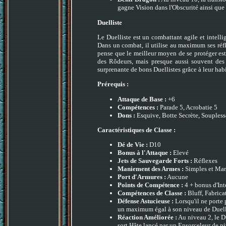
gagne Vision dans l'Obscurité ainsi que 
Duelliste
Le Duelliste est un combattant agile et intelli
Dans un combat, il utilise au maximum ses réfl
pense que le meilleur moyen de se protéger est 
des Rôdeurs, mais presque aussi souvent des
surprenante de bons Duellistes grâce à leur hab
Prérequis :
Attaque de Base :
+6
Compétences :
Parade 5, Acrobatie 5
Dons :
Esquive, Botte Secrète, Soupless
Caractéristiques de Classe :
Dé de Vie :
D10
Bonus à l'Attaque :
Elevé
Jets de Sauvegarde Forts :
Réflexes
Maniement des Armes :
Simples et Mar
Port d'Armures :
Aucune
Points de Compétence :
4 + bonus d'Int
Compétences de Classe :
Bluff, Fabricat
Défense Astucieuse :
Lorsqu'il ne porte 
un maximum égal à son niveau de Duell
Réaction Améliorée :
Au niveau 2, le Du
sort Hâte lancé par un Ensorceleur de niv