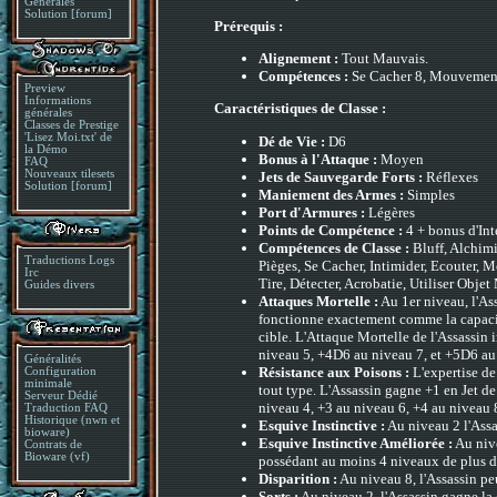
Générales
Solution [forum]
Prérequis :
Alignement :
Tout Mauvais.
Compétences :
Se Cacher 8, Mouvement
Preview
Informations
Caractéristiques de Classe :
générales
Classes de Prestige
'Lisez Moi.txt' de
Dé de Vie :
D6
la Démo
Bonus à l'Attaque :
Moyen
FAQ
Nouveaux tilesets
Jets de Sauvegarde Forts :
Réflexes
Solution [forum]
Maniement des Armes :
Simples
Port d'Armures :
Légères
Points de Compétence :
4 + bonus d'Int
Compétences de Classe :
Bluff, Alchimi
Traductions Logs
Pièges, Se Cacher, Intimider, Ecouter, M
Irc
Tire, Détecter, Acrobatie, Utiliser Obje
Guides divers
Attaques Mortelle :
Au 1er niveau, l'As
fonctionne exactement comme la capacité
cible. L'Attaque Mortelle de l'Assassi
niveau 5, +4D6 au niveau 7, et +5D6 au
Généralités
Résistance aux Poisons :
L'expertise de
Configuration
minimale
tout type. L'Assassin gagne +1 en Jet 
Serveur Dédié
niveau 4, +3 au niveau 6, +4 au niveau 
Traduction FAQ
Historique (nwn et
Esquive Instinctive :
Au niveau 2 l'Assa
bioware)
Esquive Instinctive Améliorée :
Au nive
Contrats de
Bioware (vf)
possédant au moins 4 niveaux de plus da
Disparition :
Au niveau 8, l'Assassin pe
Sorts :
Au niveau 2, l'Assassin gagne la 