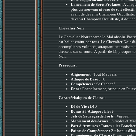
Lancement de Sorts Profanes :
A chaqu
plus un nouveau niveau de sort effectif, 
avant de devenir Champion Occultiste. S
devenir Champion Occultiste, il doit ch
Chevalier Noir
Le Chevalier Noir incarne le Mal absolu. Pacti
est haï et craint par tous. Le Chevalier Noir 
accomplir ses volontés, attaquant sournoisemen
dressent sur sa route. A partir de là, presque 
Noir.
Prérequis :
Alignement :
Tout Mauvais.
Attaque de Base :
+6
Compétences :
Se Cacher 5
Dons :
Enchaînement, Attaque en Puiss
Caractéristiques de Classe :
Dé de Vie :
D10
Bonus à l'Attaque :
Elevé
Jets de Sauvegarde Forts :
Vigueur
Maniement des Armes :
Simples et Mar
Port d'Armures :
Toutes + les Boucliers
Points de Compétence :
2 + bonus d'Int
Compétences de Classe :
Concentration,