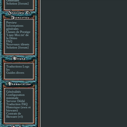
Générales
Solution [forum]
Preview
Informations
générales
Classes de Prestige
'Lisez Moi.txt' de
la Démo
FAQ
Nouveaux tilesets
Solution [forum]
Traductions Logs
Irc
Guides divers
Généralités
Configuration
minimale
Serveur Dédié
Traduction FAQ
Historique (nwn et
bioware)
Contrats de
Bioware (vf)