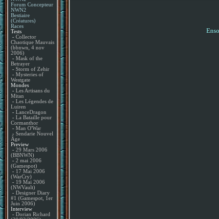
Forum Concepteur
NWN2
Bestiaire
(Créatures)
Races
Enso
Tests
-
Collector
Chaotique Mauvais
(bbnwn, 4 nov
2006)
-
Mask of the
Betrayer
-
Storm of Zehir
-
Mysteries of
Westgate
Mondes
-
Les Artisans du
Mitan
-
Les Légendes de
Luiren
-
LanceDragon
-
La Bataille pour
Cormanthor
-
Man O'War
-
Sendarie Nouvel
Âge
Preview
-
29 Mars 2006
(BBNWN)
-
2 mai 2006
(Gamespot)
-
17 Mai 2006
(WarCry)
-
19 Mai 2006
(NWVault)
-
Designer Diary
#1 (Gamespot, 1er
Juin 2006)
Interview
-
Dorian Richard