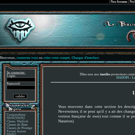
|
Nos forums
|
NwN
Bienvenue,
connectez vous
ou
créez votre compte
.
Changer d'interface
Se connecter:
Dîtes non aux
inutiles
protections contr
Login:
HADOPI - Le 
Password:
L
Vous trouverez dans cette section les desc
Neverwinter, il se peut qu'il y a ait des chan
Compendium
version française de nwn) tout comme il se 
NWN/NWN2
Natation).
Classe, Warlock
Classes de Base
Classes de Prestige
Forum Joueur
NWN2