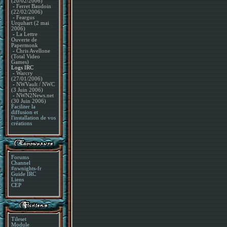
(20/02/2006)
-
Ferret Baudoin
(22/02/2006)
-
Feargus
Urquhart (2 mai
2006)
-
La Lettre
Ouverte de
Papermonk
-
Chris Avellone
(Total Video
Games)
Logs IRC
-
Warcry
(27/01/2006)
-
NWVault / NWC
(3 Juin 2006)
-
NWN2News.net
(30 Juin 2006)
Faciliter la
diffusion et
l'installation de vos
créations
Forums
Channel
#nwnights-fr
Guide IRC
Liens
CEP
Tileset
Module