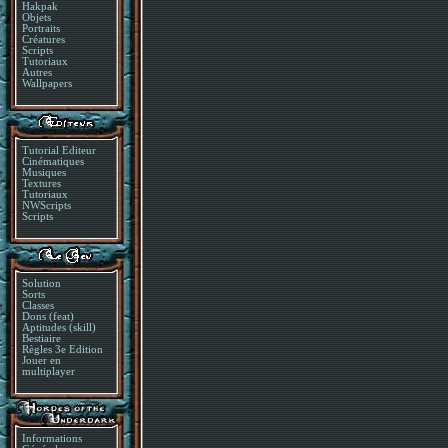
Hakpak
Objets
Portraits
Créatures
Scripts
Tutoriaux
Autres
Wallpapers
Tutorial Editeur
Cinématiques
Musiques
Textures
Tutoriaux
NWScripts
Scripts
Solution
Sorts
Classes
Dons (feat)
Aptitudes (skill)
Bestiaire
Règles 3e Edition
Jouer en
multiplayer
Informations