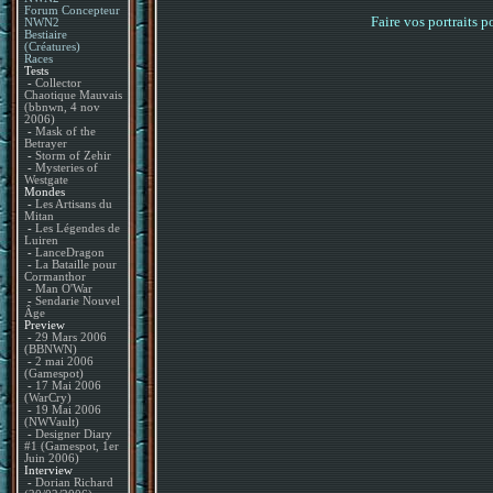
Forum Concepteur
Faire vos portraits 
NWN2
Bestiaire
(Créatures)
Races
Tests
-
Collector
Chaotique Mauvais
(bbnwn, 4 nov
2006)
-
Mask of the
Betrayer
-
Storm of Zehir
-
Mysteries of
Westgate
Mondes
-
Les Artisans du
Mitan
-
Les Légendes de
Luiren
-
LanceDragon
-
La Bataille pour
Cormanthor
-
Man O'War
-
Sendarie Nouvel
Âge
Preview
-
29 Mars 2006
(BBNWN)
-
2 mai 2006
(Gamespot)
-
17 Mai 2006
(WarCry)
-
19 Mai 2006
(NWVault)
-
Designer Diary
#1 (Gamespot, 1er
Juin 2006)
Interview
-
Dorian Richard