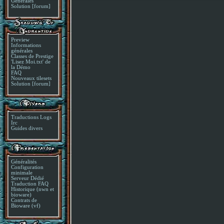
Générales
Solution [forum]
Preview
Informations
générales
Classes de Prestige
'Lisez Moi.txt' de
la Démo
FAQ
Nouveaux tilesets
Solution [forum]
Traductions Logs
Irc
Guides divers
Généralités
Configuration
minimale
Serveur Dédié
Traduction FAQ
Historique (nwn et
bioware)
Contrats de
Bioware (vf)