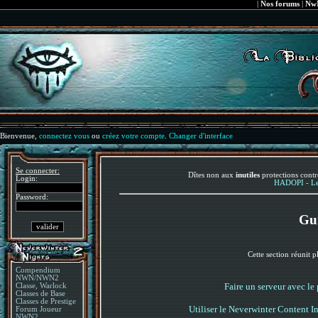
|
Nos forums
|
NwN
Bienvenue,
connectez vous
ou
créez votre compte
.
Changer d'interface
Se connecter:
Dîtes non aux
inutiles
protections contr
Login:
HADOPI - Le 
Password:
Gui
Cette section réunit p
Compendium
NWN/NWN2
Faire un serveur avec l
Classe, Warlock
Classes de Base
Classes de Prestige
Utiliser le Neverwinter Content In
Forum Joueur
NWN2