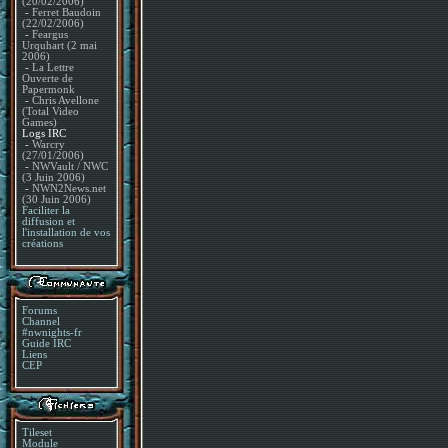
(20/02/2006)
-
Ferret Baudoin
(22/02/2006)
-
Feargus
Urquhart (2 mai
2006)
-
La Lettre
Ouverte de
Papermonk
-
Chris Avellone
(Total Video
Games)
Logs IRC
-
Warcry
(27/01/2006)
-
NWVault / NWC
(3 Juin 2006)
-
NWN2News.net
(30 Juin 2006)
Faciliter la
diffusion et
l'installation de vos
créations
Forums
Channel
#nwnights-fr
Guide IRC
Liens
CEP
Tileset
Module