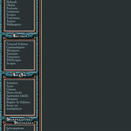
Hakpak
Objets
Portraits
Créatures
Scripts
Tutoriaux
Autres
Wallpapers
Tutorial Editeur
Cinématiques
Musiques
Textures
Tutoriaux
NWScripts
Scripts
Solution
Sorts
Classes
Dons (feat)
Aptitudes (skill)
Bestiaire
Règles 3e Edition
Jouer en
multiplayer
Informations