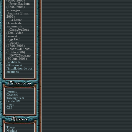
(20/02/2006)
-
Ferret Baudoin
(22/02/2006)
-
Feargus
Urquhart (2 mai
2006)
-
La Lettre
Ouverte de
Papermonk
-
Chris Avellone
(Total Video
Games)
Logs IRC
-
Warcry
(27/01/2006)
-
NWVault / NWC
(3 Juin 2006)
-
NWN2News.net
(30 Juin 2006)
Faciliter la
diffusion et
l'installation de vos
créations
Forums
Channel
#nwnights-fr
Guide IRC
Liens
CEP
Tileset
Module