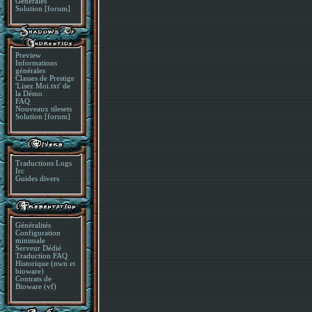
Générales
Solution [forum]
Preview
Informations
générales
Classes de Prestige
'Lisez Moi.txt' de
la Démo
FAQ
Nouveaux tilesets
Solution [forum]
Traductions Logs
Irc
Guides divers
Généralités
Configuration
minimale
Serveur Dédié
Traduction FAQ
Historique (nwn et
bioware)
Contrats de
Bioware (vf)