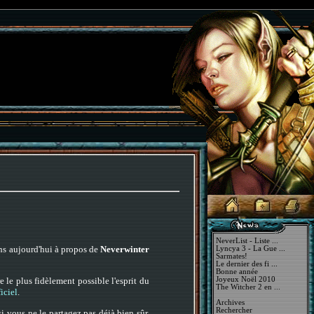
NeverList - Liste ...
ns aujourd'hui à propos de
Neverwinter
Lyncya 3 - La Gue ...
Sarmates!
Le dernier des fi ...
Bonne année
Joyeux Noël 2010
e le plus fidèlement possible l'esprit du
The Witcher 2 en ...
ficiel
.
Archives
Rechercher
i vous ne le partagez pas déjà bien sûr.