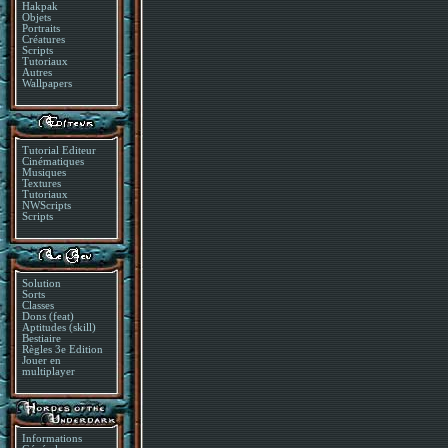
Hakpak
Objets
Portraits
Créatures
Scripts
Tutoriaux
Autres
Wallpapers
Tutorial Editeur
Cinématiques
Musiques
Textures
Tutoriaux
NWScripts
Scripts
Solution
Sorts
Classes
Dons (feat)
Aptitudes (skill)
Bestiaire
Règles 3e Edition
Jouer en
multiplayer
Informations