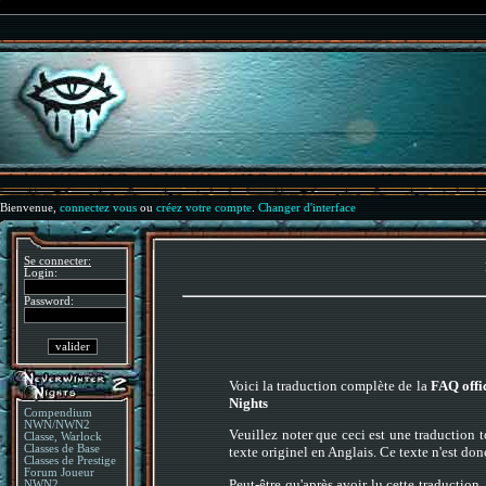
Bienvenue,
connectez vous
ou
créez votre compte
.
Changer d'interface
Se connecter:
Login:
Password:
Voici la traduction complète de la
FAQ offic
Nights
Compendium
NWN/NWN2
Veuillez noter que ceci est une traduction t
Classe, Warlock
Classes de Base
texte originel en Anglais. Ce texte n'est d
Classes de Prestige
Forum Joueur
Peut-être qu'après avoir lu cette traductio
NWN2