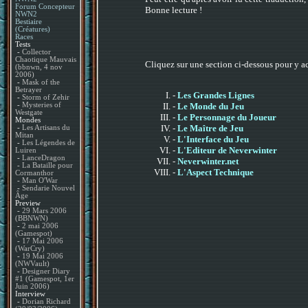
Forum Concepteur
Bonne lecture !
NWN2
Bestiaire
(Créatures)
Races
Tests
-
Collector
Chaotique Mauvais
Cliquez sur une section ci-dessous pour y a
(bbnwn, 4 nov
2006)
-
Mask of the
Betrayer
-
Les Grandes Lignes
-
Storm of Zehir
-
Le Monde du Jeu
-
Mysteries of
Westgate
-
Le Personnage du Joueur
Mondes
-
Le Maître de Jeu
-
Les Artisans du
Mitan
-
L'Interface du Jeu
-
Les Légendes de
-
L'Editeur de Neverwinter
Luiren
-
LanceDragon
-
Neverwinter.net
-
La Bataille pour
-
L'Aspect Technique
Cormanthor
-
Man O'War
-
Sendarie Nouvel
Âge
Preview
-
29 Mars 2006
(BBNWN)
-
2 mai 2006
(Gamespot)
-
17 Mai 2006
(WarCry)
-
19 Mai 2006
(NWVault)
-
Designer Diary
#1 (Gamespot, 1er
Juin 2006)
Interview
-
Dorian Richard