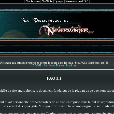
|
Nos forums
|
NwN2.fr
|
Lyncya
|
Notre channel IRC
|
Dîtes non aux
inutiles
protections contre la copie dans les jeux (SecuROM, StarForce, etc) !!
HADOPI - Le Net en France : black-out
FAQ 3.1
ielle
du site anglophone, le document fondateur de la plupart de ce que nous savo
out à fait personnelle des webmasters de ce site, entreprise dans le but de reproduir
onc pas exempt de
copyrights
. Vous pourrez trouver la version originelle sur le site
of
n, vous comprendrez un peu mieux l'enthousiasme qui anime toute l'équipe du site, s