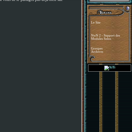
Le Site
NwN 2 - Support des
Modules Solos
Groupes
Archives