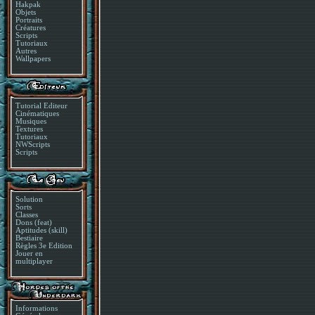
Hakpak
Objets
Portraits
Créatures
Scripts
Tutoriaux
Autres
Wallpapers
Tutorial Editeur
Cinématiques
Musiques
Textures
Tutoriaux
NWScripts
Scripts
Solution
Sorts
Classes
Dons (feat)
Aptitudes (skill)
Bestiaire
Règles 3e Edition
Jouer en
multiplayer
Informations