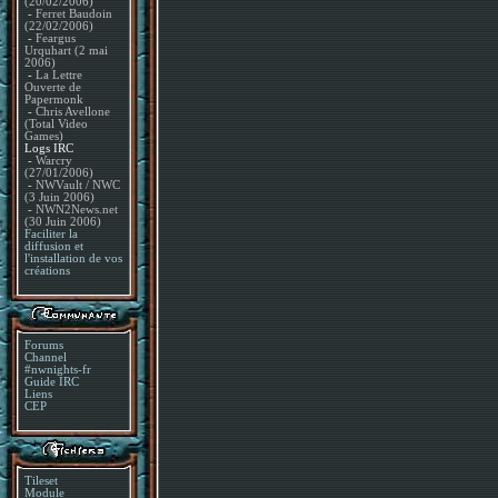
(20/02/2006)
-
Ferret Baudoin
(22/02/2006)
-
Feargus
Urquhart (2 mai
2006)
-
La Lettre
Ouverte de
Papermonk
-
Chris Avellone
(Total Video
Games)
Logs IRC
-
Warcry
(27/01/2006)
-
NWVault / NWC
(3 Juin 2006)
-
NWN2News.net
(30 Juin 2006)
Faciliter la
diffusion et
l'installation de vos
créations
Forums
Channel
#nwnights-fr
Guide IRC
Liens
CEP
Tileset
Module