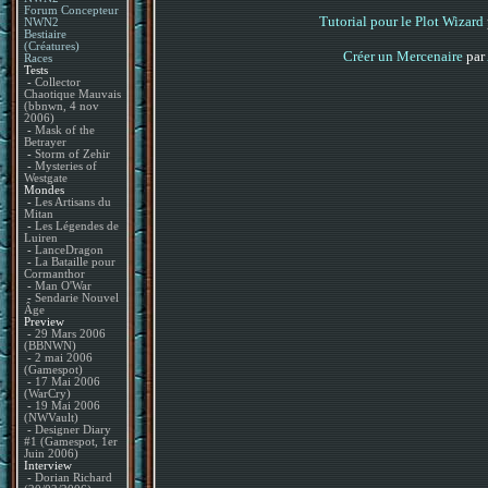
Forum Concepteur
Tutorial pour le Plot Wizard
NWN2
Bestiaire
(Créatures)
Créer un Mercenaire
par
Races
Tests
-
Collector
Chaotique Mauvais
(bbnwn, 4 nov
2006)
-
Mask of the
Betrayer
-
Storm of Zehir
-
Mysteries of
Westgate
Mondes
-
Les Artisans du
Mitan
-
Les Légendes de
Luiren
-
LanceDragon
-
La Bataille pour
Cormanthor
-
Man O'War
-
Sendarie Nouvel
Âge
Preview
-
29 Mars 2006
(BBNWN)
-
2 mai 2006
(Gamespot)
-
17 Mai 2006
(WarCry)
-
19 Mai 2006
(NWVault)
-
Designer Diary
#1 (Gamespot, 1er
Juin 2006)
Interview
-
Dorian Richard