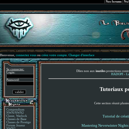
|
Nos forums
|
NwN
Bienvenue,
connectez vous
ou
créez votre compte
.
Changer d'interface
Se connecter:
Dîtes non aux
inutiles
protections contr
Login:
HADOPI - Le 
Password:
Tutoriaux p
Cette section réunit plusi
Compendium
NWN/NWN2
Tutorial de créa
Classe, Warlock
Classes de Base
Classes de Prestige
Mastering Neverwinter Nights
Forum Joueur
NWN2