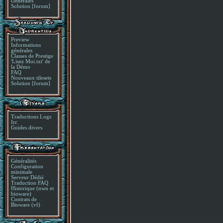
Générales
Solution [forum]
Preview
Informations
générales
Classes de Prestige
'Lisez Moi.txt' de
la Démo
FAQ
Nouveaux tilesets
Solution [forum]
Traductions Logs
Irc
Guides divers
Généralités
Configuration
minimale
Serveur Dédié
Traduction FAQ
Historique (nwn et
bioware)
Contrats de
Bioware (vf)