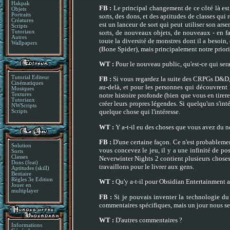
Hakpak
FB :
Le principal changement de ce côté là est
Objets
Portraits
sorts, des dons, et des aptitudes de classes qui
Créatures
est un lanceur de sort qui peut utiliser son ars
Scripts
sorts, de nouveaux objets, de nouveaux - en fa
Tutoriaux
Autres
toute la diversité de monstres dont il a besoi
Wallpapers
(Bone Spider), mais principalement notre priorit
WT :
Pour le nouveau public, qu'est-ce qui sera
Tutorial Editeur
FB :
Si vous regardez la suite des CRPGs D&D, da
Cinématiques
au-delà, et pour les personnes qui découvrent 
Musiques
Textures
notre histoire profonde (bien que vous en tirere
Tutoriaux
créer leurs propres légendes. Si quelqu'un s'in
NWScripts
quelque chose qui l'intéresse.
Scripts
WT :
Y a-t-il eu des choses que vous avez du ne
FB :
D'une certaine façon. Ce n'est probablemen
Solution
vous concevez le jeu, il y a une infinité de pos
Sorts
Classes
Neverwinter Nights 2 contient plusieurs choses 
Dons (feat)
travaillons pour le livrer aux gens.
Aptitudes (skill)
Bestiaire
Règles 3e Edition
WT :
Qu'y a-t-il pour Obsidian Entertainment a
Jouer en
multiplayer
FB :
Si je pouvais inventer la technologie du c
commentaires spécifiques, mais un jour nous se
WT :
D'autres commentaires ?
Informations