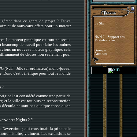
gèrent dans ce genre de projet ? Est-ce
Le Site
toire et de nouveaux effets pour un moteur
NwN 2 - Support des
ètes. Le moteur graphique est tout nouveau,
Modules Solos
nt beaucoup de travail pour faire les ombres
s avions un nouveau moteur graphique, cela
Groupes
Archives
er suffisamment de choses non seulement pour
RPG (NdT : JdR sur ordinateur) mono-joueur
ire. Donc c'est bénéfique pour tout le monde
s ?
original est considéré comme une partie de
, et la ville est toujours en reconstruction
 en découla ne sont pas quelque chose qu'on
verwinter Nights 2 ?
e Neverwinter, qui constituait la principale
otre histoire, vraiment. Les extensions se