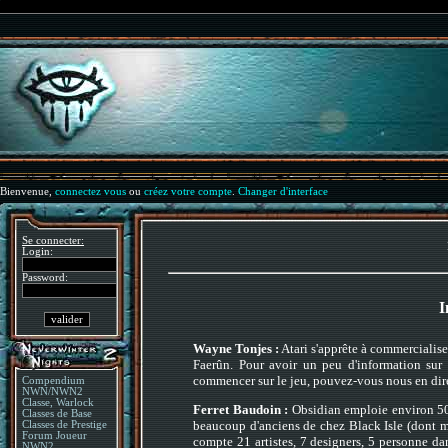
Bienvenue,
connectez vous
ou
créez votre compte
.
Changer d'interface
Se connecter:
Login:
Password:
I
Wayne Tonjes :
Atari s'apprête à commercialise
Faerûn. Pour avoir un peu d'information sur
commencer sur le jeu, pouvez-vous nous en dir
Compendium
NWN/NWN2
Classe, Warlock
Ferret Baudoin :
Obsidian emploie environ 50 p
Classes de Base
beaucoup d'anciens de chez Black Isle (dont m
Classes de Prestige
Forum Joueur
compte 21 artistes, 7 designers, 5 personne da
NWN2