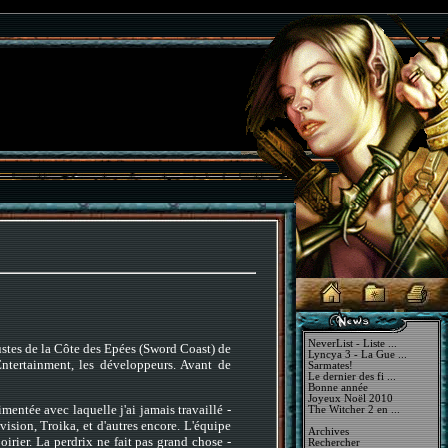
NeverList - Liste ...
bustes de la Côte des Epées (Sword Coast) de
Lyncya 3 - La Gue ...
ntertainment, les développeurs. Avant de
Sarmates!
Le dernier des fi ...
Bonne année
Joyeux Noël 2010
entée avec laquelle j'ai jamais travaillé -
The Witcher 2 en ...
sion, Troika, et d'autres encore. L'équipe
Archives
irier. La perdrix ne fait pas grand chose -
Rechercher