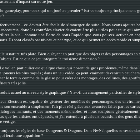
pas autant d'impact sur notre jeu.
du gameplay, pour ceux qui ont joué au premier ? Est-ce toujours principalement gé
r ?
ffectivement - ce devrait être facile de s'immerger de suite. Nous avons ajouter 
raccourcis, donc les contrôles clavier devraient être plus utiles pour ceux qui ai
faciliter la vie - comme une Barre de sorts Rapide que vous pouvez activer en ap
rts. Ils sont classés par niveau et par type, et ce qui permet un accès rapide et sim
 et leur nature très plate. Bien qu'ayant en pratique des objets et des personnages en 
'objets. Est-ce que ce jeu intègrera la troisième dimension ?
. Le vol en particulier est quelque chose qui posent de gros problèmes, même dans le
de joueurs les plus toqués ; dans un jeu vidéo, ça peut vraiment devenir un cauche
r le terrain comme de la glaise pour créer des montages, des collines, des gouffr
ieurs très jolis.
roduit actuel au niveau style graphique ? Y a-t-il un changement particulier de sty
teur Electron est capable de générer des modèles de personnages, des environne
 son ensemble a simplement l'air plus réel grâce aux avancées faites par les cartes
 dialogues marrants, et des moments mémorables, et nous sculptons généralement 
x que les artistes ont dépassés, et j'ai entendu à plusieurs occasions des gens dire
e vertige.
a toujours les règles de base Dungeons & Dragons. Dans NwN2, quelles sortes de cla
ui ferait une apparition ?