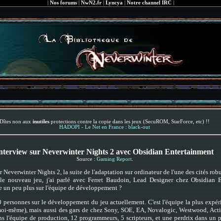
|
Nos forums
|
NwN2.fr
|
Lyncya
|
Notre channel IRC
|
Dîtes non aux
inutiles
protections contre la copie dans les jeux (SecuROM, StarForce, etc) !!
HADOPI - Le Net en France : black-out
nterview sur Neverwinter Nights 2 avec Obsidian Entertainment
Source :
Gaming Report
.
r Neverwinter Nights 2, la suite de l'adaptation sur ordinateur de l'une des cités ro
 le nouveau jeu, j'ai parlé avec Ferret Baudoin, Lead Designer chez Obsidian E
e un peu plus sur l'équipe de développement ?
ersonnes sur le développement du jeu actuellement. C'est l'équipe la plus expérim
oi-même), mais aussi des gars de chez Sony, SOE, EA, Novalogic, Westwood, Activi
ns l'équipe de production, 12 programmeurs, 5 scripteurs, et une perdrix dans un po