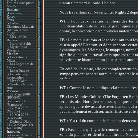
oiseau flemmard stupide. Hee hee...
Forum Concepteur
NWN2
Bestiaire
Nous travaillons sur Neverwinter Nights 2 depu
(Créatures)
Races
Tests
WT :
Pour ceux pas très familiers des term
-
Collector
l'implémentation de nouveaux graphiques et ef
Chaotique Mauvais
(bbnwn, 4 nov
donné, la conception d'un nouveau moteur pour o
2006)
-
Mask of the
FB :
Le moteur Aurora et le toolset ont tout le
Betrayer
-
Storm of Zehir
et sera appelé Electron, et donc supporte certa
-
Mysteries of
dynamiques, les éclairages, le mapping normal
Westgate
Mondes
signifie que tout le travail artistique est tou
-
Les Artisans du
couvrir notre histoire mono-joueur, mais aussi
Mitan
-
Les Légendes de
Luiren
Du côté de l'histoire, elle est complètement n
-
LanceDragon
sympa peuvent acheter notre jeu et ignorer le mu
-
La Bataille pour
Cormanthor
en fait.
-
Man O'War
-
Sendarie Nouvel
WT :
Comme le nom l'indique clairement, c'est 
Âge
Preview
-
29 Mars 2006
FB :
Les Mondes Oubliés (The Forgotten Realms)
(BBNWN)
cette histoire. Notre jeu se passe quelques anné
-
2 mai 2006
(Gamespot)
après la guerre dévastatrice avec Luskan qui a
-
17 Mai 2006
peut simplement esquisser. mais l'histoire et le
(WarCry)
-
19 Mai 2006
(NWVault)
WT :
Y a-t-il du contenu de l'une des deux ext
-
Designer Diary
#1 (Gamespot, 1er
Juin 2006)
FB :
Pas autant qu'il y a de connexion entre not
Interview
zone du premier et dernier chapitre de Neverw
-
Dorian Richard