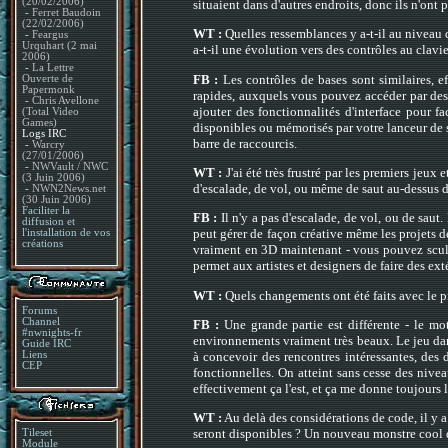
(20/02/2006)
situaient dans d'autres endroits, donc ils n'ont 
-
Ferret Baudoin
(22/02/2006)
WT :
Quelles ressemblances y a-t-il au niveau 
-
Feargus
Urquhart (2 mai
a-t-il une évolution vers des contrôles au clavie
2006)
-
La Lettre
FB :
Les contrôles de bases sont similaires, e
Ouverte de
Papermonk
rapides, auxquels vous pouvez accéder par des 
-
Chris Avellone
ajouter des fonctionnalités d'interface pour 
(Total Video
Games)
disponibles ou mémorisés par votre lanceur de so
Logs IRC
barre de raccourcis.
-
Warcry
(27/01/2006)
-
NWVault / NWC
WT :
J'ai été très frustré par les premiers jeux
(3 Juin 2006)
d'escalade, de vol, ou même de saut au-dessus d
-
NWN2News.net
(30 Juin 2006)
Faciliter la
FB :
Il n'y a pas d'escalade, de vol, ou de saut
diffusion et
peut gérer de façon créative même les projets 
l'installation de vos
créations
vraiment en 3D maintenant - vous pouvez sculte
permet aux artistes et designers de faire des extér
WT :
Quels changements ont été faits avec le p
Forums
Channel
FB :
Une grande partie est différente - le mo
#nwnights-fr
environnements vraiment très beaux. Le jeu dans
Guide IRC
à concevoir des rencontres intéressantes, des
Liens
CEP
fonctionnelles. On atteint sans cesse des niveau
effectivement ça l'est, et ça me donne toujours l
WT :
Au delà des considérations de code, il y 
seront disponibles ? Un nouveau monstre cool q
Tileset
Module