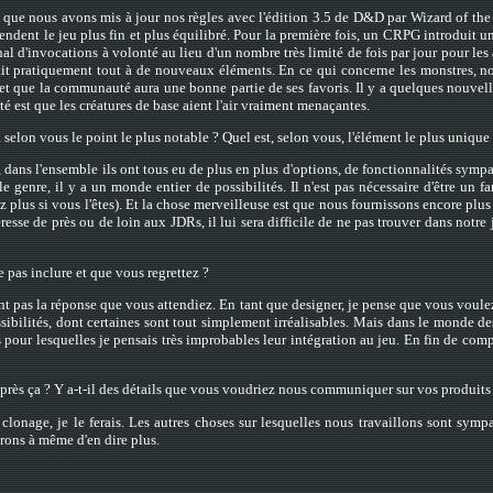
 que nous avons mis à jour nos règles avec l'édition 3.5 de D&D par Wizard of the 
 rendent le jeu plus fin et plus équilibré. Pour la première fois, un CRPG introduit 
enal d'invocations à volonté au lieu d'un nombre très limité de fois par jour pour les
it pratiquement tout à de nouveaux éléments. En ce qui concerne les monstres, nou
n, et que la communauté aura une bonne partie de ses favoris. Il y a quelques nouve
é est que les créatures de base aient l'air vraiment menaçantes.
 selon vous le point le plus notable ? Quel est, selon vous, l'élément le plus unique
ns l'ensemble ils ont tous eu de plus en plus d'options, de fonctionnalités sympas,
le genre, il y a un monde entier de possibilités. Il n'est pas nécessaire d'être un
z plus si vous l'êtes). Et la chose merveilleuse est que nous fournissons encore plu
téresse de près ou de loin aux JDRs, il lui sera difficile de ne pas trouver dans no
 pas inclure et que vous regrettez ?
t pas la réponse que vous attendiez. En tant que designer, je pense que vous voulez
sibilités, dont certaines sont tout simplement irréalisables. Mais dans le monde des 
pour lesquelles je pensais très improbables leur intégration au jeu. En fin de comp
près ça ? Y a-t-il des détails que vous voudriez nous communiquer sur vos produits 
lonage, je le ferais. Les autres choses sur lesquelles nous travaillons sont sympa
rons à même d'en dire plus.