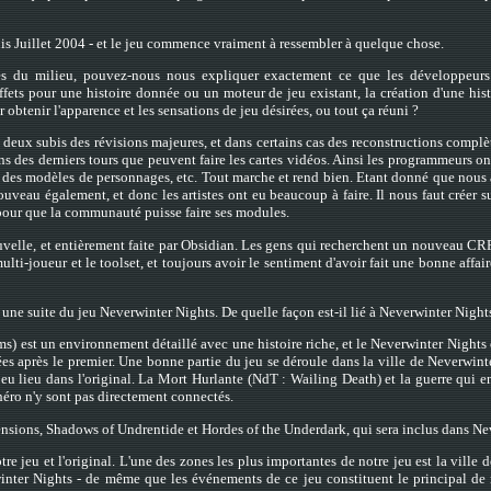
is Juillet 2004 - et le jeu commence vraiment à ressembler à quelque chose.
es du milieu, pouvez-nous nous expliquer exactement ce que les développeurs 
fets pour une histoire donnée ou un moteur de jeu existant, la création d'une his
btenir l'apparence et les sensations de jeu désirées, ou tout ça réuni ?
s deux subis des révisions majeures, et dans certains cas des reconstructions compl
ins des derniers tours que peuvent faire les cartes vidéos. Ainsi les programmeurs o
 des modèles de personnages, etc. Tout marche et rend bien. Etant donné que nou
t nouveau également, et donc les artistes ont eu beaucoup à faire. Il nous faut cré
 pour que la communauté puisse faire ses modules.
ouvelle, et entièrement faite par Obsidian. Les gens qui recherchent un nouveau C
lti-joueur et le toolset, et toujours avoir le sentiment d'avoir fait une bonne affa
une suite du jeu Neverwinter Nights. De quelle façon est-il lié à Neverwinter Night
 est un environnement détaillé avec une histoire riche, et le Neverwinter Nights 
es après le premier. Une bonne partie du jeu se déroule dans la ville de Neverwinter
 eu lieu dans l'original. La Mort Hurlante (NdT : Wailing Death) et la guerre qui
 héro n'y sont pas directement connectés.
ensions, Shadows of Undrentide et Hordes of the Underdark, qui sera inclus dans Ne
re jeu et l'original. L'une des zones les plus importantes de notre jeu est la ville d
inter Nights - de même que les événements de ce jeu constituent le principal de n