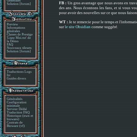
Générales
FB :
Un gros avantage que nous avons en travai
Solution [forum]
des ans. Nous écontons les fans, et si vous vo
pour avoir des nouvelles sur ce que nous faison
WT :
Je te remercie pour le temps et l'informat
Preview
sur
le site Obsidian
comme suggéré.
Informations
générales
Classes de Prestige
'Lisez Moi.txt' de
la Démo
FAQ
Nouveaux tilesets
Solution [forum]
Traductions Logs
Irc
Guides divers
Généralités
Configuration
minimale
Serveur Dédié
Traduction FAQ
Historique (nwn et
bioware)
Contrats de
Bioware (vf)