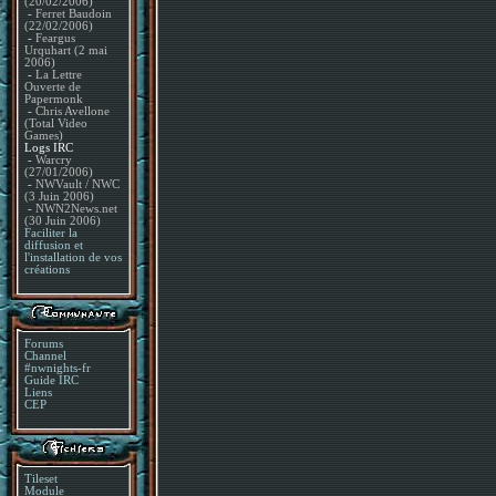
(20/02/2006)
-
Ferret Baudoin
(22/02/2006)
-
Feargus
Urquhart (2 mai
2006)
-
La Lettre
Ouverte de
Papermonk
-
Chris Avellone
(Total Video
Games)
Logs IRC
-
Warcry
(27/01/2006)
-
NWVault / NWC
(3 Juin 2006)
-
NWN2News.net
(30 Juin 2006)
Faciliter la
diffusion et
l'installation de vos
créations
Forums
Channel
#nwnights-fr
Guide IRC
Liens
CEP
Tileset
Module