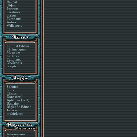
Hakpak
Objets
Portraits
Créatures
Scripts
Tutoriaux
Autres
Wallpapers
Tutorial Editeur
Cinématiques
Musiques
Textures
Tutoriaux
NWScripts
Scripts
Solution
Sorts
Classes
Dons (feat)
Aptitudes (skill)
Bestiaire
Règles 3e Edition
Jouer en
multiplayer
Informations