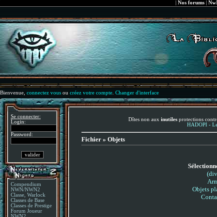
|
Nos forums
|
NwN
Bienvenue,
connectez vous
ou
créez votre compte
.
Changer d'interface
Se connecter:
Dîtes non aux
inutiles
protections contr
Login:
HADOPI - Le 
Password:
Fichier » Objets
Sélectionn
(div
Arm
Compendium
Objets pl
NWN/NWN2
Classe, Warlock
Conta
Classes de Base
Classes de Prestige
Forum Joueur
NWN2