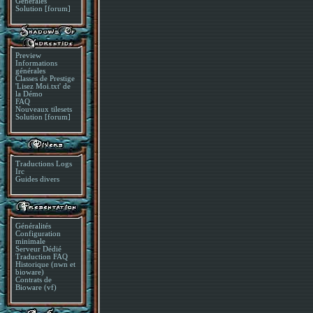
Générales
Solution [forum]
Preview
Informations
générales
Classes de Prestige
'Lisez Moi.txt' de
la Démo
FAQ
Nouveaux tilesets
Solution [forum]
Traductions Logs
Irc
Guides divers
Généralités
Configuration
minimale
Serveur Dédié
Traduction FAQ
Historique (nwn et
bioware)
Contrats de
Bioware (vf)