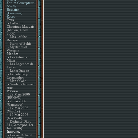
Forum Concepteur
NWN2
Bestiaire
(Créatures)
Races
Tests
-
Collector
Chaotique Mauvais
(bbnwn, 4 nov
2006)
-
Mask of the
Betrayer
-
Storm of Zehir
-
Mysteries of
Westgate
Mondes
-
Les Artisans du
Mitan
-
Les Légendes de
Luiren
-
LanceDragon
-
La Bataille pour
Cormanthor
-
Man O'War
-
Sendarie Nouvel
Âge
Preview
-
29 Mars 2006
(BBNWN)
-
2 mai 2006
(Gamespot)
-
17 Mai 2006
(WarCry)
-
19 Mai 2006
(NWVault)
-
Designer Diary
#1 (Gamespot, 1er
Juin 2006)
Interview
-
Dorian Richard