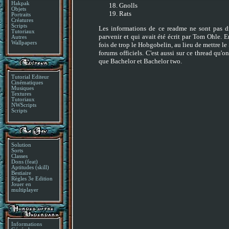
Hakpak
Gnolls
Objets
Rats
Portraits
Créatures
Scripts
Les informations de ce readme ne sont pas d
Tutoriaux
parvenir et qui avait été écrit par Tom Ohle. E
Autres
Wallpapers
fois de trop le Hobgobelin, au lieu de mettre l
forums officiels. C'est aussi sur ce thread qu'
que Bachelor et Bachelor two.
Tutorial Editeur
Cinématiques
Musiques
Textures
Tutoriaux
NWScripts
Scripts
Solution
Sorts
Classes
Dons (feat)
Aptitudes (skill)
Bestiaire
Règles 3e Edition
Jouer en
multiplayer
Informations