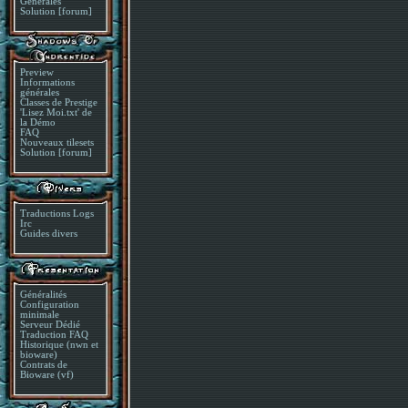
Générales
Solution [forum]
Preview
Informations
générales
Classes de Prestige
'Lisez Moi.txt' de
la Démo
FAQ
Nouveaux tilesets
Solution [forum]
Traductions Logs
Irc
Guides divers
Généralités
Configuration
minimale
Serveur Dédié
Traduction FAQ
Historique (nwn et
bioware)
Contrats de
Bioware (vf)