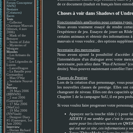
Forum Concepteur
de ce document (traduit en français bien entend
NWN2
Bestiaire
Choses à voir dans Shadows of Undre
(Créatures)
Races
Tests
Fonctionnalités améliorées pour certains types
-
Collector
Chaotique Mauvais
Nous avons vraiment essayé de rendre certai
(bbnwn, 4 nov
l'expérience de jeu. Essayez de jouer un Rôde
2006)
-
Mask of the
certains animaux et obtenir des informations à
Betrayer
mauvais si vous voulez ; des options supplémen
-
Storm of Zehir
-
Mysteries of
Westgate
Inventaire des mercenaires
Mondes
Nous avons ajouté la possibilité d'accéder à
-
Les Artisans du
Mitan
l'intermédiaire d'un dialogue avec votre merce
-
Les Légendes de
mercenaire, puis allez dans "Plus d'Actions" (co
Luiren
-
LanceDragon
droite). Vous pouvez maintenant contrôler l'in
-
La Bataille pour
Cormanthor
Classes de Prestige
-
Man O'War
-
Sendarie Nouvel
Lors de la création d'un personnage, vous pour
Âge
les nouvelles classes de prestige. Elles ont ce
Preview
-
29 Mars 2006
changeant de niveau. Elles ont des capacités 
(BBNWN)
Chapitre 1 de la campagne SoU, il est peu probab
-
2 mai 2006
(Gamespot)
-
17 Mai 2006
Si vous voulez faire progresser votre personnage
(WarCry)
-
19 Mai 2006
Appuyez sur la touche tilde (~) pour f
(NWVault)
-
Designer Diary
AZERTY il me semble que c'est le caract
#1 (Gamespot, 1er
autre pour les claviers suisses en QWER
Juin 2006)
Interview
qui est sur ce site, ces informations y s
-
Dorian Richard
Tapez "DebugMode 1" (sans les guillem