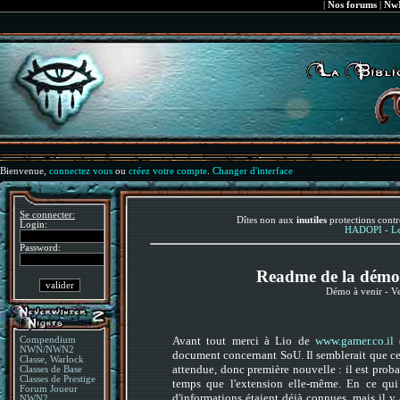
|
Nos forums
|
NwN
Bienvenue,
connectez vous
ou
créez votre compte
.
Changer d'interface
Se connecter:
Dîtes non aux
inutiles
protections contr
Login:
HADOPI - Le 
Password:
Readme de la démo
Démo à venir - V
Avant tout merci à Lio de
www.gamer.co.il
(
Compendium
NWN/NWN2
document concernant SoU. Il semblerait que ce 
Classe, Warlock
attendue, donc première nouvelle : il est prob
Classes de Base
Classes de Prestige
temps que l'extension elle-même. En ce qu
Forum Joueur
d'informations étaient déjà connues, mais il 
NWN2