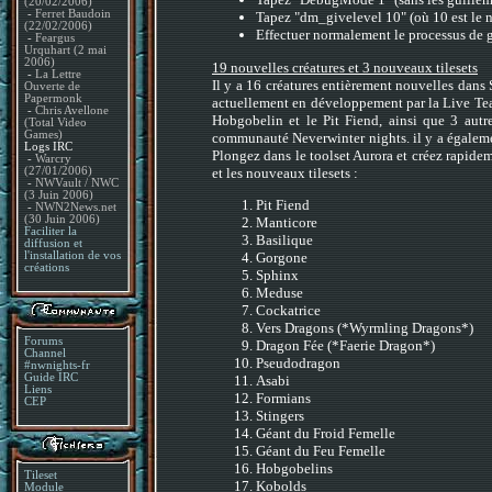
(20/02/2006)
-
Ferret Baudoin
Tapez "dm_givelevel 10" (où 10 est le
(22/02/2006)
Effectuer normalement le processus de 
-
Feargus
Urquhart (2 mai
2006)
19 nouvelles créatures et 3 nouveaux tilesets
-
La Lettre
Il y a 16 créatures entièrement nouvelles dans
Ouverte de
Papermonk
actuellement en développement par la Live Tea
-
Chris Avellone
Hobgobelin et le Pit Fiend, ainsi que 3 autre
(Total Video
Games)
communauté Neverwinter nights. il y a égalemen
Logs IRC
Plongez dans le toolset Aurora et créez rapidem
-
Warcry
et les nouveaux tilesets :
(27/01/2006)
-
NWVault / NWC
(3 Juin 2006)
Pit Fiend
-
NWN2News.net
(30 Juin 2006)
Manticore
Faciliter la
Basilique
diffusion et
Gorgone
l'installation de vos
créations
Sphinx
Meduse
Cockatrice
Vers Dragons (*Wyrmling Dragons*)
Forums
Dragon Fée (*Faerie Dragon*)
Channel
Pseudodragon
#nwnights-fr
Guide IRC
Asabi
Liens
Formians
CEP
Stingers
Géant du Froid Femelle
Géant du Feu Femelle
Hobgobelins
Tileset
Kobolds
Module