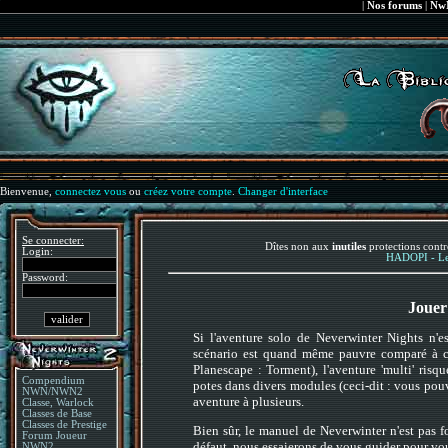
|
Nos forums
|
NwN
Bienvenue,
connectez vous
ou
créez votre compte
.
Changer d'interface
Se connecter:
Dîtes non aux
inutiles
protections contr
Login:
HADOPI - Le 
Password:
Jouer
Si l'aventure solo de Neverwinter Nights n'es
scénario est quand même pauvre comparé à ce
Planescape : Torment), l'aventure 'multi' ris
Compendium
potes dans divers modules (ceci-dit : vous pou
NWN/NWN2
aventure à plusieurs.
Classe, Warlock
Classes de Base
Classes de Prestige
Bien sûr, le manuel de Neverwinter n'est pas f
Forum Joueur
défaut, nous essaierons de vous guider pour vou
NWN2