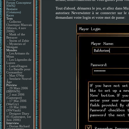
Forum Concepteur
NWN2
Tout d'abord, démarrez le jeu, et allez dans Mul
Bestiaire
autorisez Neverwinter à se connecter sur le
(Créatures)
Races
demandant votre login et votre mot de passe:
Tests
-
Collector
Chaotique Mauvais
(bbnwn, 4 nov
2006)
-
Mask of the
Betrayer
-
Storm of Zehir
-
Mysteries of
Westgate
Mondes
-
Les Artisans du
Mitan
-
Les Légendes de
Luiren
-
LanceDragon
-
La Bataille pour
Cormanthor
-
Man O'War
-
Sendarie Nouvel
Âge
Preview
-
29 Mars 2006
(BBNWN)
-
2 mai 2006
(Gamespot)
-
17 Mai 2006
(WarCry)
-
19 Mai 2006
(NWVault)
-
Designer Diary
#1 (Gamespot, 1er
Juin 2006)
Interview
-
Dorian Richard