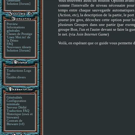
Vous trouverez aussi un bouton 'Options avancé
Générales
Solution [forum]
comme l'intervalle de niveau nécessaire pour 
temps entre chaque sauvegarde automatiques 
(Action, etc), la description de la partie, le p
joueur (en gros, décochez cette option pour lou
plusieurs Groupes dans une partie (par exem
Preview
Informations
groupe Bon, l'un et l'autre devant se faire la gue
générales
le net. (via
Join Internet Game
)
Classes de Prestige
'Lisez Moi.txt' de
la Démo
Voilà, en espérant que ce guide vous permette 
FAQ
Nouveaux tilesets
Solution [forum]
Traductions Logs
Irc
Guides divers
Généralités
Configuration
minimale
Serveur Dédié
Traduction FAQ
Historique (nwn et
bioware)
Contrats de
Bioware (vf)