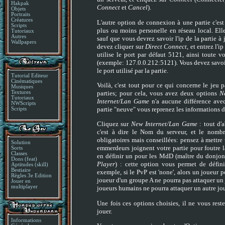
Hakpak
Connect
et
Cancel
).
Objets
Portraits
Créatures
L'autre option de connexion à une partie c'es
Scripts
plus ou moins personelle en réseau local. El
Tutoriaux
Autres
sauf que vous devrez savoir l'ip de la partie à
Wallpapers
devez cliquer sur
Direct Connect
, et entrez l'
utilise le port par défaut 5121, ainsi toute v
(exemple: 127.0.0.212:5121). Vous devez savoir q
le port utilisé par la partie.
Tutorial Editeur
Cinématiques
Voilà, c'est tout pour ce qui concerne le jeu
Musiques
parties; pour cela, vous avez deux options
N
Textures
Tutoriaux
Internet/Lan Game
n'a aucune différence av
NWScripts
partie "neuve" vous reprenez les informations d
Scripts
Cliquez sur
New Internet/Lan Game
: tout d'
c'est à dire le Nom du serveur, et le nomb
obligatoires mais conseillées: pensez à mettre
Solution
emmerdeurs joignent votre partie pour foutre l
Sorts
Classes
en définir un pour les MdD (maître du donjon)
Dons (feat)
Player
) : cette option vous permet de défini
Aptitudes (skill)
Bestiaire
exemple, si le PvP est 'none', alors un joueur po
Règles 3e Edition
joueur d'un groupe A ne pourra pas attaquer un
Jouer en
multiplayer
joueurs humains ne pourra attaquer un autre jo
Une fois ces options choisies, il ne vous rest
jouer.
Informations