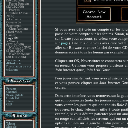
(20/02/2006)
-
Ferret Baudoin
(22/02/2006)
-
Feargus
Urquhart (2 mai
2006)
-
La Lettre
Ouverte de
Papermonk
-
Chris Avellone
Si vous avez déjà crée un compte sur les foru
(Total Video
passe de votre compte sur les forums. Sinon, r
Games)
sur Create your account, ça créera votre compt
Logs IRC
-
Warcry
sur
page
). Une fois que vous avez crée votre
(27/01/2006)
aller sur Bioware et entrez la clef de votre C
-
NWVault / NWC
(3 Juin 2006)
donnera accés à tous les forums par exemple).
-
NWN2News.net
(30 Juin 2006)
Cliquez sur OK, Neverwinter se connectera sur 
Faciliter la
diffusion et
en réseau. Ce menu vous propose plusieurs c
l'installation de vos
Join internet game
,
Join LAN Game
.
créations
Pour jouer simplement, vous avez plusieurs moy
et vous pouvez cliquer sur
Join Internet Ga
cadres.
Forums
Channel
#nwnights-fr
Dans cette interface, vous retrouvez sur la gauc
Guide IRC
qui sont connectés (nota: les joueurs sont class
Liens
vous verrez les joueurs qui ont choisis
Role P
CEP
trouverez le chat, l'élément utile à toute par
exemple, si vous désirez patienter pour un ami),
en rouge sont affichés les serveurs qui ont un 
options situées sur la gauche. Enfin pour vous 
Tileset
Module
un serveur, et cliquez sur
Connect
(Connecter)