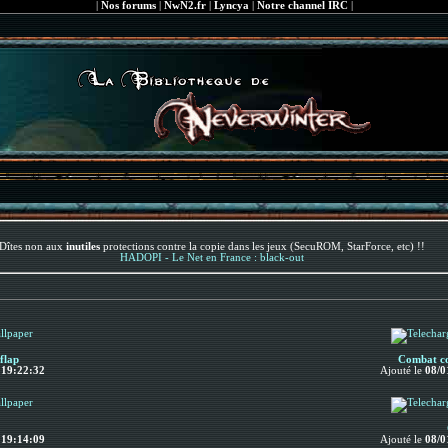
|
Nos forums
|
NwN2.fr
|
Lyncya
|
Notre channel IRC
|
Dîtes non aux
inutiles
protections contre la copie dans les jeux (SecuROM, StarForce, etc) !!
HADOPI - Le Net en France : black-out
flap
Combat co
à
19:22:32
Ajouté le
08/0
à
19:14:09
Ajouté le
08/0