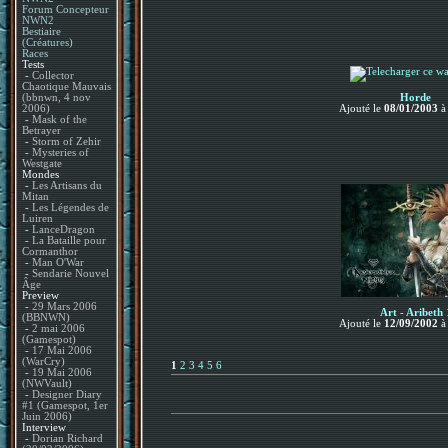
Forum Concepteur
NWN2
Bestiaire
(Créatures)
Races
Tests
-
Collector
Chaotique Mauvais
(bbnwn, 4 nov
Horde
2006)
Ajouté le
08/01/2003
-
Mask of the
Betrayer
-
Storm of Zehir
-
Mysteries of
Westgate
Mondes
-
Les Artisans du
Mitan
-
Les Légendes de
Luiren
-
LanceDragon
-
La Bataille pour
Cormanthor
-
Man O'War
-
Sendarie Nouvel
Âge
Preview
-
29 Mars 2006
Art - Aribeth 
(BBNWN)
Ajouté le
12/09/2002
-
2 mai 2006
(Gamespot)
-
17 Mai 2006
(WarCry)
1
2
3
4
5
6
-
19 Mai 2006
(NWVault)
-
Designer Diary
#1 (Gamespot, 1er
Juin 2006)
Interview
-
Dorian Richard