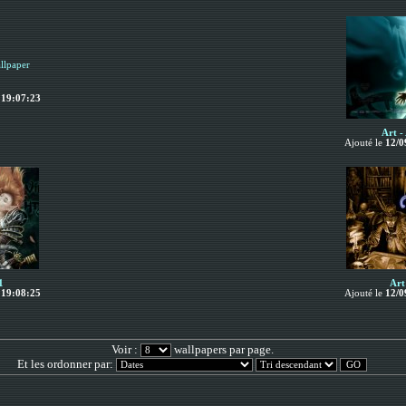
à
19:07:23
Art -
Ajouté le
12/0
1
Art
à
19:08:25
Ajouté le
12/0
Voir :
wallpapers par page.
Et les ordonner par: