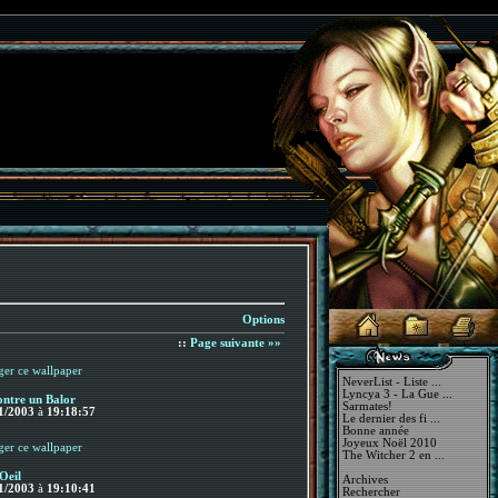
Options
::
Page suivante »»
NeverList - Liste ...
Lyncya 3 - La Gue ...
ntre un Balor
Sarmates!
1/2003
à
19:18:57
Le dernier des fi ...
Bonne année
Joyeux Noël 2010
The Witcher 2 en ...
Oeil
Archives
1/2003
à
19:10:41
Rechercher