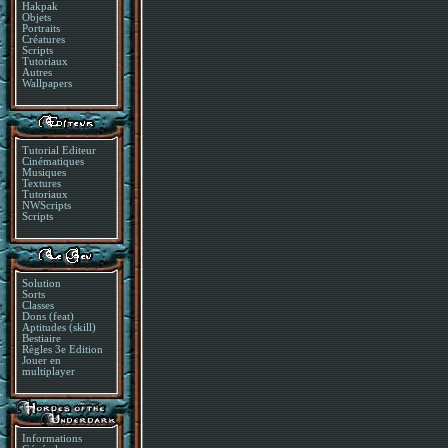
Hakpak
Objets
Portraits
Créatures
Scripts
Tutoriaux
Autres
Wallpapers
Tutorial Editeur
Cinématiques
Musiques
Textures
Tutoriaux
NWScripts
Scripts
Solution
Sorts
Classes
Dons (feat)
Aptitudes (skill)
Bestiaire
Règles 3e Edition
Jouer en
multiplayer
Informations