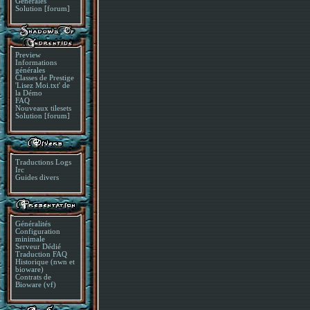
Générales
Solution [forum]
Preview
Informations
générales
Classes de Prestige
'Lisez Moi.txt' de
la Démo
FAQ
Nouveaux tilesets
Solution [forum]
Traductions Logs
Irc
Guides divers
Généralités
Configuration
minimale
Serveur Dédié
Traduction FAQ
Historique (nwn et
bioware)
Contrats de
Bioware (vf)