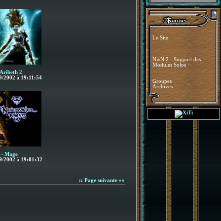
Le Site
NwN 2 - Support des
Modules Solos
 Aribeth 2
9/2002
à
19:11:54
Groupes
Archives
 - Mage
9/2002
à
19:01:32
::
Page suivante »»