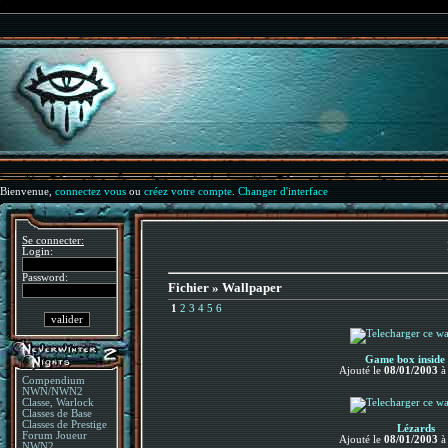
Bienvenue,
connectez vous
ou
créez votre compte
.
Changer d'interface
Se connecter:
Login:
Password:
Fichier » Wallpaper
1
2
3
4
5
6
Game box inside 
Ajouté le
08/01/2003
Compendium
NWN/NWN2
Classe, Warlock
Classes de Base
Classes de Prestige
Lézards
Forum Joueur
Ajouté le
08/01/2003
NWN2