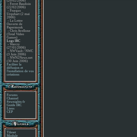
(20/02/2006)
-
Ferret Baudoin
(22/02/2006)
-
Feargus
Urquhart (2 mai
2006)
-
La Lettre
Ouverte de
Papermonk
-
Chris Avellone
(Total Video
Games)
Logs IRC
-
Warcry
(27/01/2006)
-
NWVault / NWC
(3 Juin 2006)
-
NWN2News.net
(30 Juin 2006)
Faciliter la
diffusion et
l'installation de vos
créations
Forums
Channel
#nwnights-fr
Guide IRC
Liens
CEP
Tileset
Module