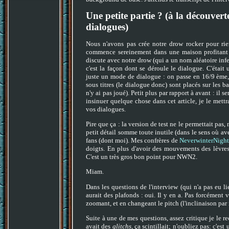
Une petite partie ? (à la découverte
dialogues)
Nous n'avons pas crée notre drow rocker pour rie
commence sereinement dans une maison profitant d
discute avec notre drow (qui a un nom aléatoire infe
c'est la façon dont se déroule le dialogue. C'était
juste un mode de dialogue : on passe en 16/9 ème, 
sous titres (le dialogue donc) sont placés sur les 
n'y ai pas joué). Petit plus par rapport à avant : il 
insinuer quelque chose dans cet article, je le mettr
vos dialogues.
Pire que ça : la version de test ne le permettait pas
petit détail somme toute inutile (dans le sens où a
fans (dont moi). Mes confrères de
NeverwinterNights
doigts. En plus d'avoir des mouvements des lèvres
C'est un très gros bon point pour NWN2.
Miam.
Dans les questions de l'interview (qui n'a pas eu lie
aurait des plafonds : oui. Il y en a. Pas forcément
zoomant, et en changeant le pitch (l'inclinaison par r
Suite à une de mes questions, assez critique je le r
avait des
glitchs
, ça scintillait; n'oubliez pas: c'e