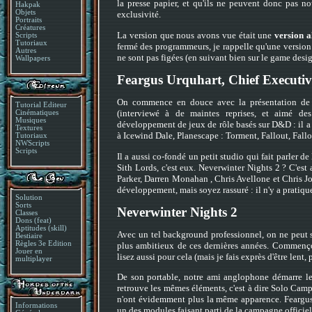
la presse papier, et qu'ils ne peuvent donc pas no
Hakpak
Objets
exclusivité.
Portraits
Créatures
La version que nous avons vue était une
version a
Scripts
Tutoriaux
fermé des programmeurs, je rappelle qu'une version
Autres
ne sont pas figées (en suivant bien sur le game desig
Wallpapers
Feargus Urquhart, Chief Executiv
On commence en douce avec la présentation de n
Tutorial Editeur
(interviewé à de maintes reprises, et aimé de
Cinématiques
Musiques
développement de jeux de rôle basés sur D&D : il a 
Textures
à Icewind Dale, Planescape : Torment, Fallout, Fallout
Tutoriaux
NWScripts
Scripts
Il a aussi co-fondé un petit studio qui fait parler d
Sith Lords, c'est eux. Neverwinter Nights 2 ? C'est 
Parker, Darren Monahan , Chris Avellone et Chris Jone
développement, mais soyez rassuré : il n'y a pratiq
Solution
Sorts
Neverwinter Nights 2
Classes
Dons (feat)
Aptitudes (skill)
Avec un tel background professionnel, on ne peut s'
Bestiaire
Règles 3e Edition
plus ambitieux de ces dernières années. Commençon
Jouer en
lisez aussi pour cela (mais je fais exprès d'être lent
multiplayer
De son portable, notre ami anglophone démarre le 
retrouve les mêmes éléments, c'est à dire Solo Camp
n'ont évidemment plus la même apparence. Feargus
Informations
un des modules faisant parti de la campagne officiel