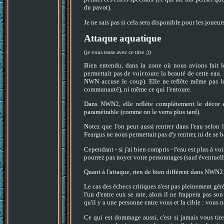
du pavot).
Je ne sais pas si cela sera disponible pour les joueur
Attaque aquatique
(je vous tease avec ce titre ;))
Bien entendu, dans la zone où nous avions fait les
permettait pas de voir toute la beauté de cette eau
NWN accuse le coup). Elle ne reflète même pas le c
communauté), ni même ce qui l'entoure.
Dans NWN2, elle reflète complètement le décor en
paramétrable (comme on le verra plus tard).
Notez que l'on peut aussi rentrer dans l'eau selon 
Feargus ne nous permettait pas d'y rentrer, ni de se ba
Cependant - si j'ai bien compris - l'eau est plus à v
pourrez pas noyer votre personnages (sauf éventuell
Quant à l'attaque, rien de bien différent dans NWN2
Le cas des échecs critiques n'est pas pleinement géré
l'un d'entre eux se rate, alors il ne frappera pas s
qu'il y a une personne entre vous et la cible : vous 
Ce qui est dommage aussi, c'est si jamais vous tire