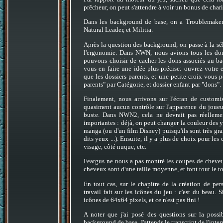
prêcheur, on peut s'attendre à voir un bonus de chari
Dans les background de base, on a Troublemaker (f
Natural Leader, et Militia.
Après la question des background, on passe à la sél
l'ergonomie. Dans NWN, nous avions tous les don
pouvons choisir de cacher les dons associés au back
vous en faire une idée plus précise: ouvrez votre 
que les dossiers parents, et une petite croix vous p
parents" par Catégorie, et dossier enfant par "dons".
Finalement, nous arrivons sur l'écran de custom
quasiment aucun contrôle sur l'apparence du joueur,
buste. Dans NWN2, cela ne devrait pas réelleme
importantes : déjà, on peut changer la couleur des
manga (ou d'un film Disney) puisqu'ils sont très gran
dits yeux ...). Ensuite, il y a plus de choix pour l
visage, côté nuque, etc.
Feargus ne nous a pas montré les coupes de cheveux 
cheveux sont d'une taille moyenne, et font tout le tou
En tout cas, sur le chapitre de la création de pe
travail fait sur les icônes du jeu : c'est du beau.
icônes de 64x64 pixels, et ce n'est pas fini !
A noter que j'ai posé des questions sur la possib
background de base. J'attends le transcript de l'inte