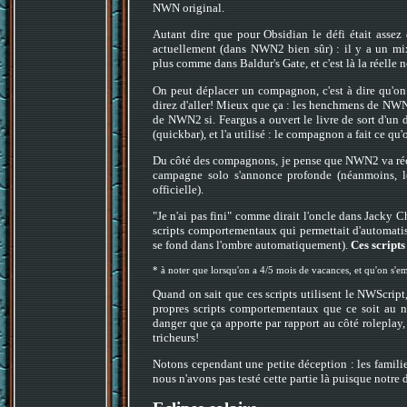
NWN original.
Autant dire que pour Obsidian le défi était assez
actuellement (dans NWN2 bien sûr) : il y a un 
plus comme dans Baldur's Gate, et c'est là la réelle 
On peut déplacer un compagnon, c'est à dire qu'on p
direz d'aller! Mieux que ça : les henchmens de NWN
de NWN2 si. Feargus a ouvert le livre de sort d'un 
(quickbar), et l'a utilisé : le compagnon a fait ce qu'o
Du côté des compagnons, je pense que NWN2 va récon
campagne solo s'annonce profonde (néanmoins, le
officielle).
"Je n'ai pas fini" comme dirait l'oncle dans Jacky C
scripts comportementaux qui permettait d'automatise
se fond dans l'ombre automatiquement).
Ces scripts
* à noter que lorsqu'on a 4/5 mois de vacances, et qu'on s'e
Quand on sait que ces scripts utilisent le NWScript,
propres scripts comportementaux que ce soit au 
danger que ça apporte par rapport au côté roleplay, 
tricheurs!
Notons cependant une petite déception : les famili
nous n'avons pas testé cette partie là puisque notre d