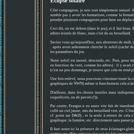
Eclipse solaire
Côté compagnon, je suis tout simplement rassuré. Je
semble pas y avoir les formations, comme la formati
prendre plusieurs compagnons pour faire un déplac
Ceci dit, on est dehors (dans le jeu), et il fait beau. 
arbres teintés de blanc, mais c'est du au brouillard.
Saviez vous qu'aujourd'hui, aux alentours de midi, u
: après avoir ardemment cherché le soleil (caché de
les paramètres du jeu.
Notre soleil est monté, descendu, etc. Puis, pour 
en fonction du vent, comme les arbres) : il y avait
(c'est un peu dommage, je trouve que cela ne rend pas
Une fois enlevé, nous pouvions visionner toute la c
graphiques de NWN) même si franchement cela n'atte
D'ailleurs, dans les choses inutiles mais indispens
coquelicots, ou de pavots (!)).
Par contre, Feargus a eu assez vite fait de transfo
collé un ciel jaune, mis du brouillard vert, etc. C'ét
cf. point sur D&D) , et la seule à retenir de cela 
graphique, la lumière, etc. directement sans passer pa
Il faut noter ici la présence de trois éclairages glob
permet ces effets spéciaux (ce qui me fait penser que 