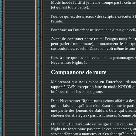
Mode (mode furtif si je ne me trompe pas) : cela ne 
(et qui est toute petite).
Pour ce qui est des macros - des scripts à exécuter à
l'étude.
Pour finir sur l'interface utilisateur, je dirais que ce
Avant de continuer notre trajet, Feargus nous fait
peut parler d'une armure), et notamment le fait qu
customisables, et selon Drako, on voit même le tout
C'est à dire que les mouvements des personnages s
Neverwinter Nights 1.
Compagnons de route
Maintenant que nous avons vu l'interface utilisa
rapport à NWN, exception faite du mode KOTOR qui a
intéresse tous : les compagnons.
Dans Neverwinter Nights, nous avions affaire à des 
qui en faisaient qu'à leur tête. Etant donné le part
une partie des joueurs de Baldur's Gate, qui disons
élaborer des stratégies - parfois foireuses (comme p
De ce fait, Baldur's Gate est malgré lui devenu un 
Nights ne fonctionne pas pareil : ces henchmens, a
servent d'appeau à monstres, et n'en font qu'à leur 