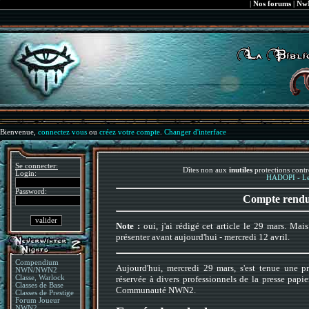
|
Nos forums
|
NwN
Bienvenue,
connectez vous
ou
créez votre compte
.
Changer d'interface
Se connecter:
Dîtes non aux
inutiles
protections contr
Login:
HADOPI - Le 
Password:
Compte rendu 
Note :
oui, j'ai rédigé cet article le 29 mars. Mai
présenter avant aujourd'hui - mercredi 12 avril.
Compendium
Aujourd'hui, mercredi 29 mars, s'est tenue une
NWN/NWN2
réservée à divers professionnels de la presse papie
Classe, Warlock
Classes de Base
Communauté NWN2.
Classes de Prestige
Forum Joueur
NWN2