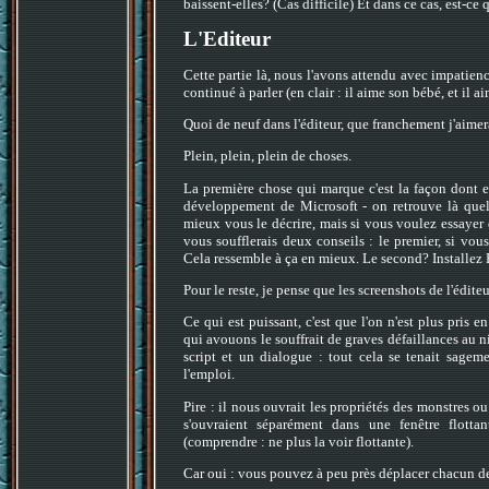
baissent-elles? (Cas difficile) Et dans ce cas, est-ce 
L'Editeur
Cette partie là, nous l'avons attendu avec impatienc
continué à parler (en clair : il aime son bébé, et il a
Quoi de neuf dans l'éditeur, que franchement j'aimera
Plein, plein, plein de choses.
La première chose qui marque c'est la façon dont est
développement de Microsoft - on retrouve là que
mieux vous le décrire, mais si vous voulez essayer 
vous soufflerais deux conseils : le premier, si vou
Cela ressemble à ça en mieux. Le second? Installez E
Pour le reste, je pense que les screenshots de l'édit
Ce qui est puissant, c'est que l'on n'est plus pris
qui avouons le souffrait de graves défaillances au
script et un dialogue : tout cela se tenait sage
l'emploi.
Pire : il nous ouvrait les propriétés des monstres ou
s'ouvraient séparément dans une fenêtre flotta
(comprendre : ne plus la voir flottante).
Car oui : vous pouvez à peu près déplacer chacun de