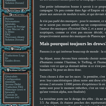
Générales
Solution [forum]
Une petite information bonne à savoir à ce propo
campagne. Un peu comme dans Age of Empire où une
plaire aux auteurs de module à suite, et qui devrait 
Preview
Je n'ai pas parlé des musiques : pour le moment, ce 
Informations
générales
ne se soient pas encore arrêtés sur un compositeur
Classes de Prestige
l'auteur des musiques d'Icewind Dale 2, et a aussi p
'Lisez Moi.txt' de
la Démo
sceptiques, comme ce n'est pas encore décidé,
FAQ
(respectivement auteur des musiques de Planescape :
Nouveaux tilesets
Solution [forum]
Mais pourquoi toujours les drows
Passons à ce qui intéresse beaucoup de monde : la cr
Traductions Logs
Au départ, nous devons bien entendu choisir notre 
Irc
Guides divers
d'humains comme l'Aasimar, le Tiefling, et l'hum
voulais voir ce que ça donnait même si ce n'est pas
humains). Va pour un drow donc.
Trois choses à dire sur les races : la première, c'e
Généralités
Configuration
avec leur caractéristiques (donc notre ami drow n'é
minimale
niveau 2 nécessite 11000 points d'expérience là où i
Serveur Dédié
Traduction FAQ
nains sont pour le moment imberbes, c'est un vrai d
Historique (nwn et
qu'une version alpha, non finalisée)
bioware)
Contrats de
Bioware (vf)
La troisième porte sur le design des elfes : ils ne
3.5. Au départ, ils étaient proches des représenta