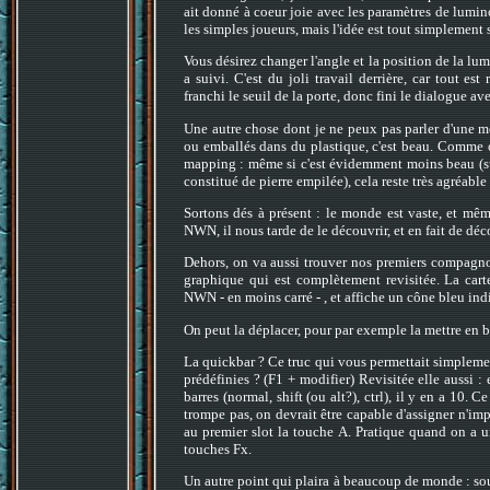
ait donné à coeur joie avec les paramètres de lumino
les simples joueurs, mais l'idée est tout simplement 
Vous désirez changer l'angle et la position de la lu
a suivi. C'est du joli travail derrière, car tout e
franchi le seuil de la porte, donc fini le dialogue avec
Une autre chose dont je ne peux pas parler d'une mei
ou emballés dans du plastique, c'est beau. Comme o
mapping : même si c'est évidemment moins beau (surt
constitué de pierre empilée), cela reste très agréable 
Sortons dés à présent : le monde est vaste, et mê
NWN, il nous tarde de le découvrir, et en fait de déc
Dehors, on va aussi trouver nos premiers compagnon
graphique qui est complètement revisitée. La car
NWN - en moins carré - , et affiche un cône bleu in
On peut la déplacer, pour par exemple la mettre en ba
La quickbar ? Ce truc qui vous permettait simplemen
prédéfinies ? (F1 + modifier) Revisitée elle aussi : 
barres (normal, shift (ou alt?), ctrl), il y en a 10
trompe pas, on devrait être capable d'assigner n'im
au premier slot la touche A. Pratique quand on a u
touches Fx.
Un autre point qui plaira à beaucoup de monde : s