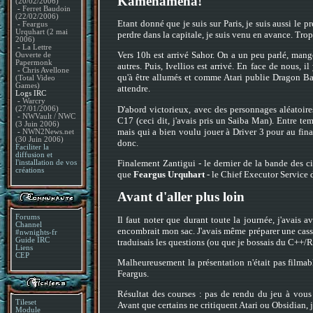
Kamehameha!
(20/02/2006)
-
Ferret Baudoin
(22/02/2006)
Etant donné que je suis sur Paris, je suis aussi le pr
-
Feargus
Urquhart (2 mai
perdre dans la capitale, je suis venu en avance. Trop 
2006)
-
La Lettre
Vers 10h est arrivé Sahor. On a un peu parlé, mangé
Ouverte de
Papermonk
autres. Puis, Ivellios est arrivé. En face de nous, 
-
Chris Avellone
qu'à être allumés et comme Atari publie Dragon Ba
(Total Video
Games)
attendre.
Logs IRC
-
Warcry
D'abord victorieux, avec des personnages aléatoire
(27/01/2006)
-
NWVault / NWC
C17 (ceci dit, j'avais pris un Saiba Man). Entre te
(3 Juin 2006)
mais qui a bien voulu jouer à Driver 3 pour au fina
-
NWN2News.net
(30 Juin 2006)
donc.
Faciliter la
diffusion et
Finalement Zantigui - le dernier de la bande des ci
l'installation de vos
créations
que
Feargus Urquhart
- le Chief Executor Service d
Avant d'aller plus loin
Forums
Il faut noter que durant toute la journée, j'avais
Channel
encombrait mon sac. J'avais même préparer une casse
#nwnights-fr
Guide IRC
traduisais les questions (ou que je bossais du C++/R
Liens
CEP
Malheureusement la présentation n'était pas filmable
Feargus.
Résultat des courses : pas de rendu du jeu à vous p
Tileset
Avant que certains ne critiquent Atari ou Obsidian, j
Module