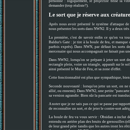
personne : logiquement, le projectile brise la vitr
demander (trop réaliste?).
Le sort que je réserve aux créatur
Après nous avoir présenté le système d'attaque d
nous présenter les sorts dans NWN2. Il y a deux trè
La première, c'est de savoir enfin ce qu'on va to
Baldur's Gate : je tire à la boule de feu, et manque
parfois exprès). Dans NWN, par défaut les sorts de
mercenaire qui nous accompagnait ne faisait pas une
Dans NWN2, lorsqu'on se prépare à jeter un sort de
rectangle plein, voire un triangle, apparaît sur le s
ainsi présenté le Mur de Feu, et sa zone d'effet.
Cette fonctionnalité est plus que sympathique, bie
Seconde nouveauté : lorsqu'on jette un sort, on ne sa
allié, ou ennemi). Dans NWN2, une petite "pancarte v
sa version agrandie. Bien sûr la pancarte est translu
A noter que je ne sais pas ce qui se passe par rapp
de reconnaître un sort, et de jeter le contre-sort adé
La boule de feu va vous servir : Obsidan a inclut d
entendu en arrière plan des bruits de grenouilles (elle
de leur grand père tandis que les autres iront les rô