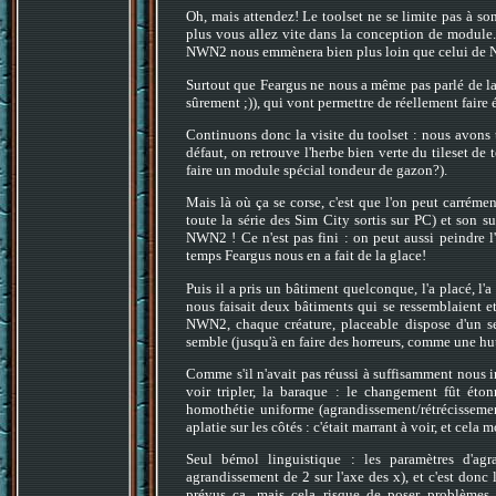
Oh, mais attendez! Le toolset ne se limite pas à s
plus vous allez vite dans la conception de module. 
NWN2 nous emmènera bien plus loin que celui de
Surtout que Feargus ne nous a même pas parlé de la
sûrement ;)), qui vont permettre de réellement fair
Continuons donc la visite du toolset : nous avons t
défaut, on retrouve l'herbe bien verte du tileset de
faire un module spécial tondeur de gazon?).
Mais là où ça se corse, c'est que l'on peut carrémen
toute la série des Sim City sortis sur PC) et son 
NWN2 ! Ce n'est pas fini : on peut aussi peindre l
temps Feargus nous en a fait de la glace!
Puis il a pris un bâtiment quelconque, l'a placé, l'
nous faisait deux bâtiments qui se ressemblaient et
NWN2, chaque créature, placeable dispose d'un 
semble (jusqu'à en faire des horreurs, comme une hut
Comme s'il n'avait pas réussi à suffisamment nous i
voir tripler, la baraque : le changement fût éton
homothétie uniforme (agrandissement/rétrécissement
aplatie sur les côtés : c'était marrant à voir, et cela 
Seul bémol linguistique : les paramètres d'agr
agrandissement de 2 sur l'axe des x), et c'est donc l
prévus ça, mais cela risque de poser problèmes 