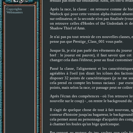
rendait pas bien sur ordinateur. Ainsi, les ont-il refa
Après la race, la classe : on retrouve comme de bie
Copyrights
Webmasters
Warlock qui pour cette version alpha étaient absente
sur ordinateur, et la seconde n'est pas finalisée (vo
on retrouve celles d'Hordes of the Underdark et d
Shadow Thief of Amn.
Je n'ai pas pu tout retenir de ces nouvelles classes, e
pense pas que Prestige_Class_001 vous parle.
Jusque là, je n'ai pas parlé des vêtements du joueur
bref : le joueur est pauvre), il faut savoir que c
changer cela dans l'éditeur, pour au final customis
Passé la classe, l'alignement et les caractéristiqu
agréables à l'oeil (on dirait les icônes des facti
disposer 32 points de caractéristiques (je ne me so
cela prend en compte les bonus raciaux : par exemp
points, mais selon la race, ce passage peut ne coûter 
Après l'écran des compétences - où l'on retrouve 
nouvelle sur le coup) - , on rentre le background du
Il s'agit de quelque chose de tout à fait nouveau,
conteur d'histoire jusqu'au bagarreur, le backgroun
cela permet aussi au personnage d'acquérir des com
à charmer les foules qu'un bige quelconque.
Par rapport au moteur du jeu, sachez que cela f