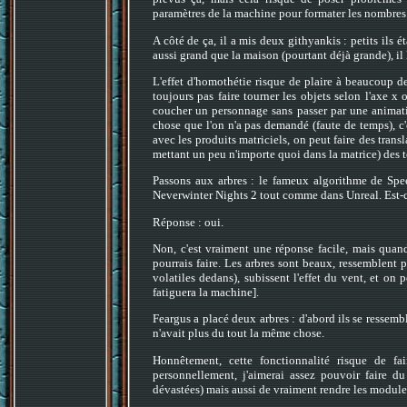
paramètres de la machine pour formater les nombres.
A côté de ça, il a mis deux githyankis : petits ils éta
aussi grand que la maison (pourtant déjà grande), il 
L'effet d'homothétie risque de plaire à beaucoup d
toujours pas faire tourner les objets selon l'axe x
coucher un personnage sans passer par une animati
chose que l'on n'a pas demandé (faute de temps), c'e
avec les produits matriciels, on peut faire des trans
mettant un peu n'importe quoi dans la matrice) des t
Passons aux arbres : le fameux algorithme de Speed
Neverwinter Nights 2 tout comme dans Unreal. Est-c
Réponse : oui.
Non, c'est vraiment une réponse facile, mais quan
pourrais faire. Les arbres sont beaux, ressemblent 
volatiles dedans), subissent l'effet du vent, et on 
fatiguera la machine].
Feargus a placé deux arbres : d'abord ils se ressembl
n'avait plus du tout la même chose.
Honnêtement, cette fonctionnalité risque de fa
personnellement, j'aimerai assez pouvoir faire du
dévastées) mais aussi de vraiment rendre les modules