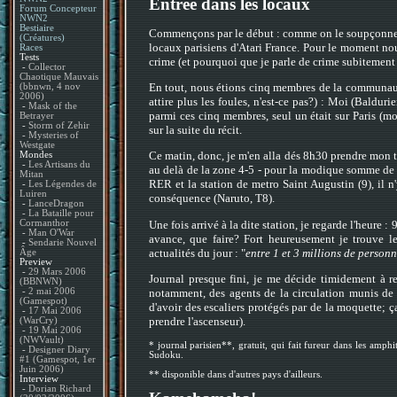
Entrée dans les locaux
Forum Concepteur
NWN2
Bestiaire
Commençons par le début : comme on le soupçonne ave
(Créatures)
locaux parisiens d'Atari France. Pour le moment nou
Races
Tests
crime (et pourquoi que je parle de crime subitement
-
Collector
Chaotique Mauvais
En tout, nous étions cinq membres de la communau
(bbnwn, 4 nov
2006)
attire plus les foules, n'est-ce pas?) : Moi (Baldur
-
Mask of the
parmi ces cinq membres, seul un était sur Paris (m
Betrayer
-
Storm of Zehir
sur la suite du récit.
-
Mysteries of
Westgate
Ce matin, donc, je m'en alla dés 8h30 prendre mon t
Mondes
-
Les Artisans du
au delà de la zone 4-5 - pour la modique somme de 4€ 
Mitan
RER et la station de metro Saint Augustin (9), il n'
-
Les Légendes de
Luiren
conséquence (Naruto, T8).
-
LanceDragon
-
La Bataille pour
Une fois arrivé à la dite station, je regarde l'heure
Cormanthor
-
Man O'War
avance, que faire? Fort heureusement je trouve 
-
Sendarie Nouvel
actualités du jour : "
entre 1 et 3 millions de personn
Âge
Preview
-
29 Mars 2006
Journal presque fini, je me décide timidement à ren
(BBNWN)
notamment, des agents de la circulation munis de si
-
2 mai 2006
(Gamespot)
d'avoir des escaliers protégés par de la moquette; ç
-
17 Mai 2006
prendre l'ascenseur).
(WarCry)
-
19 Mai 2006
(NWVault)
* journal parisien**, gratuit, qui fait fureur dans les amp
-
Designer Diary
Sudoku.
#1 (Gamespot, 1er
Juin 2006)
** disponible dans d'autres pays d'ailleurs.
Interview
-
Dorian Richard