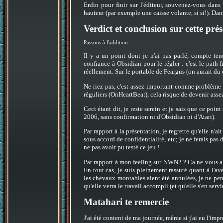
Enfin pour finir sur l'éditeur, souvenez-vous dans
hauteur (par exemple une caisse volante, si si!). D
Verdict et conclusion sur cette pré
Passons à l'addition.
Il y a un point dont je n'ai pas parlé, compte tenu
confiance à Obsidian pour le régler : c'est le path 
réellement. Sur le portable de Feargus (on aurait du 
Ne riez pas, c'est assez important comme problème :
réguliers (OnHeartBeat), cela risque de devenir asse
Ceci étant dit, je reste serein et je sais que ce poin
2006, sans confirmation ni d'Obsidian ni d'Atari).
Par rapport à la présentation, je regrette qu'elle n'a
sous accord de confidentialité, etc; je ne ferais pas d
ne pas avoir pu testé ce jeu !
Par rapport à mon feeling sur NWN2 ? Ca ne vous a p
En tout cas, je suis pleinement rassuré quant à l'a
les chevaux montables aient été annulées, je ne pe
qu'elle verra le travail accompli (et qu'elle s'en servi
Matahari te remercie
J'ai été content de ma journée, même si j'ai eu l'imp