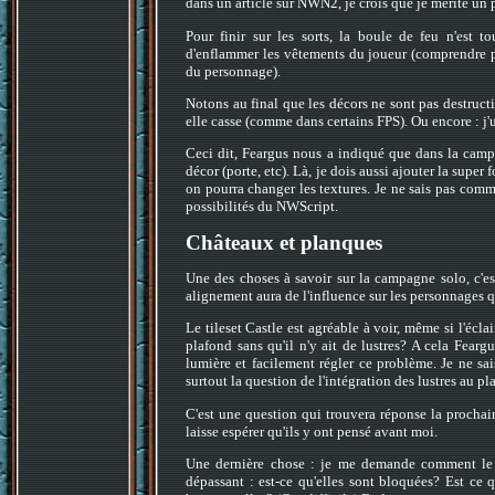
dans un article sur NWN2, je crois que je mérite un p
Pour finir sur les sorts, la boule de feu n'est 
d'enflammer les vêtements du joueur (comprendre par
du personnage).
Notons au final que les décors ne sont pas destructi
elle casse (comme dans certains FPS). Ou encore : j'ut
Ceci dit, Feargus nous a indiqué que dans la campa
décor (porte, etc). Là, je dois aussi ajouter la super
on pourra changer les textures. Je ne sais pas comm
possibilités du NWScript.
Châteaux et planques
Une des choses à savoir sur la campagne solo, c'e
alignement aura de l'influence sur les personnages q
Le tileset Castle est agréable à voir, même si l'écl
plafond sans qu'il n'y ait de lustres? A cela Fearg
lumière et facilement régler ce problème. Je ne sai
surtout la question de l'intégration des lustres au pla
C'est une question qui trouvera réponse la prochai
laisse espérer qu'ils y ont pensé avant moi.
Une dernière chose : je me demande comment le je
dépassant : est-ce qu'elles sont bloquées? Est ce q