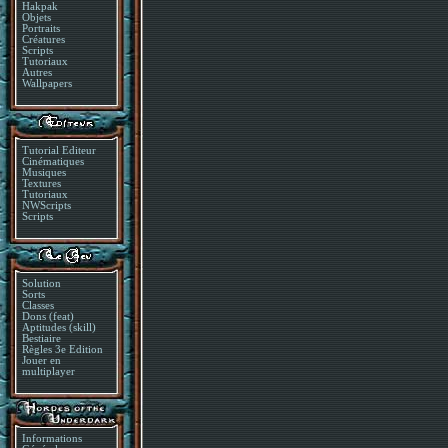
Hakpak
Objets
Portraits
Créatures
Scripts
Tutoriaux
Autres
Wallpapers
Tutorial Editeur
Cinématiques
Musiques
Textures
Tutoriaux
NWScripts
Scripts
Solution
Sorts
Classes
Dons (feat)
Aptitudes (skill)
Bestiaire
Règles 3e Edition
Jouer en
multiplayer
Informations