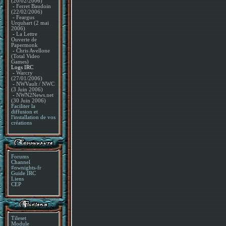
(20/02/2006)
-
Ferret Baudoin
(22/02/2006)
-
Feargus
Urquhart (2 mai
2006)
-
La Lettre
Ouverte de
Papermonk
-
Chris Avellone
(Total Video
Games)
Logs IRC
-
Warcry
(27/01/2006)
-
NWVault / NWC
(3 Juin 2006)
-
NWN2News.net
(30 Juin 2006)
Faciliter la
diffusion et
l'installation de vos
créations
Forums
Channel
#nwnights-fr
Guide IRC
Liens
CEP
Tileset
Module