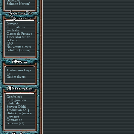
Générales
Solution [forum]
Preview
Informations
générales
Classes de Prestige
'Lisez Moi.txt' de
la Démo
FAQ
Nouveaux tilesets
Solution [forum]
Traductions Logs
Irc
Guides divers
Généralités
Configuration
minimale
Serveur Dédié
Traduction FAQ
Historique (nwn et
bioware)
Contrats de
Bioware (vf)