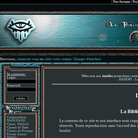
|
Nos forums
|
NwN
Bienvenue,
connectez vous
ou
créez votre compte
.
Changer d'interface
Se connecter:
Dîtes non aux
inutiles
protections contr
Login:
HADOPI - Le 
Password:
La Bibl
Compendium
Le contenu de ce site et son interface sont cop
NWN/NWN2
Classe, Warlock
réservés. Toute reproduction sans l'accord des 
Classes de Base
boulot.
Classes de Prestige
Forum Joueur
NWN2