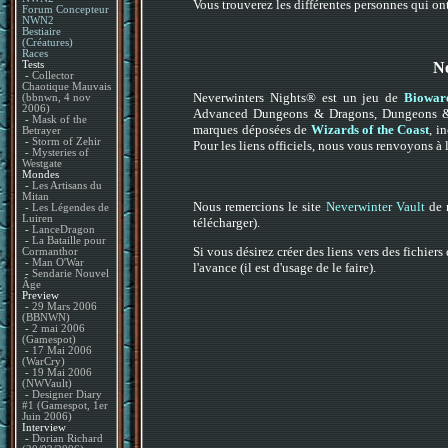
Vous trouverez les différentes personnes qui ont
Forum Concepteur
NWN2
Bestiaire
(Créatures)
Races
N
Tests
-
Collector
Chaotique Mauvais
Neverwinters Nights® est un jeu de
Biowar
(bbnwn, 4 nov
2006)
Advanced Dungeons & Dragons, Dungeons & D
-
Mask of the
marques déposées de
Wizards of the Coast
, i
Betrayer
-
Storm of Zehir
Pour les liens officiels, nous vous renvoyons à
-
Mysteries of
Westgate
Mondes
-
Les Artisans du
Mitan
Nous remercions le site
Neverwinter Vault
de n
-
Les Légendes de
Luiren
télécharger).
-
LanceDragon
-
La Bataille pour
Si vous désirez créer des liens vers des fichie
Cormanthor
-
Man O'War
l'avance (il est d'usage de le faire).
-
Sendarie Nouvel
Âge
Preview
-
29 Mars 2006
(BBNWN)
-
2 mai 2006
(Gamespot)
-
17 Mai 2006
(WarCry)
-
19 Mai 2006
(NWVault)
-
Designer Diary
#1 (Gamespot, 1er
Juin 2006)
Interview
-
Dorian Richard