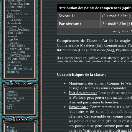
(20/02/2006)
-
Ferret Baudoin
(22/02/2006)
Attribution des points de compétences (aptit
-
Feargus
Urquhart (2 mai
Niveau 1 :
(2 + modif. d'Int [
2006)
-
La Lettre
Par niveaux :
2 + modif. d'Int [+
Ouverte de
Papermonk
-
Chris Avellone
modif. d'Int
: 
(Total Video
Games)
Logs IRC
Compétences de Classe :
Art de la magie (I
-
Warcry
Connaissance Mystères (Int), Connaissance Pla
(27/01/2006)
-
NWVault / NWC
Intimidation (Cha), Profession (Sag), Psychologi
(3 Juin 2006)
-
NWN2News.net
(Les compétences en
italique
sont affectées par la 
(30 Juin 2006)
compétence Natation est pénalisée d'un malus de -1 tou
Faciliter la
diffusion et
l'installation de vos
créations
Caractéristiques de la classe :
Maniement des armes :
Comme le Warloc
l'usage de toutes les armes courantes.
Forums
Port des armures :
L'usage de sa magie 
Channel
le Warlock peut porter sans malus lors 
#nwnights-fr
Guide IRC
il ne sait pas manier le bouclier.
Liens
Invocation :
Contrairement à ses « coll
CEP
répertoire » de sorts. Il connaît s
défenses. Cet ensemble est connu sous 
ses pouvoirs à volonté (d'ailleurs c'est 
ces pouvoirs se gère comme pour un ma
Tileset
parler, le Warlock n'a pas le droit aux 
Module