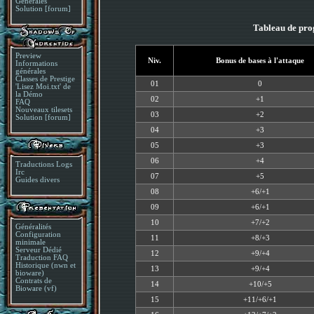
Générales
Solution [forum]
Tableau de prog
Preview
Niv.
Bonus de bases à l'attaque
Informations
générales
Classes de Prestige
01
0
'Lisez Moi.txt' de
la Démo
02
+1
FAQ
Nouveaux tilesets
03
+2
Solution [forum]
04
+3
05
+3
06
+4
Traductions Logs
Irc
07
+5
Guides divers
08
+6/+1
09
+6/+1
10
+7/+2
Généralités
Configuration
11
+8/+3
minimale
Serveur Dédié
12
+9/+4
Traduction FAQ
Historique (nwn et
13
+9/+4
bioware)
Contrats de
14
+10/+5
Bioware (vf)
15
+11/+6/+1