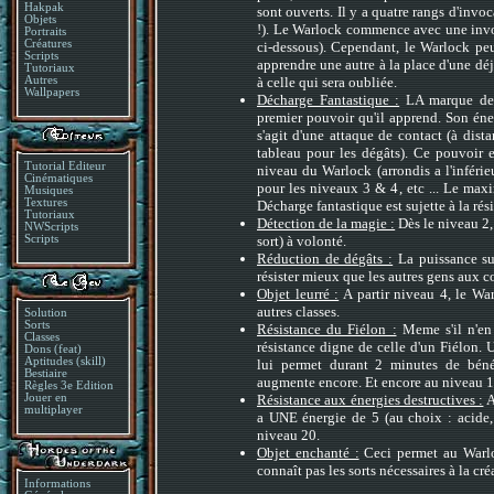
Hakpak
sont ouverts. Il y a quatre rangs d'invoc
Objets
!). Le Warlock commence avec une invoc
Portraits
Créatures
ci-dessous). Cependant, le Warlock pe
Scripts
apprendre une autre à la place d'une déj
Tutoriaux
à celle qui sera oubliée.
Autres
Wallpapers
Décharge Fantastique :
LA marque de f
premier pouvoir qu'il apprend. Son éne
s'agit d'une attaque de contact (à dista
tableau pour les dégâts). Ce pouvoir e
Tutorial Editeur
niveau du Warlock (arrondis a l'inféri
Cinématiques
pour les niveaux 3 & 4, etc ... Le ma
Musiques
Textures
Décharge fantastique est sujette à la rési
Tutoriaux
Détection de la magie :
Dès le niveau 2,
NWScripts
sort) à volonté.
Scripts
Réduction de dégâts :
La puissance su
résister mieux que les autres gens aux c
Objet leurré :
A partir niveau 4, le War
autres classes.
Solution
Sorts
Résistance du Fiélon :
Meme s'il n'en 
Classes
résistance digne de celle d'un Fiélon. U
Dons (feat)
Aptitudes (skill)
lui permet durant 2 minutes de bénéf
Bestiaire
augmente encore. Et encore au niveau 1
Règles 3e Edition
Résistance aux énergies destructives :
A
Jouer en
multiplayer
a UNE énergie de 5 (au choix : acide, 
niveau 20.
Objet enchanté :
Ceci permet au Warlo
connaît pas les sorts nécessaires à la cré
Informations