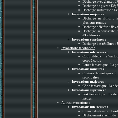
Décharge aveuglante : J
Décharge de givre : Dégât
Décharge sulfureuse : Dég
Invocations majeures :
Décharge au vitriol : 
plusieurs rounds
Décharge délétère : JP v
Décharge repoussante :
©Goldorak)
Invocations suprêmes :
Décharge des ténèbres : 
Invocations façonnées :
Invocations inférieures :
Coup hideux : le Warlock
corps à corps
Lance fantastique : La po
Invocations mineures :
Chaînes fantastiques :
secondaires
Invocations majeures :
Cône fantastique : la dé
Invocations suprêmes :
Sort fantastique : La dé
mètres.
Autres invocations :
Invocations inférieures :
Chance du démon : Confè
Déplacement arachnide : 