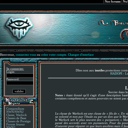
|
Nos forums
|
NwN
Bienvenue,
connectez vous
ou
créez votre compte
.
Changer d'interface
Se connecter:
Dîtes non aux
inutiles
protections contr
Login:
HADOPI - Le 
Password:
L
Sorcier dans les
Notes :
étant donné qu'il s'agit d'une description bas
certaines compétences et autres pouvoirs ne soient pas 
Compendium
NWN/NWN2
La classe de Warlock est une classe de « fils de ». En 
Classe, Warlock
sa volonté et non par l'étude ou par un don que le Warl
Classes de Base
le Warlock sert le plus souvent des « puissances » Ma
Classes de Prestige
passé des accords avec ces puissances. Pour du pouvoi
Forum Joueur
d'oeuvrer pour réparer ce que leurs ancêtres mais il faut 
NWN2