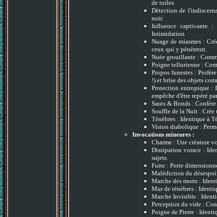
de toiles
Détection de l'indiscerna
noir.
Influence captivante 
Intimidation
Nuage de miasmes : Crée
ceux qui y pénètrent.
Nuée grouillante : Comme
Poigne tellurienne : Com
Propos funestes : Profèr
!) et brise des objets c
Protection entropique : D
empêche d'être repéré par
Sauts & Bonds : Confère 
Souffle de la Nuit : Cré
Ténèbres : Identique à T
Vision diabolique : Perme
Invocations mineures :
Charme : Une créature v
Dissipation vorace : Ide
sujets.
Fuite : Porte dimensionn
Malédiction du désespoir
Marche des morts : Ident
Mur de ténèbres : Identi
Marche Invisible : Identi
Perception du vide : Conf
Poigne de Pierre : Identi