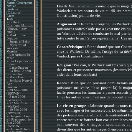
Forum Concepteur
Dés de Vie :
A peine plus musclé que le mage (i
NWN2
Bestiaire
Warlock tire ses points de vie au d6. Au prem
(Créatures)
Constitution) points de vie.
Races
Tests
-
Collector
Alignement :
De par leur origine, les Warlock 
Chaotique Mauvais
puissances noires n'aide pas a avoir une vision d
(bbnwn, 4 nov
2006)
un Warlock décide de combattre le mal par le m
-
Mask of the
lutte contre le mal (et ses représentants). Ces ra
Betrayer
-
Storm of Zehir
-
Mysteries of
Caractéristiques :
Etant donné que son Charisme
Westgate
chez le Warlock. De même, l'usage de sa
déch
Mondes
-
Les Artisans du
Warlock par sa Constitution).
Mitan
-
Les Légendes de
Religion :
Pas con, le Warlock sait très bien qui
Luiren
-
LanceDragon
des dieux et puissances mauvaises (les rares W
-
La Bataille pour
aider dans leurs combats)
Cormanthor
-
Man O'War
-
Sendarie Nouvel
Races :
Bien que de puissant demi-fielons ou 
Âge
puissance mauvaise, ils se posent là) la majo
Preview
-
29 Mars 2006
facile poussent les humains a passer accords 
(BBNWN)
Chez les autres races, il est rare de rencontrer 
-
2 mai 2006
(Gamespot)
-
17 Mai 2006
La vie en groupe :
Jalousie quand tu nous ti
(WarCry)
-
19 Mai 2006
avec les mages et les ensorceleurs. De même, il
(NWVault)
des prêtres et des paladins. Et ils s'entendent bi
-
Designer Diary
contre mauvaise fortune bon coeur car ils savent 
#1 (Gamespot, 1er
Juin 2006)
sont souvent des « mages » secondaires au 
Interview
diversifiés que les autres mages & ensorceleurs.
-
Dorian Richard