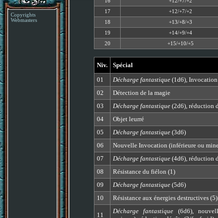
16
+12/+7/+2
17
+12/+7/+2
Copyrights
Webmasters
18
+13/+8/+3
19
+14/+9/+4
20
+15/+10/+5
Niv.
Spécial
01
Décharge fantastique
(1d6), Invocation 
02
Détection de la magie
03
Décharge fantastique
(2d6), réduction d
04
Objet leurré
05
Décharge fantastique
(3d6)
06
Nouvelle Invocation (inférieure ou min
07
Décharge fantastique
(4d6), réduction d
08
Résistance du fiélon (1)
09
Décharge fantastique
(5d6)
10
Résistance aux énergies destructives (5)
Décharge fantastique
(6d6), nouvell
11