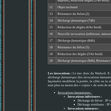
majeure), réduction dégâts (3/fer froid)
12
Objet enchanté
13
Résistance du fielon (2)
14
Décharge fantastique
(7d6)
15
Réduction de dégâts (4/fer froid)
16
Nouvelle invocation (inférieure, mineu
17
Décharge fantastique
(8d6)
18
Résistance du fiélon (5)
19
Réduction des dégâts (5/fer froid)
20
Décharge fantastique
(9d6), Résistance 
Les invocations :
Le truc donc du Warlock. Il y
décharge fantastique
(les invocations fantasti
façonnées modifient la portée, la cible ou la z
sont plus ou moins des « copies » de sorts de m
Invocations fantastiques :
Invocations inférieures :
Décharge de fièvre : JP v
Décharge terrifiante : JP
Invocations mineures :