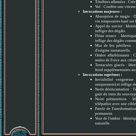
Ténèbres affamées : Crée
Vol : Confère une vitess
Invocations majeures :
Absorption de magie : Di
vie temporaires basé sur l
Appel du sorcier : Ident
infliger des dégâts.
Fléau tenace : Identiqu
inflige des dégâts comm
Mur de feu périlleux 
d'origine surnaturelle.
Ombre affaiblissante : C
malus de Force aux créat
Tentacules glacés : Iden
froid supplémentaires aux
Invocations suprêmes :
Invisibilité vengeresse
uniquement) et inflige d
Noire désincarnation : T
gain du train du sous-ty
Noire prémonition : I
télépathie avec une cible
Parole de Transformation
permanent.
Voie de l'ombre : Identiq
naturelle.