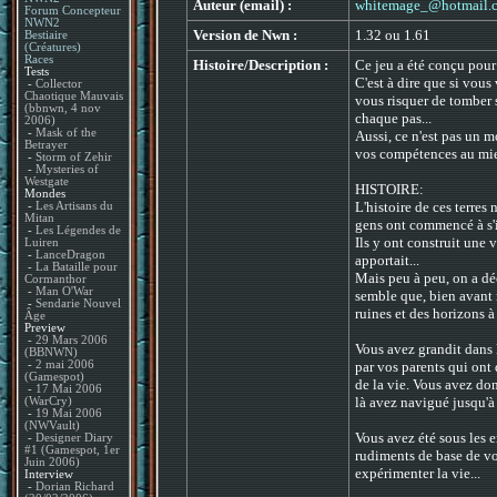
Auteur (email) :
whitemage_@hotmail.
Forum Concepteur
NWN2
Version de Nwn :
1.32 ou 1.61
Bestiaire
(Créatures)
Races
Histoire/Description :
Ce jeu a été conçu pour
Tests
C'est à dire que si vou
-
Collector
Chaotique Mauvais
vous risquer de tomber s
(bbnwn, 4 nov
chaque pas...
2006)
-
Mask of the
Aussi, ce n'est pas un mo
Betrayer
vos compétences au mi
-
Storm of Zehir
-
Mysteries of
Westgate
HISTOIRE:
Mondes
L'histoire de ces terres 
-
Les Artisans du
Mitan
gens ont commencé à s'i
-
Les Légendes de
Ils y ont construit une v
Luiren
-
LanceDragon
apportait...
-
La Bataille pour
Mais peu à peu, on a déc
Cormanthor
-
Man O'War
semble que, bien avant n
-
Sendarie Nouvel
ruines et des horizons à
Âge
Preview
-
29 Mars 2006
Vous avez grandit dans 
(BBNWN)
par vos parents qui ont
-
2 mai 2006
(Gamespot)
de la vie. Vous avez do
-
17 Mai 2006
là avez navigué jusqu'à
(WarCry)
-
19 Mai 2006
(NWVault)
Vous avez été sous les 
-
Designer Diary
#1 (Gamespot, 1er
rudiments de base de vot
Juin 2006)
expérimenter la vie...
Interview
-
Dorian Richard