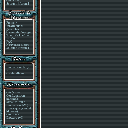
Générales
Solution [forum]
Preview
Informations
générales
Classes de Prestige
'Lisez Moi.txt' de
la Démo
FAQ
Nouveaux tilesets
Solution [forum]
Traductions Logs
Irc
Guides divers
Généralités
Configuration
minimale
Serveur Dédié
Traduction FAQ
Historique (nwn et
bioware)
Contrats de
Bioware (vf)