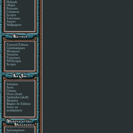
Hakpak
Objets
Portraits
Créatures
Scripts
Tutoriaux
Autres
Wallpapers
Tutorial Editeur
Cinématiques
Musiques
Textures
Tutoriaux
NWScripts
Scripts
Solution
Sorts
Classes
Dons (feat)
Aptitudes (skill)
Bestiaire
Règles 3e Edition
Jouer en
multiplayer
Informations