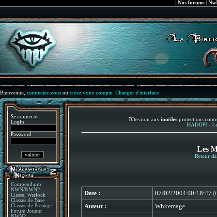
|
Nos forums
|
NwN
Bienvenue,
connectez vous
ou
créez votre compte
.
Changer d'interface
Se connecter:
Dîtes non aux
inutiles
protections contr
Login:
HADOPI - Le 
Password:
Les M
Retour da
Compendium
NWN/NWN2
Date :
07/02/2004 00:18:47 (
Classe, Warlock
Classes de Base
Auteur :
Whitemage
Classes de Prestige
Forum Joueur
NWN2