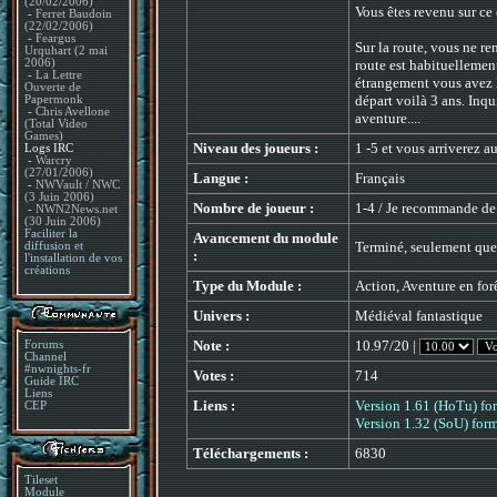
(20/02/2006)
Vous êtes revenu sur ce 
-
Ferret Baudoin
(22/02/2006)
-
Feargus
Sur la route, vous ne re
Urquhart (2 mai
route est habituellemen
2006)
-
La Lettre
étrangement vous avez l
Ouverte de
départ voilà 3 ans. Inq
Papermonk
-
Chris Avellone
aventure....
(Total Video
Games)
Niveau des joueurs :
1 -5 et vous arriverez a
Logs IRC
-
Warcry
(27/01/2006)
Langue :
Français
-
NWVault / NWC
(3 Juin 2006)
Nombre de joueur :
1-4 / Je recommande de
-
NWN2News.net
(30 Juin 2006)
Faciliter la
Avancement du module
Terminé, seulement quel
diffusion et
:
l'installation de vos
créations
Type du Module :
Action, Aventure en for
Univers :
Médiéval fantastique
Note :
10.97/20 |
Forums
Channel
#nwnights-fr
Votes :
714
Guide IRC
Liens
Liens :
Version 1.61 (HoTu) fo
CEP
Version 1.32 (SoU) form
Téléchargements :
6830
Tileset
Module