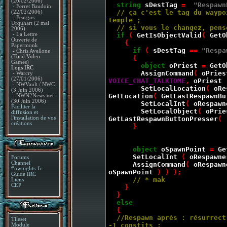
(20/02/2006)
string
sDestTag
=
"Respawn
-
Ferret Baudoin
// ça c'est le tag du waypo
(22/02/2006)
-
Feargus
temple ;
Urquhart (2 mai
// si vous le changez, pense
2006)
if
(
GetIsObjectValid
(
GetO
-
La Lettre
Ouverte de
{
Papermonk
if
(
sDestTag
==
"Respa
-
Chris Avellone
(Total Video
{
Games)
object
oPriest
=
GetO
Logs IRC
AssignCommand
(
oPries
-
Warcry
(27/01/2006)
VOICE_CHAT_TALKTOME
,
oPriest
)
-
NWVault / NWC
SetLocalLocation
(
oRe
(3 Juin 2006)
GetLocation
(
GetLastRespawnBu
-
NWN2News.net
(30 Juin 2006)
SetLocalInt
(
oRespawn
Faciliter la
SetLocalObject
(
oPrie
diffusion et
GetLastRespawnButtonPresser
( 
l'installation de vos
créations
}
object
oSpawnPoint
=
Ge
SetLocalInt
(
oRespawne
Forums
Channel
AssignCommand
(
oRespawn
#nwnights-fr
oSpawnPoint
) ) );
Guide IRC
// * mak
Liens
CEP
}
}
else
{
//Respawn après : résurrect
Tileset
-1 constits :
Module