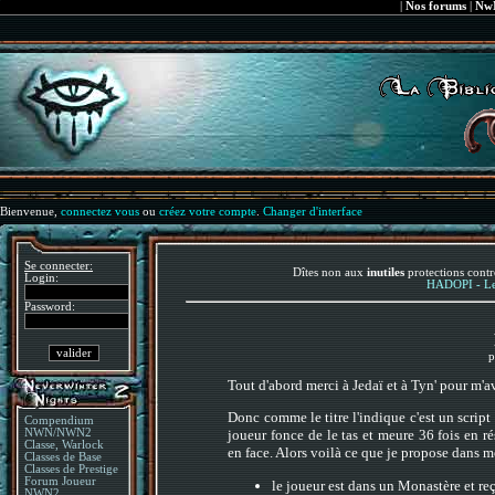
|
Nos forums
|
NwN
Bienvenue,
connectez vous
ou
créez votre compte
.
Changer d'interface
Se connecter:
Dîtes non aux
inutiles
protections contr
Login:
HADOPI - Le 
Password:
p
Tout d'abord merci à Jedaï et à Tyn' pour m'
Donc comme le titre l'indique c'est un script 
Compendium
NWN/NWN2
joueur fonce de le tas et meure 36 fois en ré
Classe, Warlock
en face. Alors voilà ce que je propose dans 
Classes de Base
Classes de Prestige
Forum Joueur
le joueur est dans un Monastère et r
NWN2