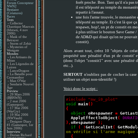
forêt proche. Bon. Tant qu'il n'a pas t
Forum Concepteur
NWN2
il est téléporté au temple du monastèr
Bestiaire
repartir à l'assaut.
(Créatures)
une fois l'arme trouvée, le monastère e
Races
Tests
téléporté au temple. Et c'est là que ça
-
Collector
respawn, hop!, un pt de constit en moin
Chaotique Mauvais
(bbnwn, 4 nov
à plus utiliser le bouton Save Game /
2006)
de AD&D qui disait qu'on ne pouvait ê
-
Mask of the
Betrayer
constit).
-
Storm of Zehir
-
Mysteries of
Alors avant tout, créez 10 "objets de cré
Westgate
Mondes
propriété une pénalité d'un pt de constit' et
-
Les Artisans du
(donc l'objet "constit1" avec une pénalité d
Mitan
-
Les Légendes de
etc...).
Luiren
-
LanceDragon
SURTOUT
n'oubliez pas de cocher la case 
-
La Bataille pour
Cormanthor
utiliser un objet non-identifié !)
-
Man O'War
-
Sendarie Nouvel
Âge
Voici donc le script :
Preview
-
29 Mars 2006
(BBNWN)
#include "nw_i0_plot"
-
2 mai 2006
void
main
()
(Gamespot)
{
-
17 Mai 2006
(WarCry)
object
oRespawner
=
GetLast
-
19 Mai 2006
ApplyEffectToObject
(
DURATI
(NWVault)
-
Designer Diary
),
oRespawner
);
#1 (Gamespot, 1er
if
( !
GetLocalInt
(
GetModul
Juin 2006)
on vérifie si l'arme magique 
Interview
-
Dorian Richard
{