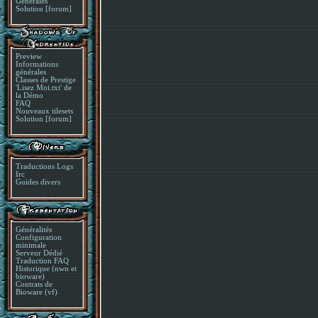
Générales
Solution [forum]
Preview
Informations
générales
Classes de Prestige
'Lisez Moi.txt' de
la Démo
FAQ
Nouveaux tilesets
Solution [forum]
Traductions Logs
Irc
Guides divers
Généralités
Configuration
minimale
Serveur Dédié
Traduction FAQ
Historique (nwn et
bioware)
Contrats de
Bioware (vf)