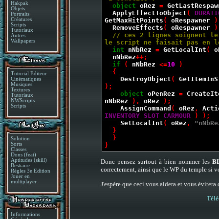
Hakpak
object
oRez
=
GetLastRespaw
Objets
ApplyEffectToObject
(
DURATI
Portraits
GetMaxHitPoints
(
oRespawner
)
Créatures
Scripts
RemoveEffects
(
oRespawner
)
Tutoriaux
// ces 2 lignes soignent le
Autres
Wallpapers
le script ne faisait pas en l
int
nNbRez
=
GetLocalInt
(
o
nNbRez
++;
if
(
nNbRez
<=
10
)
{
Tutorial Editeur
DestroyObject
(
GetItemInS
Cinématiques
Musiques
);
Textures
object
oPenRez
=
CreateIt
Tutoriaux
nNbRez
),
oRez
);
NWScripts
Scripts
AssignCommand
(
oRez
,
Acti
INVENTORY_SLOT_CARMOUR
) );
SetLocalInt
(
oRez
,
"nNbRe
}
}
Solution
}
Sorts
Classes
Dons (feat)
Aptitudes (skill)
Donc pensez surtout à bien nommer les
B
Bestiaire
correctement, ainsi que le WP du temple si v
Règles 3e Edition
Jouer en
multiplayer
J'espère que ceci vous aidera et vous évitera
Télé
Informations